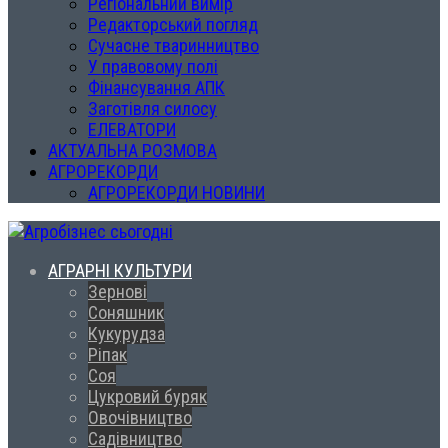
Регіональний вимір
Редакторський погляд
Сучасне тваринництво
У правовому полі
Фінансування АПК
Заготівля силосу
ЕЛЕВАТОРИ
АКТУАЛЬНА РОЗМОВА
АГРОРЕКОРДИ
АГРОРЕКОРДИ НОВИНИ
АГРАРНІ КУЛЬТУРИ
Зернові
Соняшник
Кукурудза
Ріпак
Соя
Цукровий буряк
Овочівництво
Садівництво