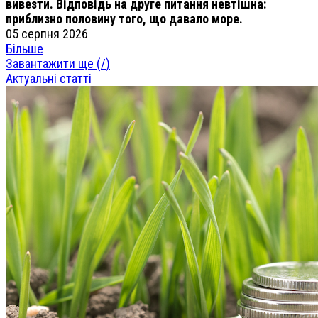
вивезти. Відповідь на друге питання невтішна:
приблизно половину того, що давало море.
05 серпня 2026
Більше
Завантажити ще (
/
)
Актуальні статті