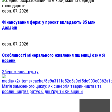
серп. 07, 2026
Фінансування ферм: у проєкт вкладають 85 млн
доларів
серп. 07, 2026
Особливості мінерального живлення пшениці озимої
восени
Збереження грунту
Магія замкненого циклу: як синергія тваринництва та
рослинництва рятує бідні ґрунти Київщини