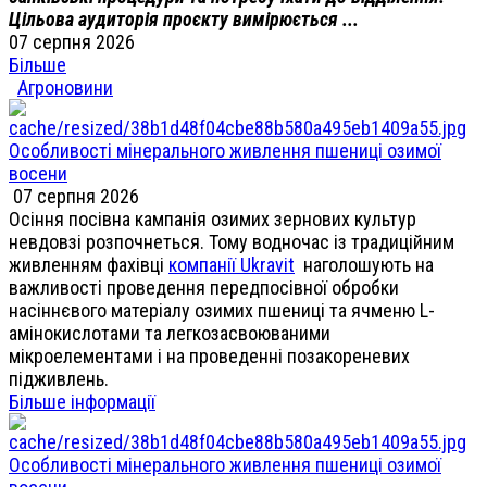
Цільова аудиторія проєкту вимірюється ...
07 серпня 2026
Більше
Агроновини
Особливості мінерального живлення пшениці озимої
восени
07 серпня 2026
Осіння посівна кампанія озимих зернових культур
невдовзі розпочнеться. Тому водночас із традиційним
живленням фахівці
компанії Ukravit
наголошують на
важливості проведення передпосівної обробки
насіннєвого матеріалу озимих пшениці та ячменю L-
амінокислотами та легкозасвоюваними
мікроелементами і на проведенні позакореневих
підживлень.
Більше інформації
Особливості мінерального живлення пшениці озимої