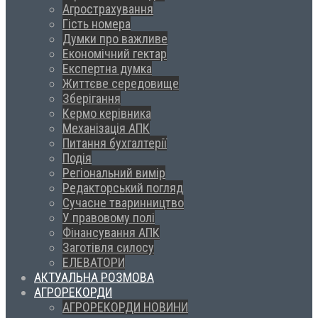
Агрострахування
Гість номера
Думки про важливе
Економічний гектар
Експертна думка
Життєве середовище
Зберігання
Кермо керівника
Механізація АПК
Питання бухгалтерії
Подія
Регіональний вимір
Редакторський погляд
Сучасне тваринництво
У правовому полі
Фінансування АПК
Заготівля силосу
ЕЛЕВАТОРИ
АКТУАЛЬНА РОЗМОВА
АГРОРЕКОРДИ
АГРОРЕКОРДИ НОВИНИ