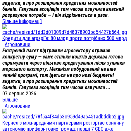
видатки, а про розширення кредитних можливостей
банків. Галузева асоціація тим часом озвучила власний
розрахунок потреби — і він відрізняється в рази
.
Більше інформації
Кредити для аграріїв: 80 млрд проти потрібних 500 млрд
Агроновини
Екстрений пакет підтримки агросектору отримав
конкретну суму — саме стільки коштів держава готова
спрямувати через пільгове кредитування після зупинки
морського експорту. Механізм побудований на вже
чинній програмі, тож ідеться не про нові бюджетні
видатки, а про розширення кредитних можливостей
банків. Галузева асоціація тим часом озвучила ...
07 серпня 2026
Більше
Агроновини
Кернел з міжнародними партнерами розгортає сонячну
автономію прифронтових громад: перші 7 СЕС вже