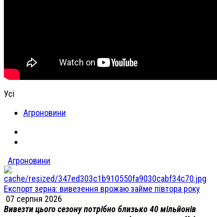
Усі
Агроновини
Агроновини
Експорт зерна: вивезення врожаю займе півтора року
07 серпня 2026
Вивезти цього сезону потрібно близько 40 мільйонів