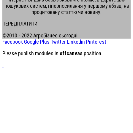
пошукових систем, гіперпосилання у першому абзаці на
процитовану статтю чи новину.
ПЕРЕДПЛАТИТИ
©2010 - 2022 Агробізнес сьогодні
Facebook
Google Plus
Twitter
Linkedin
Pinterest
Please publish modules in
offcanvas
position.