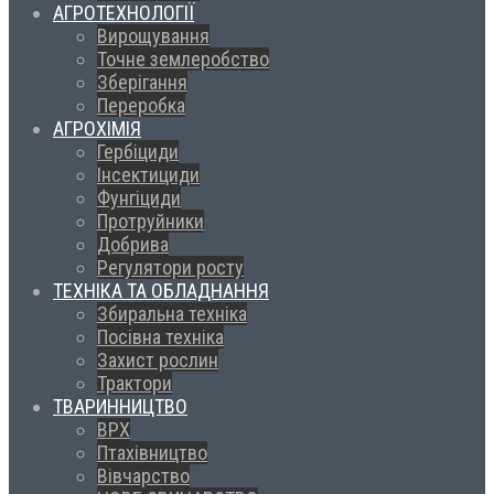
АГРОТЕХНОЛОГІЇ
Вирощування
Точне землеробство
Зберігання
Переробка
АГРОХІМІЯ
Гербіциди
Інсектициди
Фунгіциди
Протруйники
Добрива
Регулятори росту
ТЕХНІКА ТА ОБЛАДНАННЯ
Збиральна техніка
Посівна техніка
Захист рослин
Трактори
ТВАРИННИЦТВО
ВРХ
Птахівництво
Вівчарство