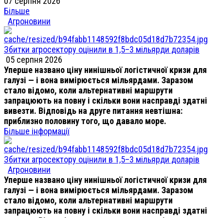
07 серпня 2026
Більше
Агроновини
Збитки агросектору оцінили в 1,5–3 мільярди доларів
05 серпня 2026
Уперше названо ціну нинішньої логістичної кризи для
галузі — і вона вимірюється мільярдами. Заразом
стало відомо, коли альтернативні маршрути
запрацюють на повну і скільки вони насправді здатні
вивезти. Відповідь на друге питання невтішна:
приблизно половину того, що давало море.
Більше інформації
Збитки агросектору оцінили в 1,5–3 мільярди доларів
Агроновини
Уперше названо ціну нинішньої логістичної кризи для
галузі — і вона вимірюється мільярдами. Заразом
стало відомо, коли альтернативні маршрути
запрацюють на повну і скільки вони насправді здатні