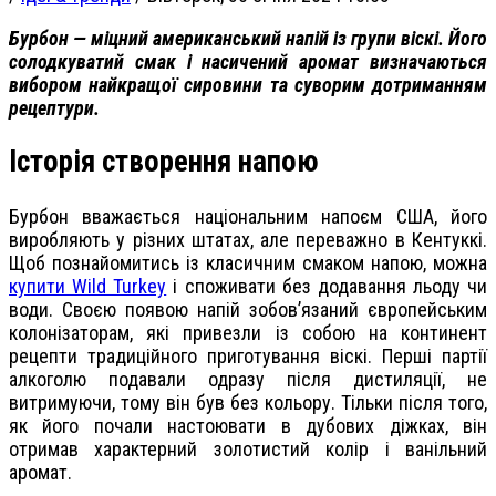
Бурбон — міцний американський напій із групи віскі. Його
солодкуватий смак і насичений аромат визначаються
вибором найкращої сировини та суворим дотриманням
рецептури.
Історія створення напою
Бурбон вважається національним напоєм США, його
виробляють у різних штатах, але переважно в Кентуккі.
Щоб познайомитись із класичним смаком напою, можна
купити Wild Turkey
і споживати без додавання льоду чи
води. Своєю появою напій зобов’язаний європейським
колонізаторам, які привезли із собою на континент
рецепти традиційного приготування віскі. Перші партії
алкоголю подавали одразу після дистиляції, не
витримуючи, тому він був без кольору. Тільки після того,
як його почали настоювати в дубових діжках, він
отримав характерний золотистий колір і ванільний
аромат.