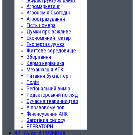
Агромаркетинг
Агрономія Сьогодні
Агрострахування
Гість номера
Думки про важливе
Економічний гектар
Експертна думка
Життєве середовище
Зберігання
Кермо керівника
Механізація АПК
Питання бухгалтерії
Подія
Регіональний вимір
Редакторський погляд
Сучасне тваринництво
У правовому полі
Фінансування АПК
Заготівля силосу
ЕЛЕВАТОРИ
АКТУАЛЬНА РОЗМОВА