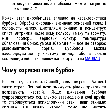
отримують алкоголь з глибоким смаком і міцністю
не менше 40%.
Кожен етап виробництва впливає на характеристики
бурбона. Обробка сировини визначає основний склад і
солодкість напою. Дистиляція очищає й концентрує
спирт. Витримка надає йому кольору, смаку та аромату.
Різні пропорції зернових культур, температура
обпалювання бочок, умови зберігання — все це створює
різноманітність сортів. Бурбоном можна
насолоджуватися у чистому вигляді або в складі
коктейлів, а вибрати пляшку напою зручно на
MAUDAU
.
Чому корисно пити бурбон
Насамперед алкогольний напій допомагає розслабитись і
зняти стрес. Помірні дози знижують рівень тривоги та
покращують настрій. Якщо вживання бурбона
супроводжується соціальною взаємодією в колі друзів,
то стабілізується психологічний стан. Напій захищає
організм від різних хвороб, тому що містить