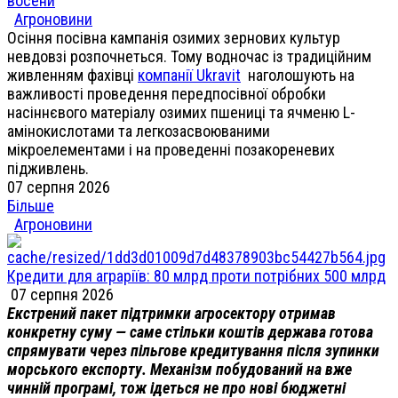
восени
Агроновини
Осіння посівна кампанія озимих зернових культур
невдовзі розпочнеться. Тому водночас із традиційним
живленням фахівці
компанії Ukravit
наголошують на
важливості проведення передпосівної обробки
насіннєвого матеріалу озимих пшениці та ячменю L-
амінокислотами та легкозасвоюваними
мікроелементами і на проведенні позакореневих
підживлень.
07 серпня 2026
Більше
Агроновини
Кредити для аграріїв: 80 млрд проти потрібних 500 млрд
07 серпня 2026
Екстрений пакет підтримки агросектору отримав
конкретну суму — саме стільки коштів держава готова
спрямувати через пільгове кредитування після зупинки
морського експорту. Механізм побудований на вже
чинній програмі, тож ідеться не про нові бюджетні