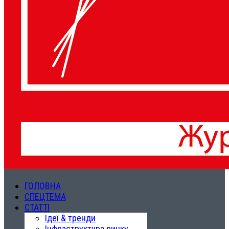
ГОЛОВНА
СПЕЦТЕМА
СТАТТІ
Ідеї & тренди
Інфраструктура ринку