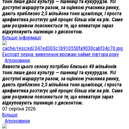
тонн лише двох культур — пшениці та кукурудзи. Усі
доступні маршрути разом, за оцінкою учасника ринку,
дають приблизно 2,5 мільйона тонн щомісяця, і проста
арифметика розтягує цей процес більш ніж на рік. Саме
цим розривом пояснюється те, що елеватори зараз
відкуповують пшеницю з дисконтом.
Більше інформації
Експорт зерна: вивезення врожаю займе півтора року
Агроновини
Вивезти цього сезону потрібно близько 40 мільйонів
тонн лише двох культур — пшениці та кукурудзи. Усі
доступні маршрути разом, за оцінкою учасника ринку,
дають приблизно 2,5 мільйона тонн щомісяця, і проста
арифметика розтягує цей процес більш ніж на рік. Саме
цим розривом пояснюється те, що елеватори зараз
відкуповують пшеницю з дисконтом.
07 серпня 2026
Більше
Агроновини