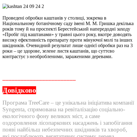
Проведені обробки каштанів у столиці, зокрема в
Національному ботанічному саду імені М. М. Гришка декілька
років тому й на проспекті Берестейський напередодні заходу
«Пробіг під каштанами» у травні цього року, вкотре доводять
високу ефективність препарату проти мінуючої молі та інших
шкідників. Очевидний результат лише однієї обробки раз на 3
роки – це здорове, зелене листя каштанів, що суттєво
контрастує з необробленими, зараженими деревами.
________________________
Довідково
Програма TreeCare – це унікальна ініціатива компанії
Syngenta, спрямована на ревіталізацію соціально-
екологічного фону великих міст, а саме
оздоровлення лісопаркових насаджень і запобігання
появі найбільш небезпечних шкідників та хвороб,
які послаблюють вегетативну систему дерева,