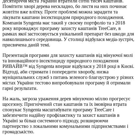
десятиріччя міста України втратили сотні тисяч каштанів.
Помітити хворі дерева нескладно, бо листя на них починає
жовтіти вже влітку. Проте проблемі можна зарадити та
лікувати каштани інсектицидом природного походження.
Компанія Syngenta має такий у своєму портфоліо та з 2018
року впроваджує програму захисту каштанів TreeCare, в
рамках якої застосовується унікальний препарат без шкоди для
навколишнього середовища. У столиці відбулася медіа-зустріч,
присвячена даній темі.
Презентація програми для захисту каштанів від мінуючої молі
та інноваційного інсектициду природного походження
РИВАЙВ™ від Syngenta вперше відбулася у 2018 році в Києві.
Відтоді, аби стримати і попередити хворобу, низка
муніципальних служб з питань зеленого благоустрою у різних
містах України тестово випробовували програму й отримали
гарні результати.
На жаль, загроза ураження дерев мінуючою міллю прогресує
щосезону. Пригнічений стан каштанів та їх імовірна втрата
спонукає Syngenta масштабувати програму TreeCare і
забезпечити надійну профілактику та захист каштанів в
Україні за більш системного підходу, розширюючи
партнерство з локальними комунальними підприємствами і
громадськістю.