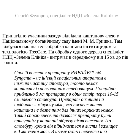
Сергій Федоров, спеціаліст НДЦ «Зелена Клініка»
Принагідно учасники заходу відвідали каштанову алею у
Національному ботанічному саду імені М. М. Гришка. Там
відбулася наочна тест-обробка каштана інсектицидом за
технологією TreeCare. На обробку одного дерева спеціаліст
НДЦ «Зелена Клініка» витрачає в середньому від 15 хв до пів
години.
Спосіб внесення препарату РИВАЙВ™ від
Syngenta – це ін’єкції спеціальним апаратом в
нижню частину стовбура, тобто немає
контакту із навколишнім середовищем. Потрібно
приблизно 5 мл препарату в один отвір через 10-15
см навколо стовбура. Препарат діє лише на
шкідника – мінуючу міль, яка вживає листя
каштана і є безпечним для інших корисних комах.
Такий спосіб внесення дозволяє препарату бути
присутнім у каштані відразу після внесення. По
стовбуру крони він піднімається в листя і захищає
від мінуючої молі. В цьому суть і переваги цієї