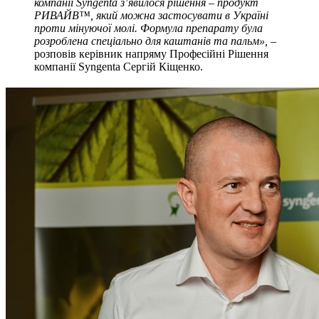
компанії Syngenta з’явилося рішення – продукт
РИВАЙВ™, який можна застосувати в Україні
проти мінуючої молі. Формула препарату була
розроблена спеціально для каштанів та пальм», –
розповів керівник напряму Професійні Рішення
компанії Syngenta Сергій Кіщенко.