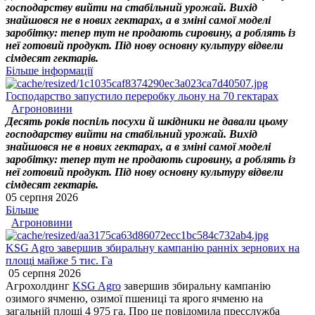
господарству вийти на стабільний урожай. Вихід
знайшовся не в нових гектарах, а в зміні самої моделі
заробітку: тепер тут не продають сировину, а роблять із
неї готовий продукт. Під нову основну культуру відвели
сімдесят гектарів.
Більше інформації
Господарство запустило переробку льону на 70 гектарах
Агроновини
Десять років поспіль посухи й шкідники не давали цьому
господарству вийти на стабільний урожай. Вихід
знайшовся не в нових гектарах, а в зміні самої моделі
заробітку: тепер тут не продають сировину, а роблять із
неї готовий продукт. Під нову основну культуру відвели
сімдесят гектарів.
05 серпня 2026
Більше
Агроновини
KSG Agro завершив збиральну кампанію ранніх зернових на
площі майже 5 тис. Га
05 серпня 2026
Агрохолдинг
KSG Agro
завершив збиральну кампанію
озимого ячменю, озимої пшениці та ярого ячменю на
загальній площі 4 975 га. Про це повідомила пресслужба