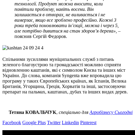
технології. Продукт можна вносити, коли
помітили проблему, навіть восени. Він
залишається в отворах, не виливається і не
вимерзає, якщо все зроблено професійно. Кожні 3
роки треба поновлювати ін’єкції, можна і через 5,
але потрібно дивитися на стан здоров’я дерева», –
пояснив Сергій Федоров
.
Спільними зусиллями муніципальних служб з питань
зеленого благоустрою та громадськості можливо сприяти
відновленню каштанів, які є символом Києва та інших міст
України. До слова, компанія Syngenta вже впровадила цю
програму у таких Європейських країнах, як Іспанія, Велика
Британія, Угорщина, Греція, Хорватія та інші, застосовуючи
препарат на пальмах, каштанах, дубах та інших видах дерев.
Тетяна КОВАЛЬЧУК
,
спеціально для
Агробізнесу Сьогодні
Facebook
Google Plus
Twitter
Linkedin
Pinterest