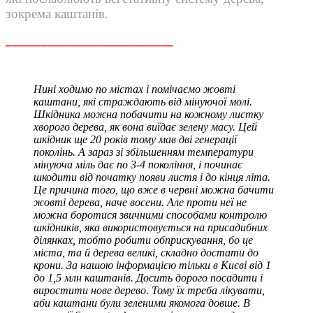
зокрема каштанів.
________________________
Нині ходимо по містах і помічаємо жовті
каштани, які страждають від мінуючої молі.
Шкідника можна побачити на кожному листку
хворого дерева, як вона виїдає зелену масу. Цей
шкідник ще 20 років тому мав дві генерації
поколінь. А зараз зі збільшенням температури
мінуюча міль дає по 3-4 покоління, і починає
шкодити від початку появи листя і до кінця літа.
Це причина того, що вже в червні можна бачити
жовті дерева, наче восени. Але проти неї не
можна боротися звичними способами контролю
шкідників, яка використовується на присадибних
ділянках, тобто робити обприскування, бо це
міста, та й дерева великі, складно достати до
крони. За нашою інформацією тільки в Києві від 1
до 1,5 млн каштанів. Досить дорого посадити і
виростити нове дерево. Тому їх треба лікувати,
аби каштани були зеленими якомога довше. В