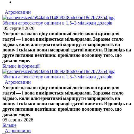
Агроновини
Збитки агросектору оцінили в 1,5–3 мільярди доларів
05 серпня 2026
Уперше названо ціну нинішньої логістичної кризи для
галузі — і вона вимірюється мільярдами. Заразом стало
відомо, коли альтернативні маршрути запрацюють на
повну і скільки вони насправді здатні вивезти. Відповідь на
друге питання невтішна: приблизно половину того, що
давало море.
Більше інформації
Збитки агросектору оцінили в 1,5–3 мільярди доларів
Агроновини
Уперше названо ціну нинішньої логістичної кризи для
галузі — і вона вимірюється мільярдами. Заразом стало
відомо, коли альтернативні маршрути запрацюють на
повну і скільки вони насправді здатні вивезти. Відповідь на
друге питання невтішна: приблизно половину того, що
давало море.
05 серпня 2026
Більше
Агроновини