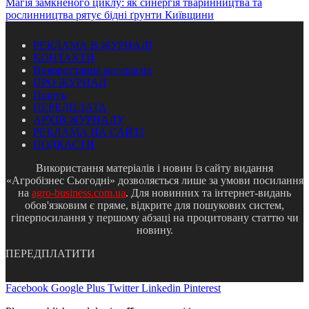
Магія замкненого циклу: як синергія тваринництва та
рослинництва рятує бідні ґрунти Київщини
РЕКЛАМА В ЖУРНАЛІ
КОНТАКТИ
Використання матеріалів
ПРО ЖУРНАЛ
Пошук
ПЕРЕДПЛАТА
АРХІВ ЖУРНАЛУ
РЕКЛАМА НА САЙТІ
ПОДКАСТИ
Використання матеріалів і новин із сайту видання
«Агробізнес Сьогодні» дозволяється лише за умови посилання
на
agro-business.com.ua
. Для новинних та інтернет-видань
обов'язковим є пряме, відкрите для пошукових систем,
гіперпосилання у першому абзаці на процитовану статтю чи
новину.
ПЕРЕДПЛАТИТИ
Facebook
Google Plus
Twitter
Linkedin
Pinterest