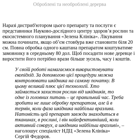
Оброблені та необроблені дерерва
Наразі дистриб'ютором цього препарату та послуги є
представники Науково-дослідного центру здоров’я рослин та
екосистемного планування «Зелена Клініка». Лікування
можна починати, якщо об’єм стовбура вже становити біля 20
см. Повна обробка одного каштана препаратом коштуватиме
замовнику в середньому 80 дол. Щоб посадити нове деревце і
виростити його потрібно врази більше зусиль, часу і коштів.
У своїй роботі намагаємося використовувати
екопідхід. За допомогою цієї процедури можна
контролювати шкідника на самому початку. В
цьому великий плюс цієї технології. Хто
займається захистом рослин від шкідників, то
одне із головних питань – це правильний час. Треба
зробити не лише обробку препаратом, але й в
термін, коли фаза шкідника найбільш вразлива.
Натомість цей препарат завжди знаходиться в
тканинах, в рослині, і він найефективніший, коли
активний сокорух, а шкідники найбільш вразливі», –
наголошує спеціаліст НДЦ «Зелена Клініка»
Сергій Федоров.