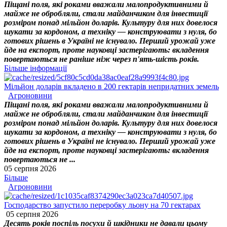
Піщані поля, які роками вважали малопродуктивними й
майже не обробляли, стали майданчиком для інвестиції
розміром понад мільйон доларів. Культуру для них довелося
шукати за кордоном, а техніку — конструювати з нуля, бо
готових рішень в Україні не існувало. Перший урожай уже
йде на експорт, проте науковці застерігають: вкладення
повертаються не раніше ніж через п'ять-шість років.
Більше інформації
Мільйон доларів вкладено в 200 гектарів непридатних земель
Агроновини
Піщані поля, які роками вважали малопродуктивними й
майже не обробляли, стали майданчиком для інвестиції
розміром понад мільйон доларів. Культуру для них довелося
шукати за кордоном, а техніку — конструювати з нуля, бо
готових рішень в Україні не існувало. Перший урожай уже
йде на експорт, проте науковці застерігають: вкладення
повертаються не ...
05 серпня 2026
Більше
Агроновини
Господарство запустило переробку льону на 70 гектарах
05 серпня 2026
Десять років поспіль посухи й шкідники не давали цьому