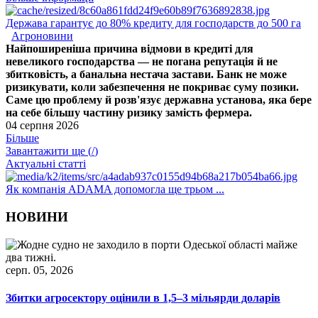
Держава гарантує до 80% кредиту для господарств до 500 га
Агроновини
Найпоширеніша причина відмови в кредиті для
невеликого господарства — не погана репутація й не
збитковість, а банальна нестача застави. Банк не може
ризикувати, коли забезпечення не покриває суму позики.
Саме цю проблему й розв'язує державна установа, яка бере
на себе більшу частину ризику замість фермера.
04 серпня 2026
Більше
Завантажити ще (
/
)
Актуальні статті
Як компанія ADAMA допомогла ще трьом ...
НОВИНИ
серп. 05, 2026
Збитки агросектору оцінили в 1,5–3 мільярди доларів