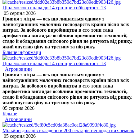
Ціна молока впала до 14 грн при собівартості 13
05 серпня 2026
Гривня з літра — ось що лишається одному з
найпотужніших молочних господарств країни після всіх
витрат. За добового виробництва в сто тонн така
арифметика виглядає особливо промовисто: технології,
стадо й обладнання світового рівня не рятують від ринку,
який опустив ціну на третину за пів року.
Більше інформації
Ціна молока впала до 14 грн при собівартості 13
Агроновини
Гривня з літра — ось що лишається одному з
найпотужніших молочних господарств країни після всіх
витрат. За добового виробництва в сто тонн така
арифметика виглядає особливо промовисто: технології,
стадо й обладнання світового рівня не рятують від ринку,
який опустив ціну на третину за пів року.
05 серпня 2026
Більше
Агроновини
Мільйон доларів вкладено в 200 гектарів непридатних земель
05 серпня 2026