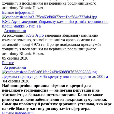
холдингу з посиланням на керівника рослинницького
дивізіону Віталія Нехая.
Більше інформації
KSG Agro завершив збиральну кампанію ранніх зернових на
площі майже 5 тис. Га
Агроновини
Агрохолдинг
KSG Agro
завершив збиральну кампанію
озимого ячменю, озимої пшениці та ярого ячменю на
загальній площі 4 975 га. Про це повідомила пресслужба
холдингу з посиланням на керівника рослинницького
дивізіону Віталія Нехая.
05 серпня 2026
Більше
Агроновини
Держава гарантує до 80% кредиту для господарств до 500 га
04 серпня 2026
Найпоширеніша причина відмови в кредиті для
невеликого господарства — не погана репутація й не
збитковість, а банальна нестача застави. Банк не може
ризикувати, коли забезпечення не покриває суму позики.
Саме цю проблему й розв'язує державна установа, яка бере
на себе більшу частину ризику замість фермера.
Більше інформації