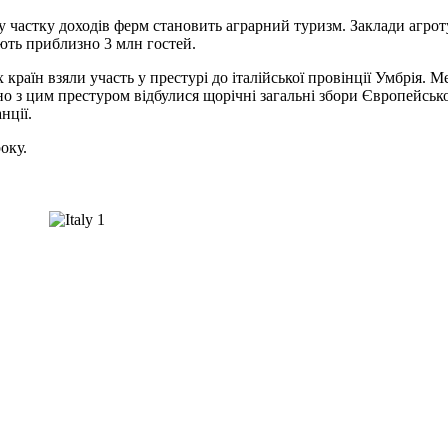
 частку доходів ферм становить аграрний туризм. Заклади агротури
ують приблизно 3 млн гостей.
х країн взяли участь у престурі до італійської провінції Умбрія
но з цим престуром відбулися щорічні загальні збори Європейськ
нції.
оку.