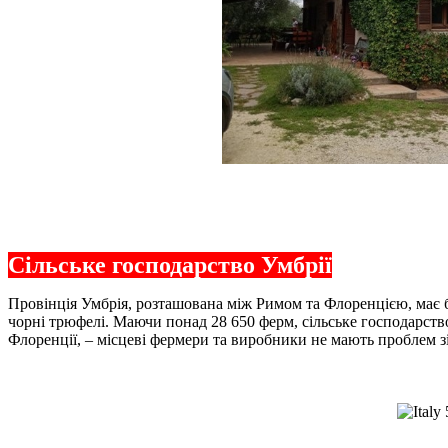
Сільське господарство Умбрії
Провінція Умбрія, розташована між Римом та Флоренцією, має бл
чорні трюфелі. Маючи понад 28 650 ферм, сільське господарств
Флоренції, – місцеві фермери та виробники не мають проблем зі