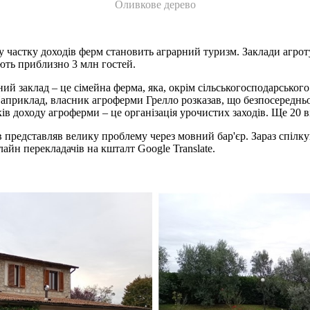
Оливкове дерево
 частку доходів ферм становить аграрний туризм. Заклади агротури
ують приблизно 3 млн гостей.
ий заклад – це сімейна ферма, яка, окрім сільськогосподарськог
априклад, власник агроферми Грелло розказав, що безпосередньо 
ів доходу агроферми – це організація урочистих заходів. Ще 20 ві
в представляв велику проблему через мовний бар'єр. Зараз спілк
лайн перекладачів на кшталт Google Translate.