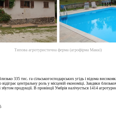
Типова агротуристична ферма (агрофірма Маккі)
изько 335 тис. га сільськогосподарських угідь і відома високоя
о відіграє центральну роль у місцевій економіці. Завдяки близь
 збутом продукції. В провінції Умбрія налічується 1414 агротури