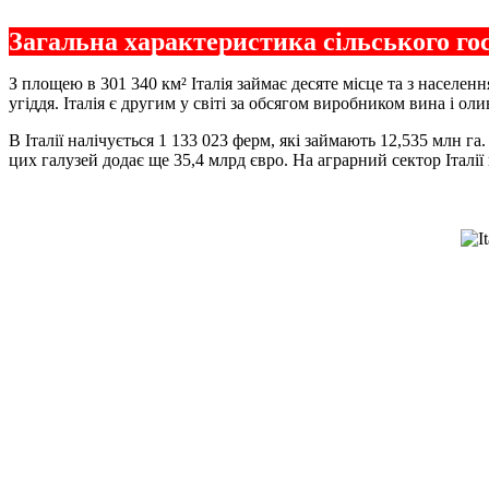
Загальна характеристика сільського гос
З площею в 301 340 км² Італія займає десяте місце та з населе
угіддя. Італія є другим у світі за обсягом виробником вина і оли
В Італії налічується 1 133 023 ферм, які займають 12,535 млн г
цих галузей додає ще 35,4 млрд євро. На аграрний сектор Італії