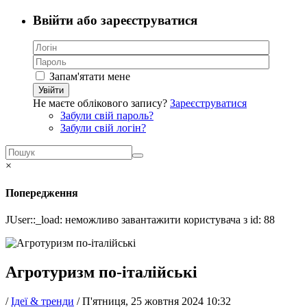
Ввійти або зареєструватися
Запам'ятати мене
Увійти
Не маєте облікового запису?
Зареєструватися
Забули свій пароль?
Забули свій логін?
×
Попередження
JUser::_load: неможливо завантажити користувача з id: 88
Агротуризм по-італійські
/
Ідеї & тренди
/
П'ятниця, 25 жовтня 2024 10:32