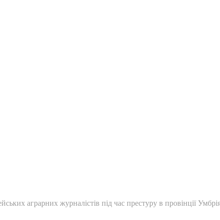
йських аграрних журналістів під час престуру в провінції Умбрія