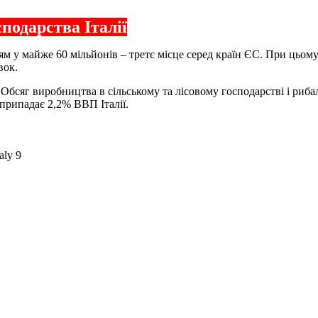
подарства Італії
нням у майже 60 мільйонів – третє місце серед країн ЄС. При цьо
вок.
а. Обсяг виробництва в сільському та лісовому господарстві і риб
 припадає 2,2% ВВП Італії.