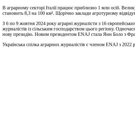
В аграрному секторі Італії працює приблизно 1 млн осіб. Велику
становить 8,3 на 100 км². Щорічно заклади агротуризму відвід
З 6 по 9 жовтня 2024 року аграрні журналісти з 16 європейськи
журналістів із сільським господарством цього регіону. Одночас
нову президію. Новим президентом ENAJ стала Янн Боло з Фра
Українська спілка аграрних журналістів є членом ENAJ з 2022 р