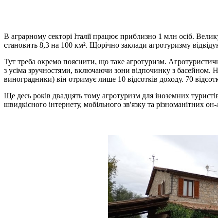
В аграрному секторі Італії працює приблизно 1 млн осіб. Велику
становить 8,3 на 100 км². Щорічно заклади агротуризму відвід
Тут треба окремо пояснити, що таке агротуризм. Агротуристичн
з усіма зручностями, включаючи зони відпочинку з басейном. Н
виноградники) він отримує лише 10 відсотків доходу. 70 відсотк
Ще десь років двадцять тому агротуризм для іноземних туристі
швидкісного інтернету, мобільного зв'язку та різноманітних он-