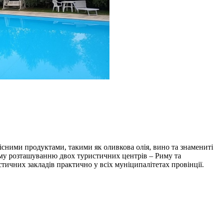
кісними продуктами, такими як оливкова олія, вино та знамениті
кому розташуванню двох туристичних центрів – Риму та
стичних закладів практично у всіх муніципалітетах провінції.