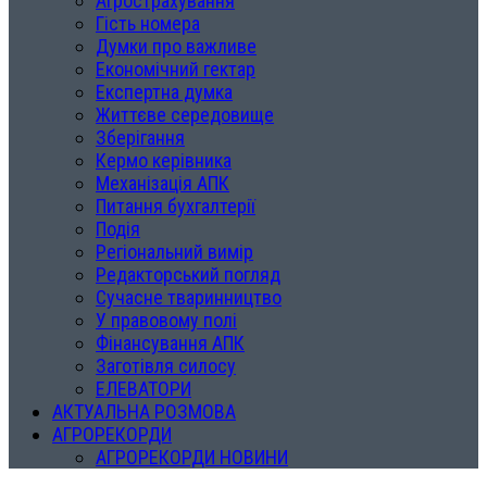
Агрострахування
Гість номера
Думки про важливе
Економічний гектар
Експертна думка
Життєве середовище
Зберігання
Кермо керівника
Механізація АПК
Питання бухгалтерії
Подія
Регіональний вимір
Редакторський погляд
Сучасне тваринництво
У правовому полі
Фінансування АПК
Заготівля силосу
ЕЛЕВАТОРИ
АКТУАЛЬНА РОЗМОВА
АГРОРЕКОРДИ
АГРОРЕКОРДИ НОВИНИ