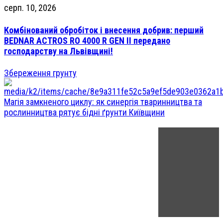
серп. 10, 2026
Комбінований обробіток і внесення добрив: перший
BEDNAR ACTROS RO 4000 R GEN II передано
господарству на Львівщині!
Збереження грунту
Магія замкненого циклу: як синергія тваринництва та
рослинництва рятує бідні ґрунти Київщини