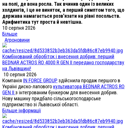
на полі, де вона росла. Так вчинив один із великих
холдингів, і це не виняток, а перший симптом того, що
держава намагається розв'язати на рівні посольств.
Арифметика тут проста й невтішна.
10 серпня 2026
Більше
Агроновини
Комбінований обробіток і внесення добрив: перший
BEDNAR ACTROS RO 4000 R GEN II передано господарству
на Львівщині!
10 серпня 2026
Компанія
IN FORCE GROUP
здійснила продаж першого в
Україні диско-лапового
культиватора BEDNAR ACTROS RO
GEN II
з інтегрованим бункером для внесення добрив.
Нову машину придбало сільськогосподарське
підприємство зі Львівської області.
Більше інформації
Комбінований обробіток і внесення добрив: перший