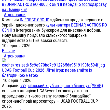
BEDNAR ACTROS RO 4000 R GEN II передано господарству
на Львівщині!
Агроновини
Компанія
IN FORCE GROUP
здійснила продаж першого в
Україні диско-лапового
культиватора BEDNAR ACTROS RO
GEN II
з інтегрованим бункером для внесення добрив.
Нову машину придбало сільськогосподарське
підприємство зі Львівської області.
10 серпня 2026
Більше
Агроновини
UCAB Football Cup 2026. Літні ігри: перемагайте із
благодійною метою
10 серпня 2026
Асоціація
«Український клуб аграрного бізнесу» (УКАБ)
спільно з агенцією UCABevent оголошують про
проведення літнього етапу головної благодійної
спортивної події агросектору — UCAB FOOTBALL CUP
2026.