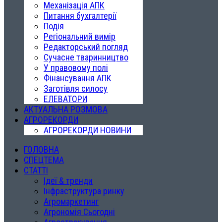
Механізація АПК
Питання бухгалтерії
Подія
Регіональний вимір
Редакторський погляд
Сучасне тваринництво
У правовому полі
Фінансування АПК
Заготівля силосу
ЕЛЕВАТОРИ
АКТУАЛЬНА РОЗМОВА
АГРОРЕКОРДИ
АГРОРЕКОРДИ НОВИНИ
ГОЛОВНА
СПЕЦТЕМА
СТАТТІ
Ідеї & тренди
Інфраструктура ринку
Агромаркетинг
Агрономія Сьогодні