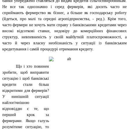
банки упереджено ставляться до видачі кредитів сільгоспвиробникам.
Не все так однозначно і серед фермерів, які досить часто не
сприймають фермерство як бізнес, а більше як господарську роботу
(йдеться, про малі та середні агропідприємства, - ред.). Крім того,
часто фермери не хочуть мати справу з банківськими кредитами через
високі відсоткові ставки, недовіру до комерційних фінансових
структур, невпевненість у своїй майбутній платоспроможності, а
часто й через власну необізнаність у ситуації із банківським
кредитування і самій процедурі отримання кредиту.
Що і хто повинен
зробити, щоб виправити
ситуацію і щоб банківські
кредити стали більш
відкритими для фермерів?
У нинішній ситуації
найлогічнішою
відповіддю є те, що
перший крок за
фермерами. Якщо галузь
розумітиме ситуацію, то