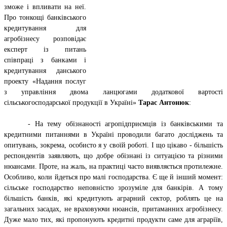
зможе і впливати на неї.
Про тонкощі банківського
кредитування для
агробізнесу розповідає
експерт із питань
співпраці з банками і
кредитування данського
проекту «Надання послуг
з управління двома ланцюгами додаткової вартості
сільськогосподарської продукції в Україні»
Тарас Антонюк
:
- На тему обізнаності агропідприємців із банківськими та
кредитними питаннями в Україні проводили багато досліджень та
опитувань, зокрема, особисто я у своїй роботі. І що цікаво - більшість
респондентів заявляють, що добре обізнані із ситуацією та різними
нюансами. Проте, на жаль, на практиці часто виявляється протилежне.
Особливо, коли йдеться про малі господарства. Є ще й інший момент:
сільське господарство неповністю зрозуміле для банкірів. А тому
більшість банків, які кредитують аграрний сектор, роблять це на
загальних засадах, не враховуючи нюансів, притаманних агробізнесу.
Дуже мало тих, які пропонують кредитні продукти саме для аграріїв,