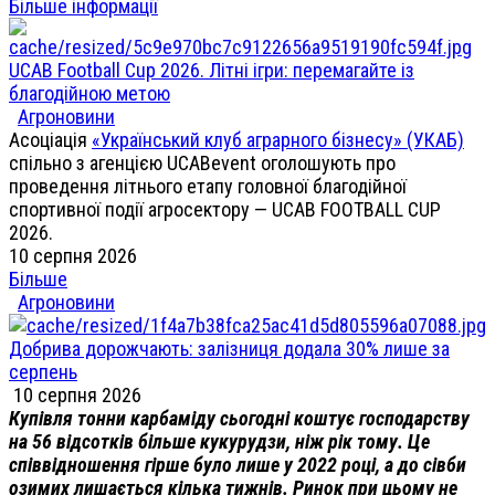
Більше інформації
UCAB Football Cup 2026. Літні ігри: перемагайте із
благодійною метою
Агроновини
Асоціація
«Український клуб аграрного бізнесу» (УКАБ)
спільно з агенцією UCABevent оголошують про
проведення літнього етапу головної благодійної
спортивної події агросектору — UCAB FOOTBALL CUP
2026.
10 серпня 2026
Більше
Агроновини
Добрива дорожчають: залізниця додала 30% лише за
серпень
10 серпня 2026
Купівля тонни карбаміду сьогодні коштує господарству
на 56 відсотків більше кукурудзи, ніж рік тому. Це
співвідношення гірше було лише у 2022 році, а до сівби
озимих лишається кілька тижнів. Ринок при цьому не