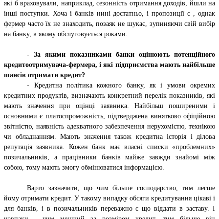
які б враховували, наприклад, сезонність отримання доходів, йшли на
інші поступки. Хоча і банків нині достатньо, і пропозиції є , однак
фермер часто їх не знаходить, позаяк не шукає, зупиняючи свій вибір
на банку, в якому обслуговується роками.
-
За якими показниками банки оцінюють потенційного
кредитоотримувача-фермера, і які підприємства мають найбільше
шансів отримати кредит?
- Кредитна політика кожного банку, як і умови окремих
кредитних продуктів, визначають конкретний перелік показників, які
мають значення при оцінці заявника. Найбільш поширеними і
основними є платоспроможність, підтверджена винятково офіційною
звітністю, наявність адекватного забезпечення нерухомістю, технікою
чи обладнанням. Мають значення також кредитна історія і ділова
репутація заявника. Кожен банк має власні списки «проблемних»
позичальників, а працівники банків майже завжди знайомі між
собою, тому мають змогу обмінюватися інформацією.
Варто зазначити, що чим більше господарство, тим легше
йому отримати кредит. У такому випадку обсяги кредитування цікаві і
для банків, і в позичальників переважно є що віддати в заставу. І
навпаки - чим менший за розміром кредит, тим більше він