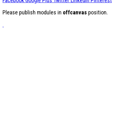
Facebook
Google Plus
Twitter
Linkedin
Pinterest
Please publish modules in
offcanvas
position.