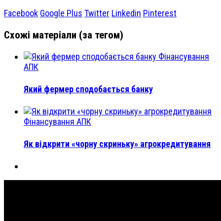
Facebook
Google Plus
Twitter
Linkedin
Pinterest
Схожі матеріали (за тегом)
Фінансування
АПК
Який фермер сподобається банку
Фінансування АПК
Як відкрити «чорну скриньку» агрокредитування