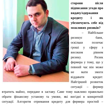
сторони після
підписання угоди про
видачу/одержання
кредиту і як
убезпечують себе від
можливих ризиків?
– Найбільше
ризикує банк,
оскільки позичає
гроші у сферу з
високим рівнем
ризику. Ризик
фермера у тому, що у
певний час він може
не мати змоги
віддавати кредит.
Найгірший розвиток
ситуації – фермер
втратить майно, передане в заставу. Саме тому важливо правильно
обрати фінансову установу та умови, які вигідні в конкретній
ситуації. Алгоритм отримання кредиту для фермера простий –