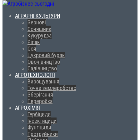
АГРАРНІ КУЛЬТУРИ
Зернові
Соняшник
Кукурудза
Ріпак
Соя
Цукровий буряк
Овочівництво
Садівництво
АГРОТЕХНОЛОГІЇ
Вирощування
Точне землеробство
Зберігання
Переробка
АГРОХІМІЯ
Гербіциди
Інсектициди
Фунгіциди
Протруйники