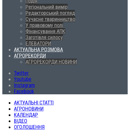
Подія
Регіональний вимір
Редакторський погляд
Сучасне тваринництво
У правовому полі
Фінансування АПК
Заготівля силосу
ЕЛЕВАТОРИ
АКТУАЛЬНА РОЗМОВА
АГРОРЕКОРДИ
АГРОРЕКОРДИ НОВИНИ
Twitter
Youtube
Instagram
Facebook
АКТУАЛЬНІ СТАТТІ
АГРОНОВИНИ
КАЛЕНДАР
ВІДЕО
ОГОЛОШЕННЯ