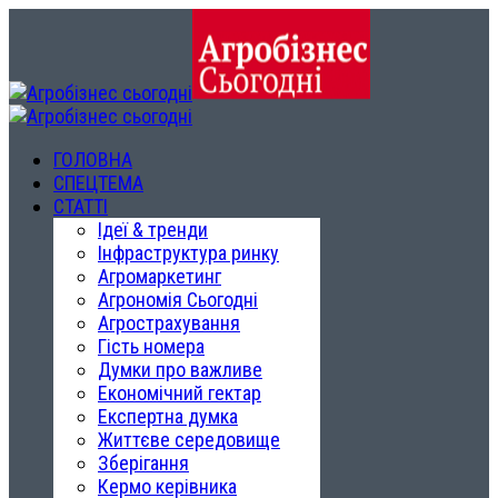
ГОЛОВНА
СПЕЦТЕМА
СТАТТІ
Ідеї & тренди
Інфраструктура ринку
Агромаркетинг
Агрономія Сьогодні
Агрострахування
Гість номера
Думки про важливе
Економічний гектар
Експертна думка
Життєве середовище
Зберігання
Кермо керівника