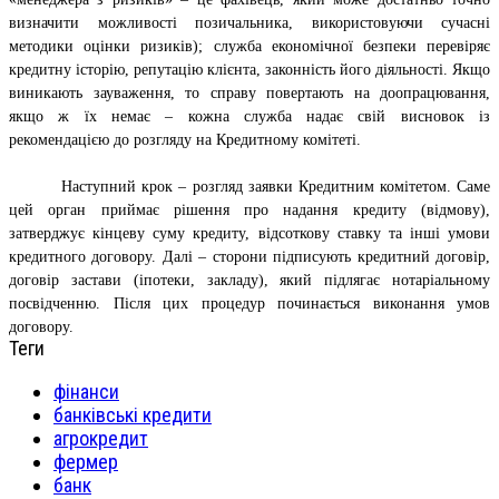
визначити можливості позичальника, використовуючи сучасні
методики оцінки ризиків); служба економічної безпеки перевіряє
кредитну історію, репутацію клієнта, законність його діяльності. Якщо
виникають зауваження, то справу повертають на доопрацювання,
якщо ж їх немає – кожна служба надає свій висновок із
рекомендацією до розгляду на Кредитному комітеті.
Наступний крок – розгляд заявки Кредитним комітетом. Саме
цей орган приймає рішення про надання кредиту (відмову),
затверджує кінцеву суму кредиту, відсоткову ставку та інші умови
кредитного договору. Далі – сторони підписують кредитний договір,
договір застави (іпотеки, закладу), який підлягає нотаріальному
посвідченню. Після цих процедур починається виконання умов
договору.
Теги
фінанси
банківські кредити
агрокредит
фермер
банк