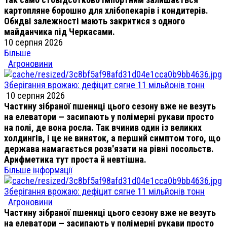
картопляне борошно для хлібопекарів і кондитерів.
Обидві залежності мають закритися з одного
майданчика під Черкасами.
10 серпня 2026
Більше
Агроновини
Зберігання врожаю: дефіцит сягне 11 мільйонів тонн
10 серпня 2026
Частину зібраної пшениці цього сезону вже не везуть
на елеватори — засипають у полімерні рукави просто
на полі, де вона росла. Так вчинив один із великих
холдингів, і це не виняток, а перший симптом того, що
держава намагається розв'язати на рівні посольств.
Арифметика тут проста й невтішна.
Більше інформації
Зберігання врожаю: дефіцит сягне 11 мільйонів тонн
Агроновини
Частину зібраної пшениці цього сезону вже не везуть
на елеватори — засипають у полімерні рукави просто