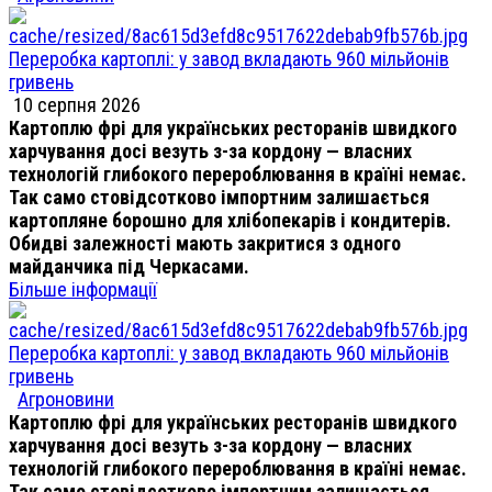
Переробка картоплі: у завод вкладають 960 мільйонів
гривень
10 серпня 2026
Картоплю фрі для українських ресторанів швидкого
харчування досі везуть з-за кордону — власних
технологій глибокого перероблювання в країні немає.
Так само стовідсотково імпортним залишається
картопляне борошно для хлібопекарів і кондитерів.
Обидві залежності мають закритися з одного
майданчика під Черкасами.
Більше інформації
Переробка картоплі: у завод вкладають 960 мільйонів
гривень
Агроновини
Картоплю фрі для українських ресторанів швидкого
харчування досі везуть з-за кордону — власних
технологій глибокого перероблювання в країні немає.
Так само стовідсотково імпортним залишається