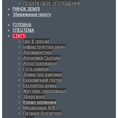
ПОДАТИ СВОЄ ОГОЛОШЕННЯ
РИНОК ЗЕМЛІ
Збереження грунту
ГОЛОВНА
СПЕЦТЕМА
СТАТТІ
Ідеї & тренди
Інфраструктура ринку
Агромаркетинг
Агрономія Сьогодні
Агрострахування
Гість номера
Думки про важливе
Економічний гектар
Експертна думка
Життєве середовище
Зберігання
Кермо керівника
Механізація АПК
Питання бухгалтерії