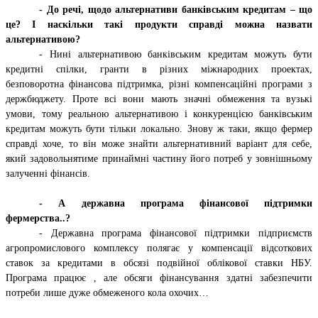
-
До речі, щодо альтернативи банківським кредитам – що
це? І наскільки такі продукти справді можна назвати
альтернативою?
- Нині альтернативою банківським кредитам можуть бути
кредитні спілки, гранти в різних міжнародних проектах,
безповоротна фінансова підтримка, різні компенсаційні програми з
держбюджету. Проте всі вони мають значні обмеження та вузькі
умови, тому реальною альтернативою і конкуренцією банківським
кредитам можуть бути тільки локально. Знову ж таки, якщо фермер
справді хоче, то він може знайти альтернативний варіант для себе,
який задовольнятиме принаймні частину його потреб у зовнішньому
залученні фінансів.
-
А державна програма фінансової підтримки
фермерства..?
- Державна програма фінансової підтримки підприємств
агропромислового комплексу полягає у компенсації відсоткових
ставок за кредитами в обсязі подвійної облікової ставки НБУ.
Програма працює , але обсяги фінансування здатні забезпечити
потреби лише дуже обмеженого кола охочих…