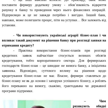
поставити фермеру додаткову умову - обов’язковість відкриття
рахунку в банку та проведення через нього фінансових операцій.
Підприємцю ж це не завжди потрібно і вигідно. Інший банк,
навпаки, може полегшити процес, піти на уступки… Все залежить від
установи.
- Чи використовують українські аграрії бізнес-план і чи
впливає такий документ на рішення банку при розгляді заявки на
отримання кредиту?
- Практика використання бізнес-планів при розгляді
кредитних заявок найчастіше стосується великих обсягів
кредитування, тобто корпоративного сектора. Для фермерських
господарств бізнес-план – це швидше не вимога банку, а ініціатива
заявника. Відповідно, суттєвого впливу на рішення щодо
кредитування бізнес-план не має. Власне, фермери ставляться до
бізнес-плану не як до основи і запоруки успішного бізнесу, а роблять
його переважно на вимогу, скажімо, грантодавача чи державної
програми підтримки.
– Чим
ризикують обидві