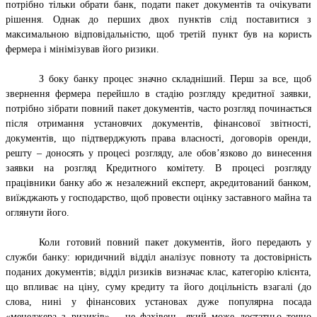
потрібно тільки обрати банк, подати пакет документів та очікувати
рішення. Однак до перших двох пунктів слід поставитися з
максимальною відповідальністю, щоб третій пункт був на користь
фермера і мінімізував його ризики.
З боку банку процес значно складніший. Перш за все, щоб
звернення фермера перейшло в стадію розгляду кредитної заявки,
потрібно зібрати повний пакет документів, часто розгляд починається
після отримання установчих документів, фінансової звітності,
документів, що підтверджують права власності, договорів оренди,
решту – доносять у процесі розгляду, але обов’язково до винесення
заявки на розгляд Кредитного комітету. В процесі розгляду
працівники банку або ж незалежний експерт, акредитований банком,
виїжджають у господарство, щоб провести оцінку заставного майна та
оглянути його.
Коли готовий повний пакет документів, його передають у
служби банку: юридичний відділ аналізує повноту та достовірність
поданих документів; відділ ризиків визначає клас, категорію клієнта,
що впливає на ціну, суму кредиту та його доцільність взагалі (до
слова, нині у фінансових установах дуже популярна посада
«менеджера з ризиків» – це фахівець, який може достатньо точно