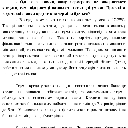
- Однією з причин, чому фермерство не використовує
кредити, самі підприємці називають невигідні умови. Про які ж
відсоткові ставки кредитів та терміни йдеться?
- В середньому зараз ставки коливаються у межах 17-25%.
Така різниця пояснюється тим, що при визначенні ставки в кожному
конкретному випадку вплив має сума кредиту, відповідно, чим вона
менша, тим ставка більша. Також на вартість кредиту впливає
фінансовий стан позичальника - якщо ризик неплатоспроможності
мінімальний, то ставка теж буде мінімальною. Ще одним чинником є
розмір підприємства – корпоративний сектор завжди кредитують за
нижчими ставками, аніж, наприклад, малий і середній бізнес. Досвід
роботи з позичальником у минулому, його репутація також впливають
на відсоткові ставки.
Термін кредиту залежить від цільового призначення. Якщо це
кредит на поповнення обігових коштів, то максимальний термін
обмежується в основному одним роком. Кредити на купівлю
основних засобів надаються найчастіше на термін до 3-х років, рідше
до 5-ти. У виняткових випадках фермер може отримати позику і на
більший термін, але це буває рідко.
Є ще інші важливі аспекти. До прикладу, банк може