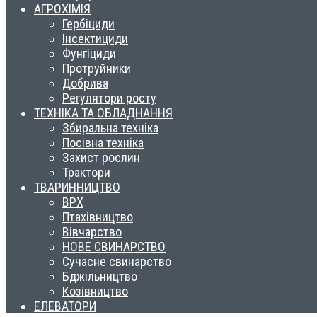
АГРОХІМІЯ
Гербіциди
Інсектициди
Фунгіциди
Протруйники
Добрива
Регулятори росту
ТЕХНІКА ТА ОБЛАДНАННЯ
Збиральна техніка
Посівна техніка
Захист рослин
Трактори
ТВАРИННИЦТВО
ВРХ
Птахівництво
Вівчарство
НОВЕ СВИНАРСТВО
Сучасне свинарство
Бджільництво
Козівництво
ЕЛЕВАТОРИ