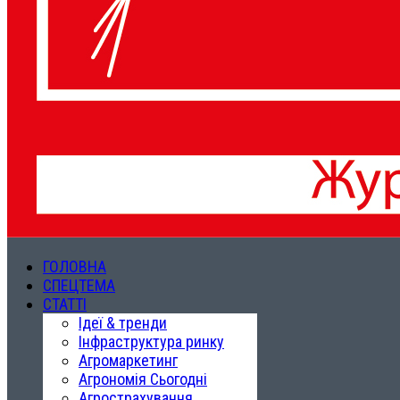
ГОЛОВНА
СПЕЦТЕМА
СТАТТІ
Ідеї & тренди
Інфраструктура ринку
Агромаркетинг
Агрономія Сьогодні
Агрострахування