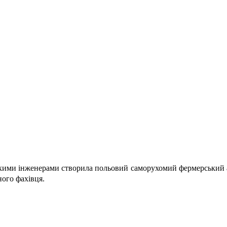
кими інженерами створила польовий саморухомий фермерський агр
ого фахівця.