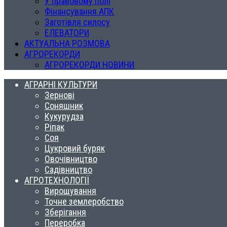
У правовому полі
Фінансування АПК
Заготівля силосу
ЕЛЕВАТОРИ
АКТУАЛЬНА РОЗМОВА
АГРОРЕКОРДИ
АГРОРЕКОРДИ НОВИНИ
АГРАРНІ КУЛЬТУРИ
Зернові
Соняшник
Кукурудза
Ріпак
Соя
Цукровий буряк
Овочівництво
Садівництво
АГРОТЕХНОЛОГІЇ
Вирощування
Точне землеробство
Зберігання
Переробка