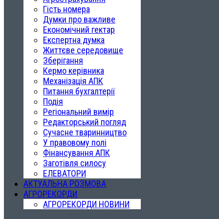
Гість номера
Думки про важливе
Економічний гектар
Експертна думка
Життєве середовище
Зберігання
Кермо керівника
Механізація АПК
Питання бухгалтерії
Подія
Регіональний вимір
Редакторський погляд
Сучасне тваринництво
У правовому полі
Фінансування АПК
Заготівля силосу
ЕЛЕВАТОРИ
АКТУАЛЬНА РОЗМОВА
АГРОРЕКОРДИ
АГРОРЕКОРДИ НОВИНИ