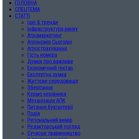
ГОЛОВНА
СПЕЦТЕМА
СТАТТІ
Ідеї & тренди
Інфраструктура ринку
Агромаркетинг
Агрономія Сьогодні
Агрострахування
Гість номера
Думки про важливе
Економічний гектар
Експертна думка
Життєве середовище
Зберігання
Кермо керівника
Механізація АПК
Питання бухгалтерії
Подія
Регіональний вимір
Редакторський погляд
Сучасне тваринництво