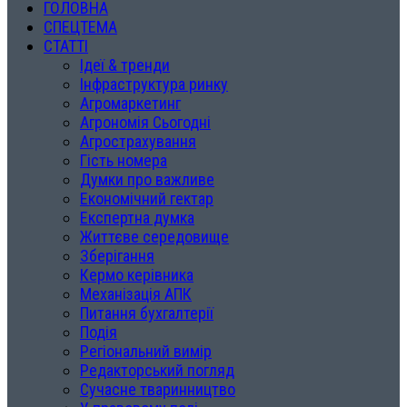
ГОЛОВНА
СПЕЦТЕМА
СТАТТІ
Ідеї & тренди
Інфраструктура ринку
Агромаркетинг
Агрономія Сьогодні
Агрострахування
Гість номера
Думки про важливе
Економічний гектар
Експертна думка
Життєве середовище
Зберігання
Кермо керівника
Механізація АПК
Питання бухгалтерії
Подія
Регіональний вимір
Редакторський погляд
Сучасне тваринництво