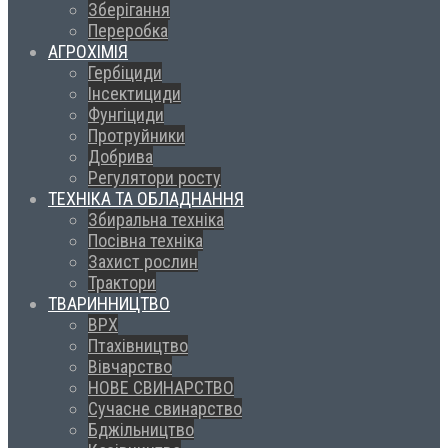
Зберігання
Переробка
АГРОХІМІЯ
Гербіциди
Інсектициди
Фунгіциди
Протруйники
Добрива
Регулятори росту
ТЕХНІКА ТА ОБЛАДНАННЯ
Збиральна техніка
Посівна техніка
Захист рослин
Трактори
ТВАРИННИЦТВО
ВРХ
Птахівництво
Вівчарство
НОВЕ СВИНАРСТВО
Сучасне свинарство
Бджільництво