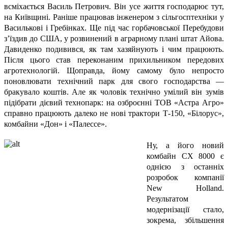
всміхається Василь Петрович. Він усе життя господарює тут,
на Київщині. Раніше працював інженером з сільгосптехніки у
Василькові і Гребінках. Ще під час горбачовської Перебудови
з’їздив до США, у розвинений в аграрному плані штат Айова.
Давиденко подивився, як там хазяйнують і чим працюють.
Після цього став переконаним прихильником передових
агротехнологій. Щоправда, йому самому було непросто
поновлювати технічний парк для свого господарства —
бракувало коштів. Але як чоловік технічно умілий він зумів
підібрати дієвий технопарк: на озброєнні ТОВ «Астра Агро»
справно працюють далеко не нові трактори Т-150, «Білорус»,
комбайни «Дон» і «Палессе».
Ну, а його новий
комбайн СХ 8000 є
однією з останніх
розробок компанії
New Holland.
Результатом
модернізації стало,
зокрема, збільшення