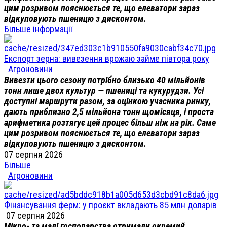
цим розривом пояснюється те, що елеватори зараз
відкуповують пшеницю з дисконтом.
Більше інформації
Експорт зерна: вивезення врожаю займе півтора року
Агроновини
Вивезти цього сезону потрібно близько 40 мільйонів
тонн лише двох культур — пшениці та кукурудзи. Усі
доступні маршрути разом, за оцінкою учасника ринку,
дають приблизно 2,5 мільйона тонн щомісяця, і проста
арифметика розтягує цей процес більш ніж на рік. Саме
цим розривом пояснюється те, що елеватори зараз
відкуповують пшеницю з дисконтом.
07 серпня 2026
Більше
Агроновини
Фінансування ферм: у проєкт вкладають 85 млн доларів
07 серпня 2026
Мікро- та малі господарства отримали окремий