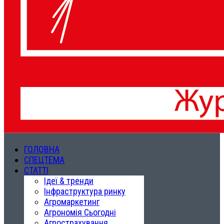
ГОЛОВНА
СПЕЦТЕМА
СТАТТІ
Ідеї & тренди
Інфраструктура ринку
Агромаркетинг
Агрономія Сьогодні
Агрострахування