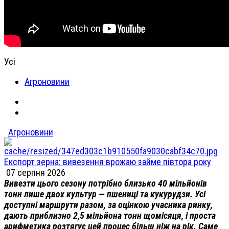
Усі
Агроновини
Агроновини
Експорт зерна: вивезення врожаю займе півтора року
07 серпня 2026
Вивезти цього сезону потрібно близько 40 мільйонів
тонн лише двох культур — пшениці та кукурудзи. Усі
доступні маршрути разом, за оцінкою учасника ринку,
дають приблизно 2,5 мільйона тонн щомісяця, і проста
арифметика розтягує цей процес більш ніж на рік. Саме