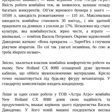
Якість роботи комбайна теж, як виявилося, залишає позаду
багатьох конкурентів. Об’єм зернового бункера у нього —
10500 л, швидкість розвантаження — 110 л/с. Максимальна
швидкість комбайна становить 30 км/год., і він здатний
працювати на ділянках з ухилом до 17%. Незалежно від стану
культури, яка комбайнується, зерно чисте, а втрати —
мінімальні, — помітив Василь Петрович. Окремо задоволений
Давиденко жаткою: «Вона прекрасна — SuperFlex з гнучким
ріжучим апаратом. По сої так узагалі незамінна, бо сою ж
треба збирати низько».
Звісно, хвалиться власник комбайна комфортністю роботи на
ньому. New Holland CX 8080 оснащений дуже зручною
кабіною, що оббита звукоізолюючими матеріалами. Крісло
точно налаштовується під будь-яку фігуру механізатора. У
стандартну комплектацію входить кондиціонер.
Лише за один сезон роботи у ТОВ «Астра Агро» комбайн
New Holland CX 8080 довів свою надійність та
продуктивність, вважає керівник цього підприємства Василь
Давиденко. У його новій машині поєднуються висока