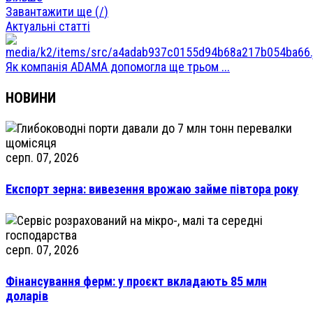
Завантажити ще (
/
)
Актуальні статті
Як компанія ADAMA допомогла ще трьом ...
НОВИНИ
серп. 07, 2026
Експорт зерна: вивезення врожаю займе півтора року
серп. 07, 2026
Фінансування ферм: у проєкт вкладають 85 млн
доларів