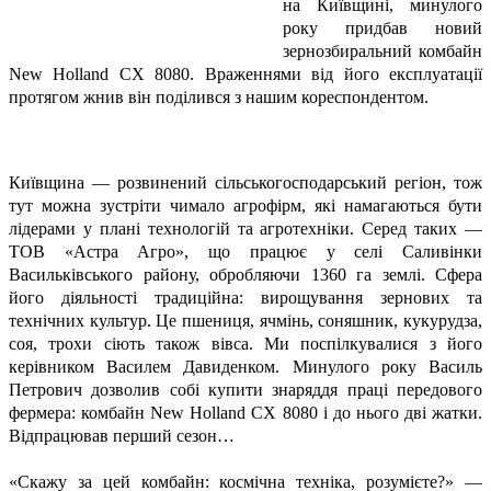
на Київщині, минулого
року придбав новий
зернозбиральний комбайн
New Holland CX 8080. Враженнями від його експлуатації
протягом жнив він поділився з нашим кореспондентом.
Київщина — розвинений сільськогосподарський регіон, тож
тут можна зустріти чимало агрофірм, які намагаються бути
лідерами у плані технологій та агротехніки. Серед таких —
ТОВ «Астра Агро», що працює у селі Саливінки
Васильківського району, обробляючи 1360 га землі. Сфера
його діяльності традиційна: вирощування зернових та
технічних культур. Це пшениця, ячмінь, соняшник, кукурудза,
соя, трохи сіють також вівса. Ми поспілкувалися з його
керівником Василем Давиденком. Минулого року Василь
Петрович дозволив собі купити знаряддя праці передового
фермера: комбайн New Holland CX 8080 і до нього дві жатки.
Відпрацював перший сезон…
«Скажу за цей комбайн: космічна техніка, розумієте?» —