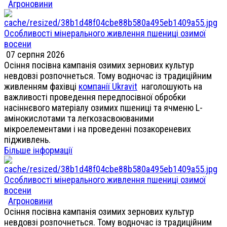
Агроновини
Особливості мінерального живлення пшениці озимої
восени
07 серпня 2026
Осіння посівна кампанія озимих зернових культур
невдовзі розпочнеться. Тому водночас із традиційним
живленням фахівці
компанії Ukravit
наголошують на
важливості проведення передпосівної обробки
насіннєвого матеріалу озимих пшениці та ячменю L-
амінокислотами та легкозасвоюваними
мікроелементами і на проведенні позакореневих
підживлень.
Більше інформації
Особливості мінерального живлення пшениці озимої
восени
Агроновини
Осіння посівна кампанія озимих зернових культур
невдовзі розпочнеться. Тому водночас із традиційним