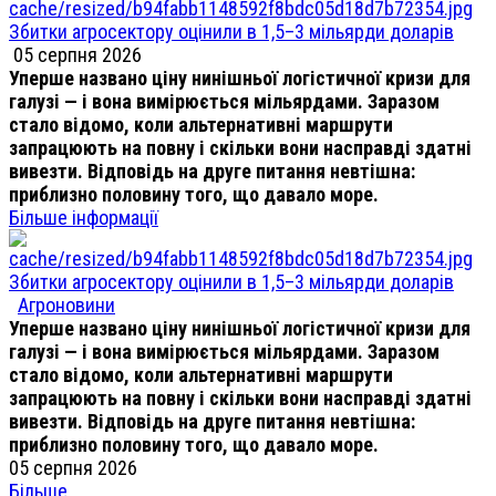
Збитки агросектору оцінили в 1,5–3 мільярди доларів
05 серпня 2026
Уперше названо ціну нинішньої логістичної кризи для
галузі — і вона вимірюється мільярдами. Заразом
стало відомо, коли альтернативні маршрути
запрацюють на повну і скільки вони насправді здатні
вивезти. Відповідь на друге питання невтішна:
приблизно половину того, що давало море.
Більше інформації
Збитки агросектору оцінили в 1,5–3 мільярди доларів
Агроновини
Уперше названо ціну нинішньої логістичної кризи для
галузі — і вона вимірюється мільярдами. Заразом
стало відомо, коли альтернативні маршрути
запрацюють на повну і скільки вони насправді здатні
вивезти. Відповідь на друге питання невтішна:
приблизно половину того, що давало море.
05 серпня 2026
Більше