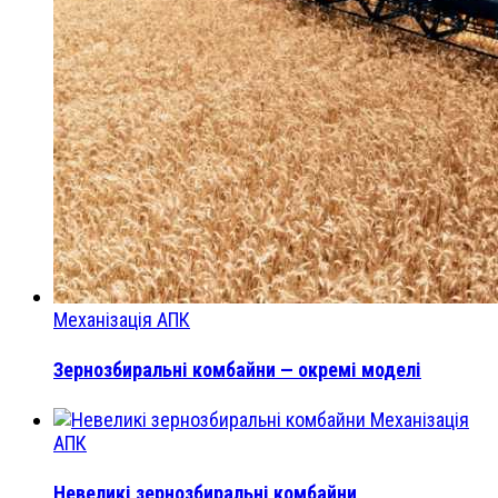
Механізація АПК
Зернозбиральні комбайни — окремі моделі
Механізація
АПК
Невеликі зернозбиральні комбайни