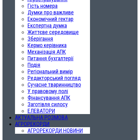
Гість номера
Думки про важливе
Економічний гектар
Експертна думка
Життєве середовище
Зберігання
Кермо керівника
Механізація АПК
Питання бухгалтерії
Подія
Регіональний вимір
Редакторський погляд
Сучасне тваринництво
У правовому полі
Фінансування АПК
Заготівля силосу
ЕЛЕВАТОРИ
АКТУАЛЬНА РОЗМОВА
АГРОРЕКОРДИ
АГРОРЕКОРДИ НОВИНИ