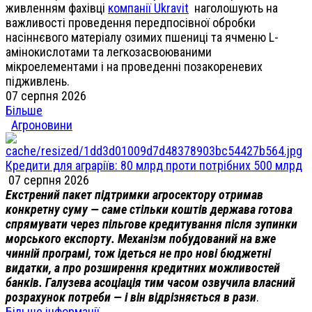
живленням фахівці
компанії Ukravit
наголошують на
важливості проведення передпосівної обробки
насіннєвого матеріалу озимих пшениці та ячменю L-
амінокислотами та легкозасвоюваними
мікроелементами і на проведенні позакореневих
підживлень.
07 серпня 2026
Більше
Агроновини
Кредити для аграріїв: 80 млрд проти потрібних 500 млрд
07 серпня 2026
Екстрений пакет підтримки агросектору отримав
конкретну суму — саме стільки коштів держава готова
спрямувати через пільгове кредитування після зупинки
морського експорту. Механізм побудований на вже
чинній програмі, тож ідеться не про нові бюджетні
видатки, а про розширення кредитних можливостей
банків. Галузева асоціація тим часом озвучила власний
розрахунок потреби — і він відрізняється в рази
.
Більше інформації