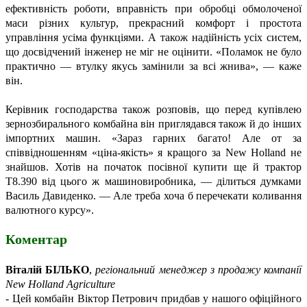
ефективність роботи, вправність при обробці обмолоченої
маси різних культур, прекрасний комфорт і простота
управління усіма функціями. А також надійність усіх систем,
що досвідчений інженер не міг не оцінити. «Поламок не було
практично — втулку якусь замінили за всі жнива», — каже
він.
Керівник господарства також розповів, що перед купівлею
зернозбирального комбайна він приглядався також й до інших
імпортних машин. «Зараз гарних багато! Але от за
співвідношенням «ціна-якість» я кращого за New Holland не
знайшов. Хотів на початок посівної купити ще й трактор
Т8.390 від цього ж машиновиробника, — ділиться думками
Василь Давиденко. — Але треба хоча б перечекати коливання
валютного курсу».
Коментар
Віталій БІЛЬКО
,
регіональний менеджер з продажу компанії
New Holland Agriculture
- Цей комбайн Віктор Петрович придбав у нашого офіційного