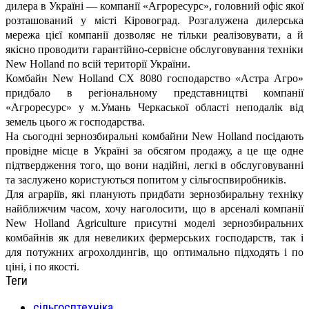
дилера в Україні — компанії «Агроресурс», головний офіс якої
розташований у місті Кіровоград. Розгалужена дилерська
мережа цієї компанії дозволяє не тільки реалізовувати, а й
якісно проводити гарантійно-сервісне обслуговування техніки
New Holland по всій території України.
Комбайн New Holland СХ 8080 господарство «Астра Агро»
придбало в регіональному представництві компанії
«Агроресурс» у м.Умань Черкаської області неподалік від
земель цього ж господарства.
На сьогодні зернозбиральні комбайни New Holland посідають
провідне місце в Україні за обсягом продажу, а це ще одне
підтвердження того, що вони надійні, легкі в обслуговуванні
та заслужено користуються попитом у сільгоспвиробників.
Для аграріїв, які планують придбати зернозбиральну техніку
найближчим часом, хочу наголосити, що в арсеналі компанії
New Holland Agriculture присутні моделі зернозбиральних
комбайнів як для невеликих фермерських господарств, так і
для потужних агрохолдингів, що оптимально підходять і по
ціні, і по якості.
Теги
сільгосптехніка