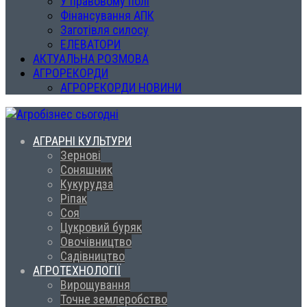
У правовому полі
Фінансування АПК
Заготівля силосу
ЕЛЕВАТОРИ
АКТУАЛЬНА РОЗМОВА
АГРОРЕКОРДИ
АГРОРЕКОРДИ НОВИНИ
АГРАРНІ КУЛЬТУРИ
Зернові
Соняшник
Кукурудза
Ріпак
Соя
Цукровий буряк
Овочівництво
Садівництво
АГРОТЕХНОЛОГІЇ
Вирощування
Точне землеробство