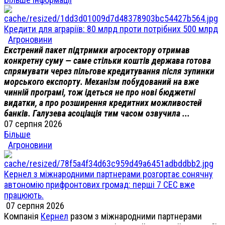
Кредити для аграріїв: 80 млрд проти потрібних 500 млрд
Агроновини
Екстрений пакет підтримки агросектору отримав
конкретну суму — саме стільки коштів держава готова
спрямувати через пільгове кредитування після зупинки
морського експорту. Механізм побудований на вже
чинній програмі, тож ідеться не про нові бюджетні
видатки, а про розширення кредитних можливостей
банків. Галузева асоціація тим часом озвучила ...
07 серпня 2026
Більше
Агроновини
Кернел з міжнародними партнерами розгортає сонячну
автономію прифронтових громад: перші 7 СЕС вже
працюють.
07 серпня 2026
Компанія
Кернел
разом з міжнародними партнерами