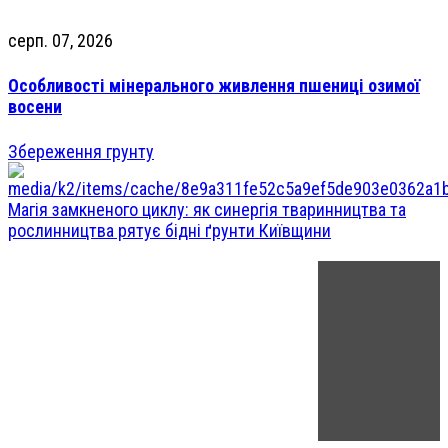
серп. 07, 2026
Особливості мінерального живлення пшениці озимої
восени
Збереження грунту
Магія замкненого циклу: як синергія тваринництва та
рослинництва рятує бідні ґрунти Київщини