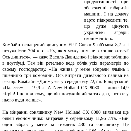
продуктивності при
збереженні габаритів
машини. І на додачу
варто підкреслити те,
що дуже цінують
українські аграрії:
економічність.
Комбайн оснащений двигуном FPT Cursor 9 об'ємом 8,7 л і
потужністю 394 к. с. «Ну, як я можу ним не захоплюватися?
Ось дивіться», — каже Василь Давиденко і відкриває таблицю
в ноутбуці. Там він ретельно веде облік усіх параметрів по
своєму господарству. «На жнива у мене збирали ячмінь і
пшеницю три комбайни. Ось витрати дизельного палива на
гектар. Комбайн «Дон» узяв у середньому 22,7 л. Білоруський
«Палессе» — 19,9 л. А New Holland CX 8080 — лише 14,9
літрів! І це при тому, що він потужніший за тих два, і втрат у
нього куди менше».
На збиранні соняшнику New Holland CX 8080 виявився ще
більш економічним: витрачав у середньому 11,96 л/га. «Він
один зібрав у мене за тиждень 430 га соняшнику. Це
прекрасно, вважаю», — каже керівник ТОВ «Астра Агро».