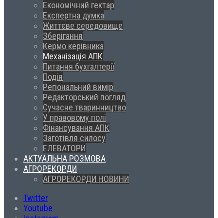
Економічний гектар
Експертна думка
Життєве середовище
Зберігання
Кермо керівника
Механізація АПК
Питання бухгалтерії
Подія
Регіональний вимір
Редакторський погляд
Сучасне тваринництво
У правовому полі
Фінансування АПК
Заготівля силосу
ЕЛЕВАТОРИ
АКТУАЛЬНА РОЗМОВА
АГРОРЕКОРДИ
АГРОРЕКОРДИ НОВИНИ
Twitter
Youtube