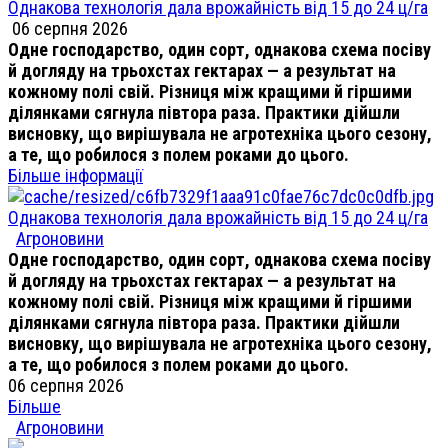
Однакова технологія дала врожайність від 15 до 24 ц/га
06 серпня 2026
Одне господарство, один сорт, однакова схема посіву
й догляду на трьохстах гектарах — а результат на
кожному полі свій. Різниця між кращими й гіршими
ділянками сягнула півтора раза. Практики дійшли
висновку, що вирішувала не агротехніка цього сезону,
а те, що робилося з полем роками до цього.
Більше інформації
Однакова технологія дала врожайність від 15 до 24 ц/га
Агроновини
Одне господарство, один сорт, однакова схема посіву
й догляду на трьохстах гектарах — а результат на
кожному полі свій. Різниця між кращими й гіршими
ділянками сягнула півтора раза. Практики дійшли
висновку, що вирішувала не агротехніка цього сезону,
а те, що робилося з полем роками до цього.
06 серпня 2026
Більше
Агроновини