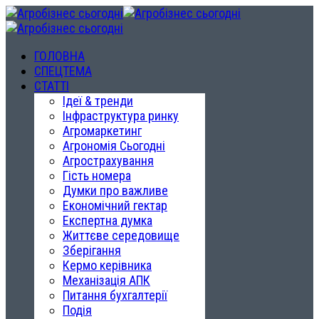
ГОЛОВНА
СПЕЦТЕМА
СТАТТІ
Ідеї & тренди
Інфраструктура ринку
Агромаркетинг
Агрономія Сьогодні
Агрострахування
Гість номера
Думки про важливе
Економічний гектар
Експертна думка
Життєве середовище
Зберігання
Кермо керівника
Механізація АПК
Питання бухгалтерії
Подія