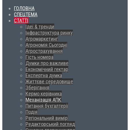
ГОЛОВНА
СПЕЦТЕМА
СТАТТІ
Ідеї & тренди
Інфраструктура ринку
Агромаркетинг
Агрономія Сьогодні
Агрострахування
Гість номера
Думки про важливе
Економічний гектар
Експертна думка
Життєве середовище
Зберігання
Кермо керівника
Механізація АПК
Питання бухгалтерії
Подія
Регіональний вимір
Редакторський погляд