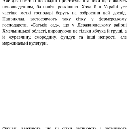
Але для нас такі нескладні пристосування поки ще є якимсь
нововведенням, ба навіть розкішшю. Хоча й в Україні усе
частіше меткі господарі беруть на озброєння цей досвід.
Наприклад, застосовують таку сітку у фермерському
господарстві «Батьків сад», що у Деражнянському районі
Хмельницької області, вирощуючи не тільки яблука й груші, а
й журавлину, смородину, фундук та інші непрості, але
маржинальні культури.
Фахівці вважають, що ці сітки затінюють і захищають