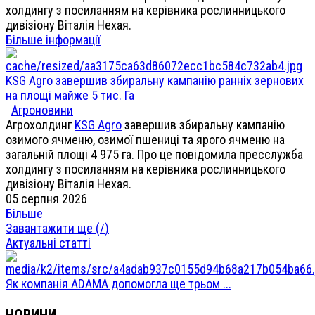
холдингу з посиланням на керівника рослинницького
дивізіону Віталія Нехая.
Більше інформації
KSG Agro завершив збиральну кампанію ранніх зернових
на площі майже 5 тис. Га
Агроновини
Агрохолдинг
KSG Agro
завершив збиральну кампанію
озимого ячменю, озимої пшениці та ярого ячменю на
загальній площі 4 975 га. Про це повідомила пресслужба
холдингу з посиланням на керівника рослинницького
дивізіону Віталія Нехая.
05 серпня 2026
Більше
Завантажити ще (
/
)
Актуальні статті
Як компанія ADAMA допомогла ще трьом ...
НОВИНИ