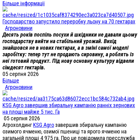
Більше інформації
Господарство запустило переробку льону на 70 гектарах
Агроновини
Десять років поспіль посухи й шкідники не давали цьому
господарству вийти на стабільний урожай. Вихід
знайшовся не в нових гектарах, а в зміні самої моделі
заробітку: тепер тут не продають сировину, а роблять із
неї готовий продукт. Під нову основну культуру відвели
сімдесят гектарів.
05 серпня 2026
Більше
Агроновини
KSG Agro завершив збиральну кампанію ранніх зернових
на площі майже 5 тис. Га
05 серпня 2026
Агрохолдинг
KSG Agro
завершив збиральну кампанію
озимого ячменю, озимої пшениці та ярого ячменю на
загальній площі 4 975 га. Про це повідомила пресслужба