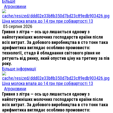
Більше
Агроновини
Ціна молока впала до 14 грн при собівартості 13
05 серпня 2026
Гривня з літра — ось що лишається одному з
найпотужніших молочних господарств країни після
всіх витрат. За добового виробництва в сто тонн така
арифметика виглядає особливо промовисто:
технології, стадо й обладнання світового рівня не
рятують від ринку, який опустив ціну на третину за пів
року.
Більше інформації
Ціна молока впала до 14 грн при собівартості 13
Агроновини
Гривня з літра — ось що лишається одному з
найпотужніших молочних господарств країни після
всіх витрат. За добового виробництва в сто тонн така
арифметика виглядає особливо промовисто: