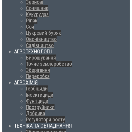
Зернові
Соняшник
Кукурудза
Ріпак
Соя
Цукровий буряк
Овочівництво
Садівництво
АГРОТЕХНОЛОГІЇ
Вирощування
Точне землеробство
Зберігання
Переробка
АГРОХІМІЯ
Гербіциди
Інсектициди
Фунгіциди
Протруйники
Добрива
Регулятори росту
ТЕХНІКА ТА ОБЛАДНАННЯ
Збиральна техніка