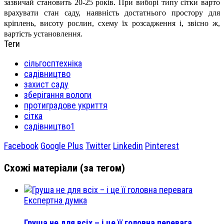
зазвичай становить 20-25 років. При виборі типу сітки варто
врахувати стан саду, наявність достатнього простору для
кріплень, висоту рослин, схему їх розсадження і, звісно ж,
вартість установлення.
Теги
сільгосптехніка
садівництво
захист саду
зберігання вологи
протиградове укриття
сітка
садівництво1
Facebook
Google Plus
Twitter
Linkedin
Pinterest
Схожі матеріали (за тегом)
Експертна думка
Груша не для всіх – і це її головна перевага