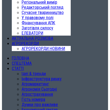
Регіональний вимір
Редакторський погляд
Сучасне тваринництво
У правовому полі
Фінансування АПК
Заготівля силосу
ЕЛЕВАТОРИ
АКТУАЛЬНА РОЗМОВА
АГРОРЕКОРДИ
АГРОРЕКОРДИ НОВИНИ
ГОЛОВНА
СПЕЦТЕМА
СТАТТІ
Ідеї & тренди
Інфраструктура ринку
Агромаркетинг
Агрономія Сьогодні
Агрострахування
Гість номера
Думки про важливе
Економічний гектар