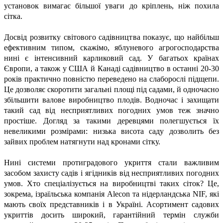
установок вимагає більшої уваги до кріплень, ніж похила
сітка.
Досвід розвитку світового садівництва показує, що найбільш
ефективним типом, скажімо, яблуневого агрогосподарства
нині є інтенсивний карликовий сад. У багатьох країнах
Європи, а також у США й Канаді садівництво в останні 20-30
років практично повністю переведено на слаборослі підщепи.
Це дозволяє скоротити загальні площі під садами, й одночасно
збільшити валове виробництво плодів. Водночас і захищати
такий сад від несприятливих погодних умов теж значно
простіше. Догляд за такими деревцями полегшується їх
невеликими розмірами: низька висота саду дозволить без
зайвих проблем натягнути над кронами сітку.
Нині системи протиградового укриття стали важливим
засобом захисту садів і ягідників від несприятливих погодних
умов. Хто спеціалізується на виробництві таких сіток? Це,
зокрема, ізраїльська компанія Alecon та нідерландська NIF, які
мають своїх представників і в Україні. Асортимент садових
укриттів досить широкий, гарантійний термін служби