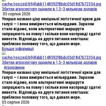
Збитки агросектору оцінили в 1,5–3 мільярди доларів
05 серпня 2026
Уперше названо ціну нинішньої логістичної кризи для
галузі — і вона вимірюється мільярдами. Заразом
стало відомо, коли альтернативні маршрути
запрацюють на повну і скільки вони насправді здатні
вивезти. Відповідь на друге питання невтішна:
приблизно половину того, що давало море.
Більше інформації
Збитки агросектору оцінили в 1,5–3 мільярди доларів
Агроновини
Уперше названо ціну нинішньої логістичної кризи для
галузі — і вона вимірюється мільярдами. Заразом
стало відомо, коли альтернативні маршрути
запрацюють на повну і скільки вони насправді здатні
вивезти. Відповідь на друге питання невтішна:
приблизно половину того, що давало море.
05 серпня 2026