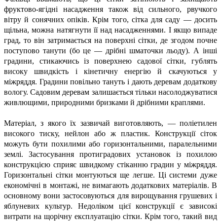
фруктово-ягідні насадження також від сильного, рвучкого
вітру й сонячних опіків. Крім того, сітка для саду — досить
щільна, можна натягнути її над насадженнями. І якщо випаде
град, то він затримається на поверхні сітки, де згодом почне
поступово танути (бо це — дрібні шматочки льоду). А інші
градини, стикаючись із поверхнею садової сітки, гублять
високу швидкість і кінетичну енергію й скачуються у
міжряддя. Градини повільно тануть і дають деревам додаткову
вологу. Садовим деревам залишається тільки насолоджуватися
живлющими, природними бризками й дрібними краплями.
Матеріал, з якого їх зазвичай виготовляють, — поліетилен
високого тиску, нейлон або ж пластик. Конструкції сіток
можуть бути похилими або горизонтальними, паралельними
землі. Застосування протиградових установок із похилою
конструкцією сприяє швидкому стіканню градин у міжряддя.
Горизонтальні сітки монтуються ще легше. Ці системи дуже
економічні в монтажі, не вимагають додаткових матеріалів. В
основному вони застосовуються для вирощування грушевих і
яблуневих культур. Недоліком цієї конструкції є зависокі
витрати на щорічну експлуатацію сітки. Крім того, такий вид