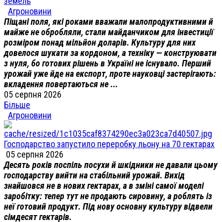
земель
Агроновини
Піщані поля, які роками вважали малопродуктивними й
майже не обробляли, стали майданчиком для інвестиції
розміром понад мільйон доларів. Культуру для них
довелося шукати за кордоном, а техніку — конструювати
з нуля, бо готових рішень в Україні не існувало. Перший
урожай уже йде на експорт, проте науковці застерігають:
вкладення повертаються не ...
05 серпня 2026
Більше
Агроновини
Господарство запустило переробку льону на 70 гектарах
05 серпня 2026
Десять років поспіль посухи й шкідники не давали цьому
господарству вийти на стабільний урожай. Вихід
знайшовся не в нових гектарах, а в зміні самої моделі
заробітку: тепер тут не продають сировину, а роблять із
неї готовий продукт. Під нову основну культуру відвели
сімдесят гектарів.