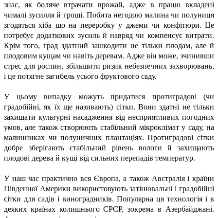
знає, як боляче втрачати врожай, адже в працю вкладені
чималі зусилля й гроші. Побита негодою малина чи полуниця
згодяться хіба що на переробку у джеми чи конфітюри. Це
потребує додаткових зусиль й навряд чи компенсує витрати.
Крім того, град здатний зашкодити не тільки плодам, але й
плодовим кущам чи навіть деревам. Адже він може, зчинивши
стрес для рослин, збільшити ризик небезпечних захворювань,
і це потягне загибель усього фруктового саду.
У цьому випадку можуть придатися протиградові (чи
градобійні, як їх ще називають) сітки. Вони здатні не тільки
захищати культурні насадження від несприятливих погодних
умов, але також створюють стабільний мікроклімат у саду, на
малинниках чи полуничних плантаціях. Протиградові сітки
добре зберігають стабільний рівень вологи й захищають
плодові дерева й кущі від сильних перепадів температур.
У наш час практично вся Європа, а також Австралія і країни
Південної Америки використовують затінювальні і градобійні
сітки для садів і виноградників. Популярна ця технологія і в
деяких країнах колишнього СРСР, зокрема в Азербайджані.