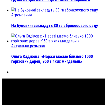
Агроновини
На Буковині закладуть 30 га абрикосового саду
Актуальна розмова
Ольга Кадікова: «Наразі маємо близько 1000
горіхових дерев, 950 з яких мигдальні»