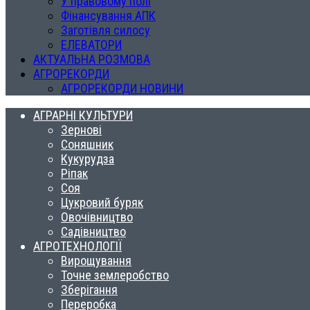
У правовому полі
Фінансування АПК
Заготівля силосу
ЕЛЕВАТОРИ
АКТУАЛЬНА РОЗМОВА
АГРОРЕКОРДИ
АГРОРЕКОРДИ НОВИНИ
АГРАРНІ КУЛЬТУРИ
Зернові
Соняшник
Кукурудза
Ріпак
Соя
Цукровий буряк
Овочівництво
Садівництво
АГРОТЕХНОЛОГІЇ
Вирощування
Точне землеробство
Зберігання
Переробка