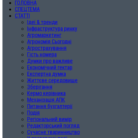
ГОЛОВНА
СПЕЦТЕМА
СТАТТІ
Ідеї & тренди
Інфраструктура ринку
Агромаркетинг
Агрономія Сьогодні
Агрострахування
Гість номера
Думки про важливе
Економічний гектар
Експертна думка
Життєве середовище
Зберігання
Кермо керівника
Механізація АПК
Питання бухгалтерії
Подія
Регіональний вимір
Редакторський погляд
Сучасне тваринництво