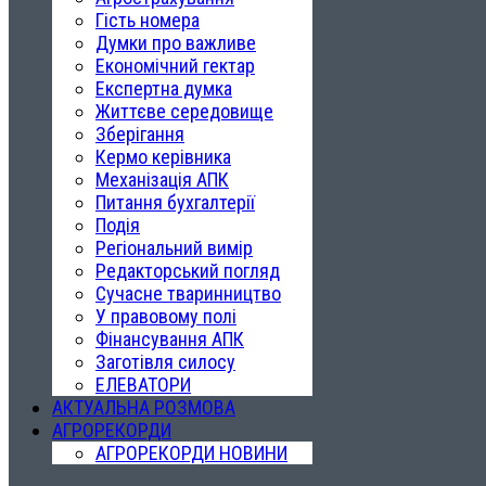
Гість номера
Думки про важливе
Економічний гектар
Експертна думка
Життєве середовище
Зберігання
Кермо керівника
Механізація АПК
Питання бухгалтерії
Подія
Регіональний вимір
Редакторський погляд
Сучасне тваринництво
У правовому полі
Фінансування АПК
Заготівля силосу
ЕЛЕВАТОРИ
АКТУАЛЬНА РОЗМОВА
АГРОРЕКОРДИ
АГРОРЕКОРДИ НОВИНИ