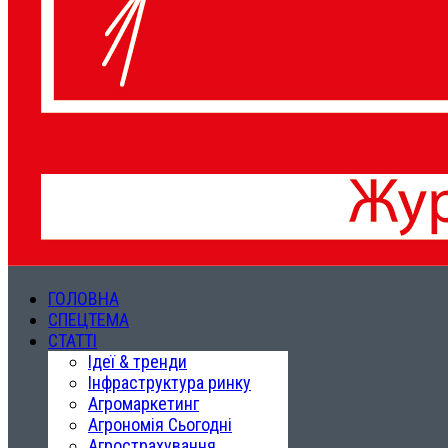
ГОЛОВНА
СПЕЦТЕМА
СТАТТІ
Ідеї & тренди
Інфраструктура ринку
Агромаркетинг
Агрономія Сьогодні
Агрострахування