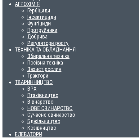
АГРОХІМІЯ
Гербіциди
Інсектициди
Фунгіциди
Протруйники
Добрива
Регулятори росту
ТЕХНІКА ТА ОБЛАДНАННЯ
Збиральна техніка
Посівна техніка
Захист рослин
Трактори
ТВАРИННИЦТВО
ВРХ
Птахівництво
Вівчарство
НОВЕ СВИНАРСТВО
Сучасне свинарство
Бджільництво
Козівництво
ЕЛЕВАТОРИ