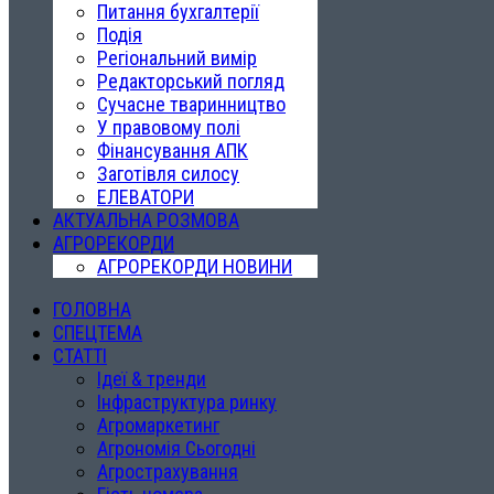
Питання бухгалтерії
Подія
Регіональний вимір
Редакторський погляд
Сучасне тваринництво
У правовому полі
Фінансування АПК
Заготівля силосу
ЕЛЕВАТОРИ
АКТУАЛЬНА РОЗМОВА
АГРОРЕКОРДИ
АГРОРЕКОРДИ НОВИНИ
ГОЛОВНА
СПЕЦТЕМА
СТАТТІ
Ідеї & тренди
Інфраструктура ринку
Агромаркетинг
Агрономія Сьогодні
Агрострахування