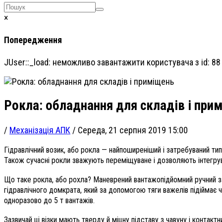
×
Попередження
JUser::_load: неможливо завантажити користувача з id: 88
Рокла: обладнання для складів і при
/
Механізація АПК
/
Середа, 21 серпня 2019 15:00
Гідравлічний возик, або рокла — найпоширеніший і затребуваний ти
Також сучасні рокли зважують переміщуване і дозволяють інтегрува
Що таке рокла, або рохла? Маневрений вантажопідйомний ручний засі
гідравлічного домкрата, який за допомогою тяги важелів підіймає 
одноразово до 5 т вантажів.
Зазвичай ці візки мають тверду й міцну підставу з чавуну і контак