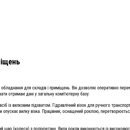
міщень
п обладнання для складів і приміщень. Він дозволяє оперативно пере
ти отримані дані у загальну комп’ютерну базу.
б із вилковим підхватом. Гідравлічний візок для ручного транспорту
чи опускає вилку візка. Працівник, оснащений роклою, перетворюєть
тний шар (колеса) з поліуретану. Вила рокли виконуються із високояк