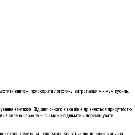
містити вантаж, прискорити логістику, витративши мінімум зусиль.
вання вантажів. Від звичайного візка він відрізняється присутністю
ся на силача Геракла — він може піднімати й переміщувати
існої сталі, тому вони дуже міцні. Конструкцію доповнює зручна