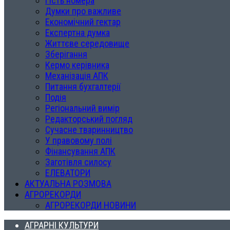
Гість номера
Думки про важливе
Економічний гектар
Експертна думка
Життєве середовище
Зберігання
Кермо керівника
Механізація АПК
Питання бухгалтерії
Подія
Регіональний вимір
Редакторський погляд
Сучасне тваринництво
У правовому полі
Фінансування АПК
Заготівля силосу
ЕЛЕВАТОРИ
АКТУАЛЬНА РОЗМОВА
АГРОРЕКОРДИ
АГРОРЕКОРДИ НОВИНИ
АГРАРНІ КУЛЬТУРИ