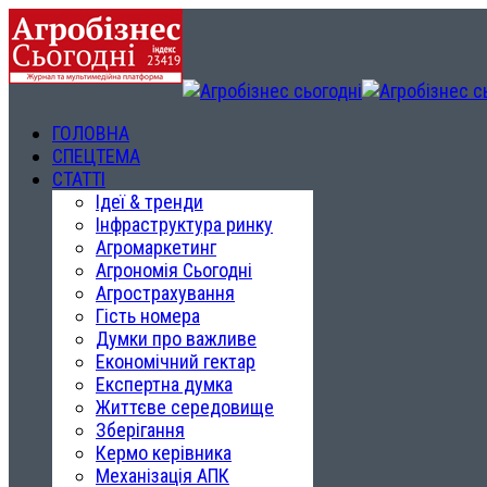
ГОЛОВНА
СПЕЦТЕМА
СТАТТІ
Ідеї & тренди
Інфраструктура ринку
Агромаркетинг
Агрономія Сьогодні
Агрострахування
Гість номера
Думки про важливе
Економічний гектар
Експертна думка
Життєве середовище
Зберігання
Кермо керівника
Механізація АПК