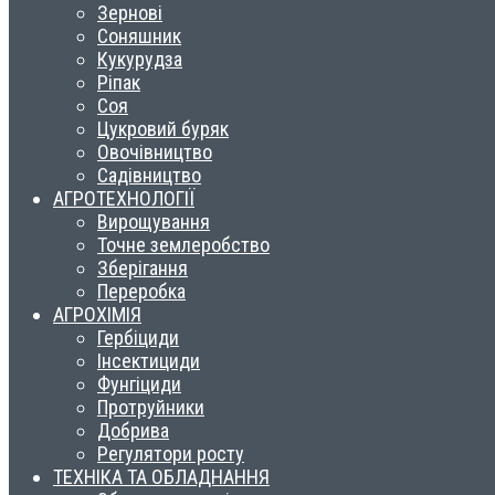
Зернові
Соняшник
Кукурудза
Ріпак
Соя
Цукровий буряк
Овочівництво
Садівництво
АГРОТЕХНОЛОГІЇ
Вирощування
Точне землеробство
Зберігання
Переробка
АГРОХІМІЯ
Гербіциди
Інсектициди
Фунгіциди
Протруйники
Добрива
Регулятори росту
ТЕХНІКА ТА ОБЛАДНАННЯ