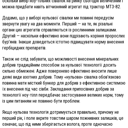
оскільки вибір ноу-тільних сівалок на ринку сьогодні величезний і
можна придбати навіть вітчизняний агрегат під трактор МТЗ-82.
Додамо, що у виборі нульової сівалки ми повинні передусім
звернути увагу на два моменти. Перший — на те, як різальні
органи цих агрегатів справляються із рослинними залишками.
Другий — наскільки ефективно вони підрізають коріння пророслих
бур’янів. Інакше доведеться істотно підвищувати норму внесення
гербіцидних препаратів.
Також не слід забувати, що можливості внесення мінеральних
добрив традиційним способом за нульової технології досить
сильно обмежені. Адже поверхнево ефективно вносити лише
деякі види азотних добрив. Тому «нульова» сівалка обов’язково
повинна мати місткий бункер для добрив з ефективною системою
їх внесення під час сівби. Закладання припосівних добрив за
технології ноу-тілл передбачає застосування великих норм, тому
із цим питанням не повинно бути проблем.
Якщо нульова технологія дотримується правильно, причому не
перший рік, і поле вкрите товстим шаром пожнивних залишків, це
означає, що під ними зберігається волога, проте одночасно