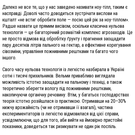
Далеко не все те, що у нас заведено називати ноу-тілл, таким є
насправді. Доволі часто доводиться зустрічати вислови на
кшталт «не встиг обробити поле — посію цей рік за ноу-тіллом».
Радше назвати це прямим висівом, оскільки класична нульова
технологія — це багаторічний розмаїтий комплекс агрозаходів. Це
не просто відмова від обробітку ґрунту і прагнення заощадити
пару десятків літрів пального на гектар, а ефективне корегування
сівозміни, управління пожнивними рештками та багато чого
іншого.
Свого часу нульова технологія із легкістю назбирала в Україні
сотні і тисячі прихильників. Вельми привабливо виглядала
можливість істотно заощадити на пальному і техніці, а також
теоретично зберегти вологу під пожнивними рештками,
накопичуючи органічну речовину. Втім, у багатьох господарствах
теорія істотно розійшлася із практикою. Отримавши на 20–30%
нижчу врожайність (чи не отримавши її взагалі), частина
експериментаторів із легкістю відмовилася від цієї справи,
усвідомлюючи, що для того, аби вийти на ймовірно пристойні
показники, доведеться так ризикувати не один рік поспіль.