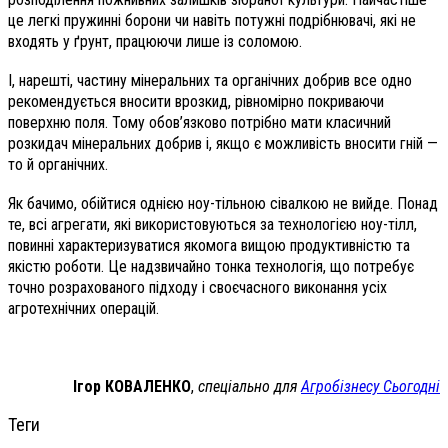
це легкі пружинні борони чи навіть потужні подрібнювачі, які не
входять у ґрунт, працюючи лише із соломою.
І, нарешті, частину мінеральних та органічних добрив все одно
рекомендується вносити врозкид, рівномірно покриваючи
поверхню поля. Тому обов’язково потрібно мати класичний
розкидач мінеральних добрив і, якщо є можливість вносити гній —
то й органічних.
Як бачимо, обійтися однією ноу-тільною сівалкою не вийде. Понад
те, всі агрегати, які використовуються за технологією ноу-тілл,
повинні характеризуватися якомога вищою продуктивністю та
якістю роботи. Це надзвичайно тонка технологія, що потребує
точно розрахованого підходу і своєчасного виконання усіх
агротехнічних операцій.
Ігор КОВАЛЕНКО
,
спеціально для
Агробізнесу Сьогодні
Теги