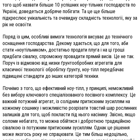
того щоб назвати більше 10 успішних ноу-тільних господарств по
Україні, доведеться добряче побігати. Та це ще більше
підкреслює унікальність та очевидну складність технології, яку за
рік не освоїти.
Поряд із цим, особливі вимоги технологія висуває до технічного
оснащення господарства. Декому здається, що для того, аби
стати «ноутільником», достатньо продати плуга і на ці гроші
придбати сівалку, спроможну провадити прямий висів. Це не так.
Поруч із відмовою від низки ґрунтообробних агрегатів для
класичної технології обробітку ґрунту, ноу-тілл передбачає
підвищені стандарти до інших категорій техніки.
Почнімо з того, що ефективний ноу-тілл, у принципі, неможливий
без вибору ключового спеціалізованого посівного комплексу. Це
важкий потужний агрегат, із солідним притискним зусиллям на
кожному сошнику і можливістю розрізати товстий шар рослинних
залишків для того, щоб покласти під нього насінину. Звісно, якщо
соломи небагато, то можна обійтися і добротною традиційною
сівалкою із потужним притискним зусиллям. Однак це рішення
може якогось року не спрацювати. Це тим більш недоцільно,