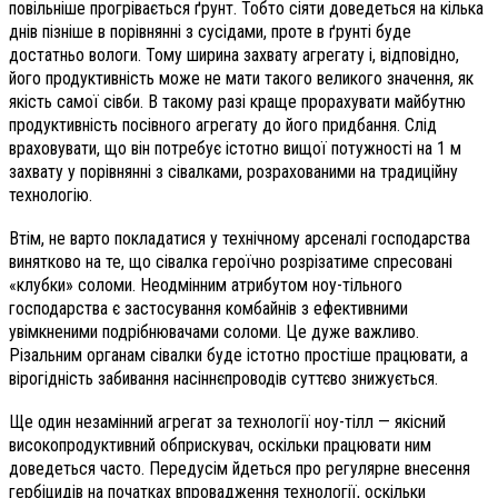
повільніше прогрівається ґрунт. Тобто сіяти доведеться на кілька
днів пізніше в порівнянні з сусідами, проте в ґрунті буде
достатньо вологи. Тому ширина захвату агрегату і, відповідно,
його продуктивність може не мати такого великого значення, як
якість самої сівби. В такому разі краще прорахувати майбутню
продуктивність посівного агрегату до його придбання. Слід
враховувати, що він потребує істотно вищої потужності на 1 м
захвату у порівнянні з сівалками, розрахованими на традиційну
технологію.
Втім, не варто покладатися у технічному арсеналі господарства
винятково на те, що сівалка героїчно розрізатиме спресовані
«клубки» соломи. Неодмінним атрибутом ноу-тільного
господарства є застосування комбайнів з ефективними
увімкненими подрібнювачами соломи. Це дуже важливо.
Різальним органам сівалки буде істотно простіше працювати, а
вірогідність забивання насіннєпроводів суттєво знижується.
Ще один незамінний агрегат за технології ноу-тілл — якісний
високопродуктивний обприскувач, оскільки працювати ним
доведеться часто. Передусім йдеться про регулярне внесення
гербіцидів на початках впровадження технології, оскільки