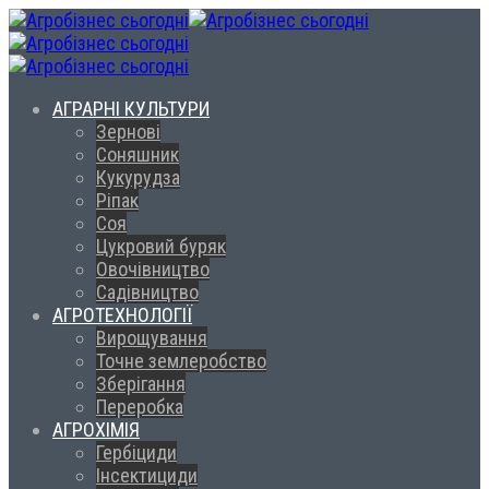
АГРАРНІ КУЛЬТУРИ
Зернові
Соняшник
Кукурудза
Ріпак
Соя
Цукровий буряк
Овочівництво
Садівництво
АГРОТЕХНОЛОГІЇ
Вирощування
Точне землеробство
Зберігання
Переробка
АГРОХІМІЯ
Гербіциди
Інсектициди