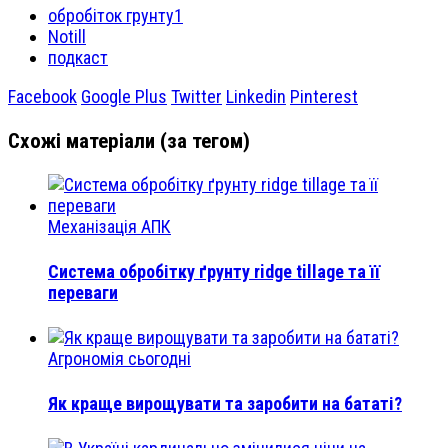
обробіток грунту1
Notill
подкаст
Facebook
Google Plus
Twitter
Linkedin
Pinterest
Схожі матеріали (за тегом)
Механізація АПК
Система обробітку ґрунту ridge tillage та її
переваги
Агрономія сьогодні
Як краще вирощувати та заробити на бататі?