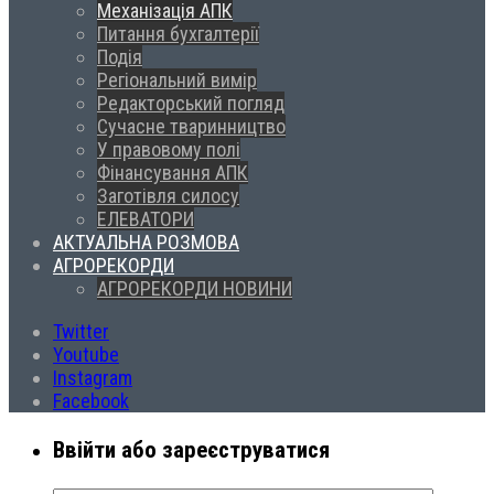
Механізація АПК
Питання бухгалтерії
Подія
Регіональний вимір
Редакторський погляд
Сучасне тваринництво
У правовому полі
Фінансування АПК
Заготівля силосу
ЕЛЕВАТОРИ
АКТУАЛЬНА РОЗМОВА
АГРОРЕКОРДИ
АГРОРЕКОРДИ НОВИНИ
Twitter
Youtube
Instagram
Facebook
Ввійти або зареєструватися