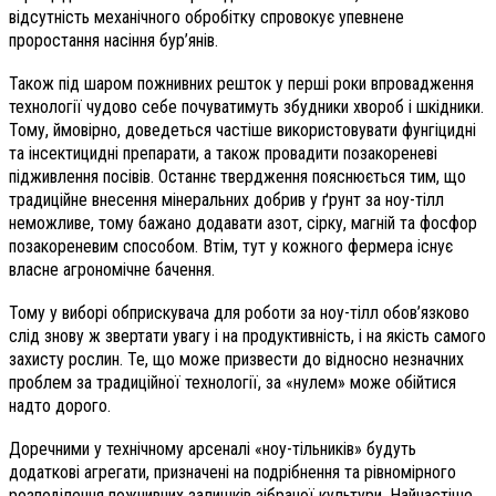
відсутність механічного обробітку спровокує упевнене
проростання насіння бур’янів.
Також під шаром пожнивних решток у перші роки впровадження
технології чудово себе почуватимуть збудники хвороб і шкідники.
Тому, ймовірно, доведеться частіше використовувати фунгіцидні
та інсектицидні препарати, а також провадити позакореневі
підживлення посівів. Останнє твердження пояснюється тим, що
традиційне внесення мінеральних добрив у ґрунт за ноу-тілл
неможливе, тому бажано додавати азот, сірку, магній та фосфор
позакореневим способом. Втім, тут у кожного фермера існує
власне агрономічне бачення.
Тому у виборі обприскувача для роботи за ноу-тілл обов’язково
слід знову ж звертати увагу і на продуктивність, і на якість самого
захисту рослин. Те, що може призвести до відносно незначних
проблем за традиційної технології, за «нулем» може обійтися
надто дорого.
Доречними у технічному арсеналі «ноу-тільників» будуть
додаткові агрегати, призначені на подрібнення та рівномірного
розподілення пожнивних залишків зібраної культури. Найчастіше