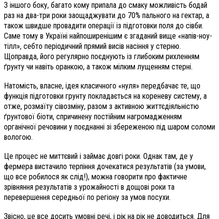
З іншого боку, багато кому припала до смаку можливість бодай
раз на два-три роки заощаджувати до 70% пального на гектар, а
також швидше провадити операції із підготовки поля до сівби.
Саме тому в Україні найпоширенішим є згаданий вище «напів-ноу-
тілл», себто періодичний прямий висів насіння у стерню.
Щоправда, його регулярно поєднують із глибоким рихленням
ґрунту чи навіть оранкою, а також мілким лущенням стерні.
Натомість, власне, ідея класичного «нуля» передбачає те, що
функція підготовки грунту покладається на кореневу систему, а
отже, розмаїту сівозміну, разом з активною життєдіяльністю
ґрунтової біоти, спричинену постійним нагромадженням
органічної речовини у поєднанні зі збереженою під шаром соломи
вологою.
Це процес не миттєвий і займає довгі роки. Однак там, де у
фермера вистачило терпіння дочекатися результатів (за умови,
що все робилося як слід!), можна говорити про фактичне
зрівняння результатів з урожайності в дощові роки та
перевершення середньої по регіону за умов посухи.
Звісно, це все досить умовні речі, і рік на рік не доводиться. Для