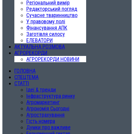
Регіональний вимір
Редакторський погляд
Сучасне тваринництво
У правовому полі
Фінансування АПК
Заготівля силосу
ЕЛЕВАТОРИ
АКТУАЛЬНА РОЗМОВА
АГРОРЕКОРДИ
АГРОРЕКОРДИ НОВИНИ
ГОЛОВНА
СПЕЦТЕМА
СТАТТІ
Ідеї & тренди
Інфраструктура ринку
Агромаркетинг
Агрономія Сьогодні
Агрострахування
Гість номера
Думки про важливе
Економічний гектар