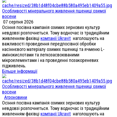
Особливості мінерального живлення пшениці озимої
восени
07 серпня 2026
Осіння посівна кампанія озимих зернових культур
невдовзі розпочнеться. Тому водночас із традиційним
живленням фахівці
компанії Ukravit
наголошують на
важливості проведення передпосівної обробки
насіннєвого матеріалу озимих пшениці та ячменю L-
амінокислотами та легкозасвоюваними
мікроелементами і на проведенні позакореневих
підживлень.
Більше інформації
Особливості мінерального живлення пшениці озимої
восени
Агроновини
Осіння посівна кампанія озимих зернових культур
невдовзі розпочнеться. Тому водночас із традиційним
живленням фахівці
компанії Ukravit
наголошують на