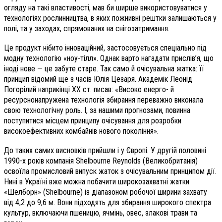
огляду на такі властивості, мав би ширше використовуватися у
технологіях рослинництва, в яких пожнивні рештки залишаються у
полі, та у заходах, спрямованих на снігозатримання.
Це продукт нібито інноваційний, застосовується спеціально під
модну технологію «ноу-тілл». Однак варто нагадати прислів’я, що
іноді нове — це забуте старе. Так само й очісувальна жатка: її
принцип відомий ще з часів Юлія Цезаря. Академік Леонід
Погорілий наприкінці ХХ ст. писав: «Високо енерго- й
ресурснонапружена технологія збирання переважно виконала
свою технологічну роль. І, за нашими прогнозами, повинна
поступитися місцем принципу очісування для розробки
високоефективних комбайнів нового покоління».
До таких самих висновків прийшли і у Європі. У другій половині
1990-х років компанія Shelbourne Reynolds (Великобританія)
освоїла промисловий випуск жаток з очісувальним принципом дії.
Нині в Україні вже можна побачити широкозахватні жатки
«Шелборн» (Shelbourne) із діапазоном робочої ширини захвату
від 4,2 до 9,6 м. Вони підходять для збирання широкого спектра
культур, включаючи пшеницю, ячмінь, овес, злакові трави та