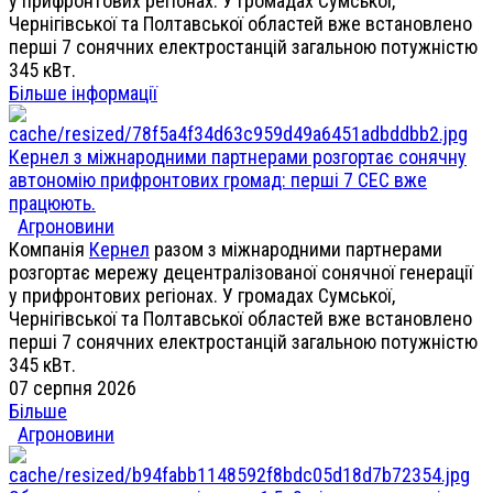
у прифронтових регіонах. У громадах Сумської,
Чернігівської та Полтавської областей вже встановлено
перші 7 сонячних електростанцій загальною потужністю
345 кВт.
Більше інформації
Кернел з міжнародними партнерами розгортає сонячну
автономію прифронтових громад: перші 7 СЕС вже
працюють.
Агроновини
Компанія
Кернел
разом з міжнародними партнерами
розгортає мережу децентралізованої сонячної генерації
у прифронтових регіонах. У громадах Сумської,
Чернігівської та Полтавської областей вже встановлено
перші 7 сонячних електростанцій загальною потужністю
345 кВт.
07 серпня 2026
Більше
Агроновини