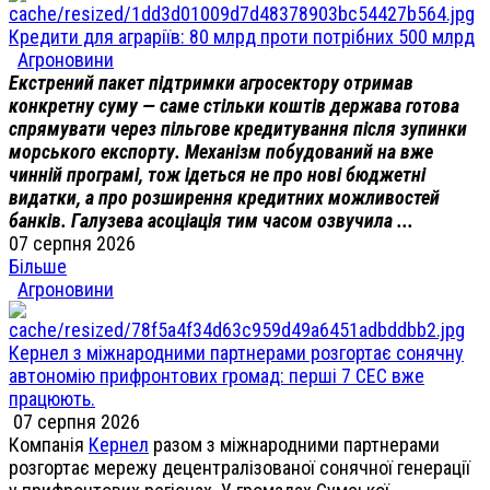
Кредити для аграріїв: 80 млрд проти потрібних 500 млрд
Агроновини
Екстрений пакет підтримки агросектору отримав
конкретну суму — саме стільки коштів держава готова
спрямувати через пільгове кредитування після зупинки
морського експорту. Механізм побудований на вже
чинній програмі, тож ідеться не про нові бюджетні
видатки, а про розширення кредитних можливостей
банків. Галузева асоціація тим часом озвучила ...
07 серпня 2026
Більше
Агроновини
Кернел з міжнародними партнерами розгортає сонячну
автономію прифронтових громад: перші 7 СЕС вже
працюють.
07 серпня 2026
Компанія
Кернел
разом з міжнародними партнерами
розгортає мережу децентралізованої сонячної генерації