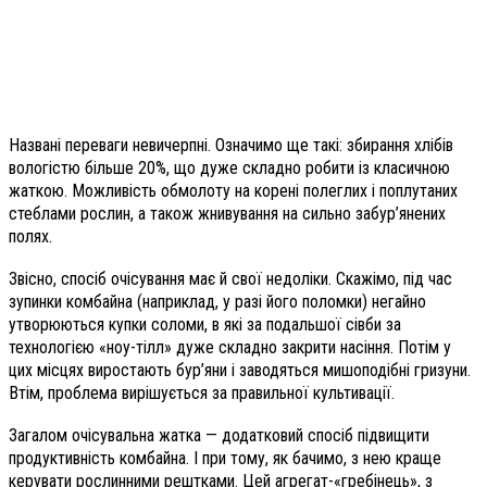
Названі переваги невичерпні. Означимо ще такі: збирання хлібів
вологістю більше 20%, що дуже складно робити із класичною
жаткою. Можливість обмолоту на корені полеглих і поплутаних
стеблами рослин, а також жнивування на сильно забур’янених
полях.
Звісно, спосіб очісування має й свої недоліки. Скажімо, під час
зупинки комбайна (наприклад, у разі його поломки) негайно
утворюються купки соломи, в які за подальшої сівби за
технологією «ноу-тілл» дуже складно закрити насіння. Потім у
цих місцях виростають бур’яни і заводяться мишоподібні гризуни.
Втім, проблема вирішується за правильної культивації.
Загалом очісувальна жатка — додатковий спосіб підвищити
продуктивність комбайна. І при тому, як бачимо, з нею краще
керувати рослинними рештками. Цей агрегат-«гребінець», з