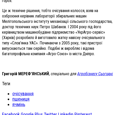
горох.
Це ж технічне рішення, тобто очісування колосся, взяв на
озброєння керівник лабораторії збиральних машин
Мелітопольського інституту механізації сільського господарства,
доктор технічних наук Петро Шабанов. І 2004 року під його
керівництвом машинобудівне підприємство «УкрАгро-сервіс»
(Харків) розробило й виготовило жатку навісну очісувального
типу «Слов’янка УАС». Починаючи з 2005 року, такі пристрої
випускаються там серійно. Подібні ж виробляє і відома
багатопрофільна компанія «Агро-Союз» із міста Дніпро.
Григорій МЕРЕФ’ЯНСЬКИЙ
,
спеціально для
Агробізнесу Сьогодні
Теги
очісування
пшениця
ячмінь
Facebook
Google Plus
Twitter
Linkedin
Pinterest