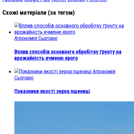
Схожі матеріали (за тегом)
Агрономія Сьогодні
Вплив способів основного обробітку ґрунту на
врожайність ячменю ярого
Агрономія
Сьогодні
Показники якості зерна пшениці