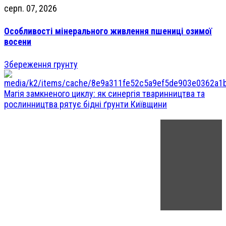
серп. 07, 2026
Особливості мінерального живлення пшениці озимої
восени
Збереження грунту
Магія замкненого циклу: як синергія тваринництва та
рослинництва рятує бідні ґрунти Київщини