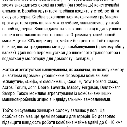
якому знаходяться схожі на граблі (чи гребінець) конструкційні
елементи. Барабан крутиться, гребінки входять у стеблостій та
очісують зерна. Стебла захоплюються механічними гребінками і
протягуються крізь щілини між їх зубами, звільняючись у такий
спосіб від зерна. Воно видаляється із колоса і надходить у шнек
лише з невеликою кількістю полови. Отримана у такий спосіб
маса — це на 80% щире зерно, майже без решток. Тобто вдвічі
більше, ніж за традиційних методів комбайнування (прямому або у
валках). Далі воно переміщує­ться до шнекового транспортера і
подається у молотарку для домолоту і сепарації.
Жатка агрегатується навішуванням, як зазвичай, на похилу камеру
з багатьма відомими українським фермерам комбайнами:
«Славутич», «Скіф», «Гомсільмаш», Case IH, New Holland, Claas,
Acros, Torum, John Deere, Laverda, Massey Ferguson, Deutz-Fahr,
Sampo. Також можливе агрегатування із комбайнами інших
машиновиробників згідно з індивідуальними замовленнями.
Тобто очісувальна жниварка солому залишає у полі. Ця
особливість має ще деякі переваги для аграрія. Бо дозволяє
підвищити швидкість роботи комбайна майже вдвічі до 6–10 км/