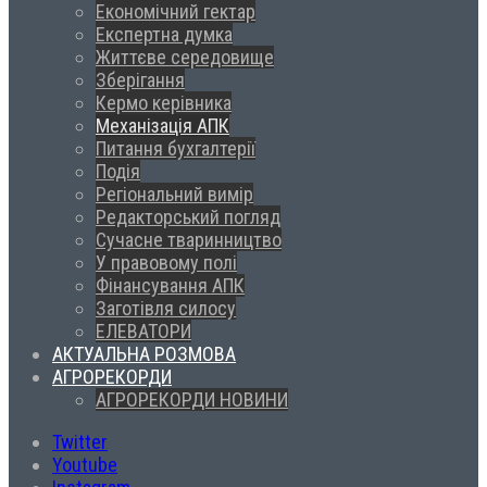
Економічний гектар
Експертна думка
Життєве середовище
Зберігання
Кермо керівника
Механізація АПК
Питання бухгалтерії
Подія
Регіональний вимір
Редакторський погляд
Сучасне тваринництво
У правовому полі
Фінансування АПК
Заготівля силосу
ЕЛЕВАТОРИ
АКТУАЛЬНА РОЗМОВА
АГРОРЕКОРДИ
АГРОРЕКОРДИ НОВИНИ
Twitter
Youtube