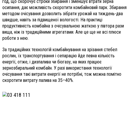
год, що скорочує строки збирання і зменшує втрати зерна
осипання, дає можливість скоротити комбайновий парк. Збирання
методом очісування дозволить зібрати урожай на тиждень-два
швидше, навіть за підвищеної вологості. На практиці
продуктивність комбайна з очісувальною жаткою у півтора рази
вища, ніж із традиційними агрегатами. Але це ще не всі плюси
роботи з нею.
За традиційних технологій комбайнування на зрізання стебел
рослин, їх транспортування і сепарацію йде певна кількість
енергії, отже, і дизпалива чи біо­газу, на яких працює
зернозбиральний комбайн. У разі використання технології
очісування такі витрати енергії не потрібні, тож можна помітно
скоротити витрату палива на 35–40%.