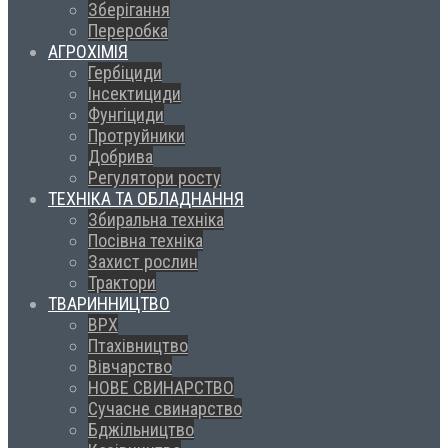
Зберігання
Переробка
АГРОХІМІЯ
Гербіциди
Інсектициди
Фунгіциди
Протруйники
Добрива
Регулятори росту
ТЕХНІКА ТА ОБЛАДНАННЯ
Збиральна техніка
Посівна техніка
Захист рослин
Трактори
ТВАРИННИЦТВО
ВРХ
Птахівництво
Вівчарство
НОВЕ СВИНАРСТВО
Сучасне свинарство
Бджільництво