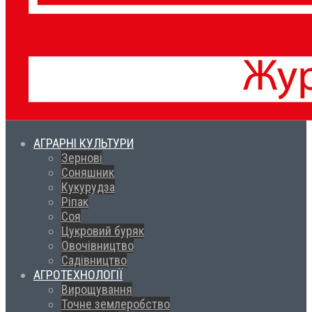
АГРАРНІ КУЛЬТУРИ
Зернові
Соняшник
Кукурудза
Ріпак
Соя
Цукровий буряк
Овочівництво
Садівництво
АГРОТЕХНОЛОГІЇ
Вирощування
Точне землеробство