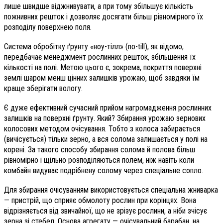
лише швидше віджнивувати, а при тому збільшує кількість
пожнивних решток і дозволяє досягати більш рівномірного їх
розподілу поверхнею поля.
Система обробітку ґрунту «ноу-тілл» (no-till), як відомо,
передбачає менеджмент рослинних решток, збільшення їх
кількості на полі. Метою цього є, зокрема, покриття поверхні
землі шаром менш цінних залишків урожаю, щоб завдяки їм
краще зберігати вологу.
Є дуже ефективний сучасний прийом нагромадження рослинних
залишків на поверхні ґрунту. Який? Збирання урожаю зернових
колосових методом очісування. Тобто з колоса забирається
(вичісується) тільки зерно, а вся солома залишає­ться у полі на
корені. За такого способу збирання солома й полова більш
рівномірно і щільно розподіляються полем, ніж навіть коли
комбайн видуває подрібнену солому через спеціальне сопло.
Для збирання очісуванням використовується спеціальна жниварка
— пристрій, що сприяє обмолоту рослин при корінцях. Вона
відрізняється від звичайної, що не зрізує рослини, а ніби зчісує
зерна зі стебел. Основа агрегату — очісувальний барабан, на