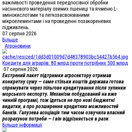
важливості проведення передпосівної обробки
насіннєвого матеріалу озимих пшениці та ячменю L-
амінокислотами та легкозасвоюваними
мікроелементами і на проведенні позакореневих
підживлень.
07 серпня 2026
Більше
Агроновини
Кредити для аграріїв: 80 млрд проти потрібних 500 млрд
07 серпня 2026
Екстрений пакет підтримки агросектору отримав
конкретну суму — саме стільки коштів держава готова
спрямувати через пільгове кредитування після зупинки
морського експорту. Механізм побудований на вже
чинній програмі, тож ідеться не про нові бюджетні
видатки, а про розширення кредитних можливостей
банків. Галузева асоціація тим часом озвучила власний
розрахунок потреби — і він відрізняється в рази
.
Більше інформації