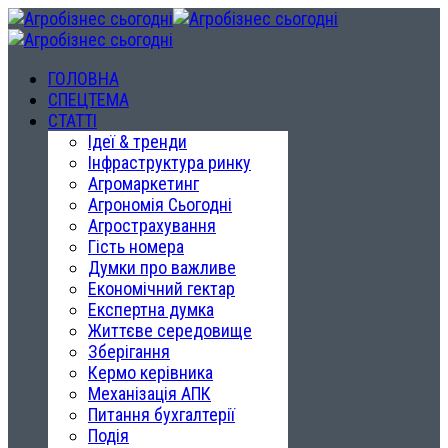
ГОЛОВНА
СПЕЦТЕМА
СТАТТІ
Ідеї & тренди
Інфраструктура ринку
Агромаркетинг
Агрономія Сьогодні
Агрострахування
Гість номера
Думки про важливе
Економічний гектар
Експертна думка
Життєве середовище
Зберігання
Кермо керівника
Механізація АПК
Питання бухгалтерії
Подія