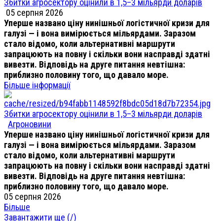
Збитки агросектору оцінили в 1,5–3 мільярди доларів
05 серпня 2026
Уперше названо ціну нинішньої логістичної кризи для
галузі — і вона вимірюється мільярдами. Заразом
стало відомо, коли альтернативні маршрути
запрацюють на повну і скільки вони насправді здатні
вивезти. Відповідь на друге питання невтішна:
приблизно половину того, що давало море.
Більше інформації
Збитки агросектору оцінили в 1,5–3 мільярди доларів
Агроновини
Уперше названо ціну нинішньої логістичної кризи для
галузі — і вона вимірюється мільярдами. Заразом
стало відомо, коли альтернативні маршрути
запрацюють на повну і скільки вони насправді здатні
вивезти. Відповідь на друге питання невтішна:
приблизно половину того, що давало море.
05 серпня 2026
Більше
Завантажити ще (
/
)