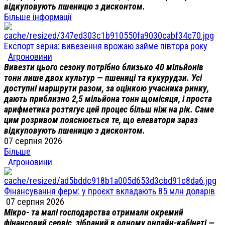
відкуповують пшеницю з дисконтом.
Більше інформації
Експорт зерна: вивезення врожаю займе півтора року
Агроновини
Вивезти цього сезону потрібно близько 40 мільйонів
тонн лише двох культур — пшениці та кукурудзи. Усі
доступні маршрути разом, за оцінкою учасника ринку,
дають приблизно 2,5 мільйона тонн щомісяця, і проста
арифметика розтягує цей процес більш ніж на рік. Саме
цим розривом пояснюється те, що елеватори зараз
відкуповують пшеницю з дисконтом.
07 серпня 2026
Більше
Агроновини
Фінансування ферм: у проєкт вкладають 85 млн доларів
07 серпня 2026
Мікро- та малі господарства отримали окремий
фінансовий сервіс, зібраний в одному онлайн-кабінеті —