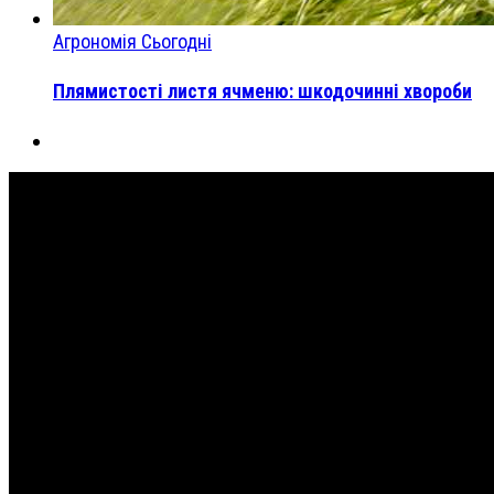
Агрономія Сьогодні
Плямистості листя ячменю: шкодочинні хвороби