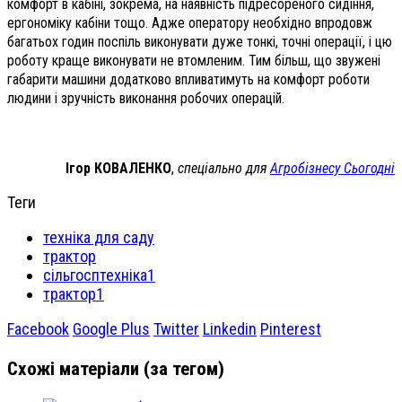
комфорт в кабіні, зокрема, на наявність підресореного сидіння,
ергономіку кабіни тощо. Адже оператору необхідно впродовж
багатьох годин поспіль виконувати дуже тонкі, точні операції, і цю
роботу краще виконувати не втомленим. Тим більш, що звужені
габарити машини додатково впливатимуть на комфорт роботи
людини і зручність виконання робочих операцій.
Ігор КОВАЛЕНКО
,
спеціально для
Агробізнесу Сьогодні
Теги
техніка для саду
трактор
сільгосптехніка1
трактор1
Facebook
Google Plus
Twitter
Linkedin
Pinterest
Схожі матеріали (за тегом)