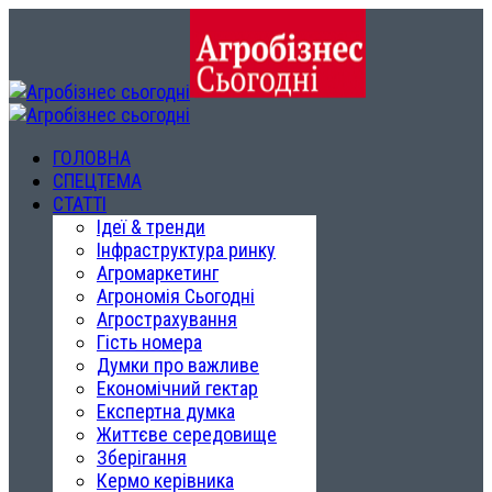
ГОЛОВНА
СПЕЦТЕМА
СТАТТІ
Ідеї & тренди
Інфраструктура ринку
Агромаркетинг
Агрономія Сьогодні
Агрострахування
Гість номера
Думки про важливе
Економічний гектар
Експертна думка
Життєве середовище
Зберігання
Кермо керівника