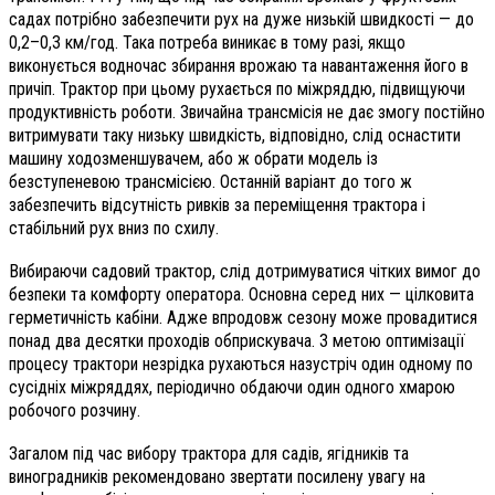
садах потрібно забезпечити рух на дуже низькій швидкості — до
0,2–0,3 км/год. Така потреба виникає в тому разі, якщо
виконується водночас збирання врожаю та навантаження його в
причіп. Трактор при цьому рухається по міжряддю, підвищуючи
продуктивність роботи. Звичайна трансмісія не дає змогу постійно
витримувати таку низьку швидкість, відповідно, слід оснастити
машину ходозменшувачем, або ж обрати модель із
безступеневою трансмісією. Останній варіант до того ж
забезпечить відсутність ривків за переміщення трактора і
стабільний рух вниз по схилу.
Вибираючи садовий трактор, слід дотримуватися чітких вимог до
безпеки та комфорту оператора. Основна серед них — цілковита
герметичність кабіни. Адже впродовж сезону може провадитися
понад два десятки проходів обприскувача. З метою оптимізації
процесу трактори незрідка рухаються назустріч один одному по
сусідніх міжряддях, періодично обдаючи один одного хмарою
робочого розчину.
Загалом під час вибору трактора для садів, ягідників та
виноградників рекомендовано звертати посилену увагу на