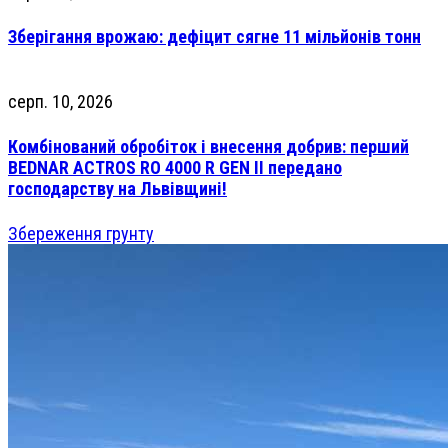
Зберігання врожаю: дефіцит сягне 11 мільйонів тонн
серп. 10, 2026
Комбінований обробіток і внесення добрив: перший
BEDNAR ACTROS RO 4000 R GEN II передано
господарству на Львівщині!
Збереження грунту