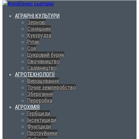
АГРАРНІ КУЛЬТУРИ
Зернові
Соняшник
Кукурудза
Ріпак
Соя
Цукровий буряк
Овочівництво
Садівництво
АГРОТЕХНОЛОГІЇ
Вирощування
Точне землеробство
Зберігання
Переробка
АГРОХІМІЯ
Гербіциди
Інсектициди
Фунгіциди
Протруйники