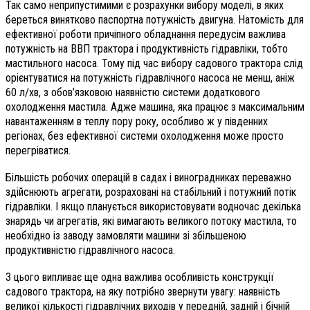
Так само неприпустимими є розрахунки вибору моделі, в яких
береться винятково паспортна потужність двигуна. Натомість для
ефективної роботи причіпного обладнання передусім важлива
потужність на ВВП трактора і продуктивність гідравліки, тобто
мастильного насоса. Тому під час вибору садового трактора слід
орієнтуватися на потужність гідравлічного насоса не менш, аніж
60 л/хв, з обов’язковою наявністю системи додаткового
охолодження мастила. Адже машина, яка працює з максимальним
навантаженням в теплу пору року, особливо ж у південних
регіонах, без ефективної системи охолодження може просто
перегріватися.
Більшість робочих операцій в садах і виноградниках переважно
здійснюють агрегати, розраховані на стабільний і потужний потік
гідравліки. І якщо планується використовувати водночас декілька
знарядь чи агрегатів, які вимагають великого потоку мастила, то
необхідно із заводу замовляти машини зі збільшеною
продуктивністю гідравлічного насоса.
З цього випливає ще одна важлива особливість конструкції
садового трактора, на яку потрібно звернути увагу: наявність
великої кількості гідравлічних виходів у передній, задній і бічній