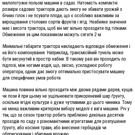
малопотужні польові машини в садах. Натомість компактні
розміри садових тракторів дають змогу не збивати урожай з
бічних гілок і не псувати плоди, що є особливо важливим за
вирощування столових сортів фруктів і ягід. Неабияке значення
має і висота трактора, щоб він міг вільно проходити під гілками.
Обмеження за цим показником можуть сягати 2 м.
Мінімальні габарити трактора накладають відповідні обмеження і
на його компонування. Наприклад, трансмісійний тунель може
бути висунутий в простір кабіни. В такому разі він проходить по
підлозі, між ногами водія, що, звісно, ускладнює роботу
оператора, однак дає змогу оптимально пристосувати машину
для специфічних умов роботи.
Машина повинна вільно проходити між двома рядами дерев, кущів
чи лози й при цьому не ущільнювати прикореневий шар ґрунту,
оскільки ягідні культури є дуже чутливими до цього чинника. Тому
не менш важливим критерієм вибору моделі є вага машини. Річ у
тім, що за сезон трактор робить приблизно декілька десятків
проходів по саду з різноманітними агрегатами для розпушення
ґрунту, або косіння трави, або внесення гербіцидів чи
обприскування і збирання врожаю.