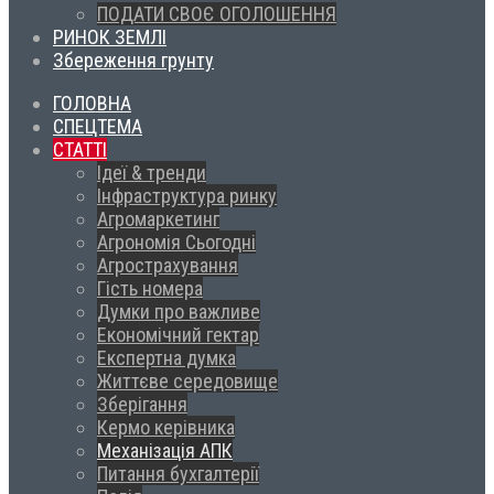
ПОДАТИ СВОЄ ОГОЛОШЕННЯ
РИНОК ЗЕМЛІ
Збереження грунту
ГОЛОВНА
СПЕЦТЕМА
СТАТТІ
Ідеї & тренди
Інфраструктура ринку
Агромаркетинг
Агрономія Сьогодні
Агрострахування
Гість номера
Думки про важливе
Економічний гектар
Експертна думка
Життєве середовище
Зберігання
Кермо керівника
Механізація АПК
Питання бухгалтерії