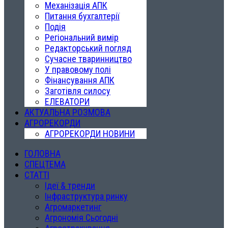
Механізація АПК
Питання бухгалтерії
Подія
Регіональний вимір
Редакторський погляд
Сучасне тваринництво
У правовому полі
Фінансування АПК
Заготівля силосу
ЕЛЕВАТОРИ
АКТУАЛЬНА РОЗМОВА
АГРОРЕКОРДИ
АГРОРЕКОРДИ НОВИНИ
ГОЛОВНА
СПЕЦТЕМА
СТАТТІ
Ідеї & тренди
Інфраструктура ринку
Агромаркетинг
Агрономія Сьогодні