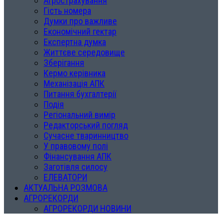
Агрострахування
Гість номера
Думки про важливе
Економічний гектар
Експертна думка
Життєве середовище
Зберігання
Кермо керівника
Механізація АПК
Питання бухгалтерії
Подія
Регіональний вимір
Редакторський погляд
Сучасне тваринництво
У правовому полі
Фінансування АПК
Заготівля силосу
ЕЛЕВАТОРИ
АКТУАЛЬНА РОЗМОВА
АГРОРЕКОРДИ
АГРОРЕКОРДИ НОВИНИ