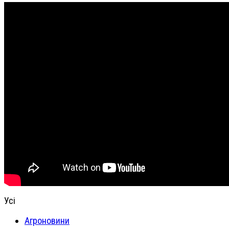
Усі
Агроновини