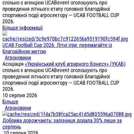
спільно з агенцією UCABevent оголошують про
проведення літнього етапу головної благодійної
спортивної події агросектору — UCAB FOOTBALL CUP
2026.
Більше інформації
UCAB Football Cup 2026. Літні ігри: перемагайте із
благодійною метою
Агроновини
Асоціація
«Український клуб аграрного бізнесу» (УКАБ)
спільно з агенцією UCABevent оголошують про
проведення літнього етапу головної благодійної
спортивної події агросектору — UCAB FOOTBALL CUP
2026.
10 серпня 2026
Більше
Агроновини
Добрива дорожчають: залізниця додала 30% лише за
серпень
10 серпня 2026