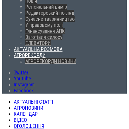
Подія
Регіональний вимір
Редакторський погляд
Сучасне тваринництво
У правовому полі
Фінансування АПК
Заготівля силосу
ЕЛЕВАТОРИ
АКТУАЛЬНА РОЗМОВА
АГРОРЕКОРДИ
АГРОРЕКОРДИ НОВИНИ
Twitter
Youtube
Instagram
Facebook
АКТУАЛЬНІ СТАТТІ
АГРОНОВИНИ
КАЛЕНДАР
ВІДЕО
ОГОЛОШЕННЯ