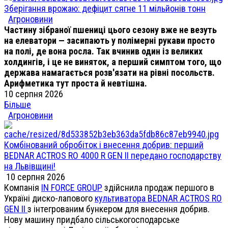
Зберігання врожаю: дефіцит сягне 11 мільйонів тонн
Агроновини
Частину зібраної пшениці цього сезону вже не везуть
на елеватори — засипають у полімерні рукави просто
на полі, де вона росла. Так вчинив один із великих
холдингів, і це не виняток, а перший симптом того, що
держава намагається розв'язати на рівні посольств.
Арифметика тут проста й невтішна.
10 серпня 2026
Більше
Агроновини
Комбінований обробіток і внесення добрив: перший
BEDNAR ACTROS RO 4000 R GEN II передано господарству
на Львівщині!
10 серпня 2026
Компанія
IN FORCE GROUP
здійснила продаж першого в
Україні диско-лапового
культиватора BEDNAR ACTROS RO
GEN II
з інтегрованим бункером для внесення добрив.
Нову машину придбало сільськогосподарське