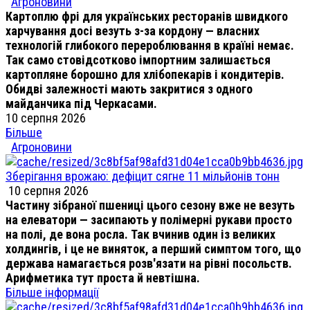
Агроновини
Картоплю фрі для українських ресторанів швидкого
харчування досі везуть з-за кордону — власних
технологій глибокого перероблювання в країні немає.
Так само стовідсотково імпортним залишається
картопляне борошно для хлібопекарів і кондитерів.
Обидві залежності мають закритися з одного
майданчика під Черкасами.
10 серпня 2026
Більше
Агроновини
Зберігання врожаю: дефіцит сягне 11 мільйонів тонн
10 серпня 2026
Частину зібраної пшениці цього сезону вже не везуть
на елеватори — засипають у полімерні рукави просто
на полі, де вона росла. Так вчинив один із великих
холдингів, і це не виняток, а перший симптом того, що
держава намагається розв'язати на рівні посольств.
Арифметика тут проста й невтішна.
Більше інформації