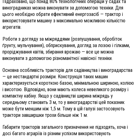
Підраховано, що понад 80% технологічних операцій у садах та
виноградниках можна виконувати за допомогою техніки. Для
цього необхідно обрати ефективний енергозасіб — трактор і
використовувати машину з максимально можливою кількістю
агрегатів.
Роботи з догляду за міжряддями (розпушування, обробіток
ґрунту, мульчування), обприскування, догляд за лозою і гілками,
проріджування квітів, збирання врожаю — все це можна
виконувати з допомогою різноманітної навісної техніки.
Основна особливість тракторів для садівництва і виноградарства
— це нестандартні розміри. Конструкція таких машин
характеризується короткою базою, мінімальною шириною, колією
і висотою. Відповідно, вони мають колеса невеликого розміру і
компактну кабіну. Якщо у садівництві ширина міжрядь у
середньому становить 3 м, то у виноградарстві цей показник
може бути меншим ніж 1,5 м. Тому в цій галузі застосовують
трактори завширшки трохи більше ніж 1 м.
Габарити тракторів загального призначення не підходять, хоча і
досі багато аграріїв із різним успіхом використовують