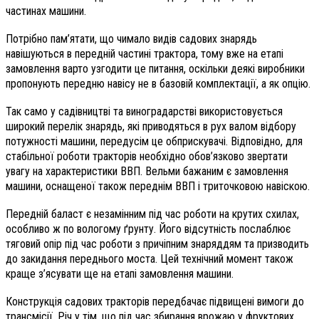
частинах машини.
Потрібно пам’ятати, що чимало видів садових знарядь
навішуються в передній частині трактора, тому вже на етапі
замовлення варто узгодити це питання, оскільки деякі виробники
пропонують передню навісу не в базовій комплектації, а як опцію.
Так само у садівництві та виноградарстві використовується
широкий перелік знарядь, які приводяться в рух валом відбору
потужності машини, передусім це обприскувачі. Відповідно, для
стабільної роботи тракторів необхідно обов’язково звертати
увагу на характеристики ВВП. Вельми бажаним є замовлення
машини, оснащеної також переднім ВВП і триточковою навіскою.
Передній баласт є незамінним під час роботи на крутих схилах,
особливо ж по вологому ґрунту. Його відсутність послаблює
тяговий опір під час роботи з причіпним знаряддям та призводить
до закидання переднього моста. Цей технічний момент також
краще з’ясувати ще на етапі замовлення машини.
Конструкція садових тракторів передбачає підвищені вимоги до
трансмісії. Річ у тім, що під час збирання врожаю у фруктових