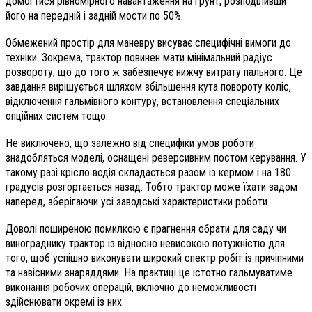
домогтися рівномірного навантаження на ґрунт, розподіливши
його на передній і задній мости по 50%.
Обмежений простір для маневру висуває специфічні вимоги до
техніки. Зокрема, трактор повинен мати мінімальний радіус
розвороту, що до того ж забезпечує нижчу витрату пального. Це
завдання вирішується шляхом збільшення кута повороту коліс,
відключення гальмівного контуру, встановлення спеціальних
опційних систем тощо.
Не виключено, що залежно від специфіки умов роботи
знадобляться моделі, оснащені реверсивним постом керування. У
такому разі крісло водія складається разом із кермом і на 180
градусів розгортається назад. Тобто трактор може їхати задом
наперед, зберігаючи усі заводські характеристики роботи.
Доволі поширеною помилкою є прагнення обрати для саду чи
винограднику трактор із відносно невисокою потужністю для
того, щоб успішно виконувати широкий спектр робіт із причіпними
та навісними знаряддями. На практиці це істотно гальмуватиме
виконання робочих операцій, включно до неможливості
здійснювати окремі із них.