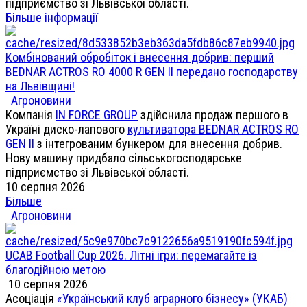
підприємство зі Львівської області.
Більше інформації
Комбінований обробіток і внесення добрив: перший
BEDNAR ACTROS RO 4000 R GEN II передано господарству
на Львівщині!
Агроновини
Компанія
IN FORCE GROUP
здійснила продаж першого в
Україні диско-лапового
культиватора BEDNAR ACTROS RO
GEN II
з інтегрованим бункером для внесення добрив.
Нову машину придбало сільськогосподарське
підприємство зі Львівської області.
10 серпня 2026
Більше
Агроновини
UCAB Football Cup 2026. Літні ігри: перемагайте із
благодійною метою
10 серпня 2026
Асоціація
«Український клуб аграрного бізнесу» (УКАБ)