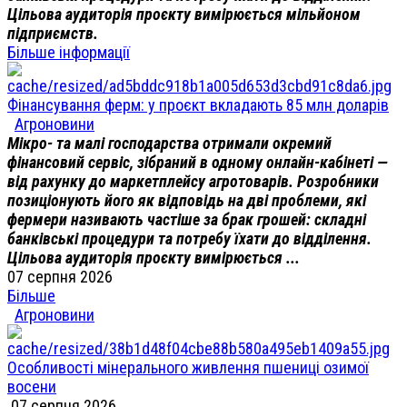
Цільова аудиторія проєкту вимірюється мільйоном
підприємств.
Більше інформації
Фінансування ферм: у проєкт вкладають 85 млн доларів
Агроновини
Мікро- та малі господарства отримали окремий
фінансовий сервіс, зібраний в одному онлайн-кабінеті —
від рахунку до маркетплейсу агротоварів. Розробники
позиціонують його як відповідь на дві проблеми, які
фермери називають частіше за брак грошей: складні
банківські процедури та потребу їхати до відділення.
Цільова аудиторія проєкту вимірюється ...
07 серпня 2026
Більше
Агроновини
Особливості мінерального живлення пшениці озимої
восени
07 серпня 2026