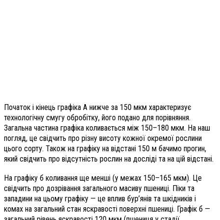
Початок і кінець графіка А нижче за 150 мкм характеризує
технологічну смугу обробітку, його подано для порівняння.
Загальна частина графіка коливається між 150–180 мкм. На наш
погляд, це свідчить про різну висоту кожної окремої рослини
цього сорту. Також на графіку на відстані 150 м бачимо прогин,
який свідчить про відсутність рослин на досліді та на цій відстані.
На графіку б коливання ще менші (у межах 150–165 мкм). Це
свідчить про дозрівання загального масиву пшениці. Піки та
западини на цьому графіку — це вплив бур’янів та шкідників і
комах на загальний стан яскравості поверхні пшениці. Графік б —
загальний рівень яскравості 120 мкм (пшениця у стадії