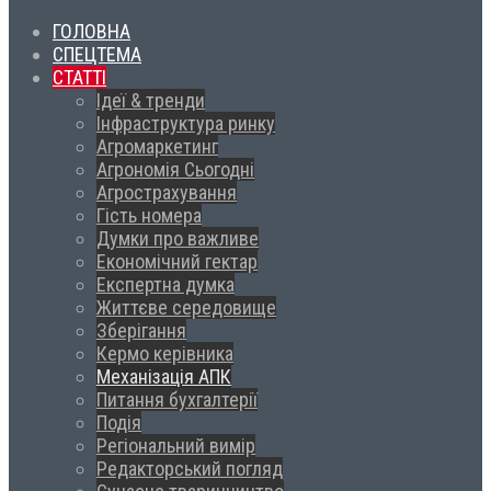
ГОЛОВНА
СПЕЦТЕМА
СТАТТІ
Ідеї & тренди
Інфраструктура ринку
Агромаркетинг
Агрономія Сьогодні
Агрострахування
Гість номера
Думки про важливе
Економічний гектар
Експертна думка
Життєве середовище
Зберігання
Кермо керівника
Механізація АПК
Питання бухгалтерії
Подія
Регіональний вимір
Редакторський погляд