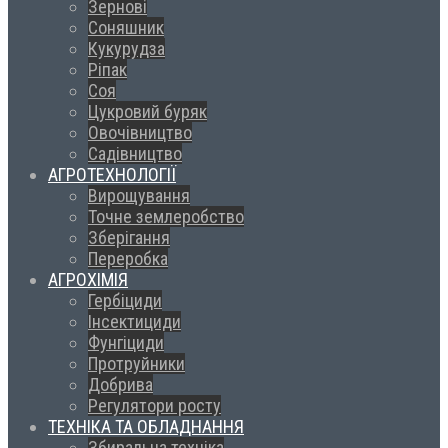
Зернові
Соняшник
Кукурудза
Ріпак
Соя
Цукровий буряк
Овочівництво
Садівництво
АГРОТЕХНОЛОГІЇ
Вирощування
Точне землеробство
Зберігання
Переробка
АГРОХІМІЯ
Гербіциди
Інсектициди
Фунгіциди
Протруйники
Добрива
Регулятори росту
ТЕХНІКА ТА ОБЛАДНАННЯ
Збиральна техніка