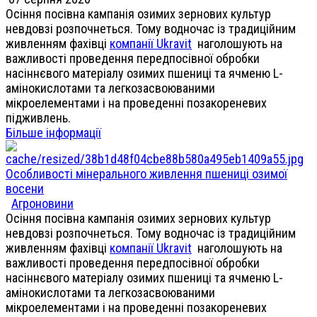
Осіння посівна кампанія озимих зернових культур
невдовзі розпочнеться. Тому водночас із традиційним
живленням фахівці
компанії Ukravit
наголошують на
важливості проведення передпосівної обробки
насіннєвого матеріалу озимих пшениці та ячменю L-
амінокислотами та легкозасвоюваними
мікроелементами і на проведенні позакореневих
підживлень.
Більше інформації
Особливості мінерального живлення пшениці озимої
восени
Агроновини
Осіння посівна кампанія озимих зернових культур
невдовзі розпочнеться. Тому водночас із традиційним
живленням фахівці
компанії Ukravit
наголошують на
важливості проведення передпосівної обробки
насіннєвого матеріалу озимих пшениці та ячменю L-
амінокислотами та легкозасвоюваними
мікроелементами і на проведенні позакореневих