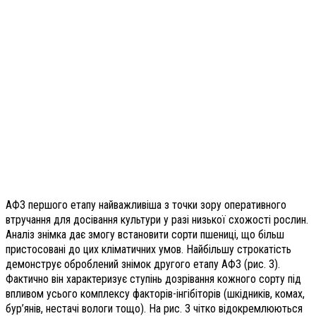
АФЗ першого етапу найважливіша з точки зору оперативного
втручання для досівання культури у разі низької схожості рослин.
Аналіз знімка дає змогу встановити сорти пшениці, що більш
пристосовані до цих кліматичних умов. Найбільшу строкатість
демонструє оброблений знімок другого етапу АФЗ (рис. 3).
Фактично він характеризує ступінь дозрівання кожного сорту під
впливом усього комплексу факторів-інгібіторів (шкідників, комах,
бур’янів, нестачі вологи тощо). На рис. 3 чітко відокремлюються