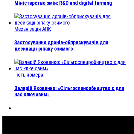
Міністерство змін: R&D and digital farming
Механізація АПК
Застосування дронів-обприскувачів для
десикації ріпаку озимого
Гість номера
Валерій Яковенко: «Сільгоспвиробництво є для
нас ключовим»