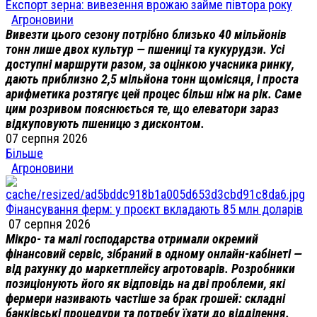
Експорт зерна: вивезення врожаю займе півтора року
Агроновини
Вивезти цього сезону потрібно близько 40 мільйонів
тонн лише двох культур — пшениці та кукурудзи. Усі
доступні маршрути разом, за оцінкою учасника ринку,
дають приблизно 2,5 мільйона тонн щомісяця, і проста
арифметика розтягує цей процес більш ніж на рік. Саме
цим розривом пояснюється те, що елеватори зараз
відкуповують пшеницю з дисконтом.
07 серпня 2026
Більше
Агроновини
Фінансування ферм: у проєкт вкладають 85 млн доларів
07 серпня 2026
Мікро- та малі господарства отримали окремий
фінансовий сервіс, зібраний в одному онлайн-кабінеті —
від рахунку до маркетплейсу агротоварів. Розробники
позиціонують його як відповідь на дві проблеми, які
фермери називають частіше за брак грошей: складні
банківські процедури та потребу їхати до відділення.