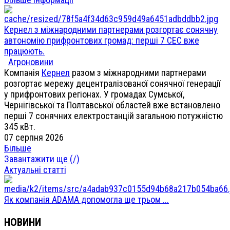
Кернел з міжнародними партнерами розгортає сонячну
автономію прифронтових громад: перші 7 СЕС вже
працюють.
Агроновини
Компанія
Кернел
разом з міжнародними партнерами
розгортає мережу децентралізованої сонячної генерації
у прифронтових регіонах. У громадах Сумської,
Чернігівської та Полтавської областей вже встановлено
перші 7 сонячних електростанцій загальною потужністю
345 кВт.
07 серпня 2026
Більше
Завантажити ще (
/
)
Актуальні статті
Як компанія ADAMA допомогла ще трьом ...
НОВИНИ