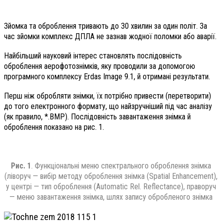
Зйомка та оброблення тривають до 30 хвилин за один політ. За
час зйомки комплекс ДПЛА не зазнав жодної поломки або аварії.
Найбільший науковий інтерес становлять послідовність
оброблення аерофотознімків, яку проводили за допомогою
програмного комплексу Erdas Image 9.1, й отримані результати.
Перш ніж обробляти знімки, їх потрібно привести (перетворити)
до того електронного формату, що найзручніший під час аналізу
(як правило, *.BMP). Послідовність завантаження знімка й
оброблення показано на рис. 1.
Рис. 1
. Функціональні меню спектрального оброблення знімка
(ліворуч — вибір методу оброблення знімка (Spatial Enhancement),
у центрі — тип оброблення (Automatic Rel. Reflectance), праворуч
— меню завантаження знімка, шлях запису обробленого знімка