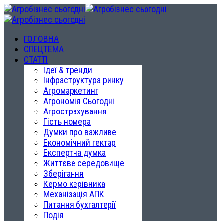
ГОЛОВНА
СПЕЦТЕМА
СТАТТІ
Ідеї & тренди
Інфраструктура ринку
Агромаркетинг
Агрономія Сьогодні
Агрострахування
Гість номера
Думки про важливе
Економічний гектар
Експертна думка
Життєве середовище
Зберігання
Кермо керівника
Механізація АПК
Питання бухгалтерії
Подія