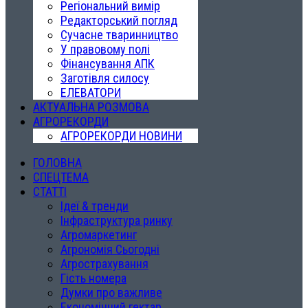
Регіональний вимір
Редакторський погляд
Сучасне тваринництво
У правовому полі
Фінансування АПК
Заготівля силосу
ЕЛЕВАТОРИ
АКТУАЛЬНА РОЗМОВА
АГРОРЕКОРДИ
АГРОРЕКОРДИ НОВИНИ
ГОЛОВНА
СПЕЦТЕМА
СТАТТІ
Ідеї & тренди
Інфраструктура ринку
Агромаркетинг
Агрономія Сьогодні
Агрострахування
Гість номера
Думки про важливе
Економічний гектар