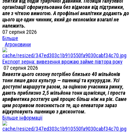
збитки від подій трирічної давнини. Позиція галузевої
організації сформульована без відмови від підтримки,
але з чіткою вимогою. А профільні аналітики додають до
цього ще один чинник, який до економіки взагалі не
належить.
07 серпня 2026
Більше
Агроновини
Експорт зерна: вивезення врожаю займе півтора року
07 серпня 2026
Вивезти цього сезону потрібно близько 40 мільйонів
тонн лише двох культур — пшениці та кукурудзи. Усі
доступні маршрути разом, за оцінкою учасника ринку,
дають приблизно 2,5 мільйона тонн щомісяця, і проста
арифметика розтягує цей процес більш ніж на рік. Саме
цим розривом пояснюється те, що елеватори зараз
відкуповують пшеницю з дисконтом.
Більше інформації