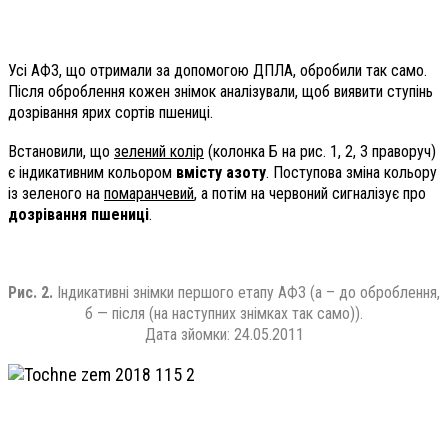
Усі АФЗ, що отримали за допомогою ДПЛА, обробили так само.
Після оброблення кожен знімок аналізували, щоб виявити ступінь
дозрівання ярих сортів пшениці.
Встановили, що
зелений колір
(колонка Б на рис. 1, 2, 3 праворуч)
є індикативним кольором
вмісту азоту
. Поступова зміна кольору
із зеленого на
помаранчевий
, а потім на червоний сигналізує про
дозрівання пшениці
.
Рис. 2.
Індикативні знімки першого етапу АФЗ (а – до оброблення,
б — після (на наступних знімках так само)).
Дата зйомки: 24.05.2011