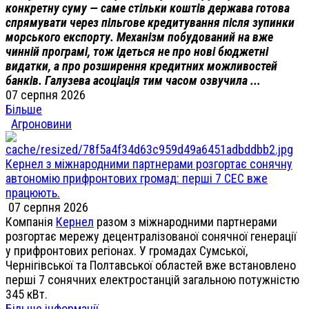
конкретну суму — саме стільки коштів держава готова
спрямувати через пільгове кредитування після зупинки
морського експорту. Механізм побудований на вже
чинній програмі, тож ідеться не про нові бюджетні
видатки, а про розширення кредитних можливостей
банків. Галузева асоціація тим часом озвучила ...
07 серпня 2026
Більше
Агроновини
Кернел з міжнародними партнерами розгортає сонячну
автономію прифронтових громад: перші 7 СЕС вже
працюють.
07 серпня 2026
Компанія
Кернел
разом з міжнародними партнерами
розгортає мережу децентралізованої сонячної генерації
у прифронтових регіонах. У громадах Сумської,
Чернігівської та Полтавської областей вже встановлено
перші 7 сонячних електростанцій загальною потужністю
345 кВт.
Більше інформації