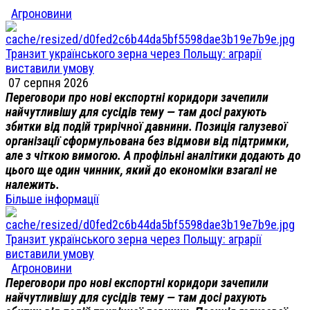
Агроновини
Транзит українського зерна через Польщу: аграрії
виставили умову
07 серпня 2026
Переговори про нові експортні коридори зачепили
найчутливішу для сусідів тему — там досі рахують
збитки від подій трирічної давнини. Позиція галузевої
організації сформульована без відмови від підтримки,
але з чіткою вимогою. А профільні аналітики додають до
цього ще один чинник, який до економіки взагалі не
належить.
Більше інформації
Транзит українського зерна через Польщу: аграрії
виставили умову
Агроновини
Переговори про нові експортні коридори зачепили
найчутливішу для сусідів тему — там досі рахують