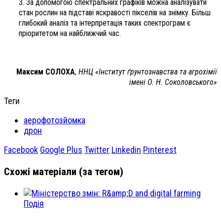
3. За допомогою спектральних графіків можна аналізувати
стан рослин на підставі яскравості пікселів на знімку. Більш
глибокий аналіз та інтерпретація таких спектрограм є
пріоритетом на найближчий час.
Максим СОЛОХА
,
ННЦ «Інститут ґрунтознавства та агрохімії
імені О. Н. Соколовського»
Теги
аерофотозйомка
дрон
Facebook
Google Plus
Twitter
Linkedin
Pinterest
Схожі матеріали (за тегом)
Подія