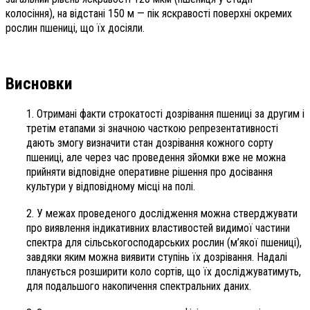
колосіння), на відстані 150 м — пік яскравості поверхні окремих
рослин пшениці, що їх досіяли.
Висновки
1. Отримані факти строкатості дозрівання пшениці за другим і
третім етапами зі значною часткою репрезентативності
дають змогу визначити стан дозрівання кожного сорту
пшениці, але через час проведення зйомки вже не можна
прийняти відповідне оперативне рішення про досівання
культури у відповідному місці на полі.
2. У межах проведеного дослідження можна стверджувати
про виявлення індикативних властивостей видимої частини
спектра для сільськогосподарських рослин (м’якої пшениці),
завдяки яким можна виявити ступінь їх дозрівання. Надалі
планується розширити коло сортів, що їх досліджуватимуть,
для подальшого накопичення спектральних даних.