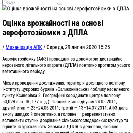
Оцінка врожайності на основі
аерофотозйомки з ДПЛА
/
Механізація АПК
/
Середа, 29 липня 2020 15:25
Аерофотозйомку (АФЗ) проводили за допомогою дистанційно-
керованого літального апарата (ДПЛА) поетапно протягом усього
вегетаційного періоду.
Місце проведення дослідження: територія дослідного полігону
Інституту цукрових буряків «Саливонківське» поблизу населеного
пункту Ксаверівка 2. Географічні координати центра полігону:
50,028 п ш., 30,177 с. д.). Перший етап відбувся 24.05.2011;
другий етап — 23–24.06.2011; третій — 13–14.07.2011. АФЗ дала
змогу швидко й оперативно, а головне — репрезентативно
встановити ступінь дозрівання сільськогосподарських культур та
оцінити їх урожайність. Зйомка з ДПЛА є дешевою, якісною і
швидкою альтернативою космічній зйомці на території будь-якого