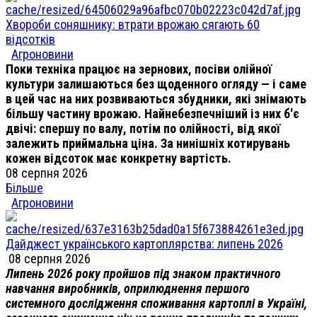
Хвороби соняшнику: втрати врожаю сягають 60
відсотків
Агроновини
Поки техніка працює на зернових, посіви олійної
культури залишаються без щоденного огляду — і саме
в цей час на них розвиваються збудники, які знімають
більшу частину врожаю. Найнебезпечніший із них б'є
двічі: спершу по валу, потім по олійності, від якої
залежить приймальна ціна. За нинішніх котирувань
кожен відсоток має конкретну вартість.
08 серпня 2026
Більше
Агроновини
Дайджест українського картоплярства: липень 2026
08 серпня 2026
Липень 2026 року пройшов під знаком практичного
навчання виробників, оприлюднення першого
системного дослідження споживання картоплі в Україні,