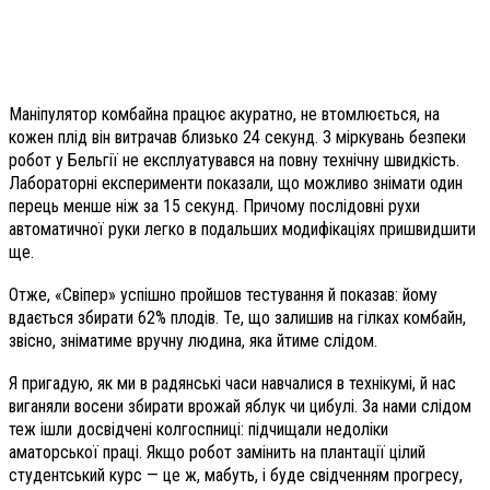
Маніпулятор комбайна працює акуратно, не втомлюється, на
кожен плід він витрачав близько 24 секунд. З міркувань безпеки
робот у Бельгії не експлуатувався на повну технічну швидкість.
Лабораторні експерименти показали, що можливо знімати один
перець менше ніж за 15 секунд. Причому послідовні рухи
автоматичної руки легко в подальших модифікаціях пришвидшити
ще.
Отже, «Свіпер» успішно пройшов тестування й показав: йому
вдається збирати 62% плодів. Те, що залишив на гілках комбайн,
звісно, зніматиме вручну людина, яка йтиме слідом.
Я пригадую, як ми в радянські часи навчалися в технікумі, й нас
виганяли восени збирати врожай яблук чи цибулі. За нами слідом
теж ішли досвідчені колгоспниці: підчищали недоліки
аматорської праці. Якщо робот замінить на плантації цілий
студентський курс — це ж, мабуть, і буде свідченням прогресу,