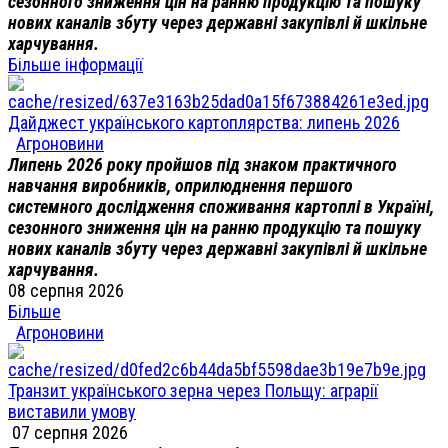
сезонного зниження цін на ранню продукцію та пошуку
нових каналів збуту через державні закупівлі й шкільне
харчування.
Більше інформації
Дайджест українського картоплярства: липень 2026
Агроновини
Липень 2026 року пройшов під знаком практичного
навчання виробників, оприлюднення першого
системного дослідження споживання картоплі в Україні,
сезонного зниження цін на ранню продукцію та пошуку
нових каналів збуту через державні закупівлі й шкільне
харчування.
08 серпня 2026
Більше
Агроновини
Транзит українського зерна через Польщу: аграрії
виставили умову
07 серпня 2026