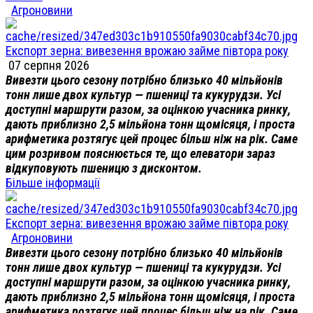
Агроновини
Експорт зерна: вивезення врожаю займе півтора року
07 серпня 2026
Вивезти цього сезону потрібно близько 40 мільйонів
тонн лише двох культур — пшениці та кукурудзи. Усі
доступні маршрути разом, за оцінкою учасника ринку,
дають приблизно 2,5 мільйона тонн щомісяця, і проста
арифметика розтягує цей процес більш ніж на рік. Саме
цим розривом пояснюється те, що елеватори зараз
відкуповують пшеницю з дисконтом.
Більше інформації
Експорт зерна: вивезення врожаю займе півтора року
Агроновини
Вивезти цього сезону потрібно близько 40 мільйонів
тонн лише двох культур — пшениці та кукурудзи. Усі
доступні маршрути разом, за оцінкою учасника ринку,
дають приблизно 2,5 мільйона тонн щомісяця, і проста
арифметика розтягує цей процес більш ніж на рік. Саме