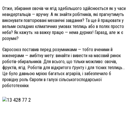
Отже, збирання овочів чи ягід здебільшого здійснюється як у часи
неандертальців — вручну. А як знайти робітників, які прагнутимуть
виконувати повторювані механічні завдання? Та ще й працювати у
вельми складних кліматичних умовах теплиць або в полях просто
неба? Як кажуть: на важку працю — нема дурних! Гаразд, але ж є
розумні?
Євросоюз поставив перед розумниками — тобто вченими й
інженерами — амбітну мету: винайти і вивести на масовий ринок
роботів-збиральників. Для всього, що тільки можливо: овочів,
фруктів, ягід. Роботів для відкритого ґрунту і для тісних теплиць…
Це було давньою мрією багатьох аграріїв, і забезпечило б
провідну роль Європи в галузі сільськогосподарської
робототехніки.