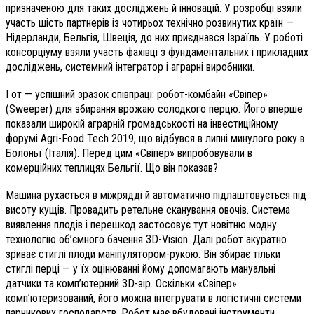
призначеною для таких досліджень й інновацій. У розробці взяли
участь шість партнерів із чотирьох технічно розвинутих країн —
Нідерланди, Бельгія, Швеція, до них приєднався Ізраїль. У роботі
консорціуму взяли участь фахівці з фундаментальних і прикладних
досліджень, системний інтегратор і аграрні виробники.
І от — успішний зразок співпраці: робот-комбайн «Свіпер»
(Sweeper) для збирання врожаю солодкого перцю. Його вперше
показали широкій аграрній громадськості на інвестиційному
форумі Agri-Food Tech 2019, що відбувся в липні минулого року в
Болоньї (Італія). Перед цим «Свіпер» випробовували в
комерційних теплицях Бельгії. Що він показав?
Машина рухається в міжрядді й автоматично підлаштовується під
висоту кущів. Провадить ретельне сканування овочів. Система
виявлення плодів і перешкод застосовує тут новітню модну
технологію об’ємного бачення 3D-Vision. Далі робот акуратно
зриває стиглі плоди маніпулятором-рукою. Він збирає тільки
стиглі перці — у їх оцінюванні йому допомагають мануальні
датчики та комп’ютерний 3D-зір. Оскільки «Свіпер»
комп’ютеризований, його можна інтегрувати в логістичні системи
парникових господарств. Робот має вбудовані інструменти