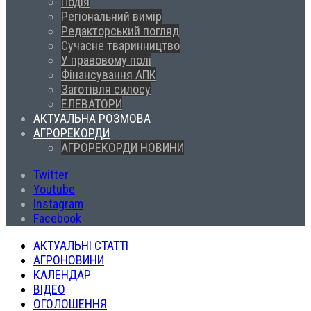
Подія
Регіональний вимір
Редакторський погляд
Сучасне тваринництво
У правовому полі
Фінансування АПК
Заготівля силосу
ЕЛЕВАТОРИ
АКТУАЛЬНА РОЗМОВА
АГРОРЕКОРДИ
АГРОРЕКОРДИ НОВИНИ
Twitter
Youtube
Instagram
Facebook
АКТУАЛЬНІ СТАТТІ
АГРОНОВИНИ
КАЛЕНДАР
ВІДЕО
ОГОЛОШЕННЯ