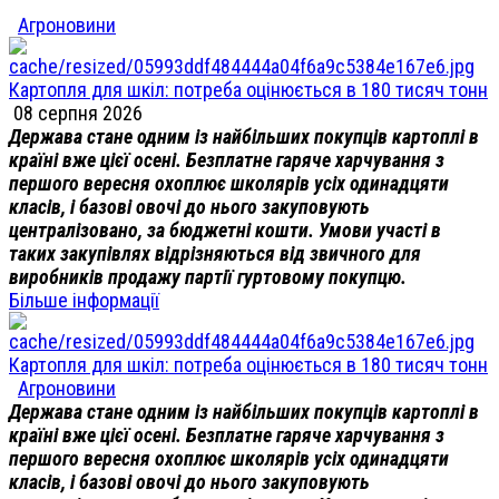
Агроновини
Картопля для шкіл: потреба оцінюється в 180 тисяч тонн
08 серпня 2026
Держава стане одним із найбільших покупців картоплі в
країні вже цієї осені. Безплатне гаряче харчування з
першого вересня охоплює школярів усіх одинадцяти
класів, і базові овочі до нього закуповують
централізовано, за бюджетні кошти. Умови участі в
таких закупівлях відрізняються від звичного для
виробників продажу партії гуртовому покупцю.
Більше інформації
Картопля для шкіл: потреба оцінюється в 180 тисяч тонн
Агроновини
Держава стане одним із найбільших покупців картоплі в
країні вже цієї осені. Безплатне гаряче харчування з
першого вересня охоплює школярів усіх одинадцяти
класів, і базові овочі до нього закуповують