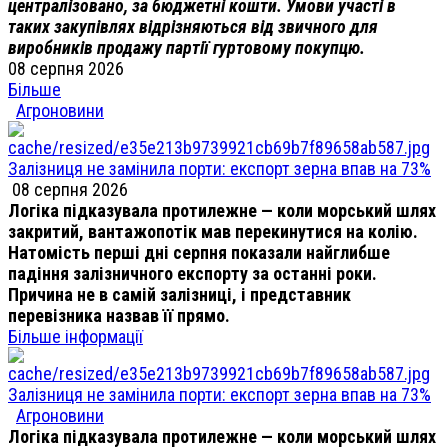
централізовано, за бюджетні кошти. Умови участі в
таких закупівлях відрізняються від звичного для
виробників продажу партії гуртовому покупцю.
08 серпня 2026
Більше
Агроновини
Залізниця не замінила порти: експорт зерна впав на 73%
08 серпня 2026
Логіка підказувала протилежне — коли морський шлях
закритий, вантажопотік мав перекинутися на колію.
Натомість перші дні серпня показали найглибше
падіння залізничного експорту за останні роки.
Причина не в самій залізниці, і представник
перевізника назвав її прямо.
Більше інформації
Залізниця не замінила порти: експорт зерна впав на 73%
Агроновини
Логіка підказувала протилежне — коли морський шлях