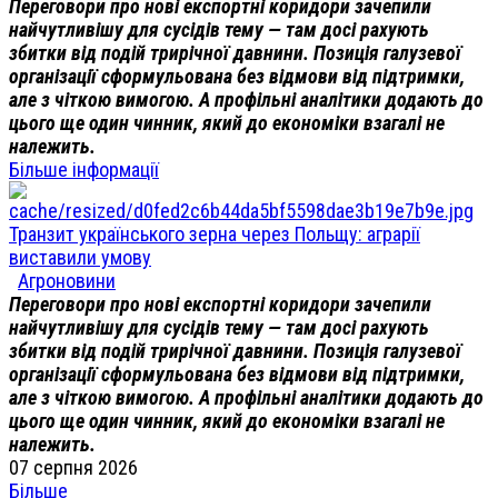
Переговори про нові експортні коридори зачепили
найчутливішу для сусідів тему — там досі рахують
збитки від подій трирічної давнини. Позиція галузевої
організації сформульована без відмови від підтримки,
але з чіткою вимогою. А профільні аналітики додають до
цього ще один чинник, який до економіки взагалі не
належить.
Більше інформації
Транзит українського зерна через Польщу: аграрії
виставили умову
Агроновини
Переговори про нові експортні коридори зачепили
найчутливішу для сусідів тему — там досі рахують
збитки від подій трирічної давнини. Позиція галузевої
організації сформульована без відмови від підтримки,
але з чіткою вимогою. А профільні аналітики додають до
цього ще один чинник, який до економіки взагалі не
належить.
07 серпня 2026
Більше