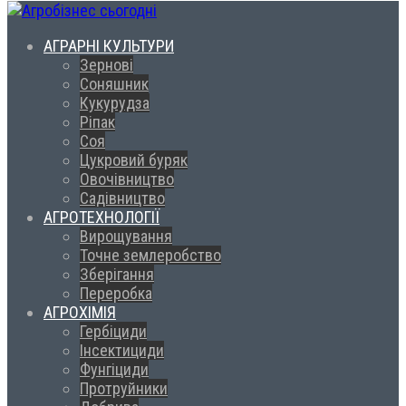
АГРАРНІ КУЛЬТУРИ
Зернові
Соняшник
Кукурудза
Ріпак
Соя
Цукровий буряк
Овочівництво
Садівництво
АГРОТЕХНОЛОГІЇ
Вирощування
Точне землеробство
Зберігання
Переробка
АГРОХІМІЯ
Гербіциди
Інсектициди
Фунгіциди
Протруйники