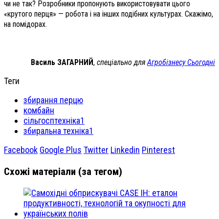
чи не так? Розробники пропонують використовувати цього
«крутого перця» — робота і на інших подібних культурах. Скажімо,
на помідорах.
Василь ЗАГАРНИЙ
,
спеціально для
Агробізнесу Сьогодні
Теги
збирання перцю
комбайн
сільгосптехніка1
збиральна техніка1
Facebook
Google Plus
Twitter
Linkedin
Pinterest
Схожі матеріали (за тегом)