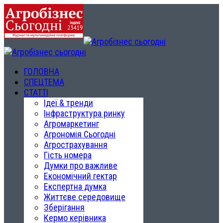
ГОЛОВНА
СПЕЦТЕМА
СТАТТІ
Ідеї & тренди
Інфраструктура ринку
Агромаркетинг
Агрономія Сьогодні
Агрострахування
Гість номера
Думки про важливе
Економічний гектар
Експертна думка
Життєве середовище
Зберігання
Кермо керівника