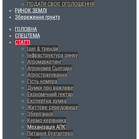
ПОДАТИ СВОЄ ОГОЛОШЕННЯ
РИНОК ЗЕМЛІ
Збереження грунту
ГОЛОВНА
СПЕЦТЕМА
СТАТТІ
Ідеї & тренди
Інфраструктура ринку
Агромаркетинг
Агрономія Сьогодні
Агрострахування
Гість номера
Думки про важливе
Економічний гектар
Експертна думка
Життєве середовище
Зберігання
Кермо керівника
Механізація АПК
Питання бухгалтерії