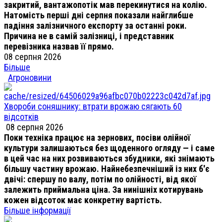
закритий, вантажопотік мав перекинутися на колію.
Натомість перші дні серпня показали найглибше
падіння залізничного експорту за останні роки.
Причина не в самій залізниці, і представник
перевізника назвав її прямо.
08 серпня 2026
Більше
Агроновини
Хвороби соняшнику: втрати врожаю сягають 60
відсотків
08 серпня 2026
Поки техніка працює на зернових, посіви олійної
культури залишаються без щоденного огляду — і саме
в цей час на них розвиваються збудники, які знімають
більшу частину врожаю. Найнебезпечніший із них б'є
двічі: спершу по валу, потім по олійності, від якої
залежить приймальна ціна. За нинішніх котирувань
кожен відсоток має конкретну вартість.
Більше інформації