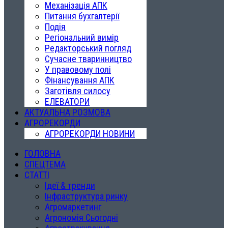
Механізація АПК
Питання бухгалтерії
Подія
Регіональний вимір
Редакторський погляд
Сучасне тваринництво
У правовому полі
Фінансування АПК
Заготівля силосу
ЕЛЕВАТОРИ
АКТУАЛЬНА РОЗМОВА
АГРОРЕКОРДИ
АГРОРЕКОРДИ НОВИНИ
ГОЛОВНА
СПЕЦТЕМА
СТАТТІ
Ідеї & тренди
Інфраструктура ринку
Агромаркетинг
Агрономія Сьогодні