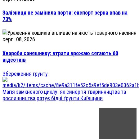
Залізниця не замінила порти: експорт зерна впав на
73%
серп. 08, 2026
Хвороби соняшнику: втрати врожаю сягають 60
відсотків
Збереження грунту
Магія замкненого циклу: як синергія тваринництва та
рослинництва рятує бідні ґрунти Київщини