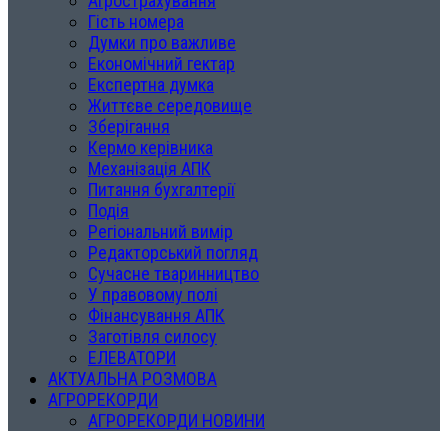
Агрострахування
Гість номера
Думки про важливе
Економічний гектар
Експертна думка
Життєве середовище
Зберігання
Кермо керівника
Механізація АПК
Питання бухгалтерії
Подія
Регіональний вимір
Редакторський погляд
Сучасне тваринництво
У правовому полі
Фінансування АПК
Заготівля силосу
ЕЛЕВАТОРИ
АКТУАЛЬНА РОЗМОВА
АГРОРЕКОРДИ
АГРОРЕКОРДИ НОВИНИ