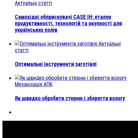
Актуальні статті
Самохідні обприскувачі CASE IH: еталон
продуктивності, технологій та окупності для
українських полів
Актуальні
статті
Оптимальні інструменти заготівлі
Механізація АПК
Як швидко обробити стерню і зберегти вологу