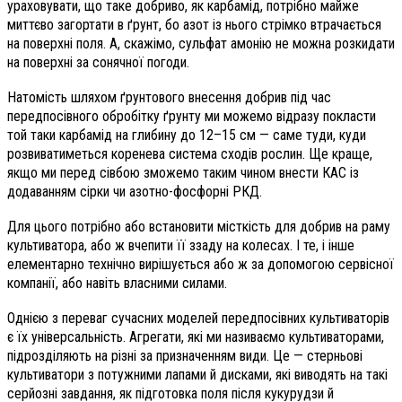
ураховувати, що таке добриво, як карбамід, потрібно майже
миттєво загортати в ґрунт, бо азот із нього стрімко втрачається
на поверхні поля. А, скажімо, сульфат амонію не можна розкидати
на поверхні за сонячної погоди.
Натомість шляхом ґрунтового внесення добрив під час
передпосівного обробітку ґрунту ми можемо відразу покласти
той таки карбамід на глибину до 12–15 см — саме туди, куди
розвиватиметься коренева система сходів рослин. Ще краще,
якщо ми перед сівбою зможемо таким чином внести КАС із
додаванням сірки чи азотно-фосфорні РКД.
Для цього потрібно або встановити місткість для добрив на раму
культиватора, або ж вчепити її ззаду на колесах. І те, і інше
елементарно технічно вирішується або ж за допомогою сервісної
компанії, або навіть власними силами.
Однією з переваг сучасних моделей передпосівних культиваторів
є їх універсальність. Агрегати, які ми називаємо культиваторами,
підрозділяють на різні за призначенням види. Це — стерньові
культиватори з потужними лапами й дисками, які виводять на такі
серйозні завдання, як підготовка поля після кукурудзи й