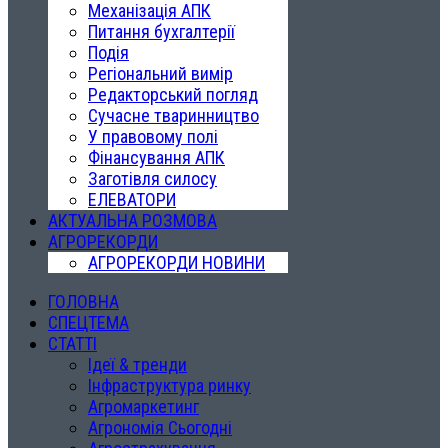
Механізація АПК
Питання бухгалтерії
Подія
Регіональний вимір
Редакторський погляд
Сучасне тваринництво
У правовому полі
Фінансування АПК
Заготівля силосу
ЕЛЕВАТОРИ
АКТУАЛЬНА РОЗМОВА
АГРОРЕКОРДИ
АГРОРЕКОРДИ НОВИНИ
ГОЛОВНА
СПЕЦТЕМА
СТАТТІ
Ідеї & тренди
Інфраструктура ринку
Агромаркетинг
Агрономія Сьогодні