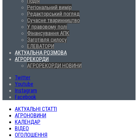
Подія
Регіональний вимір
Редакторський погляд
Сучасне тваринництво
У правовому полі
Фінансування АПК
Заготівля силосу
ЕЛЕВАТОРИ
АКТУАЛЬНА РОЗМОВА
АГРОРЕКОРДИ
АГРОРЕКОРДИ НОВИНИ
Twitter
Youtube
Instagram
Facebook
АКТУАЛЬНІ СТАТТІ
АГРОНОВИНИ
КАЛЕНДАР
ВІДЕО
ОГОЛОШЕННЯ