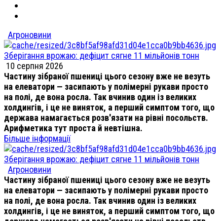
Агроновини
Зберігання врожаю: дефіцит сягне 11 мільйонів тонн
10 серпня 2026
Частину зібраної пшениці цього сезону вже не везуть
на елеватори — засипають у полімерні рукави просто
на полі, де вона росла. Так вчинив один із великих
холдингів, і це не виняток, а перший симптом того, що
держава намагається розв'язати на рівні посольств.
Арифметика тут проста й невтішна.
Більше інформації
Зберігання врожаю: дефіцит сягне 11 мільйонів тонн
Агроновини
Частину зібраної пшениці цього сезону вже не везуть
на елеватори — засипають у полімерні рукави просто
на полі, де вона росла. Так вчинив один із великих
холдингів, і це не виняток, а перший симптом того, що