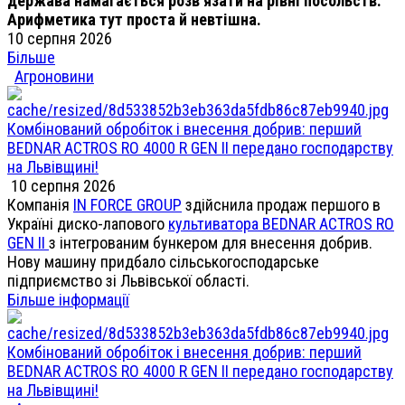
держава намагається розв'язати на рівні посольств.
Арифметика тут проста й невтішна.
10 серпня 2026
Більше
Агроновини
Комбінований обробіток і внесення добрив: перший
BEDNAR ACTROS RO 4000 R GEN II передано господарству
на Львівщині!
10 серпня 2026
Компанія
IN FORCE GROUP
здійснила продаж першого в
Україні диско-лапового
культиватора BEDNAR ACTROS RO
GEN II
з інтегрованим бункером для внесення добрив.
Нову машину придбало сільськогосподарське
підприємство зі Львівської області.
Більше інформації
Комбінований обробіток і внесення добрив: перший
BEDNAR ACTROS RO 4000 R GEN II передано господарству
на Львівщині!