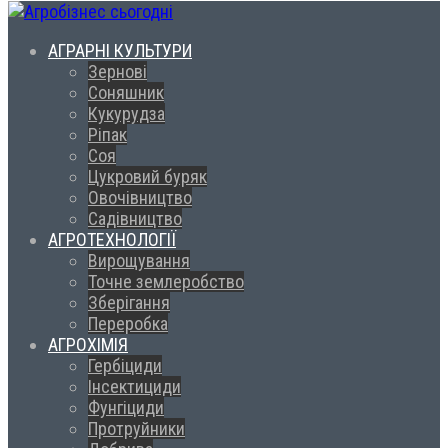
АГРАРНІ КУЛЬТУРИ
Зернові
Соняшник
Кукурудза
Ріпак
Соя
Цукровий буряк
Овочівництво
Садівництво
АГРОТЕХНОЛОГІЇ
Вирощування
Точне землеробство
Зберігання
Переробка
АГРОХІМІЯ
Гербіциди
Інсектициди
Фунгіциди
Протруйники