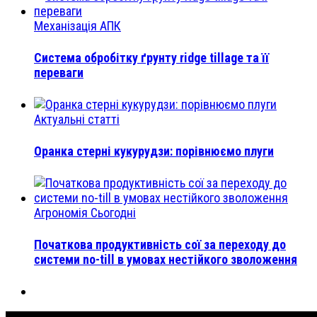
Механізація АПК
Система обробітку ґрунту ridge tillage та її
переваги
Актуальні статті
Оранка стерні кукурудзи: порівнюємо плуги
Агрономія Сьогодні
Початкова продуктивність сої за переходу до
системи no-till в умовах нестійкого зволоження