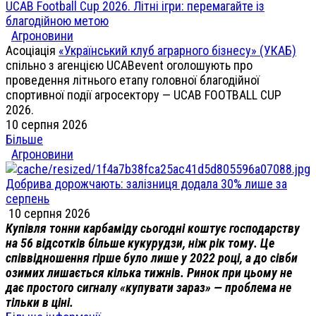
UCAB Football Cup 2026. Літні ігри: перемагайте із
благодійною метою
Агроновини
Асоціація
«Український клуб аграрного бізнесу» (УКАБ)
спільно з агенцією UCABevent оголошують про
проведення літнього етапу головної благодійної
спортивної події агросектору — UCAB FOOTBALL CUP
2026.
10 серпня 2026
Більше
Агроновини
Добрива дорожчають: залізниця додала 30% лише за
серпень
10 серпня 2026
Купівля тонни карбаміду сьогодні коштує господарству
на 56 відсотків більше кукурудзи, ніж рік тому. Це
співвідношення гірше було лише у 2022 році, а до сівби
озимих лишається кілька тижнів. Ринок при цьому не
дає простого сигналу «купувати зараз» — проблема не
тільки в ціні.