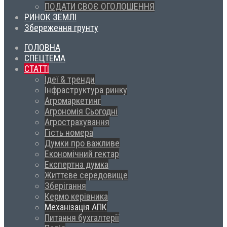
ПОДАТИ СВОЄ ОГОЛОШЕННЯ
РИНОК ЗЕМЛІ
Збереження грунту
ГОЛОВНА
СПЕЦТЕМА
СТАТТІ
Ідеї & тренди
Інфраструктура ринку
Агромаркетинг
Агрономія Сьогодні
Агрострахування
Гість номера
Думки про важливе
Економічний гектар
Експертна думка
Життєве середовище
Зберігання
Кермо керівника
Механізація АПК
Питання бухгалтерії