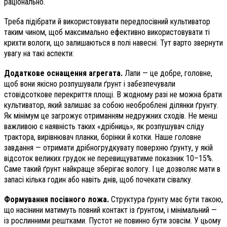
раціонально.
Треба підібрати й використовувати передпосівний культиватор
таким чином, щоб максимально ефективно використовувати ті
крихти вологи, що залишаються в полі навесні. Тут варто звернути
увагу на такі аспекти:
Додаткове оснащення агрегата.
Лапи — це добре, головне,
щоб вони якісно розпушували ґрунт і забезпечували
стовідсоткове перекриття площі. В жодному разі не можна брати
культиватор, який залишає за собою необроблені ділянки ґрунту.
Як мінімум це загрожує отриманням недружних сходів. Не менш
важливою є наявність таких «дрібниць», як розпушувач сліду
трактора, вирівнювач планки, борінки й котки. Наше головне
завдання — отримати дрібногрудкувату поверхню ґрунту, у якій
відсоток великих грудок не перевищуватиме показник 10–15%.
Саме такий ґрунт найкраще зберігає вологу. І це дозволяє мати в
запасі кілька годин або навіть днів, щоб почекати сівалку.
Формування посівного ложа.
Структура ґрунту має бути такою,
що насінини матимуть повний контакт із ґрунтом, і мінімальний —
із рослинними рештками. Пустот не повинно бути зовсім. У цьому