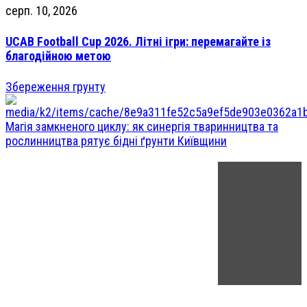
серп. 10, 2026
UCAB Football Cup 2026. Літні ігри: перемагайте із
благодійною метою
Збереження грунту
Магія замкненого циклу: як синергія тваринництва та
рослинництва рятує бідні ґрунти Київщини