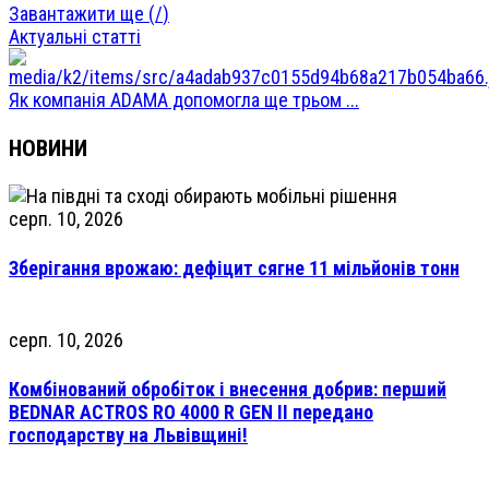
Завантажити ще (
/
)
Актуальні статті
Як компанія ADAMA допомогла ще трьом ...
НОВИНИ
серп. 10, 2026
Зберігання врожаю: дефіцит сягне 11 мільйонів тонн
серп. 10, 2026
Комбінований обробіток і внесення добрив: перший
BEDNAR ACTROS RO 4000 R GEN II передано
господарству на Львівщині!