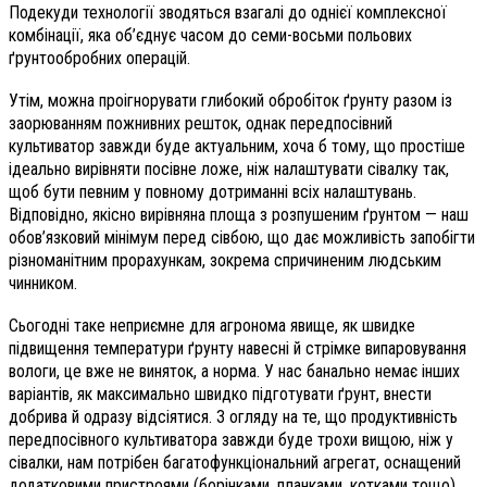
Подекуди технології зводяться взагалі до однієї комплексної
комбінації, яка об’єднує часом до семи-восьми польових
ґрунтообробних операцій.
Утім, можна проігнорувати глибокий обробіток ґрунту разом із
заорюванням пожнивних решток, однак передпосівний
культиватор завжди буде актуальним, хоча б тому, що простіше
ідеально вирівняти посівне ложе, ніж налаштувати сівалку так,
щоб бути певним у повному дотриманні всіх налаштувань.
Відповідно, якісно вирівняна площа з розпушеним ґрунтом — наш
обов’язковий мінімум перед сівбою, що дає можливість запобігти
різноманітним прорахункам, зокрема спричиненим людським
чинником.
Сьогодні таке неприємне для агронома явище, як швидке
підвищення температури ґрунту навесні й стрімке випаровування
вологи, це вже не виняток, а норма. У нас банально немає інших
варіантів, як максимально швидко підготувати ґрунт, внести
добрива й одразу відсіятися. З огляду на те, що продуктивність
передпосівного культиватора завжди буде трохи вищою, ніж у
сівалки, нам потрібен багатофункціональний агрегат, оснащений
додатковими пристроями (борінками, планками, котками тощо),