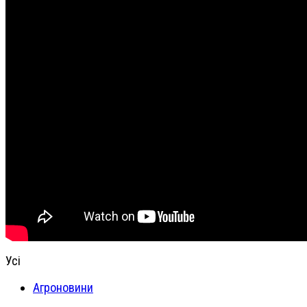
Усі
Агроновини