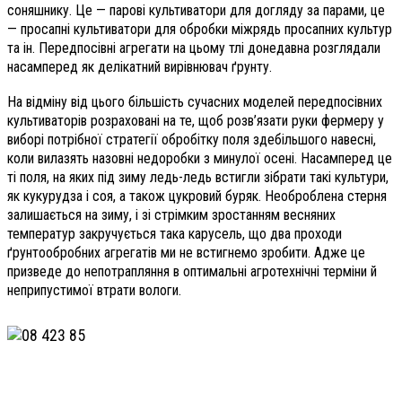
соняшнику. Це — парові культиватори для догляду за парами, це
— просапні культиватори для обробки міжрядь просапних культур
та ін. Передпосівні агрегати на цьому тлі донедавна розглядали
насамперед як делікатний вирівнювач ґрунту.
На відміну від цього більшість сучасних моделей передпосівних
культиваторів розраховані на те, щоб розв’язати руки фермеру у
виборі потрібної стратегії обробітку поля здебільшого навесні,
коли вилазять назовні недоробки з минулої осені. Насамперед це
ті поля, на яких під зиму ледь-ледь встигли зібрати такі культури,
як кукурудза і соя, а також цукровий буряк. Необроблена стерня
залишається на зиму, і зі стрімким зростанням весняних
температур закручується така карусель, що два проходи
ґрунтообробних агрегатів ми не встигнемо зробити. Адже це
призведе до непотрапляння в оптимальні агротехнічні терміни й
неприпустимої втрати вологи.