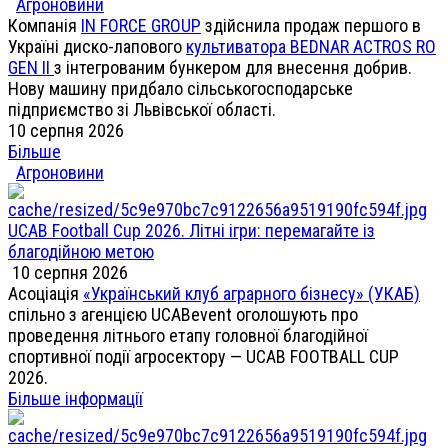
Агроновини
Компанія
IN FORCE GROUP
здійснила продаж першого в
Україні диско-лапового
культиватора BEDNAR ACTROS RO
GEN II
з інтегрованим бункером для внесення добрив.
Нову машину придбало сільськогосподарське
підприємство зі Львівської області.
10 серпня 2026
Більше
Агроновини
UCAB Football Cup 2026. Літні ігри: перемагайте із
благодійною метою
10 серпня 2026
Асоціація
«Український клуб аграрного бізнесу» (УКАБ)
спільно з агенцією UCABevent оголошують про
проведення літнього етапу головної благодійної
спортивної події агросектору — UCAB FOOTBALL CUP
2026.
Більше інформації