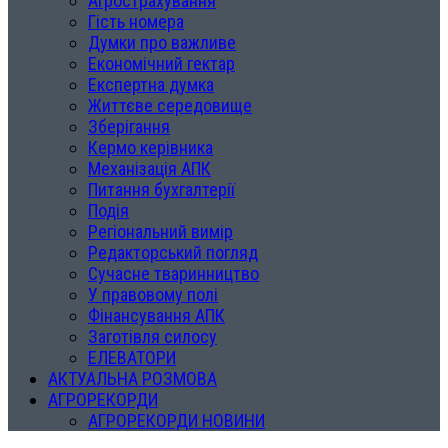
Агрострахування
Гість номера
Думки про важливе
Економічний гектар
Експертна думка
Життєве середовище
Зберігання
Кермо керівника
Механізація АПК
Питання бухгалтерії
Подія
Регіональний вимір
Редакторський погляд
Сучасне тваринництво
У правовому полі
Фінансування АПК
Заготівля силосу
ЕЛЕВАТОРИ
АКТУАЛЬНА РОЗМОВА
АГРОРЕКОРДИ
АГРОРЕКОРДИ НОВИНИ