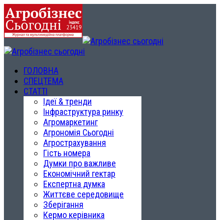
ГОЛОВНА
СПЕЦТЕМА
СТАТТІ
Ідеї & тренди
Інфраструктура ринку
Агромаркетинг
Агрономія Сьогодні
Агрострахування
Гість номера
Думки про важливе
Економічний гектар
Експертна думка
Життєве середовище
Зберігання
Кермо керівника