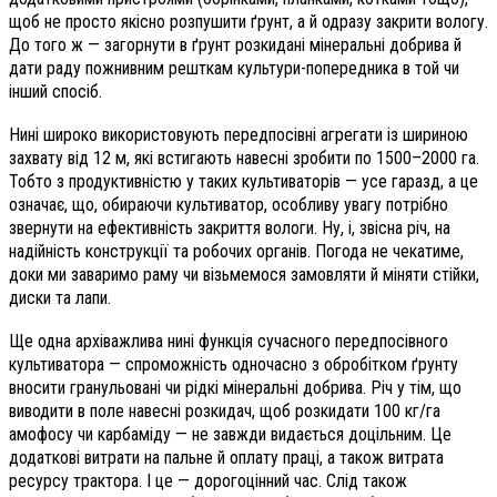
щоб не просто якісно розпушити ґрунт, а й одразу закрити вологу.
До того ж — загорнути в ґрунт розкидані мінеральні добрива й
дати раду пожнивним решткам культури-попередника в той чи
інший спосіб.
Нині широко використовують передпосівні агрегати із шириною
захвату від 12 м, які встигають навесні зробити по 1500–2000 га.
Тобто з продуктивністю у таких культиваторів — усе гаразд, а це
означає, що, обираючи культиватор, особ­ливу увагу потрібно
звернути на ефективність закриття вологи. Ну, і, звісна річ, на
надійність конструкції та робочих органів. Погода не чекатиме,
доки ми заваримо раму чи візьмемося замовляти й міняти стійки,
диски та лапи.
Ще одна архіважлива нині функція сучасного передпосівного
культиватора — спроможність одночасно з обробітком ґрунту
вносити гранульовані чи рідкі мінеральні добрива. Річ у тім, що
виводити в поле навесні розкидач, щоб розкидати
100 кг/га
амофосу чи карбаміду — не завжди видається доцільним. Це
додаткові витрати на пальне й оплату праці, а також витрата
ресурсу трактора. І це — дорогоцінний час. Слід також