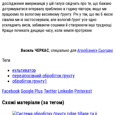
дослідження американців у цій галузі свідчать про те, що бажано
дотримуватися інтервалу приблизно в годину-півтори, якщо ми
працюємо по вологому весняному ґрунту. Річ у тім, що які б якісні
сівалки ми ні застосовували, але вологий ґрунт усе одно
ускладнить висів, забиваючи сошники й створюючи інші труднощі.
Краще почекати дещицю часу, коли земля протряхне.
Василь ЧЕРКАС
,
спеціально для
Агробізнесу Сьогодні
Теги
культиватор
передпосівний обробіток грунту
обробіток грунту1
Facebook
Google Plus
Twitter
Linkedin
Pinterest
Схожі матеріали (за тегом)