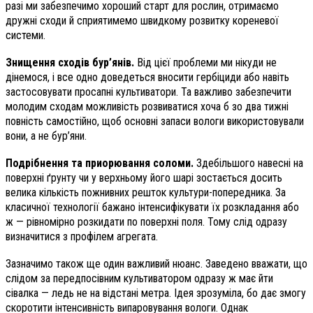
разі ми забезпечимо хороший старт для рослин, отримаємо
дружні сходи й сприятимемо швидкому розвитку кореневої
системи.
Знищення сходів бур’янів.
Від цієї проблеми ми нікуди не
дінемося, і все одно доведеться вносити гербіциди або навіть
застосовувати просапні культиватори. Та важливо забезпечити
молодим сходам можливість розвиватися хоча б зо два тижні
повність самостійно, щоб основні запаси вологи використовували
вони, а не бур’яни.
Подрібнення та приорювання соломи.
Здебільшого навесні на
поверхні ґрунту чи у верхньому його шарі зостається досить
велика кількість пожнивних решток культури-попередника. За
класичної технології бажано інтенсифікувати їх розкладання або
ж — рівномірно розкидати по поверхні поля. Тому слід одразу
визначитися з профілем агрегата.
Зазначимо також ще один важливий нюанс. Заведено вважати, що
слідом за передпосівним культиватором одразу ж має йти
сівалка — ледь не на відстані метра. Ідея зрозуміла, бо дає змогу
скоротити інтенсивність випаровування вологи. Однак