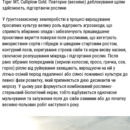
Tiger MT, Cultiplow Gold. Повторне (весняне) деблокування щілин
здійснюють, підгортаючи рослини.
У ґрунтозахисному землеробстві в процесі вирощування
просапних культур велику роль відіграють агрозаходи, що
сприяють вбиранню опадів і забезпечують пришвидшене
проєктивне вкриття поверхні поля рослинами, що вегетують:
використання сортів і гібридів зі швидким стартовим ростом,
контурний посів, коригування строків сівби та норм висіву насіння,
своєчасне розпушування міжрядь і підгортання рослин. Після
рано зібраних попередників (зернові колосові, просо, гречка, соя,
горох) ріллю від руйнування захищають, вирощуючи на ній у
літньо-осінній період падаличної або сіяної пожнивної культури до
певної фази розвитку, який припиняється дією десикантів чи
морозу. У цьому разі формується комбінований рослинно-
стерньовий біологічний екран, тобто відбувається одночасне
мульчування та залуження поля до сівби озимими або до початку
весняно-польових робіт наступного року.