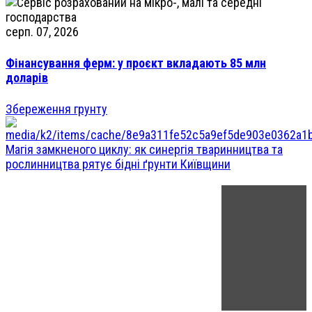
серп. 07, 2026
Фінансування ферм: у проєкт вкладають 85 млн
доларів
Збереження грунту
Магія замкненого циклу: як синергія тваринництва та
рослинництва рятує бідні ґрунти Київщини