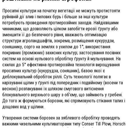
Просапні культури на початку вегетації не можуть протистояти
руйнівній дії злив і пилових бурь і більше за інші культури
потребують проведення протиерозійних заходів. Найдієвішими
чинниками, що дозволяють цілком запобігти ерозії ґрунту або
зменшити її до безпечного рівня, вважають оптимізацію
структури агроландшафтів, зокрема, розміщення кукурудзи,
соняшнику, сорго на землях з ухилом до 1°; використання
покривних (проміжних) захисних культур; застосування посівних
систем на основі нульового обробітку ґрунту й мульчування. На
схилах до 5° ефективна протиерозійна технологія вирощування
просапних культур (кукурудза, соняшник), базою якої є
деблокувальний обробіток ріллі. Суть технології полягає в
нарізуванні щілин у ґрунті під попередник і подвійному (восени та
весною) розпакуванні їх шляхом смугового витіснення
блокувального верхнього шару з об’єму, що займають у гребені.
До того ж формуються борозни, які спрямовують стікання талих і
дощових вод у щілини.
Утворення системи борозен за зяблевого обробітку проводять
важкими чизельними культиваторами типу Conser Till Plow, Horsch