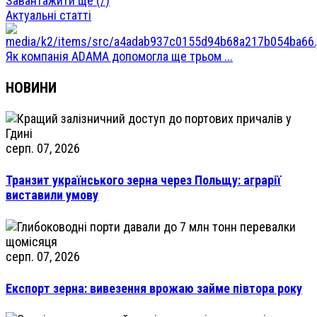
Завантажити ще (
/
)
Актуальні статті
Як компанія ADAMA допомогла ще трьом ...
НОВИНИ
серп. 07, 2026
Транзит українського зерна через Польщу: аграрії
виставили умову
серп. 07, 2026
Експорт зерна: вивезення врожаю займе півтора року