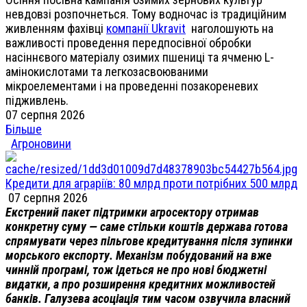
невдовзі розпочнеться. Тому водночас із традиційним
живленням фахівці
компанії Ukravit
наголошують на
важливості проведення передпосівної обробки
насіннєвого матеріалу озимих пшениці та ячменю L-
амінокислотами та легкозасвоюваними
мікроелементами і на проведенні позакореневих
підживлень.
07 серпня 2026
Більше
Агроновини
Кредити для аграріїв: 80 млрд проти потрібних 500 млрд
07 серпня 2026
Екстрений пакет підтримки агросектору отримав
конкретну суму — саме стільки коштів держава готова
спрямувати через пільгове кредитування після зупинки
морського експорту. Механізм побудований на вже
чинній програмі, тож ідеться не про нові бюджетні
видатки, а про розширення кредитних можливостей
банків. Галузева асоціація тим часом озвучила власний