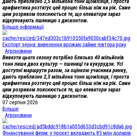
дають приблизно 2,5 мільйона тонн щомісяця, і проста
арифметика розтягує цей процес більш ніж на рік. Саме
цим розривом пояснюється те, що елеватори зараз
відкуповують пшеницю з дисконтом.
Більше інформації
Експорт зерна: вивезення врожаю займе півтора року
Агроновини
Вивезти цього сезону потрібно близько 40 мільйонів
тонн лише двох культур — пшениці та кукурудзи. Усі
доступні маршрути разом, за оцінкою учасника ринку,
дають приблизно 2,5 мільйона тонн щомісяця, і проста
арифметика розтягує цей процес більш ніж на рік. Саме
цим розривом пояснюється те, що елеватори зараз
відкуповують пшеницю з дисконтом.
07 серпня 2026
Більше
Агроновини
Фінансування ферм: у проєкт вкладають 85 млн доларів