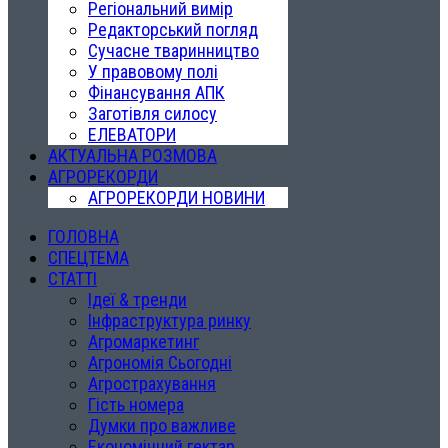
Регіональний вимір
Редакторський погляд
Сучасне тваринництво
У правовому полі
Фінансування АПК
Заготівля силосу
ЕЛЕВАТОРИ
АКТУАЛЬНА РОЗМОВА
АГРОРЕКОРДИ
АГРОРЕКОРДИ НОВИНИ
ГОЛОВНА
СПЕЦТЕМА
СТАТТІ
Ідеї & тренди
Інфраструктура ринку
Агромаркетинг
Агрономія Сьогодні
Агрострахування
Гість номера
Думки про важливе
Економічний гектар