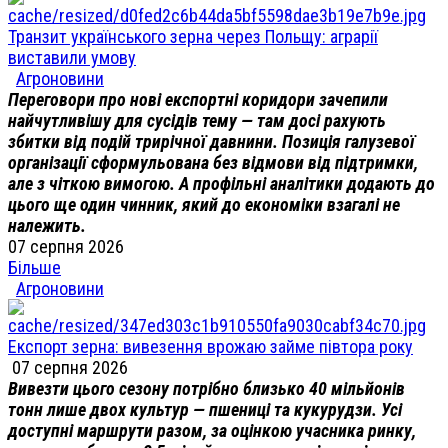
Транзит українського зерна через Польщу: аграрії
виставили умову
Агроновини
Переговори про нові експортні коридори зачепили
найчутливішу для сусідів тему — там досі рахують
збитки від подій трирічної давнини. Позиція галузевої
організації сформульована без відмови від підтримки,
але з чіткою вимогою. А профільні аналітики додають до
цього ще один чинник, який до економіки взагалі не
належить.
07 серпня 2026
Більше
Агроновини
Експорт зерна: вивезення врожаю займе півтора року
07 серпня 2026
Вивезти цього сезону потрібно близько 40 мільйонів
тонн лише двох культур — пшениці та кукурудзи. Усі
доступні маршрути разом, за оцінкою учасника ринку,