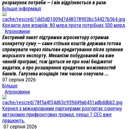
розрахунок потреби — і він відрізняється в рази
.
Більше інформації
Кредити для аграріїв: 80 млрд проти потрібних 500 млрд
Агроновини
Екстрений пакет підтримки агросектору отримав
конкретну суму — саме стільки коштів держава готова
спрямувати через пільгове кредитування після зупинки
морського експорту. Механізм побудований на вже
чинній програмі, тож ідеться не про нові бюджетні
видатки, а про розширення кредитних можливостей
банків. Галузева асоціація тим часом озвучила ...
07 серпня 2026
Більше
Агроновини
Кернел з міжнародними партнерами розгортає сонячну
автономію прифронтових громад: перші 7 СЕС вже
працюють.
07 серпня 2026