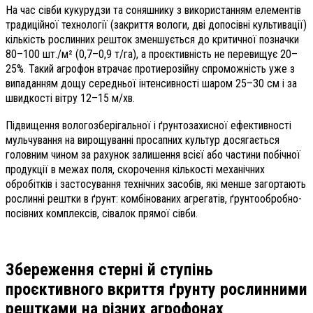
На час сівби кукурудзи та соняшнику з використанням елементів
традиційної технології (закриття вологи, дві допосівні культивації)
кількість рослинних решток зменшується до критичної позначки
80–100 шт./м² (0,7–0,9 т/га), а проєктивність не перевищує 20–
25%. Такий агрофон втрачає протиерозійну спроможність уже з
випаданням дощу середньої інтенсивності шаром 25–30 см і за
швидкості вітру 12–15 м/хв.
Підвищення вологозберігальної і ґрунтозахисної ефективності
мульчування на вирощуванні просапних культур досягається
головним чином за рахунок залишення всієї або частини побічної
продукції в межах поля, скорочення кількості механічних
обробітків і застосування технічних засобів, які менше загортають
рослинні рештки в ґрунт: комбінованих агрегатів, ґрунтообробно-
посівних комплексів, сівалок прямої сівби.
Збереження стерні й ступінь
проєктивного вкриття ґрунту рослинними
рештками на різних агрофонах