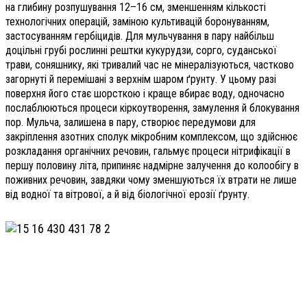
на глибину розпушування 12–16 см, зменшенням кількості
технологічних операцій, заміною культивацій боронуванням,
застосуванням гербіцидів. Для мульчування в пару найбільш
доцільні грубі рослинні рештки кукурудзи, сорго, суданської
трави, соняшнику, які тривалий час не мінералізуються, частково
загорнуті й перемішані з верхнім шаром ґрунту. У цьому разі
поверхня його стає шорсткою і краще вбирає воду, одночасно
послаблюються процеси кіркоутворення, замулення й блокування
пор. Мульча, залишена в пару, створює передумови для
закріплення азотних сполук мікробним комплексом, що здійснює
розкладання органічних речовин, гальмує процеси нітрифікації в
першу половину літа, припиняє надмірне залучення до колообігу в
поживних речовин, завдяки чому зменшуються їх втрати не лише
від водної та вітрової, а й від біологічної ерозії ґрунту.