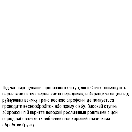
Під час вирощування просапних культур, які в Степу розміщують
переважно після стерньових попередників, найкраще захищені від
руйнування взимку і рано весною агрофони, де планується
проводити веснообробіток або пряму сівбу. Високий ступінь
збереження й вкриття поверхні рослинними рештками в цей
період забезпечують зяблевий плоскорізний і чизельний
обробітки ґрунту.