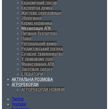
Економічний гектар
Експертна думка
Життєве середовище
Зберігання
Кермо керівника
Механізація АПК
Питання бухгалтерії
Подія
Регіональний вимір
Редакторський погляд
Сучасне тваринництво
У правовому полі
Фінансування АПК
Заготівля силосу
ЕЛЕВАТОРИ
АКТУАЛЬНА РОЗМОВА
АГРОРЕКОРДИ
АГРОРЕКОРДИ НОВИНИ
Twitter
Youtube