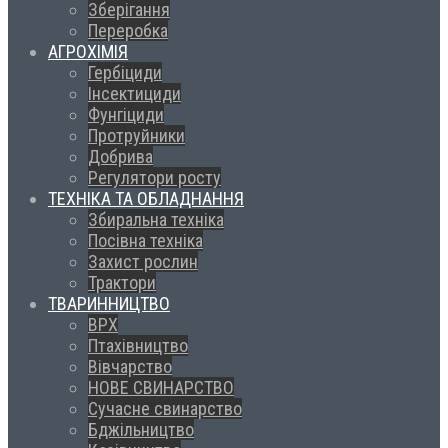
Зберігання
Переробка
АГРОХІМІЯ
Гербіциди
Інсектициди
Фунгіциди
Протруйники
Добрива
Регулятори росту
ТЕХНІКА ТА ОБЛАДНАННЯ
Збиральна техніка
Посівна техніка
Захист рослин
Трактори
ТВАРИННИЦТВО
ВРХ
Птахівництво
Вівчарство
НОВЕ СВИНАРСТВО
Сучасне свинарство
Бджільництво