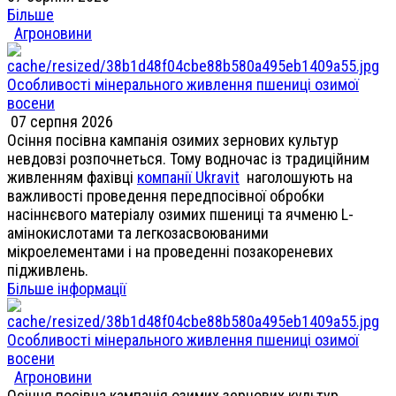
Більше
Агроновини
Особливості мінерального живлення пшениці озимої
восени
07 серпня 2026
Осіння посівна кампанія озимих зернових культур
невдовзі розпочнеться. Тому водночас із традиційним
живленням фахівці
компанії Ukravit
наголошують на
важливості проведення передпосівної обробки
насіннєвого матеріалу озимих пшениці та ячменю L-
амінокислотами та легкозасвоюваними
мікроелементами і на проведенні позакореневих
підживлень.
Більше інформації
Особливості мінерального живлення пшениці озимої
восени
Агроновини
Осіння посівна кампанія озимих зернових культур