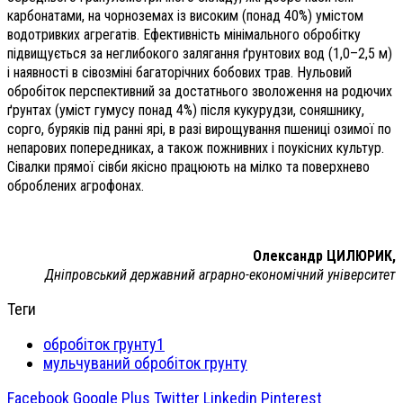
карбонатами, на чорноземах із високим (понад 40%) умістом
водотривких агрегатів. Ефективність мінімального обробітку
підвищується за неглибокого залягання ґрунтових вод (1,0–2,5 м)
і наявності в сівозміні багаторічних бобових трав. Нульовий
обробіток перспективний за достатнього зволоження на родючих
ґрунтах (уміст гумусу понад 4%) після кукурудзи, соняшнику,
сорго, буряків під ранні ярі, в разі вирощування пшениці озимої по
непарових попередниках, а також пожнивних і поукісних культур.
Сівалки прямої сівби якісно працюють на мілко та поверхнево
оброблених агрофонах.
Олександр ЦИЛЮРИК,
Дніпровський державний аграрно-економічний університет
Теги
обробіток грунту1
мульчуваний обробіток грунту
Facebook
Google Plus
Twitter
Linkedin
Pinterest