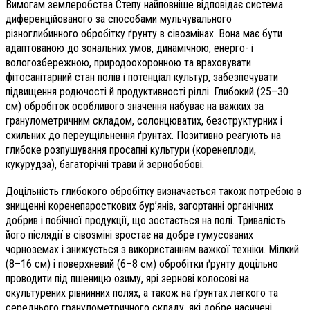
Вимогам землеробства Степу найповніше відповідає система
диференційованого за способами мульчувального
різноглибинного обробітку ґрунту в сівозмінах. Вона має бути
адаптованою до зональних умов, динамічною, енерго- і
вологозбережною, природоохоронною та враховувати
фітосанітарний стан полів і потенціал культур, забезпечувати
підвищення родючості й продуктивності ріллі. Глибокий (25–30
см) обробіток особливого значення набуває на важких за
гранулометричним складом, солонцюватих, безструктурних і
схильних до переущільнення ґрунтах. Позитивно реагують на
глибоке розпушування просапні культури (коренеплоди,
кукурудза), багаторічні трави й зернобобові.
Доцільність глибокого обробітку визначається також потребою в
знищенні коренепаросткових бур’янів, загортанні органічних
добрив і побічної продукції, що зостається на полі. Тривалість
його післядії в сівозміні зростає на добре гумусованих
чорноземах і знижується з використанням важкої техніки. Мілкий
(8–16 см) і поверхневий (6–8 см) обробітки ґрунту доцільно
проводити під пшеницю озиму, ярі зернові колосові на
окультурених рівнинних полях, а також на ґрунтах легкого та
середнього гранулометричного складу, які добре насичені