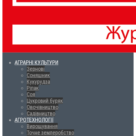
АГРАРНІ КУЛЬТУРИ
Зернові
Соняшник
Кукурудза
Ріпак
Соя
Цукровий буряк
Овочівництво
Садівництво
АГРОТЕХНОЛОГІЇ
Вирощування
Точне землеробство