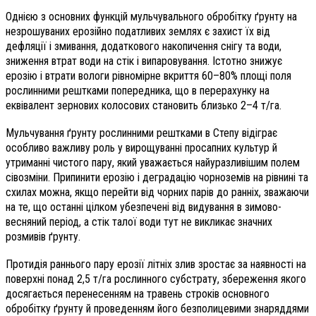
Однією з основних функцій мульчувального обробітку ґрунту на
незрошуваних ерозійно податливих землях є захист їх від
дефляції і змивання, додаткового накопичення снігу та води,
зниження втрат води на стік і випаровування. Істотно знижує
ерозію і втрати вологи рівномірне вкриття 60–80% площі поля
рослинними рештками попередника, що в перерахунку на
еквівалент зернових колосових становить близько 2–4 т/га.
Мульчування ґрунту рослинними рештками в Степу відіграє
особливо важливу роль у вирощуванні просапних культур й
утриманні чистого пару, який уважається найуразливішим полем
сівозміни. Припинити ерозію і деградацію чорноземів на рівнині та
схилах можна, якщо перейти від чорних парів до ранніх, зважаючи
на те, що останні цілком убезпечені від видування в зимово-
весняний період, а стік талої води тут не викликає значних
розмивів ґрунту.
Протидія раннього пару ерозії літніх злив зростає за наявності на
поверхні понад
2,5 т/га рослинного субстрату, збереження якого
досягається перенесенням на травень строків основного
обробітку ґрунту й проведенням його безполицевими знаряддями