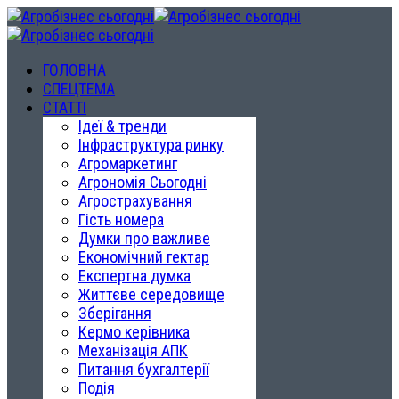
ГОЛОВНА
СПЕЦТЕМА
СТАТТІ
Ідеї & тренди
Інфраструктура ринку
Агромаркетинг
Агрономія Сьогодні
Агрострахування
Гість номера
Думки про важливе
Економічний гектар
Експертна думка
Життєве середовище
Зберігання
Кермо керівника
Механізація АПК
Питання бухгалтерії
Подія