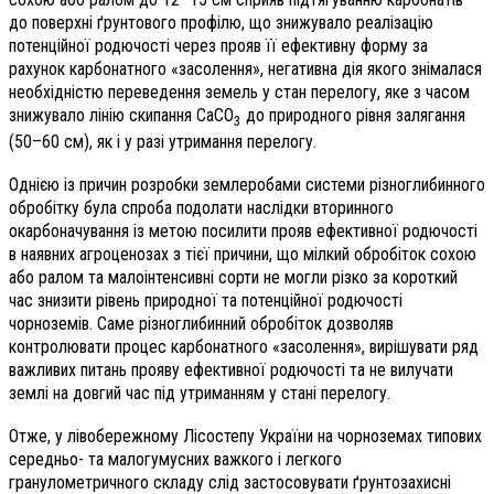
до поверхні ґрунтового профілю, що знижувало реалізацію
потенційної родючості через прояв її ефективну форму за
рахунок карбонатного «засолення», негативна дія якого знімалася
необхідністю переведення земель у стан перелогу, яке з часом
знижувало лінію скипання СаСО
до природного рівня залягання
3
(50–60 см), як і у разі утримання перелогу.
Однією із причин розробки землеробами системи різноглибинного
обробітку була спроба подолати наслідки вторинного
окарбоначування із метою посилити прояв ефективної родючості
в наявних агроценозах з тієї причини, що мілкий обробіток сохою
або ралом та малоінтенсивні сорти не могли різко за короткий
час знизити рівень природної та потенційної родючості
чорноземів. Саме різноглибинний обробіток дозволяв
контролювати процес карбонатного «засолення», вирішувати ряд
важливих питань прояву ефективної родючості та не вилучати
землі на довгий час під утриманням у стані перелогу.
Отже, у лівобережному Лісостепу України на чорноземах типових
середньо- та малогумусних важкого і легкого
гранулометричного складу слід застосовувати ґрунтозахисні