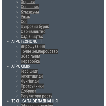
Зернові
Соняшник
Кукурудза
Ріпак
Соя
Цукровий буряк
Овочівництво
Садівництво
АГРОТЕХНОЛОГІЇ
Вирощування
Точне землеробство
Зберігання
Переробка
АГРОХІМІЯ
Гербіциди
Інсектициди
Фунгіциди
Протруйники
Добрива
Регулятори росту
ТЕХНІКА ТА ОБЛАДНАННЯ
Збиральна техніка