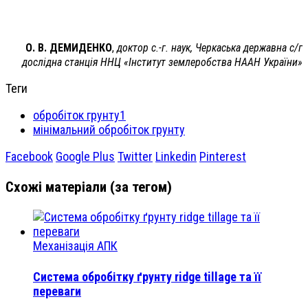
О. В. ДЕМИДЕНКО
,
доктор с.-г. наук, Черкаська державна с/г
дослідна станція ННЦ «Інститут землеробства НААН України»
Теги
обробіток грунту1
мінімальний обробіток грунту
Facebook
Google Plus
Twitter
Linkedin
Pinterest
Схожі матеріали (за тегом)
Механізація АПК
Система обробітку ґрунту ridge tillage та її
переваги