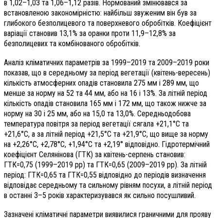
в 1,02–1,03 та 1,06–1,12 разів. Нормований змінювався за
встановленою закономірністю: найбільш звуженим він був за
глибокого безполицевого та поверхневого обробітків. Коефіцієнт
варіації становив 13,1% за оранки проти 11,9–12,8% за
безполицевих та комбінованого обробітків.
Аналіз кліматичних параметрів за 1999–2019 та 2009–2019 роки
показав, що в середньому за період вегетації (квітень-вересень)
кількість атмосферних опадів становила 275 мм і 289 мм, що
менше за норму на 52 та 44 мм, або на 16 і 13%. За літній період
кількість опадів становила 165 мм і 172 мм, що також нижче за
норму на 30 і 25 мм, або на 15,0 та 13,0%. Середньодобова
температура повітря за період вегетації сягала +21,1°С та
+21,6°С, а за літній період +21,5°С та +21,9°С, що вище за норму
на +2,26°С, +2,78°С, +1,94°С та +2,19° відповідно. Гідротермічний
коефіцієнт Селянінова (ГТК) за квітень-серпень становив:
ГТК=0,75 (1999–2019 рр) та ГТК=0,65 (2009–2019 рр). За літній
період: ГТК=0,65 та ГТК=0,55 відповідно до періодів визначення
відповідає середньому та сильному рівням посухи, а літній період
в останні 3–5 років характеризувався як сильно посушливий.
Зазначені кліматичні параметри виявилися граничними для прояву