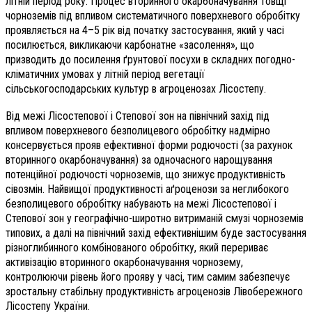
літній період року. Процес вторинного окарбоначування товщі
чорноземів під впливом систематичного поверхневого обробітку
проявляється на 4–5 рік від початку застосування, який у часі
посилюється, викликаючи карбонатне «засолення», що
призводить до посилення ґрунтової посухи в складних погодно-
кліматичних умовах у літній період вегетації
сільськогосподарських культур в агроценозах Лісостепу.
Від межі Лісостепової і Степової зон на північний захід під
впливом поверхневого безполицевого обробітку надмірно
консервується прояв ефективної форми родючості (за рахунок
вторинного окарбоначування) за одночасного нарощування
потенційної родючості чорноземів, що знижує продуктивність
сівозмін. Найвищої продуктивності аґроценози за неглибокого
безполицевого обробітку набувають на межі Лісостепової і
Степової зон у географічно-широтно витриманій смузі чорноземів
типових, а далі на північний захід ефективнішим буде застосування
різноглибинного комбінованого обробітку, який перериває
активізацію вторинного окарбоначування чорнозему,
контролюючи рівень його прояву у часі, тим самим забезпечує
зростальну стабільну продуктивність агроценозів Лівобережного
Лісостепу України.