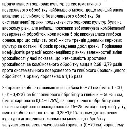
продуктивності зернових культур за систематичного
поверхневого обробітку найбільшою мірою, дещо менший вплив
виявлено за глибокого безполицевого обробітку. За
систематичної оранки продуктивність зернових культур була на
високому рівні, але найвищі показники забезпечував комбінований
поверхневий обробіток, коли кожен 5 рік виконувалася глибока
оранка, про що свідчать розбіжність трендів динаміки зернових
культур за останні 10 років проведення досліджень. Порівняння
коефіцієнтів регресії експоненційних рівнянь залежностей зміни
урожайності у часі показав, що інтенсивність зростання
урожайності за комбінованого обробітку вища в 2,68–3,79 разів
проти систематичного поверхневого та глибокого безполицевого
обробітків, а оранку переважає в 1,16 раза.
За оранки карбонати скипають із глибини 65–70 см (вміст СаСО
3
0,01–0,42%), за безполицевого обробітку з глибини — 50–55 см,
(вміст карбонатів 0,04–0,75%), за поверхневого обробітку лінія
скипання карбонатів знаходилась на 15–25 см від поверхні ґрунту,
вміст карбонатів зростав до 0,25–1,61%, а тому до живлення
культур в агроценозах сівозмін за мінімізації обробітку
залучається не весь гумусований горизонт (0–70 см) чорнозему.