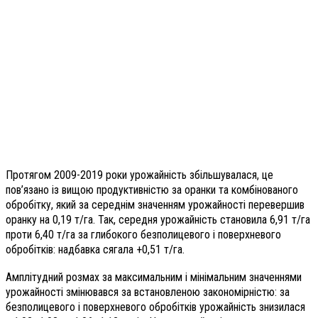
Протягом 2009-2019 роки урожайність збільшувалася, це
пов’язано із вищою продуктивністю за оранки та комбінованого
обробітку, який за середнім значенням урожайності перевершив
оранку на 0,19 т/га. Так, середня урожайність становила 6,91 т/га
проти 6,40 т/га за глибокого безполицевого і поверхневого
обробітків: надбавка сягала +0,51 т/га.
Амплітудний розмах за максимальним і мінімальним значеннями
урожайності змінювався за встановленою закономірністю: за
безполицевого і поверхневого обробітків урожайність знизилася