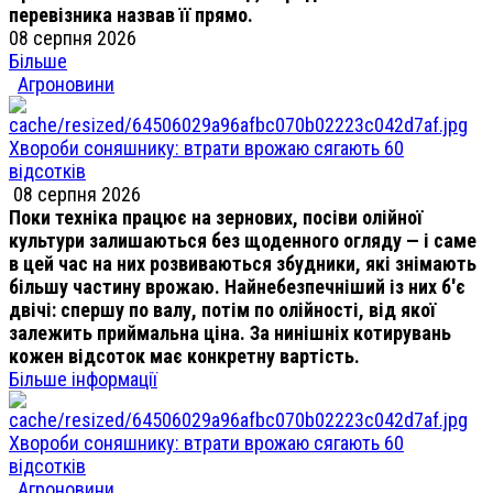
перевізника назвав її прямо.
08 серпня 2026
Більше
Агроновини
Хвороби соняшнику: втрати врожаю сягають 60
відсотків
08 серпня 2026
Поки техніка працює на зернових, посіви олійної
культури залишаються без щоденного огляду — і саме
в цей час на них розвиваються збудники, які знімають
більшу частину врожаю. Найнебезпечніший із них б'є
двічі: спершу по валу, потім по олійності, від якої
залежить приймальна ціна. За нинішніх котирувань
кожен відсоток має конкретну вартість.
Більше інформації
Хвороби соняшнику: втрати врожаю сягають 60
відсотків
Агроновини