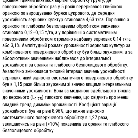
Цікавим і цінним виявився варіант обробітку ґрунту, де
поверхневий обробіток раз у 5 років переривався глибокою
оранкою за вирощування буряка цукрового, де середня
урожайність зернових культур становила 4,63 т/га. Порівняно з
оранкою та глибоким безполицевим обробітком зниження
становило 0,12–0,15 т/га, а у порівнянні з систематичним
поверхневим обробітком отримано надбавку зернових 0,14 т/га,
або 3,1%. Амплітудний розмах урожайності зернових культур за
комбінованого поверхневого обробітку був більш звуженим, а за
абсолютними значеннями наближався до інтервальної
урожайності за оранки та глибокого безполицевого обробітку.
Аналогічно змінювався типовий інтервал значень урожайності
зернових, який відносно систематичного поверхневого обробітку
був в 1,15 рази більш звуженим зі значно вищими інтервальними
значеннями урожайності. Вона за медіаною здебільшого тяжіла
до верхнього (L
) типового значення, що свідчить про менш
0,75
спадний тренд динаміки врожайності. Коефіцієнт варіації
урожайності був на рівні 8,96%, що нижче відносно
систематичного поверхневого обробітку в 1,27 раза,
залишаючись на рівні (<10%) показників за оранки та глибокого
безполицевого обробітку.