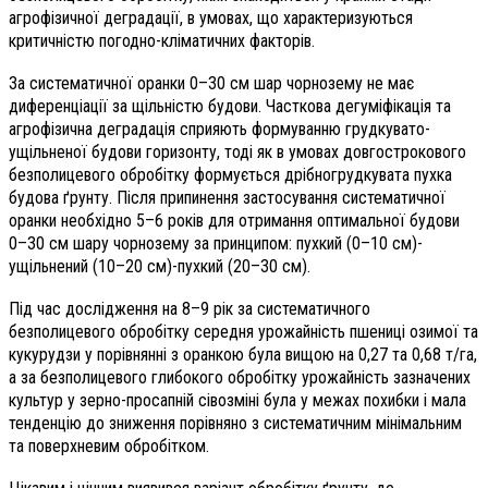
агрофізичної деградації, в умовах, що характеризуються
критичністю погодно-кліматичних факторів.
За систематичної оранки 0–30 см шар чорнозему не має
диференціації за щільністю будови. Часткова дегуміфікація та
агрофізична деградація сприяють формуванню грудкувато-
ущільненої будови горизонту, тоді як в умовах довгострокового
безполицевого обробітку формується дрібногрудкувата пухка
будова ґрунту. Після припинення застосування систематичної
оранки необхідно 5–6 років для отримання оптимальної будови
0–30 см шару чорнозему за принципом: пухкий (0–10 см)-
ущільнений (10–20 см)-пухкий (20–30 см).
Під час дослідження на 8–9 рік за систематичного
безполицевого обробітку середня урожайність пшениці озимої та
кукурудзи у порівнянні з оранкою була вищою на 0,27 та 0,68 т/га,
а за безполицевого глибокого обробітку урожайність зазначених
культур у зерно-просапній сівозміні була у межах похибки і мала
тенденцію до зниження порівняно з систематичним мінімальним
та поверхневим обробітком.