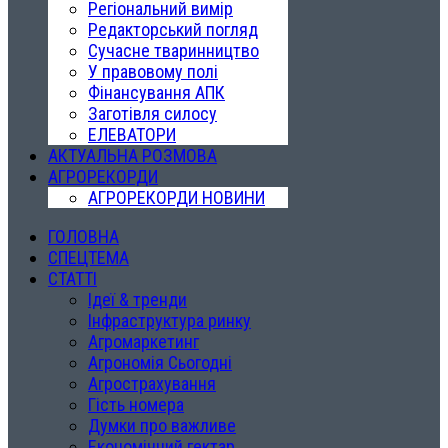
Регіональний вимір
Редакторський погляд
Сучасне тваринництво
У правовому полі
Фінансування АПК
Заготівля силосу
ЕЛЕВАТОРИ
АКТУАЛЬНА РОЗМОВА
АГРОРЕКОРДИ
АГРОРЕКОРДИ НОВИНИ
ГОЛОВНА
СПЕЦТЕМА
СТАТТІ
Ідеї & тренди
Інфраструктура ринку
Агромаркетинг
Агрономія Сьогодні
Агрострахування
Гість номера
Думки про важливе
Економічний гектар