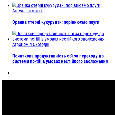
Актуальні статті
Оранка стерні кукурудзи: порівнюємо плуги
Агрономія Сьогодні
Початкова продуктивність сої за переходу до
системи no-till в умовах нестійкого зволоження