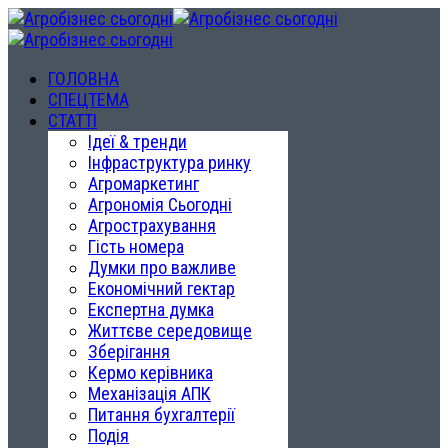
ГОЛОВНА
СПЕЦТЕМА
СТАТТІ
Ідеї & тренди
Інфраструктура ринку
Агромаркетинг
Агрономія Сьогодні
Агрострахування
Гість номера
Думки про важливе
Економічний гектар
Експертна думка
Життєве середовище
Зберігання
Кермо керівника
Механізація АПК
Питання бухгалтерії
Подія