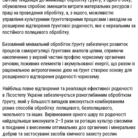
обумовлена спробою зменшити витрати матеріальних ресурсів і
праці на проведення обробітку, а, з іншого, можливістю
управління культурними ґрунтотворними процесами і виходом на
розширене відтворення ґрунтової родючості, яке є нереальним за
постійного полицевого обробітку.
Беззмінний мінімальний обробіток ґрунту забезпечує розвиток
процесів саморегуляції ґрунтових аналогів цілини, сприяючи
накопиченню у верхній частині профілю чорнозему органічних
речовин, поживних елементів і акумульованої енергії, що разом із
раціональною антропогенною дією на ґрунт створює основу для
розширеного відтворення родючості чорнозему.
Найбільш повне відтворення та реалізація ефективної родючості
в Лісостепу України забезпечується різноглибинним обробітком
ґрунту, який у більшості випадків виконується комбінуванням
різних способів обробітку: полицевого, безполицевого,
чизельного та інших. Вирівнювання орного шару по родючості
найдоцільніше виконувати 2–3 рази за ротацію культур сівозміни
в поєднанні з внесенням оптимальних доз органічних і мінеральних
добрив та застосуванні засобів хімічного захисту рослин.