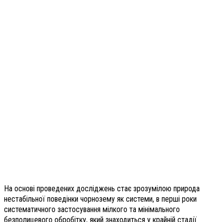
На основі проведених досліджень стає зрозумілою природа
нестабільної поведінки чорнозему як системи, в перші роки
систематичного застосування мілкого та мінімального
безполицевого обробітку, який знаходиться у крайній стадії