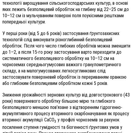
технології вирощування сільськогосподарських культур, в основі
яких лежить безполицевий обробіток на глибину від 22–25 см до
10–12 см із мульчуванням поверхні поля поукісними рештками
попередньої культури.
У перші роки (від 5 до 6 років) застосування ґрунтозахисних
технологій слід виконувати різноглибинний безполицевий
обробіток. Після чого число глибоких обробітків можна зменшити
до 1–2, а після 15-го року застосування варто переходити до
систематичного безполицевого обробітку на 10–12 см на
чорноземах середньогумусових важкого гранулометричного
складу, а на малогумусованих легкосуглинкових слід
застосовувати поверхневий обробіток із перериванням оранкою
або глибоким безполицевим обробітком кожні 5 років.
Зниження урожайності зернових культур від довгострокового (43
роки) поверхневого обробітку більшою мірю та глибокого
безполицевого меншою пов’язане з відтворенням гідрогенно-
акумулятивного процесу вторинного окарбоначування як процесу
вторинної акумуляції СаСО
у профілі чорноземів за рахунок
3
посилення ступеня гумідності та біогенності ґрунтових умов у