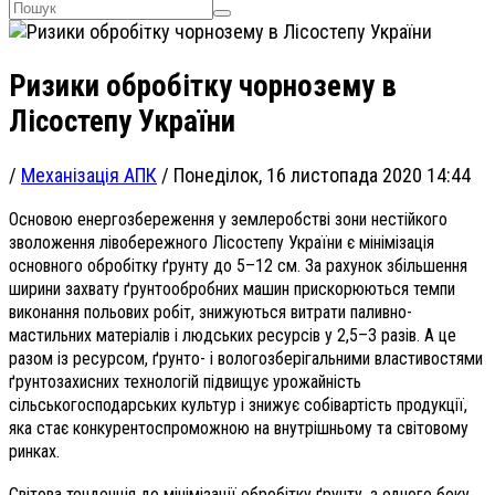
Ризики обробітку чорнозему в
Лісостепу України
/
Механізація АПК
/
Понеділок, 16 листопада 2020 14:44
Основою енергозбереження у землеробстві зони нестійкого
зволоження лівобережного Лісостепу України є мінімізація
основного обробітку ґрунту до 5–12 см. За рахунок збільшення
ширини захвату ґрунтообробних машин прискорюються темпи
виконання польових робіт, знижуються витрати паливно-
мастильних матеріалів і людських ресурсів у 2,5–3 разів. А це
разом із ресурсом, ґрунто- і вологозберігальними властивостями
ґрунтозахисних технологій підвищує урожайність
сільськогосподарських культур і знижує собівартість продукції,
яка стає конкурентоспроможною на внутрішньому та світовому
ринках.
Світова тенденція до мінімізації обробітку ґрунту, з одного боку,