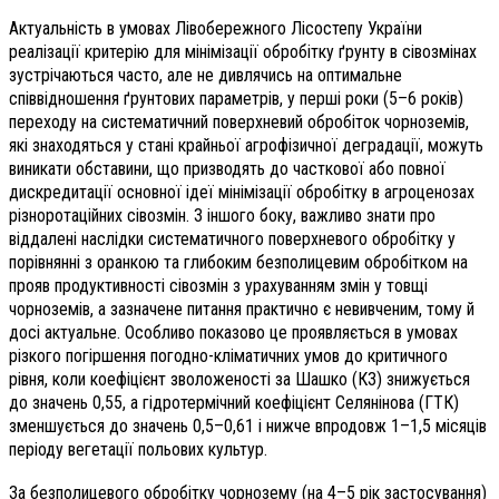
Актуальність в умовах Лівобережного Лісостепу України
реалізації критерію для мінімізації обробітку ґрунту в сівозмінах
зустрічаються часто, але не дивлячись на оптимальне
співвідношення ґрунтових параметрів, у перші роки (5–6 років)
переходу на систематичний поверхневий обробіток чорноземів,
які знаходяться у стані крайньої агрофізичної деградації, можуть
виникати обставини, що призводять до часткової або повної
дискредитації основної ідеї мінімізації обробітку в агроценозах
різноротаційних сівозмін. З іншого боку, важливо знати про
віддалені наслідки систематичного поверхневого обробітку у
порівнянні з оранкою та глибоким безполицевим обробітком на
прояв продуктивності сівозмін з урахуванням змін у товщі
чорноземів, а зазначене питання практично є невивченим, тому й
досі актуальне. Особливо показово це проявляється в умовах
різкого погіршення погодно-кліматичних умов до критичного
рівня, коли коефіцієнт зволоженості за Шашко (КЗ) знижується
до значень 0,55, а гідротермічний коефіцієнт Селянінова (ГТК)
зменшується до значень 0,5–0,61 і нижче впродовж 1–1,5 місяців
періоду вегетації польових культур.
За безполицевого обробітку чорнозему (на 4–5 рік застосування)