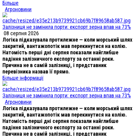
Більше
Агроновини
Залізниця не замінила порти: експорт зерна впав на 73%
08 серпня 2026
Логіка підказувала протилежне — коли морський шлях
закритий, вантажопотік мав перекинутися на колію.
Натомість перші дні серпня показали найглибше
падіння залізничного експорту за останні роки.
Причина не в самій залізниці, і представник
перевізника назвав її прямо.
Більше інформації
Залізниця не замінила порти: експорт зерна впав на 73%
Агроновини
Логіка підказувала протилежне — коли морський шлях
закритий, вантажопотік мав перекинутися на колію.
Натомість перші дні серпня показали найглибше
падіння залізничного експорту за останні роки.
Причина не в самій залізниці, і представник