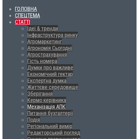
ГОЛОВНА
СПЕЦТЕМА
СТАТТІ
Ідеї & тренди
Інфраструктура ринку
Агромаркетинг
Агрономія Сьогодні
Агрострахування
Гість номера
Думки про важливе
Економічний гектар
Експертна думка
Життєве середовище
Зберігання
Кермо керівника
Механізація АПК
Питання бухгалтерії
Подія
Регіональний вимір
Редакторський погляд