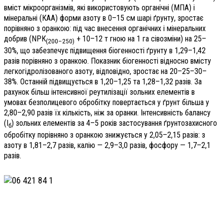
вміст мікроорганізмів, які використовують органічні (МПА) і
мінеральні (КАА) форми азоту в 0–15 см шарі ґрунту, зростає
порівняно з оранкою: під час внесення органічних і мінеральних
добрив (NPК
+ 10–12 т гною на 1 га сівозміни) на 25–
(200–250)
30%, що забезпечує підвищення біогенності ґрунту в 1,29–1,42
разів порівняно з оранкою. Показник біогенності відносно вмісту
легкогідролізованого азоту, відповідно, зростає на 20–25–30–
38%. Останній підвищується в 1,20–1,25 та 1,28–1,32 разів. За
рахунок більш інтенсивної реутилізації зольних елементів в
умовах безполицевого обробітку повертається у ґрунт більша у
2,80–2,90 разів їх кількість, ніж за оранки. Інтенсивність балансу
(І
) зольних елементів за 4–5 років застосування ґрунтозахисного
б
обробітку порівняно з оранкою знижується у 2,05–2,15 разів: з
азоту в 1,81–2,7 разів, калію — 2,9–3,0 разів, фосфору — 1,7–2,1
разів.