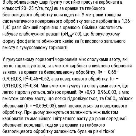
В оброблюваному шарі ґрунту постійно присутні карбонати в
кількості 20–25 т/га, тоді як за оранки та глибокого
безполицевого обробітку вони відсутні. У метровій товщі за
систематичного поверхневого обробітку запас карбонатів в 1,36–
1,45 разів більший порівняно з оранкою. Обмінна кислотність
набуває слаболужної реакції (рН
>7,0), що блокує рухому
сл
форму фосфатів та обмінного калію за їх високого загального
вмісту в гумусованому горизонті.
У гумусованому горизонті чорноземів між сполуками азоту, які
легко гідролізуються, та вмістом карбонатів виявлено обернений
зв’язок: за оранки та безполицевому обробітку: R= — 0,65–
2
0,70±0,03, R
=0,45–0,62, а за поверхневого обробітку: R= –
2
0,91±0,03, R
=0,84. Між вмістом гумусу та сполуками азоту, що
легко гідролізуються, зв’язок прямий: R= +0,93–0.96±0,03, а між
вмістом сполук азоту, що легко гідролізуються, та СаСО
зв’язок
3
обернений (­R = –0,69±0,03), який посилюється за поверхневого
обробітку. При цьому знижується залежність між вмістом
карбонатів та амонійного і нітратного азоту до рівня середньої
оберненої кореляції, тоді як за оранки та глибокого
безполицевого обробітку залежність була на рівні тісної