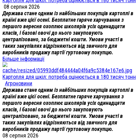
Картопля для шкіл: потреба оцінюється в 180 тисяч тонн
08 серпня 2026
Держава стане одним із найбільших покупців картоплі в
країні вже цієї осені. Безплатне гаряче харчування з
першого вересня охоплює школярів усіх одинадцяти
класів, і базові овочі до нього закуповують
централізовано, за бюджетні кошти. Умови участі в
таких закупівлях відрізняються від звичного для
виробників продажу партії гуртовому покупцю.
Більше інформації
Картопля для шкіл: потреба оцінюється в 180 тисяч тонн
Агроновини
Держава стане одним із найбільших покупців картоплі в
країні вже цієї осені. Безплатне гаряче харчування з
першого вересня охоплює школярів усіх одинадцяти
класів, і базові овочі до нього закуповують
централізовано, за бюджетні кошти. Умови участі в
таких закупівлях відрізняються від звичного для
виробників продажу партії гуртовому покупцю.
08 серпня 2026