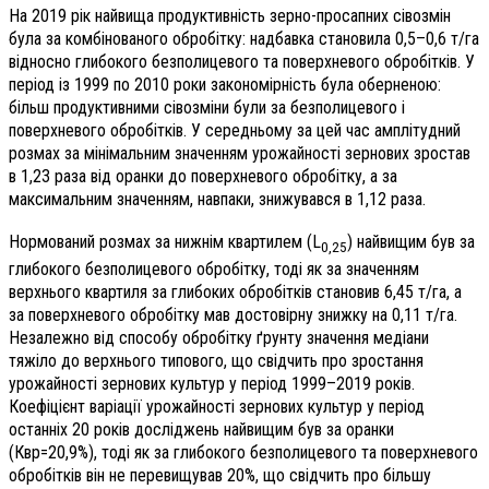
На 2019 рік найвища продуктивність зерно-просапних сівозмін
була за комбінованого обробітку: надбавка становила 0,5–0,6 т/га
відносно глибокого безполицевого та поверхневого обробітків. У
період із 1999 по 2010 роки закономірність була оберненою:
більш продуктивними сівозміни були за безполицевого і
поверхневого обробітків. У середньому за цей час амплітудний
розмах за мінімальним значенням урожайності зернових зростав
в 1,23 раза від оранки до поверхневого обробітку, а за
максимальним значенням, навпаки, знижувався в 1,12 раза.
Нормований розмах за нижнім квартилем (L
) найвищим був за
0,25
глибокого безполицевого обробітку, тоді як за значенням
верхнього квартиля за глибоких обробітків становив 6,45 т/га, а
за поверхневого обробітку мав достовірну знижку на 0,11 т/га.
Незалежно від способу обробітку ґрунту значення медіани
тяжіло до верхнього типового, що свідчить про зростання
урожайності зернових культур у період 1999–2019 років.
Коефіцієнт варіації урожайності зернових культур у період
останніх 20 років досліджень найвищим був за оранки
(Квр=20,9%), тоді як за глибокого безполицевого та поверхневого
обробітків він не перевищував 20%, що свідчить про більшу