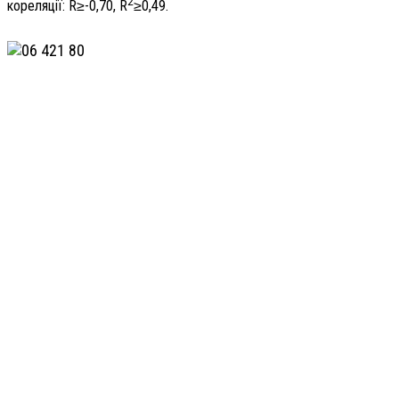
2
кореляції: R≥-0,70, R
≥0,49.