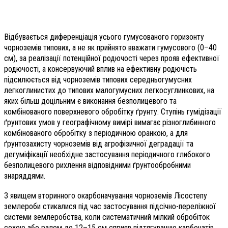
Відбувається диференціація усього гумусованого горизонту
чорноземів типових, а не як прийнято вважати гумусового (0–40
см), за реалізації потенційної родючості через прояв ефективної
родючості, а консервуючий вплив на ефективну родючість
підсилюється від чорноземів типових середньогумусних
легкоглинистих до типових малогумусних легкосуглинкових, на
яких більш доцільним є виконання безполицевого та
комбінованого поверхневого обробітку ґрунту. Ступінь гумідізації
ґрунтових умов у географічному вимірі вимагає різноглибинного
комбінованого обробітку з періодичною оранкою, а для
ґрунтозахисту чорноземів від агрофізичної деградації та
дегуміфікації необхідне застосування періодичного глибокого
безполицевого рихлення відповідними ґрунтообробними
знаряддями.
З явищем вторинного окарбоначування чорноземів Лісостепу
землероби стикалися під час застосування підсічно-переліжної
системи землеробства, коли систематичний мілкий обробіток
сохою або ралом до 12–15 см сприяв підтягуванню карбонатів