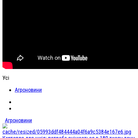
Усі
Агроновини
Агроновини