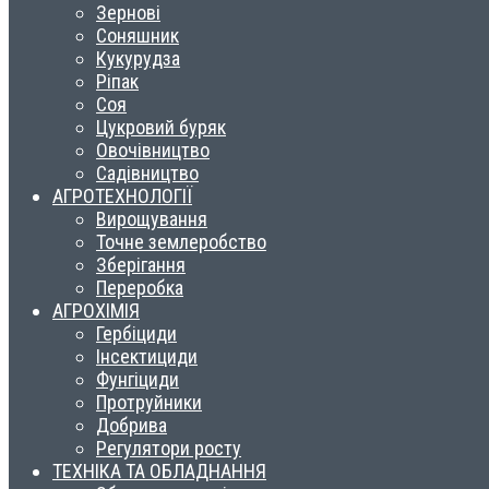
Зернові
Соняшник
Кукурудза
Ріпак
Соя
Цукровий буряк
Овочівництво
Садівництво
АГРОТЕХНОЛОГІЇ
Вирощування
Точне землеробство
Зберігання
Переробка
АГРОХІМІЯ
Гербіциди
Інсектициди
Фунгіциди
Протруйники
Добрива
Регулятори росту
ТЕХНІКА ТА ОБЛАДНАННЯ