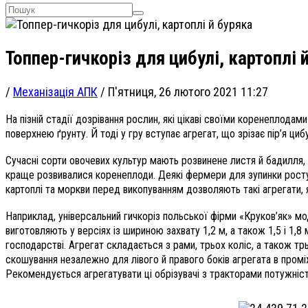
Топпер-гичкоріз для цибулі, картоплі 
/
Механізація АПК
/
П'ятниця, 26 лютого 2021 11:27
На пізній стадії дозрівання рослин, які цікаві своїми коренеплодам
поверхнею ґрунту. Й тоді у гру вступає агрегат, що зрізає пір’я цибу
Сучасні сорти овочевих культур мають розвинене листя й бадилля,
краще розвивалися коренеплоди. Деякі фермери для зупинки росту 
картоплі та моркви перед викопуванням дозволяють такі агрегати, я
Наприклад, універсальний гичкоріз польської фірми «Круков’як» мо
виготовляють у версіях із шириною захвату 1,2 м, а також 1,5 і 1,
господарстві. Агрегат складається з рами, трьох коліс, а також т
скошування незалежно для лівого й правого боків агрегата в проміж
Рекомендується агрегатувати ці обрізувачі з тракторами потужністю