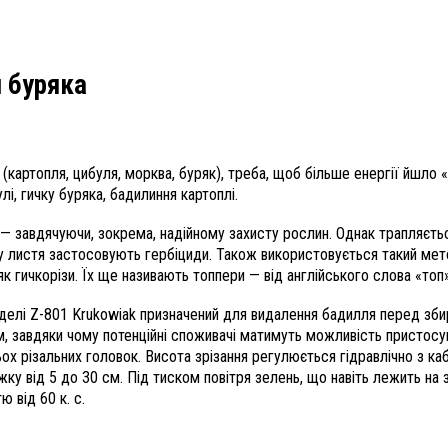
й буряка
и (картопля, цибуля, морква, буряк), треба, щоб більше енергії йшло
лі, гичку буряка, бадилиння картоплі.
 — завдячуючи, зокрема, надійному захисту рослин. Однак трапляєть
листя застосовують гербіциди. Також використовується такий метод
к гичкорізи. Їх ще називають топпери — від англійського слова «топ»
делі Z-801 Krukowiak призначений для видалення бадилля перед збир
8 м, завдяки чому потенційні споживачі матимуть можливість пристос
рьох різальних головок. Висота зрізання регулюється гідравлічно з 
ку від 5 до 30 см. Під тиском повітря зелень, що навіть лежить на з
 від 60 к. с.