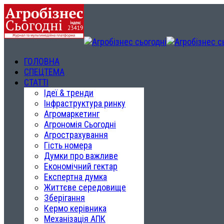
ГОЛОВНА
СПЕЦТЕМА
СТАТТІ
Ідеї & тренди
Інфраструктура ринку
Агромаркетинг
Агрономія Сьогодні
Агрострахування
Гість номера
Думки про важливе
Економічний гектар
Експертна думка
Життєве середовище
Зберігання
Кермо керівника
Механізація АПК