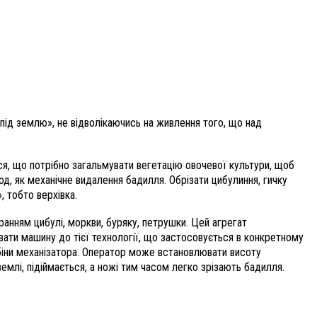
 «під землю», не відволікаючись на живлення того, що над
ся, що потрібно загальмувати вегетацію овочевої культури, щоб
, як механічне видалення бадилля. Обрізати цибулиння, гичку
, тобто верхівка.
анням цибулі, моркви, буряку, петрушки. Цей агрегат
увати машину до тієї технології, що застосовується в конкретному
кабіни механізатора. Оператор може встановлювати висоту
емлі, підіймається, а ножі тим часом легко зрізають бадилля.