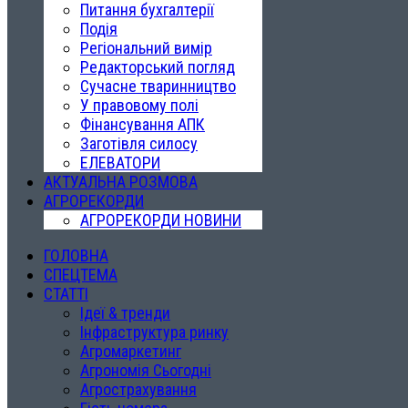
Питання бухгалтерії
Подія
Регіональний вимір
Редакторський погляд
Сучасне тваринництво
У правовому полі
Фінансування АПК
Заготівля силосу
ЕЛЕВАТОРИ
АКТУАЛЬНА РОЗМОВА
АГРОРЕКОРДИ
АГРОРЕКОРДИ НОВИНИ
ГОЛОВНА
СПЕЦТЕМА
СТАТТІ
Ідеї & тренди
Інфраструктура ринку
Агромаркетинг
Агрономія Сьогодні
Агрострахування