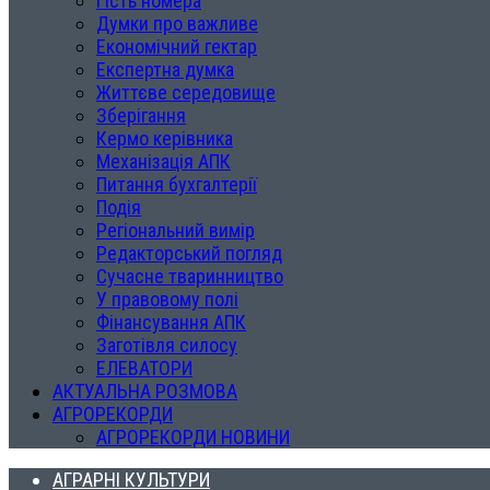
Гість номера
Думки про важливе
Економічний гектар
Експертна думка
Життєве середовище
Зберігання
Кермо керівника
Механізація АПК
Питання бухгалтерії
Подія
Регіональний вимір
Редакторський погляд
Сучасне тваринництво
У правовому полі
Фінансування АПК
Заготівля силосу
ЕЛЕВАТОРИ
АКТУАЛЬНА РОЗМОВА
АГРОРЕКОРДИ
АГРОРЕКОРДИ НОВИНИ
АГРАРНІ КУЛЬТУРИ