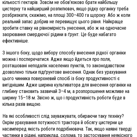
кількості гектарів. Зовсім не обов’язково брати найбільшу
цистерну та найширший розпилювач, якщо рідку органіку треба
розбризкати, скажімо, на площі 300–400 га щороку. Або ж коли
реальний запас добрив не перевищує цього рівня. Найкраще
зробити ставку на рівномірність унесення, або ж на одночасне
заорювання смердючої рідини в ґрунт. Це буде набагато
ефективніше.
З іншого боку, щодо вибору способу внесення рідкої органіки
можна і посперечатися. Адже якщо йдеться про поля,
розташовані неподалік населених пунктів, то законодавством
дозволено тільки підґрунтове внесення. Однак без урахування
цього чинника поверхневий спосіб із боку продуктивності є
вигіднішим. Адже ширина культиватора для внесення органіки на
глибину становить зазвичай 3–4 м, а розпорошення можливе на
ширину 15–18 м. Звісно ж, що і продуктивність роботи буде в
кілька разів вищою.
На які особливості слід зауважувати, обираючи таку техніку?
Окрім урахування потужності трактора й обсягу цистерни це
насамперед якість роботи подрібнювача. Так, якщо наявні тверді
частинки в рідині, наприклад, солома, то застосування неякісного