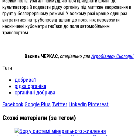
масиви полів, узагалі примудряються приєднати шланг до
культиватора й подавати рідку органіку під миттєве заорювання в
ґрунт у безперервному режимі. У всякому разі краще один раз
витратитися на трубопровід-шланг до поля, ніж перевозити
нескінченні кубометри гноївки до поля автомобільним
транспортом.
Василь ЧЕРКАС
,
спеціально для
Агробізнесу Сьогодні
Теги
добрива1
рідка органіка
органічні добрива
Facebook
Google Plus
Twitter
Linkedin
Pinterest
Схожі матеріали (за тегом)