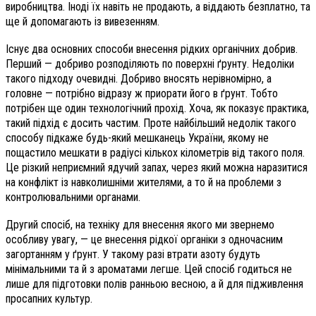
виробництва. Іноді їх навіть не продають, а віддають безплатно, та
ще й допомагають із вивезенням.
Існує два основних способи внесення рідких органічних добрив.
Перший — добриво розподіляють по поверхні ґрунту. Недоліки
такого підходу очевидні. Добриво вносять нерівномірно, а
головне — потрібно відразу ж приорати його в ґрунт. Тобто
потрібен ще один технологічний прохід. Хоча, як показує практика,
такий підхід є досить частим. Проте найбільший недолік такого
способу підкаже будь-який мешканець України, якому не
пощастило мешкати в радіусі кількох кілометрів від такого поля.
Це різкий неприємний ядучий запах, через який можна наразитися
на конфлікт із навколишніми жителями, а то й на проблеми з
контролювальними органами.
Другий спосіб, на техніку для внесення якого ми звернемо
особливу увагу, — це внесення рідкої органіки з одночасним
загортанням у ґрунт. У такому разі втрати азоту будуть
мінімальними та й з ароматами легше. Цей спосіб годиться не
лише для підготовки полів ранньою весною, а й для підживлення
просапних культур.