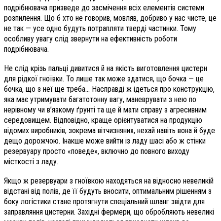
подрібнювача призведе до засмічення всіх елементів системи
розпилення. Що б хто не говорив, мовляв, добриво у нас чисте, це
не так — усе одно будуть потрапляти тверді частинки. Тому
особливу увагу слід звернути на ефективність роботи
подрібнювача.
Не слід крізь пальці дивитися й на якість виготовлення цистерн
для рідкої гноївки. То лише так може здатися, що бочка — це
бочка, що з неї ще треба… Насправді ж ідеться про конструкцію,
яка має утримувати багатотонну вагу, маневрувати з нею по
нерівному чи в’язкому ґрунті та ще й мати справу з агресивним
середовищем. Відповідно, краще орієнтуватися на продукцію
відомих виробників, зокрема вітчизняних, нехай навіть вона й буде
дещо дорожчою. Інакше може вийти із ладу шасі або ж стінки
резервуару просто «поведе», включно до повного виходу
місткості з ладу.
Якщо ж резервуари з гноївкою находяться на відносно невеликій
відстані від полів, де її будуть вносити, оптимальним рішенням з
боку логістики стане протягнути спеціальний шланг звідти для
заправляння цистерни. Західні фермери, що обробляють невеликі