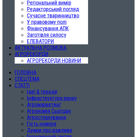
Регіональний вимір
Редакторський погляд
Сучасне тваринництво
У правовому полі
Фінансування АПК
Заготівля силосу
ЕЛЕВАТОРИ
АКТУАЛЬНА РОЗМОВА
АГРОРЕКОРДИ
АГРОРЕКОРДИ НОВИНИ
ГОЛОВНА
СПЕЦТЕМА
СТАТТІ
Ідеї & тренди
Інфраструктура ринку
Агромаркетинг
Агрономія Сьогодні
Агрострахування
Гість номера
Думки про важливе
Економічний гектар