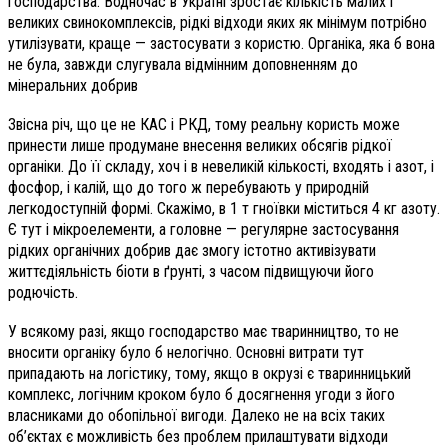
господарства. Водночас в Україні зростає кількість малих і
великих свинокомплексів, рідкі відходи яких як мінімум потрібно
утилізувати, краще — застосувати з користю. Органіка, яка б вона
не була, завжди слугувала відмінним доповненням до
мінеральних добрив
Звісна річ, що це не КАС і РКД, тому реальну користь може
принести лише продумане внесення великих обсягів рідкої
органіки. До її складу, хоч і в невеликій кількості, входять і азот, і
фосфор, і калій, що до того ж перебувають у природній
легкодоступній формі. Скажімо, в 1 т гноївки міститься 4 кг азоту.
Є тут і мікроелементи, а головне — регулярне застосування
рідких органічних добрив дає змогу істотно активізувати
життєдіяльність біоти в ґрунті, з часом підвищуючи його
родючість.
У всякому разі, якщо господарство має тваринництво, то не
вносити органіку було б нелогічно. Основні витрати тут
припадають на логістику, тому, якщо в окрузі є тваринницький
комплекс, логічним кроком було б досягнення угоди з його
власниками до обопільної вигоди. Далеко не на всіх таких
об’єктах є можливість без проблем прилаштувати відходи