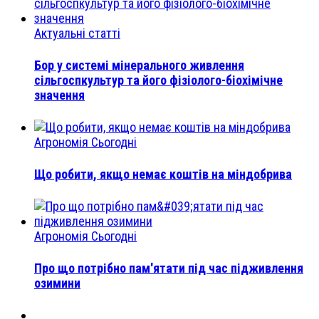
Актуальні статті
Бор у системі мінерального живлення
сільгоспкультур та його фізіолого-біохімічне
значення
Агрономія Сьогодні
Що робити, якщо немає коштів на міндобрива
Агрономія Сьогодні
Про що потрібно пам'ятати під час підживлення
озимини