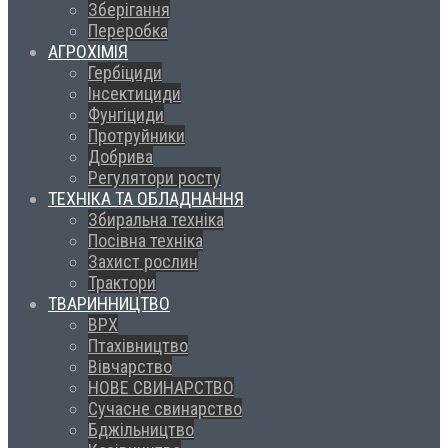
Зберігання
Переробка
АГРОХІМІЯ
Гербіциди
Інсектициди
Фунгіциди
Протруйники
Добрива
Регулятори росту
ТЕХНІКА ТА ОБЛАДНАННЯ
Збиральна техніка
Посівна техніка
Захист рослин
Трактори
ТВАРИННИЦТВО
ВРХ
Птахівництво
Вівчарство
НОВЕ СВИНАРСТВО
Сучасне свинарство
Бджільництво