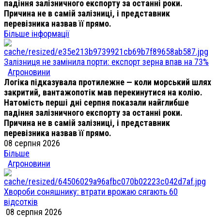
падіння залізничного експорту за останні роки.
Причина не в самій залізниці, і представник
перевізника назвав її прямо.
Більше інформації
Залізниця не замінила порти: експорт зерна впав на 73%
Агроновини
Логіка підказувала протилежне — коли морський шлях
закритий, вантажопотік мав перекинутися на колію.
Натомість перші дні серпня показали найглибше
падіння залізничного експорту за останні роки.
Причина не в самій залізниці, і представник
перевізника назвав її прямо.
08 серпня 2026
Більше
Агроновини
Хвороби соняшнику: втрати врожаю сягають 60
відсотків
08 серпня 2026