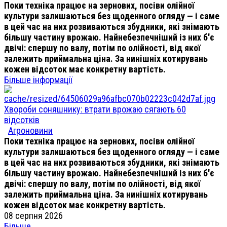
Поки техніка працює на зернових, посіви олійної
культури залишаються без щоденного огляду — і саме
в цей час на них розвиваються збудники, які знімають
більшу частину врожаю. Найнебезпечніший із них б'є
двічі: спершу по валу, потім по олійності, від якої
залежить приймальна ціна. За нинішніх котирувань
кожен відсоток має конкретну вартість.
Більше інформації
Хвороби соняшнику: втрати врожаю сягають 60
відсотків
Агроновини
Поки техніка працює на зернових, посіви олійної
культури залишаються без щоденного огляду — і саме
в цей час на них розвиваються збудники, які знімають
більшу частину врожаю. Найнебезпечніший із них б'є
двічі: спершу по валу, потім по олійності, від якої
залежить приймальна ціна. За нинішніх котирувань
кожен відсоток має конкретну вартість.
08 серпня 2026
Більше