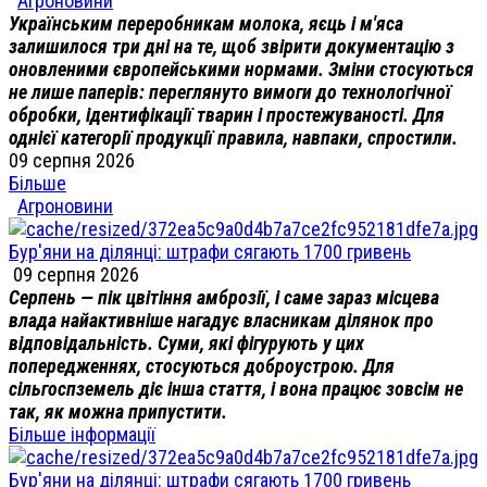
Агроновини
Українським переробникам молока, яєць і м'яса
залишилося три дні на те, щоб звірити документацію з
оновленими європейськими нормами. Зміни стосуються
не лише паперів: переглянуто вимоги до технологічної
обробки, ідентифікації тварин і простежуваності. Для
однієї категорії продукції правила, навпаки, спростили.
09 серпня 2026
Більше
Агроновини
Бур'яни на ділянці: штрафи сягають 1700 гривень
09 серпня 2026
Серпень — пік цвітіння амброзії, і саме зараз місцева
влада найактивніше нагадує власникам ділянок про
відповідальність. Суми, які фігурують у цих
попередженнях, стосуються доброустрою. Для
сільгоспземель діє інша стаття, і вона працює зовсім не
так, як можна припустити.
Більше інформації
Бур'яни на ділянці: штрафи сягають 1700 гривень