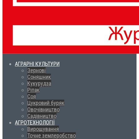
АГРАРНІ КУЛЬТУРИ
Зернові
Соняшник
Кукурудза
Ріпак
Соя
Цукровий буряк
Овочівництво
Садівництво
АГРОТЕХНОЛОГІЇ
Вирощування
Точне землеробство