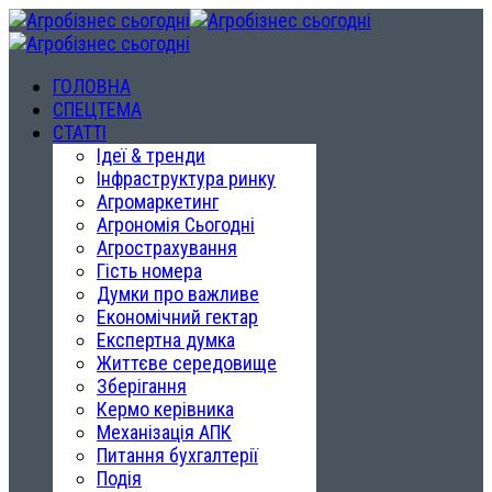
ГОЛОВНА
СПЕЦТЕМА
СТАТТІ
Ідеї & тренди
Інфраструктура ринку
Агромаркетинг
Агрономія Сьогодні
Агрострахування
Гість номера
Думки про важливе
Економічний гектар
Експертна думка
Життєве середовище
Зберігання
Кермо керівника
Механізація АПК
Питання бухгалтерії
Подія