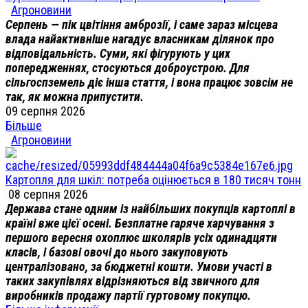
Агроновини
Серпень — пік цвітіння амброзії, і саме зараз місцева
влада найактивніше нагадує власникам ділянок про
відповідальність. Суми, які фігурують у цих
попередженнях, стосуються доброустрою. Для
сільгоспземель діє інша стаття, і вона працює зовсім не
так, як можна припустити.
09 серпня 2026
Більше
Агроновини
Картопля для шкіл: потреба оцінюється в 180 тисяч тонн
08 серпня 2026
Держава стане одним із найбільших покупців картоплі в
країні вже цієї осені. Безплатне гаряче харчування з
першого вересня охоплює школярів усіх одинадцяти
класів, і базові овочі до нього закуповують
централізовано, за бюджетні кошти. Умови участі в
таких закупівлях відрізняються від звичного для
виробників продажу партії гуртовому покупцю.