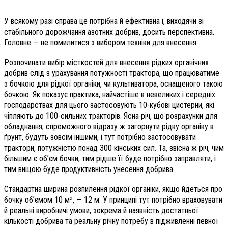
У всякому разі справа це потрібна й ефективна і, виходячи зі
стабільного дорожчання азотних добрив, досить перспективна.
Головне — не помилитися з вибором техніки для внесення.
Розпочинати вибір місткостей для внесення рідких органічних
добрив слід з урахування потужності трактора, що працюватиме
з бочкою для рідкої органіки, чи культиватора, оснащеного такою
бочкою. Як показує практика, найчастіше в невеликих і середніх
господарствах для цього застосовують 10-кубові цистерни, які
чіпляють до 100-сильних тракторів. Ясна річ, що розрахунки для
обладнання, спроможного відразу ж загорнути рідку органіку в
ґрунт, будуть зовсім іншими, і тут потрібно застосовувати
трактори, потужністю понад 300 кінських сил. Та, звісна ж річ, чим
більшим є об’єм бочки, тим рідше її буде потрібно заправляти, і
тим вищою буде продуктивність унесення добрива.
Стандартна ширина розпилення рідкої органіки, якщо йдеться про
бочку об’ємом 10 м³, — 12 м. У принципі тут потрібно враховувати
й реальні виробничі умови, зокрема й наявність достатньої
кількості добрива та реальну річну потребу в підживленні певної