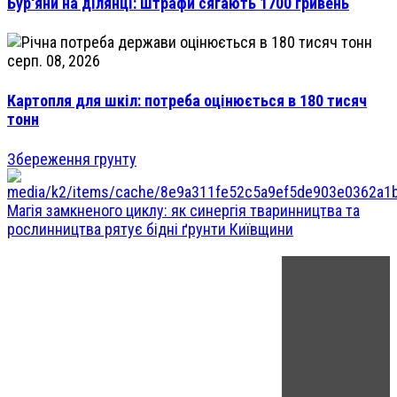
Бур'яни на ділянці: штрафи сягають 1700 гривень
серп. 08, 2026
Картопля для шкіл: потреба оцінюється в 180 тисяч
тонн
Збереження грунту
Магія замкненого циклу: як синергія тваринництва та
рослинництва рятує бідні ґрунти Київщини