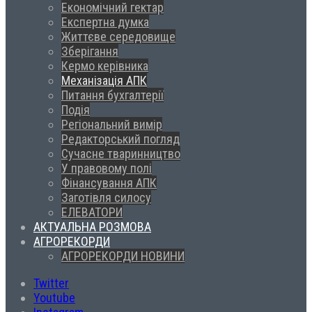
Економічний гектар
Експертна думка
Життєве середовище
Зберігання
Кермо керівника
Механізація АПК
Питання бухгалтерії
Подія
Регіональний вимір
Редакторський погляд
Сучасне тваринництво
У правовому полі
Фінансування АПК
Заготівля силосу
ЕЛЕВАТОРИ
АКТУАЛЬНА РОЗМОВА
АГРОРЕКОРДИ
АГРОРЕКОРДИ НОВИНИ
Twitter
Youtube