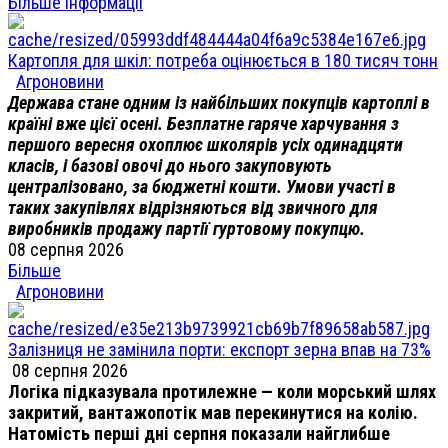
Більше інформації
Картопля для шкіл: потреба оцінюється в 180 тисяч тонн
Агроновини
Держава стане одним із найбільших покупців картоплі в
країні вже цієї осені. Безплатне гаряче харчування з
першого вересня охоплює школярів усіх одинадцяти
класів, і базові овочі до нього закуповують
централізовано, за бюджетні кошти. Умови участі в
таких закупівлях відрізняються від звичного для
виробників продажу партії гуртовому покупцю.
08 серпня 2026
Більше
Агроновини
Залізниця не замінила порти: експорт зерна впав на 73%
08 серпня 2026
Логіка підказувала протилежне — коли морський шлях
закритий, вантажопотік мав перекинутися на колію.
Натомість перші дні серпня показали найглибше