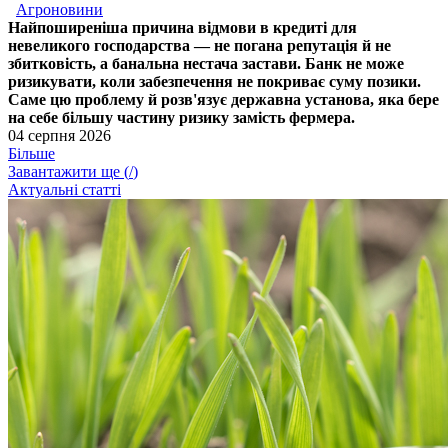
Агроновини
Найпоширеніша причина відмови в кредиті для
невеликого господарства — не погана репутація й не
збитковість, а банальна нестача застави. Банк не може
ризикувати, коли забезпечення не покриває суму позики.
Саме цю проблему й розв'язує державна установа, яка бере
на себе більшу частину ризику замість фермера.
04 серпня 2026
Більше
Завантажити ще (
/
)
Актуальні статті