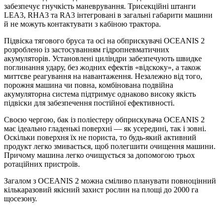
забезпечує гнучкість маневрування. Трисекційні штанги
LEA3, RHA3 та RA3 інтегровані в загальні габарити машини
й не можуть контактувати з кабіною трактора.
Підвіска тягового бруса та осі на обприскувачі OCEANIS 2
розроблено із застосуванням гідропневматичних
акумуляторів. Установлені циліндри забезпечують швидке
поглинання удару, без жодних ефектів «відскоку», а також
миттєве реагування на навантаження. Незалежно від того,
порожня машина чи повна, комбінована подвійна
акумуляторна система підтримує однаково високу якість
підвіски для забезпечення постійної ефективності.
Своєю чергою, бак із поліестеру обприскувача OCEANIS 2
має ідеально гладенькі поверхні — як усередині, так і зовні.
Оскільки поверхня їх не пориста, то будь-який активний
продукт легко змивається, щоб полегшити очищення машини.
Причому машина легко очищується за допомогою трьох
ротаційних пристроїв.
Загалом з OCEANIS 2 можна сміливо планувати повноцінний
кількаразовий якісний захист рослин на площі до 2000 га
щосезону.