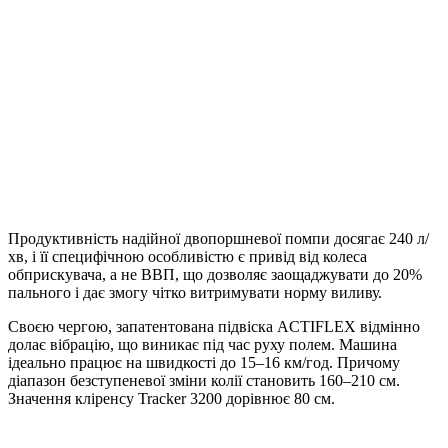
Продуктивність надійної двопоршневої помпи досягає 240 л/
хв, і її специфічною особливістю є привід від колеса
обприскувача, а не ВВП, що дозволяє заощаджувати до 20%
пального і дає змогу чітко витримувати норму виливу.
Своєю чергою, запатентована підвіска ACTIFLEX відмінно
долає вібрацію, що виникає під час руху полем. Машина
ідеально працює на швидкості до 15–16 км/год. Причому
діапазон безступеневої зміни колії становить 160–210 см.
Значення кліренсу Tracker 3200 дорівнює 80 см.