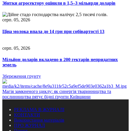
Збитки агросектору оцінили в 1,5–3 мільярди доларів
серп. 05, 2026
Ціна молока впала до 14 грн при собівартості 13
серп. 05, 2026
Мільйон доларів вкладено в 200 гектарів непридатних
земель
Збереження грунту
Магія замкненого циклу: як синергія тваринництва та
рослинництва рятує бідні ґрунти Київщини
РЕКЛАМА В ЖУРНАЛІ
КОНТАКТИ
Використання матеріалів
ПРО ЖУРНАЛ
Пошук