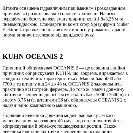
Штанга оснащена гідравлічним підійманням і розкладанням,
причому всі розпилювальні головки захищено. На осях
передбачено безступеневу зміну ширини колії 1,8–3,25 м та
пневмопідвіскою. Стандартний комп’ютер Spray фірми Muller
Elektronik призначено для автоматичного утримання заданої
норми виливу, незалежно від швидкості руху.
KUHN OCEANIS 2
Причіпний обприскувач OCEANIS 2 — це вершина лінійки
причіпних обприскувачів KUHN, що, зокрема, виражається в
солідних технічних характеристиках. Маючи бак 5000 або
7700 л та штангу від 24 до 48 м, OCEANIS 2 задовольнить
практично всі потреби фермера. До того ж, маючи довжину
від точки зчеплення до осі 5 м (місткість бака 5000 і 5600 л) та
висоту 3,75 м (зі штангами 36 м), обприскувач OCEANIS 2 є
надзвичайно компактною машиною.
Порівняно невелика довжина моделі дає змогу легкого
маневрування на розворотній смузі, що поліпшує точність
обприскування й обмежує пошкодження рослин. Також
невелика відстань від точки зчеплення до осі машини