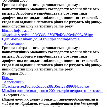
05 серпня 2026
Гривня з літра — ось що лишається одному з
найпотужніших молочних господарств країни після всіх
витрат. За добового виробництва в сто тонн така
арифметика виглядає особливо промовисто: технології,
стадо й обладнання світового рівня не рятують від ринку,
який опустив ціну на третину за пів року.
Більше інформації
Ціна молока впала до 14 грн при собівартості 13
Агроновини
Гривня з літра — ось що лишається одному з
найпотужніших молочних господарств країни після всіх
витрат. За добового виробництва в сто тонн така
арифметика виглядає особливо промовисто: технології,
стадо й обладнання світового рівня не рятують від ринку,
який опустив ціну на третину за пів року.
05 серпня 2026
Більше
Агроновини
Мільйон доларів вкладено в 200 гектарів непридатних земель
05 серпня 2026
Піщані поля, які роками вважали малопродуктивними й
майже не обробляли, стали майданчиком для інвестиції