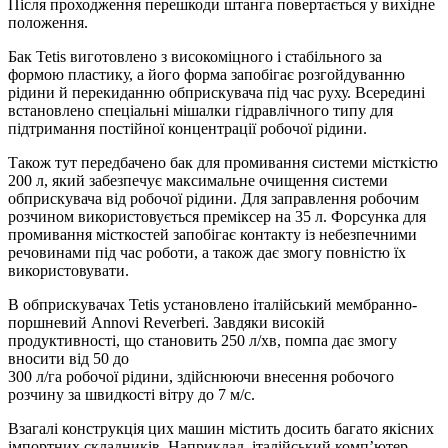
Після проходження перешкоди штанга повертається у вихідне
положення.
Бак Tetis виготовлено з високоміцного і стабільного за
формою пластику, а його форма запобігає розгойдуванню
рідини й перекиданню обприскувача під час руху. Всередині
встановлено спеціальні мішалки гідравлічного типу для
підтримання постійної концентрації робочої рідини.
Також тут передбачено бак для промивання системи місткістю
200 л, який забезпечує максимальне очищення системи
обприскувача від робочої рідини. Для заправлення робочим
розчином використовується преміксер на 35 л. Форсунка для
промивання місткостей запобігає контакту із небезпечними
речовинами під час роботи, а також дає змогу повністю їх
використовувати.
В обприскувачах Tetis установлено італійський мембранно-
поршневий Annovi Reverberi. Завдяки високій
продуктивності, що становить 250 л/хв, помпа дає змогу
вносити від 50 до
300 л/га робочої рідини, здійснюючи внесення робочого
розчину за швидкості вітру до 7 м/с.
Взагалі конструкція цих машин містить досить багато якісних
імпортних складників. Наприклад, італійський комп’ютер