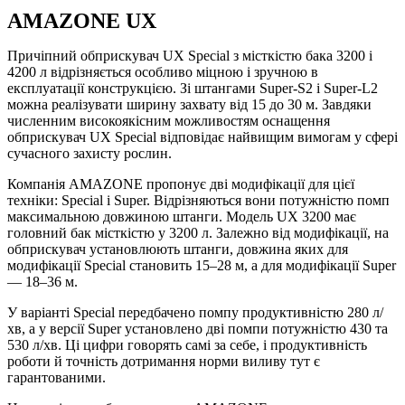
AMAZONE UX
Причіпний обприскувач UX Special з місткістю бака 3200 і
4200 л відрізняється особливо міцною і зручною в
експлуатації конструкцією. Зі штангами Super-S2 і Super-L2
можна реалізувати ширину захвату від 15 до 30 м. Завдяки
численним високоякісним можливостям оснащення
обприскувач UX Special відповідає найвищим вимогам у сфері
сучасного захисту рослин.
Компанія AMAZONE пропонує дві модифікації для цієї
техніки: Special і Super. Відрізняються вони потужністю помп
максимальною довжиною штанги. Модель UX 3200 має
головний бак місткістю у 3200 л. Залежно від модифікації, на
обприскувач установлюють штанги, довжина яких для
модифікації Special становить 15–28 м, а для модифікації Super
— 18–36 м.
У варіанті Special передбачено помпу продуктивністю
280 л/
хв, а у версії Super установлено дві помпи потужністю 430 та
530 л/хв. Ці цифри говорять самі за себе, і продуктивність
роботи й точність дотримання норми виливу тут є
гарантованими.