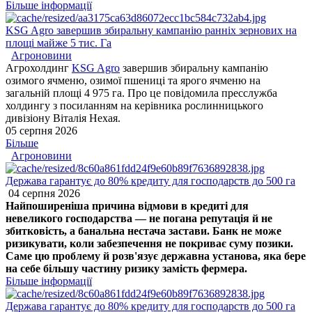
Більше інформації
KSG Agro завершив збиральну кампанію ранніх зернових на
площі майже 5 тис. Га
Агроновини
Агрохолдинг
KSG Agro
завершив збиральну кампанію
озимого ячменю, озимої пшениці та ярого ячменю на
загальній площі 4 975 га. Про це повідомила пресслужба
холдингу з посиланням на керівника рослинницького
дивізіону Віталія Нехая.
05 серпня 2026
Більше
Агроновини
Держава гарантує до 80% кредиту для господарств до 500 га
04 серпня 2026
Найпоширеніша причина відмови в кредиті для
невеликого господарства — не погана репутація й не
збитковість, а банальна нестача застави. Банк не може
ризикувати, коли забезпечення не покриває суму позики.
Саме цю проблему й розв'язує державна установа, яка бере
на себе більшу частину ризику замість фермера.
Більше інформації
Держава гарантує до 80% кредиту для господарств до 500 га