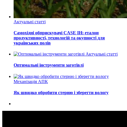
Актуальні статті
Самохідні обприскувачі CASE IH: еталон
продуктивності, технологій та окупності для
українських полів
Актуальні статті
Оптимальні інструменти заготівлі
Механізація АПК
Як швидко обробити стерню і зберегти вологу