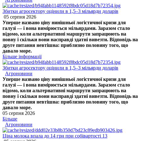
Збитки агросектору оцінили в 1,5–3 мільярди доларів
05 серпня 2026
Уперше названо ціну нинішньої логістичної кризи для
галузі — і вона вимірюється мільярдами. Заразом стало
відомо, коли альтернативні маршрути запрацюють на
повну і скільки вони насправді здатні вивезти. Відповідь на
друге питання невтішна: приблизно половину того, що
давало море.
Більше інформації
Збитки агросектору оцінили в 1,5–3 мільярди доларів
Агроновини
Уперше названо ціну нинішньої логістичної кризи для
галузі — і вона вимірюється мільярдами. Заразом стало
відомо, коли альтернативні маршрути запрацюють на
повну і скільки вони насправді здатні вивезти. Відповідь на
друге питання невтішна: приблизно половину того, що
давало море.
05 серпня 2026
Більше
Агроновини
Ціна молока впала до 14 грн при собівартості 13