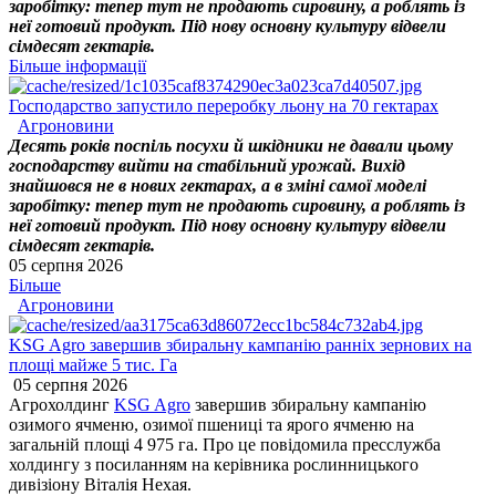
заробітку: тепер тут не продають сировину, а роблять із
неї готовий продукт. Під нову основну культуру відвели
сімдесят гектарів.
Більше інформації
Господарство запустило переробку льону на 70 гектарах
Агроновини
Десять років поспіль посухи й шкідники не давали цьому
господарству вийти на стабільний урожай. Вихід
знайшовся не в нових гектарах, а в зміні самої моделі
заробітку: тепер тут не продають сировину, а роблять із
неї готовий продукт. Під нову основну культуру відвели
сімдесят гектарів.
05 серпня 2026
Більше
Агроновини
KSG Agro завершив збиральну кампанію ранніх зернових на
площі майже 5 тис. Га
05 серпня 2026
Агрохолдинг
KSG Agro
завершив збиральну кампанію
озимого ячменю, озимої пшениці та ярого ячменю на
загальній площі 4 975 га. Про це повідомила пресслужба
холдингу з посиланням на керівника рослинницького
дивізіону Віталія Нехая.