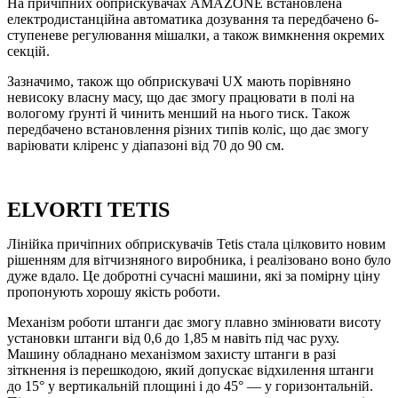
На причіпних обприскувачах AMAZONE встановлена
електродистанційна автоматика дозування та передбачено 6-
ступеневе регулювання мішалки, а також вимкнення окремих
секцій.
Зазначимо, також що обприскувачі UX мають порівняно
невисоку власну масу, що дає змогу працювати в полі на
вологому ґрунті й чинить менший на нього тиск. Також
передбачено встановлення різних типів коліс, що дає змогу
варіювати кліренс у діапазоні від 70 до 90 см.
ELVORTI TETIS
Лінійка причіпних обприскувачів Tetis стала цілковито новим
рішенням для вітчизняного виробника, і реалізовано воно було
дуже вдало. Це добротні сучасні машини, які за помірну ціну
пропонують хорошу якість роботи.
Механізм роботи штанги дає змогу плавно змінювати висоту
установки штанги від 0,6 до 1,85 м навіть під час руху.
Машину обладнано механізмом захисту штанги в разі
зіткнення із перешкодою, який допускає відхилення штанги
до 15° у вертикальній площині і до 45° — у горизонтальній.