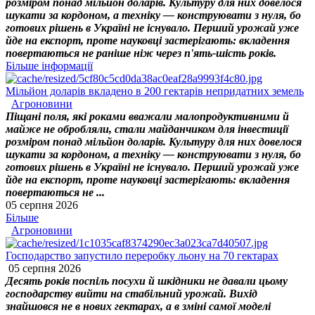
розміром понад мільйон доларів. Культуру для них довелося
шукати за кордоном, а техніку — конструювати з нуля, бо
готових рішень в Україні не існувало. Перший урожай уже
йде на експорт, проте науковці застерігають: вкладення
повертаються не раніше ніж через п'ять-шість років.
Більше інформації
Мільйон доларів вкладено в 200 гектарів непридатних земель
Агроновини
Піщані поля, які роками вважали малопродуктивними й
майже не обробляли, стали майданчиком для інвестиції
розміром понад мільйон доларів. Культуру для них довелося
шукати за кордоном, а техніку — конструювати з нуля, бо
готових рішень в Україні не існувало. Перший урожай уже
йде на експорт, проте науковці застерігають: вкладення
повертаються не ...
05 серпня 2026
Більше
Агроновини
Господарство запустило переробку льону на 70 гектарах
05 серпня 2026
Десять років поспіль посухи й шкідники не давали цьому
господарству вийти на стабільний урожай. Вихід
знайшовся не в нових гектарах, а в зміні самої моделі