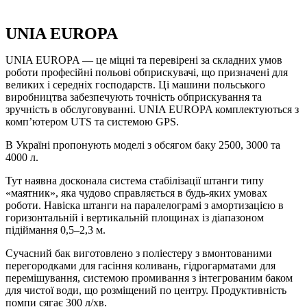
UNIA EUROPA
UNIA EUROPA — це міцні та перевірені за складних умов
роботи професійні польові обприскувачі, що призначені для
великих і середніх господарств. Ці машини польського
виробництва забезпечують точність обприскування та
зручність в обслуговуванні. UNIA EUROPA комплектуються з
комп’ютером UTS та системою GPS.
В Україні пропонують моделі з обсягом баку 2500, 3000 та
4000 л.
Тут наявна досконала система стабілізації штанги типу
«маятник», яка чудово справляється в будь-яких умовах
роботи. Навіска штанги на паралелограмі з амортизацією в
горизонтальній і вертикальній площинах із діапазоном
підіймання 0,5–2,3 м.
Сучасний бак виготовлено з поліестеру з вмонтованими
перегородками для гасіння коливань, гідрогарматами для
перемішування, системою промивання з інтегрованим баком
для чистої води, що розміщений по центру. Продуктивність
помпи сягає 300 л/хв.