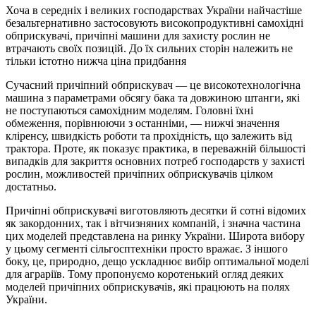
Хоча в середніх і великих господарствах України найчастіше
безальтернативно застосовують високопродуктивні самохідні
обприскувачі, причіпні машини для захисту рослин не
втрачають своїх позицій. До їх сильних сторін належить не
тільки істотно нижча ціна придбання
Сучасний причіпний обприскувач — це високотехнологічна
машина з параметрами обсягу бака та довжиною штанги, які
не поступаються самохідним моделям. Головні їхні
обмеження, порівнюючи з останніми, — нижчі значення
кліренсу, швидкість роботи та прохідність, що залежить від
трактора. Проте, як показує практика, в переважній більшості
випадків для закриття основних потреб господарств у захисті
рослин, можливостей причіпних обприскувачів цілком
достатньо.
Причіпні обприскувачі виготовляють десятки й сотні відомих
як закордонних, так і вітчизняних компаній, і значна частина
цих моделей представлена на ринку України. Широта вибору
у цьому сегменті сільгосптехніки просто вражає. З іншого
боку, це, природно, дещо ускладнює вибір оптимальної моделі
для аграріїв. Тому пропонуємо коротенький огляд деяких
моделей причіпних обприскувачів, які працюють на полях
України.