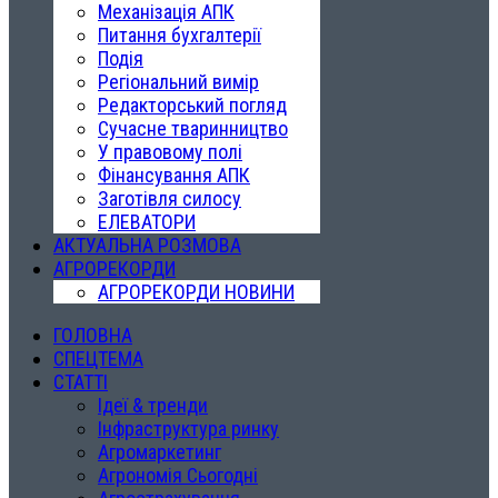
Механізація АПК
Питання бухгалтерії
Подія
Регіональний вимір
Редакторський погляд
Сучасне тваринництво
У правовому полі
Фінансування АПК
Заготівля силосу
ЕЛЕВАТОРИ
АКТУАЛЬНА РОЗМОВА
АГРОРЕКОРДИ
АГРОРЕКОРДИ НОВИНИ
ГОЛОВНА
СПЕЦТЕМА
СТАТТІ
Ідеї & тренди
Інфраструктура ринку
Агромаркетинг
Агрономія Сьогодні