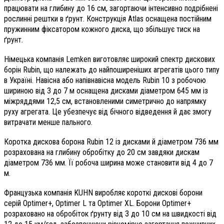
працювати на глибину до 16 см, загортаючи інтенсивно подрібнені
рослинні рештки в ґрунт. Конструкція Atlas оснащена постійним
пружинним фіксатором кожного диска, що збільшує тиск на
ґрунт.
Німецька компанія Lemken виготовляє широкий спектр дискових
борін Rubin, що належать до найпоширеніших агрегатів цього типу
в Україні. Навісна або напівнавісна модель Rubin 10 з робочою
шириною від 3 до 7 м оснащена дисками діаметром 645 мм із
міжряддями 12,5 см, встановленими симетрично до напрямку
руху агрегата. Це убезпечує від бічного відведення й дає змогу
витрачати менше пального.
Коротка дискова борона Rubin 12 із дисками й діаметром 736 мм
розрахована на глибину обробітку до 20 см завдяки дискам
діаметром 736 мм. Її робоча ширина може становити від 4 до 7
м.
Французька компанія KUHN виробляє короткі дискові борони
серій Optimer+, Optimer L та Optimer XL. Борони Optimer+
розраховано на обробіток ґрунту від 3 до 10 см на швидкості від