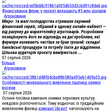
Фінансування ферм: у проєкт вкладають 85 млн доларів
Агроновини
Мікро- та малі господарства отримали окремий
фінансовий сервіс, зібраний в одному онлайн-кабінеті —
від рахунку до маркетплейсу агротоварів. Розробники
позиціонують його як відповідь на дві проблеми, які
фермери називають частіше за брак грошей: складні
банківські процедури та потребу їхати до відділення.
Цільова аудиторія проєкту вимірюється ...
07 серпня 2026
Більше
Агроновини
Особливості мінерального живлення пшениці озимої
восени
07 серпня 2026
Осіння посівна кампанія озимих зернових культур
невдовзі розпочнеться. Тому водночас із традиційним
живленням фахівці
компанії Ukravit
наголошують на