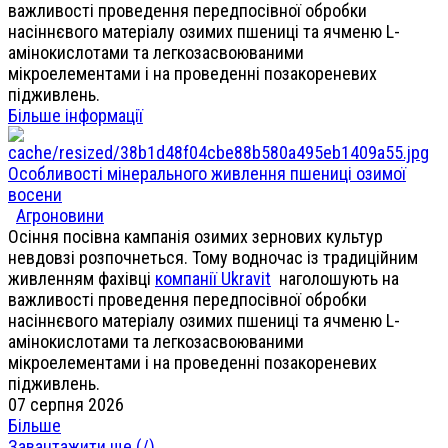
важливості проведення передпосівної обробки
насіннєвого матеріалу озимих пшениці та ячменю L-
амінокислотами та легкозасвоюваними
мікроелементами і на проведенні позакореневих
підживлень.
Більше інформації
Особливості мінерального живлення пшениці озимої
восени
Агроновини
Осіння посівна кампанія озимих зернових культур
невдовзі розпочнеться. Тому водночас із традиційним
живленням фахівці
компанії Ukravit
наголошують на
важливості проведення передпосівної обробки
насіннєвого матеріалу озимих пшениці та ячменю L-
амінокислотами та легкозасвоюваними
мікроелементами і на проведенні позакореневих
підживлень.
07 серпня 2026
Більше
Завантажити ще (
/
)