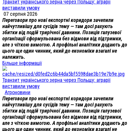
Транзит українського зерна через Польщу: аграрії
виставили умову
07 серпня 2026
Переговори про нові експортні коридори зачепили
найчутливішу для сусідів тему — там досі рахують
збитки від подій трирічної давнини. Позиція галузевої
організації сформульована без відмови від підтримки,
але з чіткою вимогою. А профільні аналітики додають до
цього ще один чинник, який до економіки взагалі не
належить.
Більше інформації
Транзит українського зерна через Польщу: аграрії
виставили умову
Агроновини
Переговори про нові експортні коридори зачепили
найчутливішу для сусідів тему — там досі рахують
збитки від подій трирічної давнини. Позиція галузевої
організації сформульована без відмови від підтримки,
але з чіткою вимогою. А профільні аналітики додають до
цього ще один чинник, який до економіки взагалі не