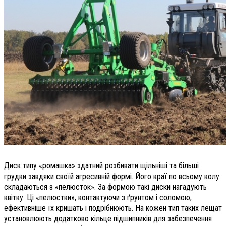
Диск типу «ромашка» здатний розбивати щільніші та більші
грудки завдяки своїй агресивній формі. Його краї по всьому колу
складаються з «пелюсток». За формою такі диски нагадують
квітку. Ці «пелюстки», контактуючи з ґрунтом і соломою,
ефективніше їх кришать і подрібнюють. На кожен тип таких лещат
установлюють додатково кільце підшипників для забезпечення