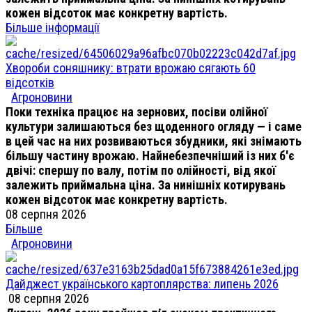
кожен відсоток має конкретну вартість.
Більше інформації
Хвороби соняшнику: втрати врожаю сягають 60
відсотків
Агроновини
Поки техніка працює на зернових, посіви олійної
культури залишаються без щоденного огляду — і саме
в цей час на них розвиваються збудники, які знімають
більшу частину врожаю. Найнебезпечніший із них б'є
двічі: спершу по валу, потім по олійності, від якої
залежить приймальна ціна. За нинішніх котирувань
кожен відсоток має конкретну вартість.
08 серпня 2026
Більше
Агроновини
Дайджест українського картоплярства: липень 2026
08 серпня 2026