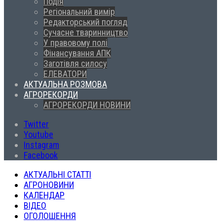
Подія
Регіональний вимір
Редакторський погляд
Сучасне тваринництво
У правовому полі
Фінансування АПК
Заготівля силосу
ЕЛЕВАТОРИ
АКТУАЛЬНА РОЗМОВА
АГРОРЕКОРДИ
АГРОРЕКОРДИ НОВИНИ
Twitter
Youtube
Instagram
Facebook
АКТУАЛЬНІ СТАТТІ
АГРОНОВИНИ
КАЛЕНДАР
ВІДЕО
ОГОЛОШЕННЯ