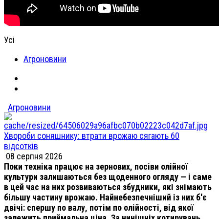
Усі
Агроновини
Агроновини
Хвороби соняшнику: втрати врожаю сягають 60
відсотків
08 серпня 2026
Поки техніка працює на зернових, посіви олійної
культури залишаються без щоденного огляду — і саме
в цей час на них розвиваються збудники, які знімають
більшу частину врожаю. Найнебезпечніший із них б'є
двічі: спершу по валу, потім по олійності, від якої
залежить приймальна ціна. За нинішніх котирувань