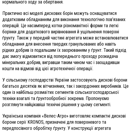
нормального ходу за обертання.
Практично всі моделі дискових борін можуть оснащуватися
додатковим обладнанням для виконання технологічно пов’язаних
операцій. Це насамперед котки різноманітної форми та легкі
борінки для додаткового вирівнювання й ущільнення поверхні
ґрунту. Також у передній частині агрегата може встановлюватися
обладнання для внесення твердих гранульованих або навіть
рідких добрив із подальшим їх заорюванням у ґрунт. Такий підхід
дає змогу відмовитися від попереднього проходу розкидача
мінеральних добрив, вигравши таким чином час і заощадивши
кошти на відмові від цієї агротехнічної операції.
У сільському господарстві України застосовують дискові борони
багатьох десятків як вітчизняних, так і закордонних виробників. Це
один із найбільш розмаїтих сегментів сільськогосподарської
техніки взагалі та ґрунтообробної зокрема. Пропонуємо
розглянути найцікавіші технічні рішення у цьому сегменті.
Українська компанія «Велес-Агро» виготовляє компактні дискові
борони серії KRONOS, призначені для поверхневого та
передпосівного обробітку ґрунту. У конструкції агрегата