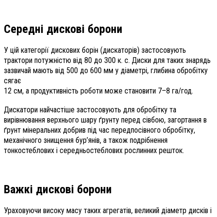
Середні дискові борони
У цій категорії дискових борін (дискаторів) застосовують
трактори потужністю від 80 до 300 к. с. Диски для таких знарядь
зазвичай мають від 500 до 600 мм у діаметрі, глибина обробітку
сягає
12 см, а продуктивність роботи може становити 7–8 га/год.
Дискатори найчастіше застосовують для обробітку та
вирівнювання верхнього шару ґрунту перед сівбою, загортання в
ґрунт мінеральних добрив під час передпосівного обробітку,
механічного знищення бур’янів, а також подрібнення
тонкостеблових і середньостеблових рослинних решток.
Важкі дискові борони
Ураховуючи високу масу таких агрегатів, великий діаметр дисків і