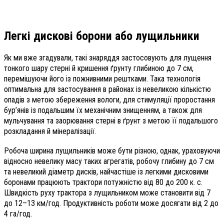
Легкі дискові борони або лущильники
Як ми вже згадували, такі знаряддя застосовують для лущення
тонкого шару стерні й кришення ґрунту глибиною до 7 см,
перемішуючи його із пожнивними рештками. Така технологія
оптимальна для застосування в районах із невеликою кількістю
опадів з метою збереження вологи, для стимуляції проростання
бур’янів із подальшим їх механічним знищенням, а також для
мульчування та заорювання стерні в ґрунт з метою її подальшого
розкладання й мінералізації.
Робоча ширина лущильників може бути різною, однак, ураховуючи
відносно невелику масу таких агрегатів, робочу глибину до 7 см
та невеликий діаметр дисків, найчастіше із легкими дисковими
боронами працюють трактори потужністю від 80 до 200 к. с.
Швидкість руху трактора з лущильником може становити від 7
до 12–13 км/год. Продуктивність роботи може досягати від 2 до
4 га/год.