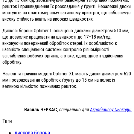
12 до 15 км/год, забезпечуючи рівномірне загортання пожнивних
решток і пришвидшення їх розкладання у ґрунті. Незалежні диски
монтують на еластомерному захисному пристрої, що забезпечує
високу стійкість навіть на високих швидкостях.
Дискові борони Optimer L оснащено дисками діаметром 510 мм,
що дозволяє працювати на швидкості до 17–18 км/год,
виконуючи поверхневий обробіток стерні. Їх особливістю є
наявність спеціальної системи контролю рівномірності
заглиблення робочих органів, а отже, однорідності здійснення
обробітку.
Навісні та причіпні моделі Optimer XL мають диски діаметром 620
мм і розраховані на обробіток ґрунту до 15 см на полях із
великою кількістю пожнивних решток.
Василь ЧЕРКАС
,
спеціально для
Агробізнесу Сьогодні
Теги
дискова борона