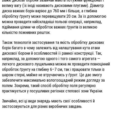
Важкі дискові борони
зазвичай мають потужний функціонал і
велику вагу (їх іноді називають дисковими плугами). Діаметр
диска важких борін варіює до 760 мм і більше, а глибина
обробітку ґрунту може перевищувати 20 см. За їх допомогою
можна провадити найскладніші польові операції, наприклад,
підіймання цілини чи обробіток важких ґрунтів із великою
кількістю пожнивних решток.
Також технологія застосування та якість обробітку дискових
борін багато в чому залежить від налаштування кута атаки
дискової борони й особливостей її рамної конструкції. Так,
наприклад, за допомогою одного і того самого агрегата —
легкого дискового лущильника можна як провадити повноцінний
обробіток ґрунту на глибину 6–7 см, так і працювати тільки із
шаром стерні, майже не втручаючись у ґрунт. Це дає змогу
забезпечити максимально вологоощадний режим догляду за
полем. Зокрема, такий спосіб обробітку поля регулярно
практикується у посушливих регіонах степової зони України.
Звичайно, всі ці види знарядь мають свої особливості й
застосовуються для різних виробничих завдань.