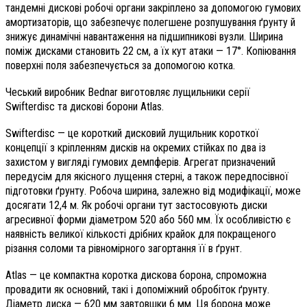
тандемні дискові робочі органи закріплено за допомогою гумових
амортизаторів, що забезпечує полегшене розпушування ґрунту й
знижує динамічні навантаження на підшипникові вузли. Ширина
поміж дисками становить 22 см, а їх кут атаки — 17°. Копіювання
поверхні поля забезпечується за допомогою котка.
Чеський виробник Bednar виготовляє лущильники серії
Swifterdisc та дискові борони Atlas.
Swifterdisc — це короткий дисковий лущильник короткої
концепції з кріпленням дисків на окремих стійках по два із
захистом у вигляді гумових демпферів. Агрегат призначений
передусім для якісного лущення стерні, а також передпосівної
підготовки ґрунту. Робоча ширина, залежно від модифікації, може
досягати 12,4 м. Як робочі органи тут застосовують диски
агресивної форми діаметром 520 або 560 мм. Їх особливістю є
наявність великої кількості дрібних крайок для покращеного
різання соломи та рівномірного загортання її в ґрунт.
Atlas — це компактна коротка дискова борона, спроможна
провадити як основний, такі і допоміжний обробіток ґрунту.
Діаметр диска — 620 мм завтовшки 6 мм. Ця борона може