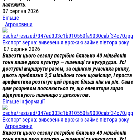
належить.
07 серпня 2026
Більше
Агроновини
Експорт зерна: вивезення врожаю займе півтора року
07 серпня 2026
Вивезти цього сезону потрібно близько 40 мільйонів
тонн лише двох культур — пшениці та кукурудзи. Усі
доступні маршрути разом, за оцінкою учасника ринку,
дають приблизно 2,5 мільйона тонн щомісяця, і проста
арифметика розтягує цей процес більш ніж на рік. Саме
цим розривом пояснюється те, що елеватори зараз
відкуповують пшеницю з дисконтом.
Більше інформації
Експорт зерна: вивезення врожаю займе півтора року
Агроновини
Вивезти цього сезону потрібно близько 40 мільйонів
тонн лише двох культур — пшениці та кукурудзи. Усі