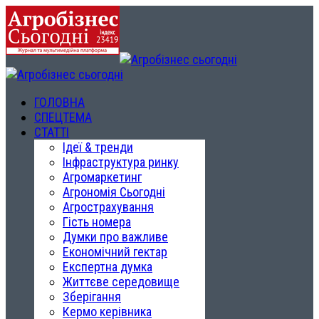
ГОЛОВНА
СПЕЦТЕМА
СТАТТІ
Ідеї & тренди
Інфраструктура ринку
Агромаркетинг
Агрономія Сьогодні
Агрострахування
Гість номера
Думки про важливе
Економічний гектар
Експертна думка
Життєве середовище
Зберігання
Кермо керівника