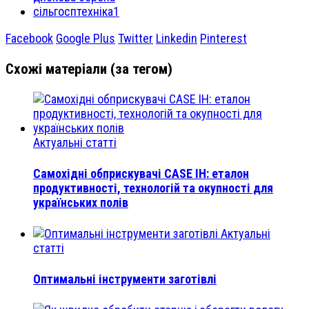
сільгосптехніка1
Facebook
Google Plus
Twitter
Linkedin
Pinterest
Схожі матеріали (за тегом)
Актуальні статті
Самохідні обприскувачі CASE IH: еталон
продуктивності, технологій та окупності для
українських полів
Актуальні
статті
Оптимальні інструменти заготівлі