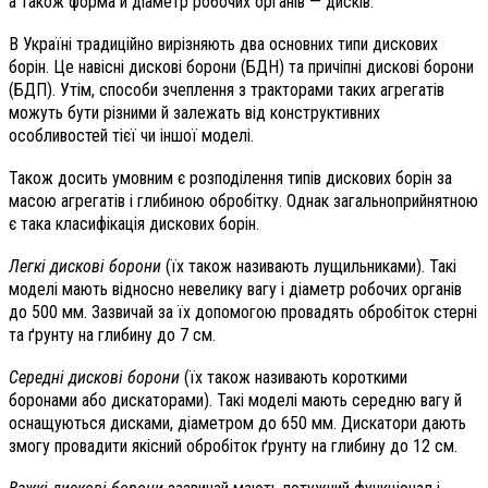
а також форма й діаметр робочих органів — дисків.
В Україні традиційно вирізняють два основних типи дискових
борін. Це навісні дискові борони (БДН) та причіпні дискові борони
(БДП). Утім, способи зчеплення з тракторами таких агрегатів
можуть бути різними й залежать від конструктивних
особливостей тієї чи іншої моделі.
Також досить умовним є розподілення типів дискових борін за
масою агрегатів і глибиною обробітку. Однак загальноприйнятною
є така класифікація дискових борін.
Легкі дискові борони
(їх також називають лущильниками). Такі
моделі мають відносно невелику вагу і діаметр робочих органів
до 500 мм. Зазвичай за їх допомогою провадять обробіток стерні
та ґрунту на глибину до 7 см.
Середні дискові борони
(їх також називають короткими
боронами або дискаторами). Такі моделі мають середню вагу й
оснащуються дисками, діаметром до 650 мм. Дискатори дають
змогу провадити якісний обробіток ґрунту на глибину до 12 см.