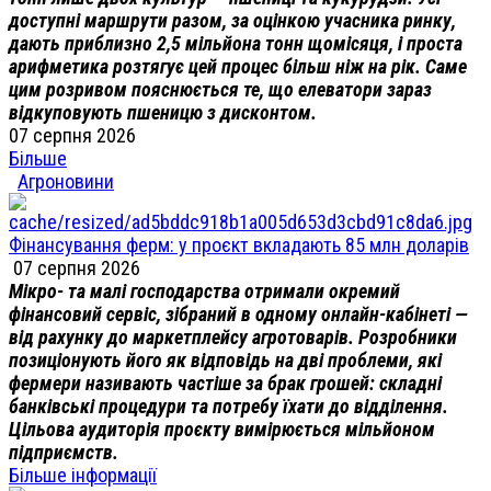
доступні маршрути разом, за оцінкою учасника ринку,
дають приблизно 2,5 мільйона тонн щомісяця, і проста
арифметика розтягує цей процес більш ніж на рік. Саме
цим розривом пояснюється те, що елеватори зараз
відкуповують пшеницю з дисконтом.
07 серпня 2026
Більше
Агроновини
Фінансування ферм: у проєкт вкладають 85 млн доларів
07 серпня 2026
Мікро- та малі господарства отримали окремий
фінансовий сервіс, зібраний в одному онлайн-кабінеті —
від рахунку до маркетплейсу агротоварів. Розробники
позиціонують його як відповідь на дві проблеми, які
фермери називають частіше за брак грошей: складні
банківські процедури та потребу їхати до відділення.
Цільова аудиторія проєкту вимірюється мільйоном
підприємств.
Більше інформації