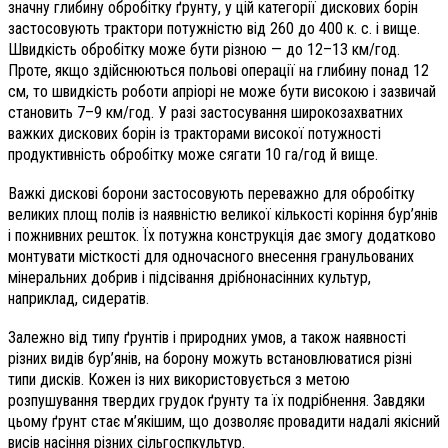
значну глибину обробітку ґрунту, у цій категорії дискових борін
застосовують трактори потужністю від 260 до 400 к. с. і вище.
Швидкість обробітку може бути різною — до 12–13 км/год.
Проте, якщо здійснюються польові операції на глибину понад 12
см, то швидкість роботи апріорі не може бути високою і зазвичай
становить 7–9 км/год. У разі застосування широкозахватних
важких дискових борін із тракторами високої потужності
продуктивність обробітку може сягати 10 га/год й вище.
Важкі дискові борони застосовують переважно для обробітку
великих площ полів із наявністю великої кількості коріння бур’янів
і пожнивних решток. Їх потужна конструкція дає змогу додатково
монтувати місткості для одночасного внесення гранульованих
мінеральних добрив і підсівання дрібнонасінних культур,
наприклад, сидератів.
Залежно від типу ґрунтів і природних умов, а також наявності
різних видів бур’янів, на борону можуть встановлюватися різні
типи дисків. Кожен із них використовується з метою
розпушування твердих грудок ґрунту та їх подрібнення. Завдяки
цьому ґрунт стає м’якішим, що дозволяє провадити надалі якісний
висів насіння різних сільгоспкультур.