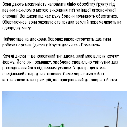
Вони дають можливість направити лінію обробітку ґрунту під
певним нахилом з метою виконання тієї чи іншої агрономічної
операції. Всі диски під час руху борони починають обертатися.
Обертаючись, вони захоплюють грудки землі й перемелюють на
однорідну масу.
Найчастіше на дискових боронах використовують два типи
робочих органів (дисків): Круглі диски та «Ромашка»
Круглі диски — це класичний тип диска, який має цілісну круглу
форму. Його, як і ромашку, зроблено спеціально увігнутим для
розподілення його під певним ухилом. У центрі диск має
спеціальний отвір для кріплення. Саме через нього його
встановлюють на пристрій, що прикріплений до опорної балки.