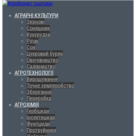
АГРАРНІ КУЛЬТУРИ
Зернові
Соняшник
Кукурудза
Ріпак
Соя
Цукровий буряк
Овочівництво
Садівництво
АГРОТЕХНОЛОГІЇ
Вирощування
Точне землеробство
Зберігання
Переробка
АГРОХІМІЯ
Гербіциди
Інсектициди
Фунгіциди
Протруйники