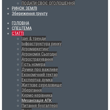
ПОДАТИ СВОЄ ОГОЛОШЕННЯ
РИНОК ЗЕМЛІ
Збереження грунту
ГОЛОВНА
СПЕЦТЕМА
СТАТТІ
Ідеї & тренди
Інфраструктура ринку
Агромаркетинг
Агрономія Сьогодні
Агрострахування
Гість номера
Думки про важливе
Економічний гектар
Експертна думка
Життєве середовище
Зберігання
Кермо керівника
Механізація АПК
Питання бухгалтерії