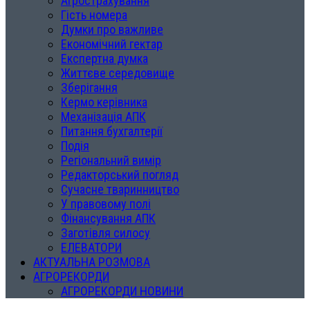
Агрострахування
Гість номера
Думки про важливе
Економічний гектар
Експертна думка
Життєве середовище
Зберігання
Кермо керівника
Механізація АПК
Питання бухгалтерії
Подія
Регіональний вимір
Редакторський погляд
Сучасне тваринництво
У правовому полі
Фінансування АПК
Заготівля силосу
ЕЛЕВАТОРИ
АКТУАЛЬНА РОЗМОВА
АГРОРЕКОРДИ
АГРОРЕКОРДИ НОВИНИ