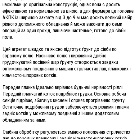
наскільки це оригінальна конструкція, однак вона є досить
ефективною та нормальною за ціною, а для фермера це головне.
АКПК із шириною захвату від 3 до 9 м має досить великий набір
різного допоміжного обладнання й може виконати до семи
операцій за один прохід, лишаючи чистеньке, готове до сівби
поле.
Цей агрегат швидко та якісно підготує ґрунт до сівби по
зораному полю. Насіннєве ложе і вирівняний дрібно
грудочкуватий посівний шар ґрунту створюється завдяки
оптимальному поєднанню в машині стрілчастих лап, планкових і
кільчасто-шпорових котків.
Передня планка ідеально вирівнює будь-які нерівності ріллі.
Передній планчатий коток подрібнює грудки. Основна робоча
секція підрізає, збагачує киснем і сприяє прогріванню ґрунту.
Остаточне подрібнення грудок забезпечується різними типами
задніх котків у можливому поєднанні з іншим додатковим
обладнанням за ними.
Глибина обробітку регулюється зміною положення стрілчастих
лап до передніх планкових і задніх кільчасто-шпорових котків.