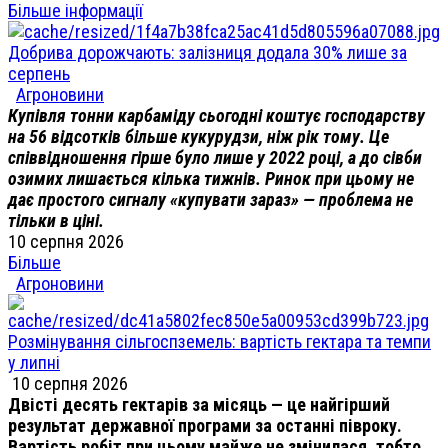
Більше інформації
Добрива дорожчають: залізниця додала 30% лише за
серпень
Агроновини
Купівля тонни карбаміду сьогодні коштує господарству
на 56 відсотків більше кукурудзи, ніж рік тому. Це
співвідношення гірше було лише у 2022 році, а до сівби
озимих лишається кілька тижнів. Ринок при цьому не
дає простого сигналу «купувати зараз» — проблема не
тільки в ціні.
10 серпня 2026
Більше
Агроновини
Розмінування сільгоспземель: вартість гектара та темпи
у липні
10 серпня 2026
Двісті десять гектарів за місяць — це найгірший
результат державної програми за останні півроку.
Вартість робіт при цьому майже не змінилася, тобто