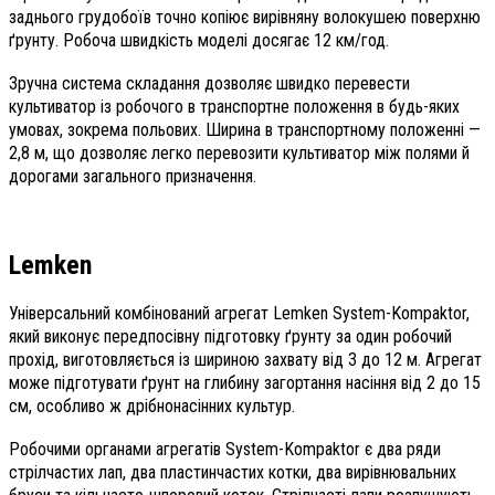
заднього грудобоїв точно копіює вирівняну волокушею поверхню
ґрунту. Робоча швидкість моделі досягає 12 км/год.
Зручна система складання дозволяє швидко перевести
культиватор із робочого в транспортне положення в будь-яких
умовах, зокрема польових. Ширина в транспортному положенні —
2,8 м, що дозволяє легко перевозити культиватор між полями й
дорогами загального призначення.
Lemken
Універсальний комбінований агрегат Lemken System-Kompaktor,
який виконує передпосівну підготовку ґрунту за один робочий
прохід, виготовляється із шириною захвату від 3 до 12 м. Агрегат
може підготувати ґрунт на глибину загортання насіння від 2 до 15
см, особливо ж дрібнонасінних культур.
Робочими органами агрегатів System-Kompaktor є два ряди
стрілчастих лап, два пластинчастих котки, два вирівнювальних