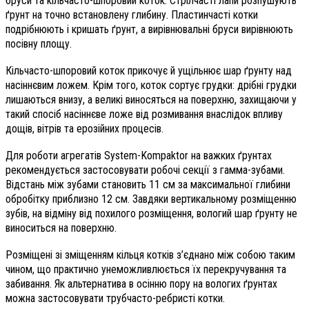
бруси та кільчасто-шпоровий коток. Стрілчасті лапи розпушують
ґрунт на точно встановлену глибину. Пластинчасті котки
подрібнюють і кришать ґрунт, а вирівнювальні бруси вирівнюють
посівну площу.
Кільчасто-шпоровий коток прикочує й ущільнює шар ґрунту над
насіннєвим ложем. Крім того, коток сортує грудки: дрібні грудки
лишаються внизу, а великі виносяться на поверхню, захищаючи у
такий спосіб насіннєве ложе від розмивання внаслідок впливу
дощів, вітрів та ерозійних процесів.
Для роботи агрегатів System-Kompaktor на важких ґрунтах
рекомендується застосовувати робочі секції з гамма-зубами.
Відстань між зубами становить 11 см за максимальної глибини
обробітку приблизно 12 см. Завдяки вертикальному розміщенню
зубів, на відміну від похилого розміщення, вологий шар ґрунту не
виноситься на поверхню.
Розміщені зі зміщенням кільця котків з’єднано між собою таким
чином, що практично унеможливлюється їх перекручування та
забивання. Як альтернатива в осінню пору на вологих ґрунтах
можна застосовувати трубчасто-ребристі котки.