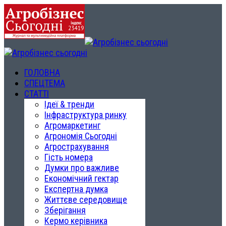
ГОЛОВНА
СПЕЦТЕМА
СТАТТІ
Ідеї & тренди
Інфраструктура ринку
Агромаркетинг
Агрономія Сьогодні
Агрострахування
Гість номера
Думки про важливе
Економічний гектар
Експертна думка
Життєве середовище
Зберігання
Кермо керівника