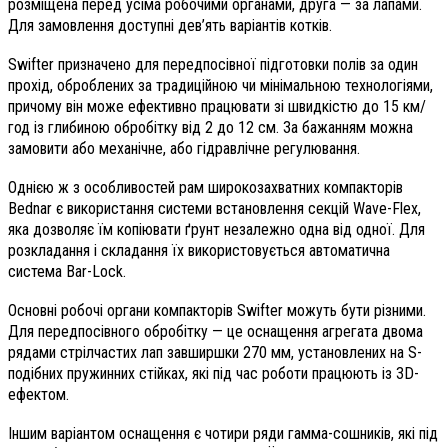
розміщена перед усіма робочими органами, друга — за лапами.
Для замовлення доступні дев’ять варіантів котків.
Swifter призначено для передпосівної підготовки полів за один
прохід, оброблених за традиційною чи мінімальною технологіями,
причому він може ефективно працювати зі швидкістю до 15 км/
год із глибиною обробітку від 2 до 12 см. За бажанням можна
замовити або механічне, або гідравлічне регулювання.
Однією ж з особливостей рам широкозахватних компакторів
Bednar є використання системи встановлення секцій Wave-Flex,
яка дозволяє їм копіювати ґрунт незалежно одна від одної. Для
розкладання і складання їх використовується автоматична
система Bar-Lock.
Основні робочі органи компакторів Swifter можуть бути різними.
Для передпосівного обробітку — це оснащення агрегата двома
рядами стрілчастих лап завширшки 270 мм, установлених на S-
подібних пружинних стійках, які під час роботи працюють із 3D-
ефектом.
Іншим варіантом оснащення є чотири ряди гамма-сошників, які під