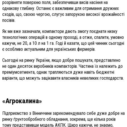
розрівняти поверхню поля, забезпечивши висів насіння на
однакову глибину. Останнє є важливим для отримання дружних
сходів, що, своєю чергою, слугує запорукою високої врожайності
посівів.
Як ми вже зазначали, компактори дають змогу поєднати низку
технологічних операцій в одному проході, а отже, спалити, умовно
кажучи, не 20, а 10 л на 1 га. Годі й казати, що цей чинник сьогодні
є особливо актуальним для українських фермерів.
Сьогодні на ринку України, якщо добре пошукати, представлено
не один десяток виробників компакторів. Частина їх належить до
преміумсегмента, однак трапляються дуже навіть бюджетні
варіанти, що можуть зацікавити власників невеликих господарств.
«Агрокалина»
Підприємство з Вінниччини зарекомендувало себе дуже добре на
ринку ґрунтообробного обладнання, зокрема, ще кілька років
тому представивши модель АКПК. Щиро кажучи, не знаємо,