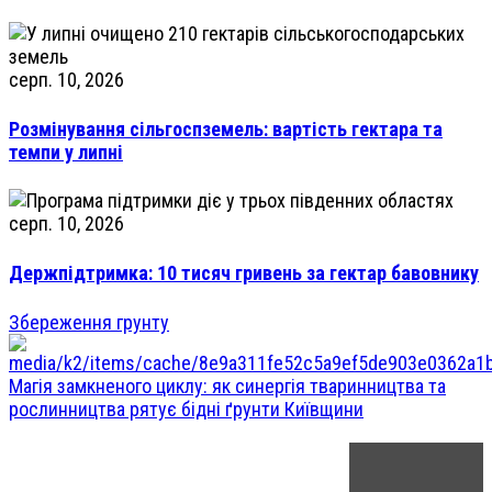
серп. 10, 2026
Розмінування сільгоспземель: вартість гектара та
темпи у липні
серп. 10, 2026
Держпідтримка: 10 тисяч гривень за гектар бавовнику
Збереження грунту
Магія замкненого циклу: як синергія тваринництва та
рослинництва рятує бідні ґрунти Київщини