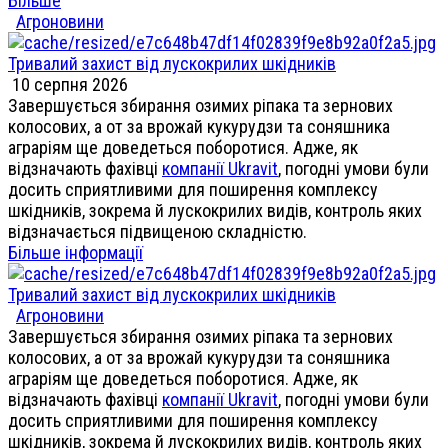
Більше
Агроновини
Тривалий захист від лускокрилих шкідників
10 серпня 2026
Завершується збирання озимих ріпака та зернових
колосових, а от за врожай кукурудзи та соняшника
аграріям ще доведеться поборотися. Адже, як
відзначають фахівці
компанії Ukravit
, погодні умови були
досить сприятливими для поширення комплексу
шкідників, зокрема й лускокрилих видів, контроль яких
відзначається підвищеною складністю.
Більше інформації
Тривалий захист від лускокрилих шкідників
Агроновини
Завершується збирання озимих ріпака та зернових
колосових, а от за врожай кукурудзи та соняшника
аграріям ще доведеться поборотися. Адже, як
відзначають фахівці
компанії Ukravit
, погодні умови були
досить сприятливими для поширення комплексу
шкідників, зокрема й лускокрилих видів, контроль яких