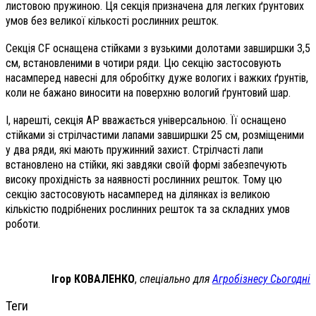
листовою пружиною. Ця секція призначена для легких ґрунтових
умов без великої кількості рослинних решток.
Секція CF оснащена стійками з вузькими долотами завширшки 3,5
см, встановленими в чотири ряди. Цю секцію застосовують
насамперед навесні для обробітку дуже вологих і важких ґрунтів,
коли не бажано виносити на поверхню вологий ґрунтовий шар.
І, нарешті, секція AP вважається універсальною. Її оснащено
стійками зі стрілчастими лапами завширшки 25 см, розміщеними
у два ряди, які мають пружинний захист. Стрілчасті лапи
встановлено на стійки, які завдяки своїй формі забезпечують
високу прохідність за наявності рослинних решток. Тому цю
секцію застосовують насамперед на ділянках із великою
кількістю подрібнених рослинних решток та за складних умов
роботи.
Ігор КОВАЛЕНКО
,
спеціально для
Агробізнесу Сьогодні
Теги