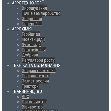
АГРОТЕХНОЛОГІЇ
Вирощування
Точне землеробство
Зберігання
Переробка
АГРОХІМІЯ
Гербіциди
Інсектициди
Фунгіциди
Протруйники
Добрива
Регулятори росту
ТЕХНІКА ТА ОБЛАДНАННЯ
Збиральна техніка
Посівна техніка
Захист рослин
Трактори
ТВАРИННИЦТВО
ВРХ
Птахівництво
Вівчарство