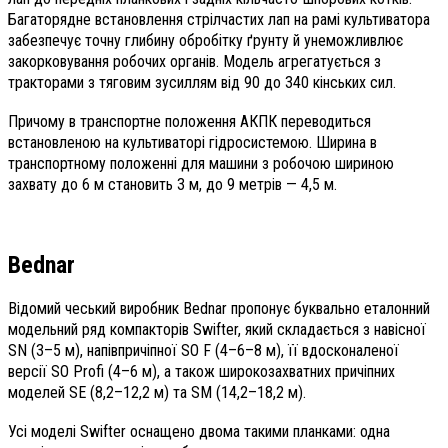
Багаторядне встановлення стрілчастих лап на рамі культиватора
забезпечує точну глибину обробітку ґрунту й унеможливлює
закорковування робочих органів. Модель агрегатується з
тракторами з тяговим зусиллям від 90 до 340 кінських сил.
Причому в транспортне положення АКПК переводиться
встановленою на культиваторі гідросистемою. Ширина в
транспортному положенні для машини з робочою шириною
захвату до 6 м становить 3 м, до 9 метрів — 4,5 м.
Bednar
Відомий чеський виробник Bednar пропонує буквально еталонний
модельний ряд компакторів Swifter, який складається з навісної
SN (3–5 м), напівпричіпної SO F (4–6–8 м), її вдосконаленої
версії SO Profi (4–6 м), а також широкозахватних причіпних
моделей SE (8,2–12,2 м) та SM (14,2–18,2 м).
Усі моделі Swifter оснащено двома такими планками: одна