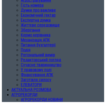
Агрострахування
Гість номера
Думки про важливе
Економічний гектар
Експертна думка
Життєве середовище
Зберігання
Кермо керівника
Механізація АПК
Питання бухгалтерії
Подія
Регіональний вимір
Редакторський погляд
Сучасне тваринництво
У правовому полі
Фінансування АПК
Заготівля силосу
ЕЛЕВАТОРИ
АКТУАЛЬНА РОЗМОВА
АГРОРЕКОРДИ
АГРОРЕКОРДИ НОВИНИ