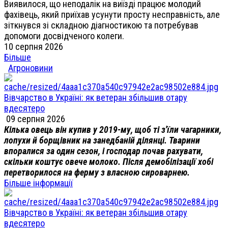
Виявилося, що неподалік на виїзді працює молодий
фахівець, який приїхав усунути просту несправність, але
зіткнувся зі складною діагностикою та потребував
допомоги досвідченого колеги.
10 серпня 2026
Більше
Агроновини
Вівчарство в Україні: як ветеран збільшив отару
вдесятеро
09 серпня 2026
Кілька овець він купив у 2019-му, щоб ті з'їли чагарники,
лопухи й борщівник на занедбаній ділянці. Тварини
впоралися за один сезон, і господар почав рахувати,
скільки коштує овече молоко. Після демобілізації хобі
перетворилося на ферму з власною сироварнею.
Більше інформації
Вівчарство в Україні: як ветеран збільшив отару
вдесятеро