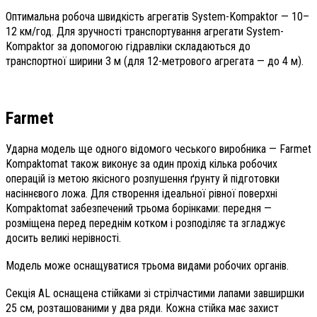
Оптимальна робоча швидкість агрегатів System-Kompaktor — 10–
12 км/год. Для зручності транспортування агрегати System-
Kompaktor за допомогою гідравліки складаються до
транспортної ширини 3 м (для 12-метрового агрегата — до 4 м).
Farmet
Ударна модель ще одного відомого чеського виробника — Farmet
Kompaktomat також виконує за один прохід кілька робочих
операцій із метою якісного розпушення ґрунту й підготовки
насіннєвого ложа. Для створення ідеальної рівної поверхні
Kompaktomat забезпечений трьома борінками: передня —
розміщена перед переднім котком і розподіляє та згладжує
досить великі нерівності.
Модель може оснащуватися трьома видами робочих органів.
Секція AL оснащена стійками зі стрілчастими лапами завширшки
25 см, розташованими у два ряди. Кожна стійка має захист