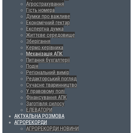
Агрострахування
Гість номера
Думки про важливе
Економічний гектар
Експертна думка
Життєве середовище
Зберігання
Кермо керівника
Механізація АПК
Питання бухгалтерії
Подія
Регіональний вимір
Редакторський погляд
Сучасне тваринництво
У правовому полі
Фінансування АПК
Заготівля силосу
ЕЛЕВАТОРИ
АКТУАЛЬНА РОЗМОВА
АГРОРЕКОРДИ
АГРОРЕКОРДИ НОВИНИ