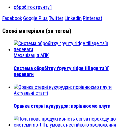
обробіток грунту1
Facebook
Google Plus
Twitter
Linkedin
Pinterest
Схожі матеріали (за тегом)
Механізація АПК
Система обробітку ґрунту ridge tillage та її
переваги
Актуальні статті
Оранка стерні кукурудзи: порівнюємо плуги