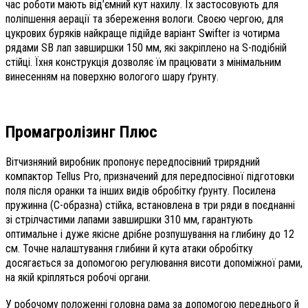
час роботи мають від’ємний кут нахилу. Їх застосовують для
поліпшення аерації та збереження вологи. Своєю чергою, для
цукрових буряків найкраще підійде варіант Swifter із чотирма
рядами SB лап завширшки 150 мм, які закріплено на S-подібній
стійці. Їхня конструкція дозволяє їм працювати з мінімальним
винесенням на поверхню вологого шару ґрунту.
Промагролізинг Плюс
Вітчизняний виробник пропонує передпосівний трирядний
компактор Tellus Pro, призначений для передпосівної підготовки
поля після оранки та інших видів обробітку ґрунту. Посилена
пружинна (С-образна) стійка, встановлена в три ряди в поєднанні
зі стрілчастими лапами завширшки 310 мм, гарантують
оптимальне і дуже якісне дрібне розпушування на глибину до 12
см. Точне налаштування глибини й кута атаки обробітку
досягається за допомогою регулювання висоти допоміжної рами,
на якій кріпляться робочі органи.
У робочому положенні головна рама за допомогою переднього й