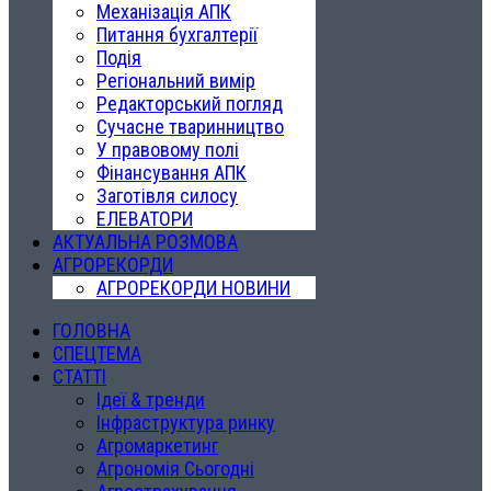
Механізація АПК
Питання бухгалтерії
Подія
Регіональний вимір
Редакторський погляд
Сучасне тваринництво
У правовому полі
Фінансування АПК
Заготівля силосу
ЕЛЕВАТОРИ
АКТУАЛЬНА РОЗМОВА
АГРОРЕКОРДИ
АГРОРЕКОРДИ НОВИНИ
ГОЛОВНА
СПЕЦТЕМА
СТАТТІ
Ідеї & тренди
Інфраструктура ринку
Агромаркетинг
Агрономія Сьогодні