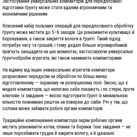
Застосування універсальних компакторів для передпосівної
підготовки ґрунту може стати вдалим агрономічним та
економічним рішенням
Класичний набір польових операцій для передпосівного обробітку
ґрунту може містити до 5–6 заходів. Це різноманітні культивації й
боронування, а також закриття вологи в ґрунті. Такий підхід
потребує часу та грошей, і тому дедалі більше агровиробників
прагнуть заощадити на цих моментах, застосовуючи універсальні
ґрунтообробні агрегати, які також називають компакторами.
На відміну від інших універсальних агрегатів компактори
розраховано передусім на обробіток по більш-менш
підготовленому — зораному чи розпушеному полі. Звісно, що є
моделі компакторів, що непогано себе покажуть і по стерні, проте
ключове їх завдання — якісно підготувати ґрунт із мінімальною
кількістю пожнивних решток на поверхні до сівби. Річ у тім, що
солома може забивати робочі органи компакторів.
Традиційне компонування компактора окрім робочих органів
містить різноманітні котки, планки та борінки. Їхнє завдання — не
лише порозбивати грудки й закрити вологу, а й ідеально