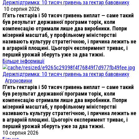
Держпідтримка: 10 тисяч гривень за гектар бавовнику
10 серпня 2026
П'ять гектарів і 50 тисяч гривень виплат — саме такий
був результат державної програми торік, коли
компенсацію отримали лише два виробники. Попри
мізерний масштаб, у профільному міністерстві
називають культуру стратегічною, і причина лежить не
в аграрній площині. Цьогоріч експеримент триває, і
перший урожай зберуть уже за два тижні.
Більше інформації
Держпідтримка: 10 тисяч гривень за гектар бавовнику
Агроновини
П'ять гектарів і 50 тисяч гривень виплат — саме такий
був результат державної програми торік, коли
компенсацію отримали лише два виробники. Попри
мізерний масштаб, у профільному міністерстві
називають культуру стратегічною, і причина лежить не
в аграрній площині. Цьогоріч експеримент триває, і
перший урожай зберуть уже за два тижні.
10 серпня 2026