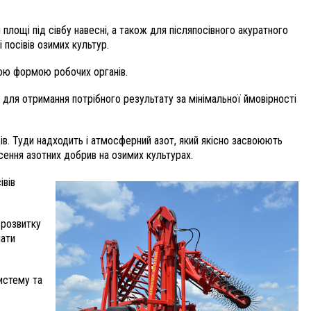
 площі під сівбу навесні, а також для післяпосівного акуратного
посівів озимих культур.
шою формою робочих органів.
 для отримання потрібного результату за мінімальної ймовірності
в. Туди надходить і атмосферний азот, який якісно засвоюють
сення азотних добрив на озимих культурах.
івів
 розвитку
мати
истему та