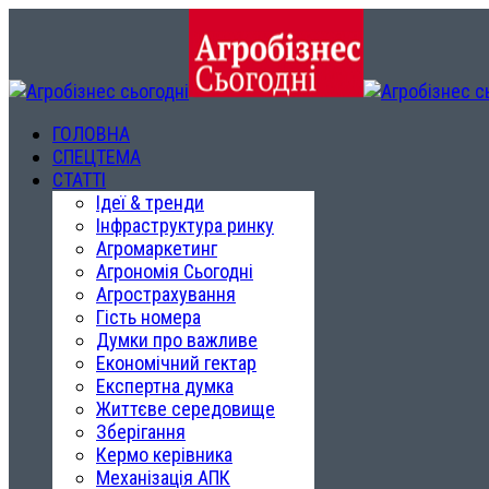
ГОЛОВНА
СПЕЦТЕМА
СТАТТІ
Ідеї & тренди
Інфраструктура ринку
Агромаркетинг
Агрономія Сьогодні
Агрострахування
Гість номера
Думки про важливе
Економічний гектар
Експертна думка
Життєве середовище
Зберігання
Кермо керівника
Механізація АПК