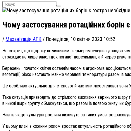
Чому застосування ротаційних борін є
/
Механізація АПК
/
Понеділок, 10 квітня 2023 10:52
Не секрет, що щороку вітчизняним фермерам сукупно доводиться пер
страждає не лише внаслідок поганої перезимівлі, а й через різке 
Березень і початок квітня останнім часом в агрономів асоціюються
вегетації, різко настають майже червневі температури разом із в
Це особливо актуально для степової й частини лісостепової зони Ук
Така ситуація призводить до стрімкого висихання верхнього шару 
в нижні шари ґрунту обмежується, що разом із появою живучих бур’я
Навіть якщо культурні рослини виживуть за таких умов, розраховув
У цьому плані з кожним роком зростає актуальність ротаційного об