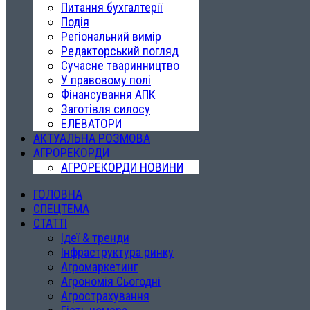
Питання бухгалтерії
Подія
Регіональний вимір
Редакторський погляд
Сучасне тваринництво
У правовому полі
Фінансування АПК
Заготівля силосу
ЕЛЕВАТОРИ
АКТУАЛЬНА РОЗМОВА
АГРОРЕКОРДИ
АГРОРЕКОРДИ НОВИНИ
ГОЛОВНА
СПЕЦТЕМА
СТАТТІ
Ідеї & тренди
Інфраструктура ринку
Агромаркетинг
Агрономія Сьогодні
Агрострахування