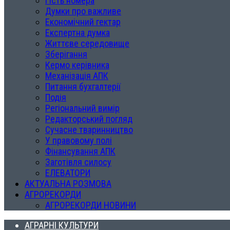
Гість номера
Думки про важливе
Економічний гектар
Експертна думка
Життєве середовище
Зберігання
Кермо керівника
Механізація АПК
Питання бухгалтерії
Подія
Регіональний вимір
Редакторський погляд
Сучасне тваринництво
У правовому полі
Фінансування АПК
Заготівля силосу
ЕЛЕВАТОРИ
АКТУАЛЬНА РОЗМОВА
АГРОРЕКОРДИ
АГРОРЕКОРДИ НОВИНИ
АГРАРНІ КУЛЬТУРИ