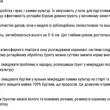
ня.
бітку і ярих, і озимих культур. Їх запускають у поле для підготовки
щу ефективність ротаційні борони демонструють у весняному захисті 
олчастих дисків, хоча є моделі із зубоподібною, пелюстковою та ін
ись, заглиблюються всього на 3–6 см. Цієї глибини цілком достатньо
 атмосферного повітря в зону розташування кореневої системи сході
ному ротаційному обробітку ґрунту можна суттєво знизити норму вне
на ліквідувати проблему в зародку, розпушивши ґрунт у міжряддях пос
культур).
знищувати бур’яни у вузьких міжряддях озимих культур на старті їх
 змогу знищити майже 100% бур’янів, що проросли. Це дозволяє отри
.
ти ґрунтові запаси вологи та поживних речовин, розвинути кореневу с
літку.