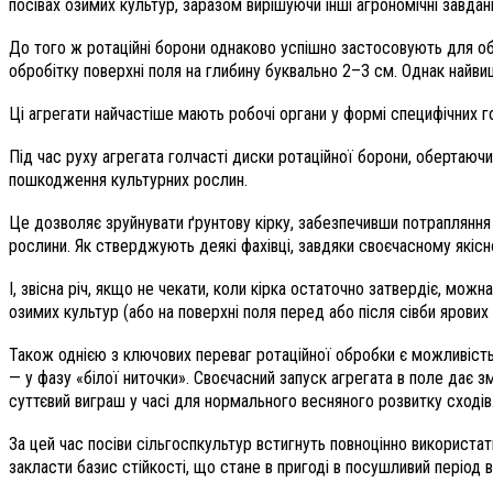
посівах озимих культур, заразом вирішуючи інші агрономічні завдан
До того ж ротаційні борони однаково успішно застосовують для обро
обробітку поверхні поля на глибину буквально 2–3 см. Однак найви
Ці агрегати найчастіше мають робочі органи у формі специфічних г
Під час руху агрегата голчасті диски ротаційної борони, обертаюч
пошкодження культурних рослин.
Це дозволяє зруйнувати ґрунтову кірку, забезпечивши потрапляння
рослини. Як стверджують деякі фахівці, завдяки своєчасному якіс
І, звісна річ, якщо не чекати, коли кірка остаточно затвердіє, мож
озимих культур (або на поверхні поля перед або після сівби ярових 
Також однією з ключових переваг ротаційної обробки є можливість 
— у фазу «білої ниточки». Своєчасний запуск агрегата в поле дає
суттєвий виграш у часі для нормального весняного розвитку сходів
За цей час посіви сільгоспкультур встигнуть повноцінно використа
закласти базис стійкості, що стане в пригоді в посушливий період в