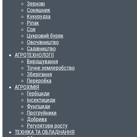
Зернові
Соняшник
Кукурудза
Ріпак
Соя
Цукровий буряк
Овочівництво
Садівництво
АГРОТЕХНОЛОГІЇ
Вирощування
Точне землеробство
Зберігання
Переробка
АГРОХІМІЯ
Гербіциди
Інсектициди
Фунгіциди
Протруйники
Добрива
Регулятори росту
ТЕХНІКА ТА ОБЛАДНАННЯ