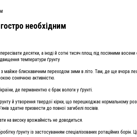
 гостро необхідним
есівати десятки, а іноді й сотні тисяч площ під посіяними восени 
підвищення температури ґрунту
 з майже блискавичним переходом зими в літо. Там, де ще вчора леж
исокою сонячною активністю.
раїни, де перманентно є брак вологи у ґрунті.
ґрунту й утворення твердої кірки, що перешкоджає нормальному роз
нів здатне призвести до повної загибелі посівів.
ати на високу врожайність не доводиться.
робітку ґрунту із застосуванням спеціалізованих ротаційних борін. 