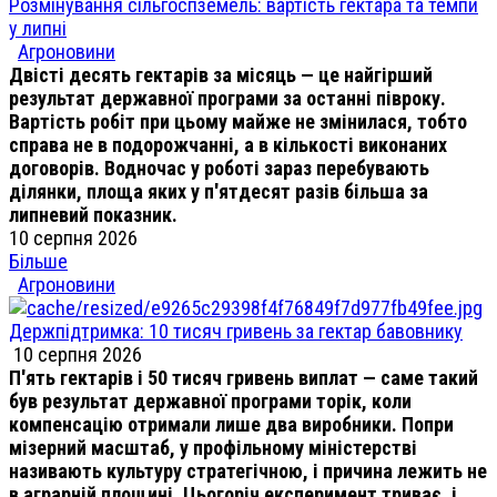
Розмінування сільгоспземель: вартість гектара та темпи
у липні
Агроновини
Двісті десять гектарів за місяць — це найгірший
результат державної програми за останні півроку.
Вартість робіт при цьому майже не змінилася, тобто
справа не в подорожчанні, а в кількості виконаних
договорів. Водночас у роботі зараз перебувають
ділянки, площа яких у п'ятдесят разів більша за
липневий показник.
10 серпня 2026
Більше
Агроновини
Держпідтримка: 10 тисяч гривень за гектар бавовнику
10 серпня 2026
П'ять гектарів і 50 тисяч гривень виплат — саме такий
був результат державної програми торік, коли
компенсацію отримали лише два виробники. Попри
мізерний масштаб, у профільному міністерстві
називають культуру стратегічною, і причина лежить не
в аграрній площині. Цьогоріч експеримент триває, і