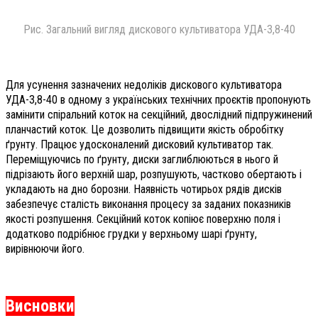
Рис. Загальний вигляд дискового культиватора УДА-3,8-40
Для усунення зазначених недоліків дискового культиватора
УДА-3,8-40 в одному з українських технічних проєктів пропонують
замінити спіральний коток на секційний, двослідний підпружинений
планчастий коток. Це дозволить підвищити якість обробітку
ґрунту. Працює удосконалений дисковий культиватор так.
Переміщуючись по ґрунту, диски заглиблюються в нього й
підрізають його верхній шар, розпушують, частково обертають і
укладають на дно борозни. Наявність чотирьох рядів дисків
забезпечує сталість виконання процесу за заданих показників
якості розпушення. Секційний коток копіює поверхню поля і
додатково подрібнює грудки у верхньому шарі ґрунту,
вирівнюючи його.
Висновки