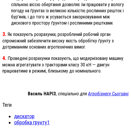
спільною віссю обертання дозволяє їм працювати у вологу
погоду на ґрунтах із великою кількістю рослинних решток і
бур’янів, і до того ж усувається закорковування між
дискового простору ґрунтом і рослинними рештками.
3.
Як показують розрахунки, розроблений робочий орган
спроможний забезпечити високу якість обробітку ґрунту з
дотриманням основних агротехнічних вимог.
4.
Проведені розрахунки показують, що модернізовану машину
можна агрегатувати з тракторами класу 30 кН — двигун
працюватиме в режимі, близькому до номінального.
Василь НАРІЗ
,
спеціально для
Агробізнесу Сьогодні
Теги
дискатор
обробка грунту1