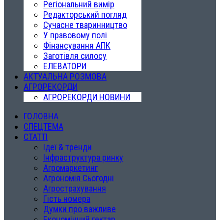
Регіональний вимір
Редакторський погляд
Сучасне тваринництво
У правовому полі
Фінансування АПК
Заготівля силосу
ЕЛЕВАТОРИ
АКТУАЛЬНА РОЗМОВА
АГРОРЕКОРДИ
АГРОРЕКОРДИ НОВИНИ
ГОЛОВНА
СПЕЦТЕМА
СТАТТІ
Ідеї & тренди
Інфраструктура ринку
Агромаркетинг
Агрономія Сьогодні
Агрострахування
Гість номера
Думки про важливе
Економічний гектар