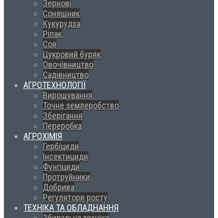
Зернові
Соняшник
Кукурудза
Ріпак
Соя
Цукровий буряк
Овочівництво
Садівництво
АГРОТЕХНОЛОГІЇ
Вирощування
Точне землеробство
Зберігання
Переробка
АГРОХІМІЯ
Гербіциди
Інсектициди
Фунгіциди
Протруйники
Добрива
Регулятори росту
ТЕХНІКА ТА ОБЛАДНАННЯ
Збиральна техніка