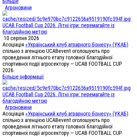
Більше
Агроновини
UCAB Football Cup 2026. Літні ігри: перемагайте із
благодійною метою
10 серпня 2026
Асоціація
«Український клуб аграрного бізнесу» (УКАБ)
спільно з агенцією UCABevent оголошують про
проведення літнього етапу головної благодійної
спортивної події агросектору — UCAB FOOTBALL CUP
2026.
Більше інформації
UCAB Football Cup 2026. Літні ігри: перемагайте із
благодійною метою
Агроновини
Асоціація
«Український клуб аграрного бізнесу» (УКАБ)
спільно з агенцією UCABevent оголошують про
проведення літнього етапу головної благодійної
спортивної події агросектору — UCAB FOOTBALL CUP