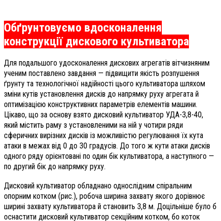
Обґрунтовуємо вдосконалення
конструкції дискового культиватора
Для подальшого удосконалення дискових агрегатів вітчизняним
ученим поставлено завдання — підвищити якість розпушення
ґрунту та технологічної надійності цього культиватора шляхом
зміни кутів установлення дисків до напрямку руху агрегата й
оптимізацією конструктивних параметрів елементів машини.
Цікаво, що за основу взято дисковий культиватор УДА-3,8-40,
який містить раму з установленими на ній у чотири ряди
сферичних вирізних дисків із можливістю регулювання їх кута
атаки в межах від 0 до 30 градусів. До того ж кути атаки дисків
одного ряду орієнтовані по один бік культиватора, а наступного —
по другий бік до напрямку руху.
Дисковий культиватор обладнано однослідним спіральним
опорним котком (рис.), робоча ширина захвату якого дорівнює
ширині захвату культиватора й становить 3,8 м. Доцільніше було б
оснастити дисковий культиватор секційним котком, бо коток