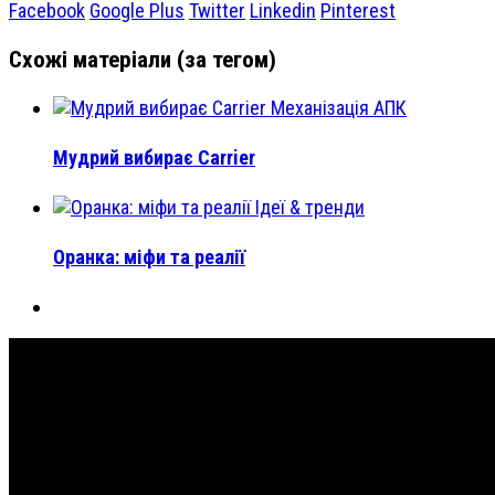
Facebook
Google Plus
Twitter
Linkedin
Pinterest
Схожі матеріали (за тегом)
Механізація АПК
Мудрий вибирає Carrier
Ідеї & тренди
Оранка: міфи та реалії