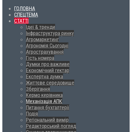
ГОЛОВНА
СПЕЦТЕМА
СТАТТІ
Ідеї & тренди
Інфраструктура ринку
Агромаркетинг
Агрономія Сьогодні
Агрострахування
Гість номера
Думки про важливе
Економічний гектар
Експертна думка
Життєве середовище
Зберігання
Кермо керівника
Механізація АПК
Питання бухгалтерії
Подія
Регіональний вимір
Редакторський погляд