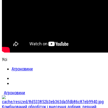
Усі
Агроновини
Агроновини
Комбінований обробіток і внесення добрив: перший