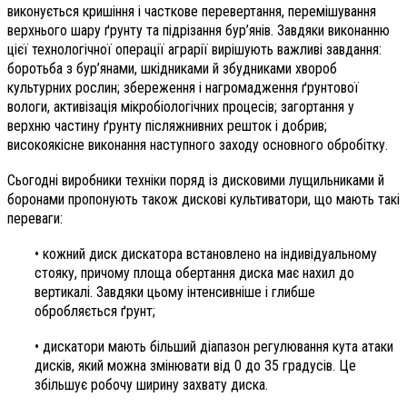
виконується кришіння і часткове перевертання, перемішування
верхнього шару ґрунту та підрізання бур’янів. Завдяки виконанню
цієї технологічної операції аграрії вирішують важливі завдання:
боротьба з бур’янами, шкідниками й збудниками хвороб
культурних рослин; збереження і нагромадження ґрунтової
вологи, активізація мікробіологічних процесів; загортання у
верхню частину ґрунту післяжнивних решток і добрив;
високоякісне виконання наступного заходу основного обробітку.
Сьогодні виробники техніки поряд із дисковими лущильниками й
боронами пропонують також дискові культиватори, що мають такі
переваги:
• кожний диск дискатора встановлено на індивідуальному
стояку, причому площа обертання диска має нахил до
вертикалі. Завдяки цьому інтенсивніше і глибше
обробляється ґрунт;
• дискатори мають більший діапазон регулювання кута атаки
дисків, який можна змінювати від 0 до 35 градусів. Це
збільшує робочу ширину захвату диска.