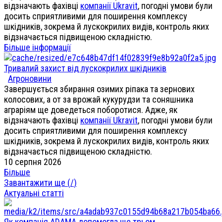
відзначають фахівці
компанії Ukravit
, погодні умови були
досить сприятливими для поширення комплексу
шкідників, зокрема й лускокрилих видів, контроль яких
відзначається підвищеною складністю.
Більше інформації
Тривалий захист від лускокрилих шкідників
Агроновини
Завершується збирання озимих ріпака та зернових
колосових, а от за врожай кукурудзи та соняшника
аграріям ще доведеться поборотися. Адже, як
відзначають фахівці
компанії Ukravit
, погодні умови були
досить сприятливими для поширення комплексу
шкідників, зокрема й лускокрилих видів, контроль яких
відзначається підвищеною складністю.
10 серпня 2026
Більше
Завантажити ще (
/
)
Актуальні статті
Як компанія ADAMA допомогла ще трьом ...