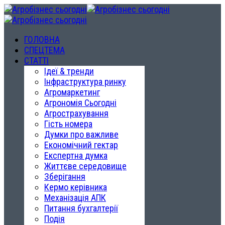
ГОЛОВНА
СПЕЦТЕМА
СТАТТІ
Ідеї & тренди
Інфраструктура ринку
Агромаркетинг
Агрономія Сьогодні
Агрострахування
Гість номера
Думки про важливе
Економічний гектар
Експертна думка
Життєве середовище
Зберігання
Кермо керівника
Механізація АПК
Питання бухгалтерії
Подія