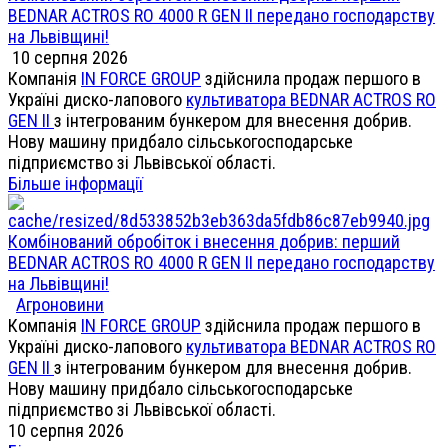
BEDNAR ACTROS RO 4000 R GEN II передано господарству
на Львівщині!
10 серпня 2026
Компанія
IN FORCE GROUP
здійснила продаж першого в
Україні диско-лапового
культиватора BEDNAR ACTROS RO
GEN II
з інтегрованим бункером для внесення добрив.
Нову машину придбало сільськогосподарське
підприємство зі Львівської області.
Більше інформації
Комбінований обробіток і внесення добрив: перший
BEDNAR ACTROS RO 4000 R GEN II передано господарству
на Львівщині!
Агроновини
Компанія
IN FORCE GROUP
здійснила продаж першого в
Україні диско-лапового
культиватора BEDNAR ACTROS RO
GEN II
з інтегрованим бункером для внесення добрив.
Нову машину придбало сільськогосподарське
підприємство зі Львівської області.
10 серпня 2026