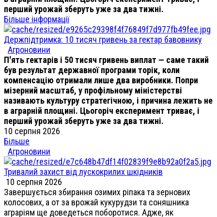
перший урожай зберуть уже за два тижні.
Більше інформації
Держпідтримка: 10 тисяч гривень за гектар бавовнику
Агроновини
П'ять гектарів і 50 тисяч гривень виплат — саме такий
був результат державної програми торік, коли
компенсацію отримали лише два виробники. Попри
мізерний масштаб, у профільному міністерстві
називають культуру стратегічною, і причина лежить не
в аграрній площині. Цьогоріч експеримент триває, і
перший урожай зберуть уже за два тижні.
10 серпня 2026
Більше
Агроновини
Тривалий захист від лускокрилих шкідників
10 серпня 2026
Завершується збирання озимих ріпака та зернових
колосових, а от за врожай кукурудзи та соняшника
аграріям ще доведеться поборотися. Адже, як