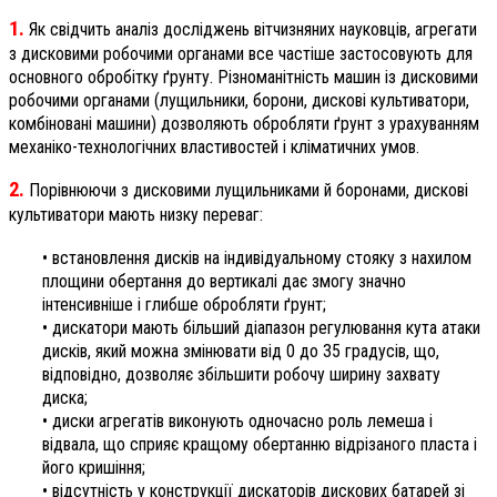
1.
Як свідчить аналіз досліджень вітчизняних науковців, агрегати
з дисковими робочими органами все частіше застосовують для
основного обробітку ґрунту. Різноманітність машин із дисковими
робочими органами (лущильники, борони, дискові культиватори,
комбіновані машини) дозволяють обробляти ґрунт з урахуванням
механіко-технологічних властивостей і кліматичних умов.
2.
Порівнюючи з дисковими лущильниками й боронами, дискові
культиватори мають низку переваг:
• встановлення дисків на індивідуальному стояку з нахилом
площини обертання до вертикалі дає змогу значно
інтенсивніше і глибше обробляти ґрунт;
• дискатори мають більший діапазон регулювання кута атаки
дисків, який можна змінювати від 0 до 35 градусів, що,
відповідно, дозволяє збільшити робочу ширину захвату
диска;
• диски агрегатів виконують одночасно роль лемеша і
відвала, що сприяє кращому обертанню відрізаного пласта і
його кришіння;
• відсутність у конструкції дискаторів дискових батарей зі