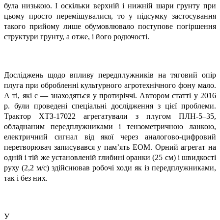
була низькою. І оскільки верхній і нижній шари грунту при
цьому просто перемішувалися, то у підсумку застосування
такого прийому лише обумовлювало поступове погіршення
структури грунту, а отже, і його родючості.
Досліджень щодо впливу передплужників на тяговий опір
плуга при обробленні культурного агротехнічного фону мало.
А ті, які є — знаходяться у протиріччі. Автором статті у 2016
р. були проведені спеціальні дослідження з цієї проблеми.
Трактор ХТЗ-17022 агрегатували з плугом ­ПЛН-5–35,
обладнаним передплужниками і тензометричною ланкою,
електричний сигнал від якої через аналогово-цифровий
перетворювач записувався у пам’ять ЕОМ. Орний агрегат на
одній і тій же установленій глибині оранки (25 см) і швидкості
руху (2,2 м/с) здійснював робочі ходи як із передплужниками,
так і без них.
У