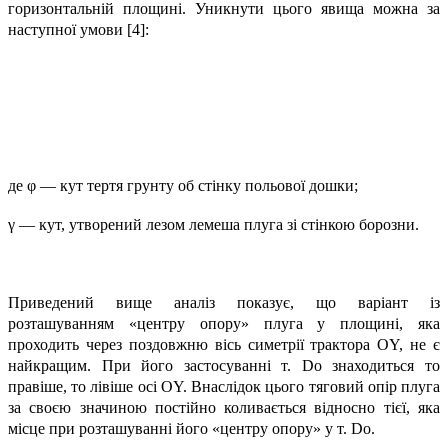
горизонтальній площині. Уникнути цього явища можна за
наступної умови [4]:
де φ — кут тертя грунту об стінку польової дошки;
γ — кут, утворений лезом лемеша плуга зі стінкою борозни.
Приведений вище аналіз показує, що варіант із
розташуванням «центру опору» плуга у площині, яка
проходить через поздовжню вісь симетрії трактора OY, не є
найкращим. При його застосуванні т. Do знаходиться то
правіше, то лівіше осі OY. Внаслідок цього тяговий опір плуга
за своєю значиною постійно коливається відносно тієї, яка
місце при розташуванні його «центру опору» у т. Dо.