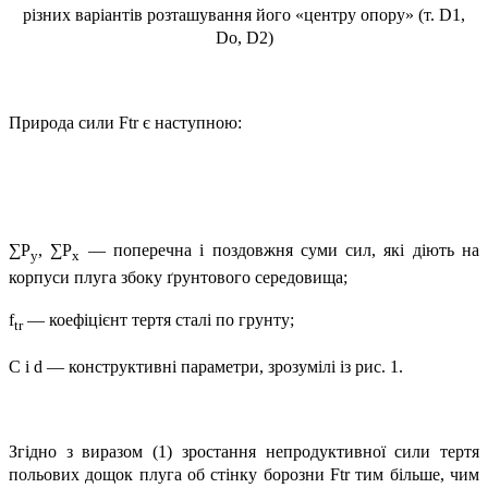
різних варіантів розташування його «центру опору» (т. D1,
Do, D2)
Природа сили Ftr є наступною:
∑P
, ∑P
— поперечна і поздовжня суми сил, які діють на
y
x
корпуси плуга збоку ґрунтового середовища;
f
— коефіцієнт тертя сталі по грунту;
tr
С і d — конструктивні параметри, зрозумілі із рис. 1.
Згідно з виразом (1) зростання непродуктивної сили тертя
польових дощок плуга об стінку борозни Ftr тим більше, чим