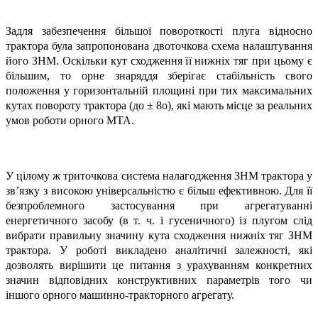
Задля забезпечення більшої повороткості плуга відносно
трактора була запропонована двоточкова схема налаштування
його ЗНМ. Оскільки кут сходження її нижніх тяг при цьому є
більшим, то орне знаряддя зберігає стабільність свого
положення у горизонтальній площині при тих максимальних
кутах повороту трактора (до ± 8о), які мають місце за реальних
умов роботи орного МТА.
У цілому ж триточкова система налагодження ЗНМ трактора у
зв’язку з високою універсальністю є більш ефективною. Для її
безпроблемного застосування при агрегатуванні
енергетичного засобу (в т. ч. і гусеничного) із плугом слід
вибрати правильну значину кута сходження нижніх тяг ЗНМ
трактора. У роботі викладено аналітичні залежності, які
дозволять вирішити це питання з урахуванням конкретних
значин відповідних конструктивних параметрів того чи
іншого орного машинно-тракторного агрегату.