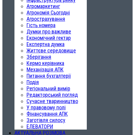
Агромаркетинг
Агрономія Сьогодні
Агрострахування
Гість номера
Думки про важливе
Економічний гектар
Експертна думка
Життєве середовище
Зберігання
Кермо керівника
Механізація АПК
Питання бухгалтерії
Подія
Регіональний вимір
Редакторський погляд
Сучасне тваринництво
У правовому полі
Фінансування АПК
Заготівля силосу
ЕЛЕВАТОРИ
АКТУАЛЬНА РОЗМОВА