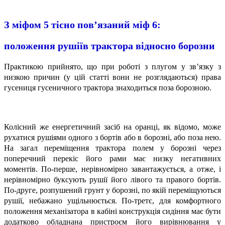
З міфом 5 тісно пов’язаний міф 6:
положення рушіїв трактора відносно борозни
Практикою прийнято, що при роботі з плугом у зв’язку з
низкою причин (у цій статті вони не розглядаються) права
гусениця гусеничного трактора знаходиться поза борозною.
Колісний же енергетичний засіб на оранці, як відомо, може
рухатися рушіями одного з бортів або в борозні, або поза нею.
На загал переміщення трактора полем у борозні через
поперечний перекіс його рами має низку негативних
моментів. По-перше, нерівномірно завантажується, а отже, і
нерівномірно буксують рушії його лівого та правого бортів.
По-друге, розпушений грунт у борозні, по якій переміщуються
рушії, небажано ущільнюється. По-третє, для комфортного
положення механізатора в кабіні конструкція сидіння має бути
додатково обладнана пристроєм його вирівнювання у