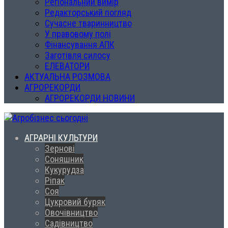
Регіональний вимір
Редакторський погляд
Сучасне тваринництво
У правовому полі
Фінансування АПК
Заготівля силосу
ЕЛЕВАТОРИ
АКТУАЛЬНА РОЗМОВА
АГРОРЕКОРДИ
АГРОРЕКОРДИ НОВИНИ
АГРАРНІ КУЛЬТУРИ
Зернові
Соняшник
Кукурудза
Ріпак
Соя
Цукровий буряк
Овочівництво
Садівництво