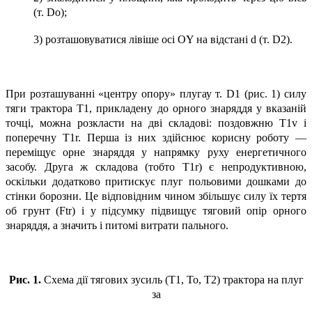
(т. Dо);
3) розташовуватися лівіше осі ОY на відстані d (т. D2).
При розташуванні «центру опору» плугау т. D1 (рис. 1) силу
тяги трактора Т1, прикладену до орного знаряддя у вказаній
точці, можна розкласти на дві складові: поздовжню Т1v і
поперечну Т1r. Перша із них здійснює корисну роботу —
переміщує орне знаряддя у напрямку руху енергетичного
засобу. Друга ж складова (тобто Т1r) є непродуктивною,
оскільки додатково притискує плуг польовими дошками до
стінки борозни. Це відповідним чином збільшує силу їх тертя
об грунт (Ftr) і у підсумку підвищує тяговий опір орного
знаряддя, а значить і питомі витрати пального.
Рис. 1.
Схема дії тягових зусиль (Т1, То, Т2) трактора на плуг
за