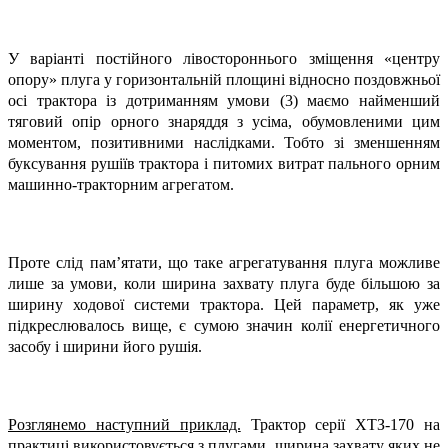
У варіанті постійного лі­востороннього зміщення «центру
опору» плуга у горизонтальній площині відносно поздовжньої
осі трактора із дотриманням умови (3) маємо найменший
тяговий опір орного знаряддя з усіма, обумовленими цим
моментом, позитивними наслідками. Тобто зі зменшенням
буксування рушіїв трактора і питомих витрат пального орним
машинно-тракторним агрегатом.
Проте слід пам’ятати, що таке агрегатування плуга можливе
лише за умови, коли ширина захвату плуга буде більшою за
ширину ходової системи трактора. Цей параметр, як уже
підкреслювалось вище, є сумою значин колії енергетичного
засобу і ширини його рушія.
Розглянемо наступний приклад.
Трактор серії ХТЗ-170 на
практиці використовується з плугами, ширина захвату яких не