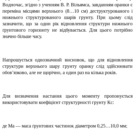
Водночас, згідно з ученням В. Р. Вільямса, завданням оранки є
переміна місцями верхнього (8…10 см) деструктурованого і
нижнього структурованого шарів грунту. При цьому слід
зазначити, що за один рік відновлення структури нижнього
ґрунтового горизонту не відбувається. Для цього потрібно
значно більше часу.
Напрошується однозначний висновок, що для відновлення
структури верхнього шару грунту оранку слід здійснювати
обов’язково, але не щорічно, а один раз на кілька років.
Для визначення настання цього моменту пропонується
використовувати коефіцієнт структурності грунту Кс:
де Ma — маса ґрунтових частинок діаметром 0,25…10,0 мм;