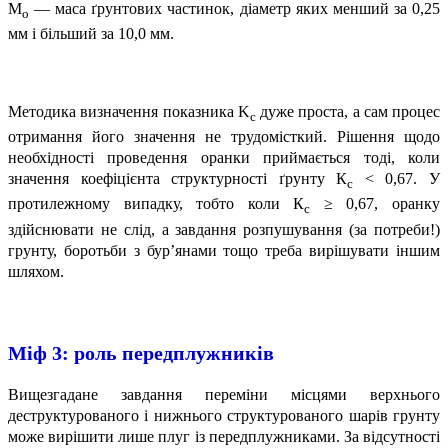
M
— маса ґрунтових частинок, діаметр яких менший за 0,25
o
мм і більший за 10,0 мм.
Методика визначення показника K
дуже проста, а сам процес
c
отримання його значення не трудомісткий. Рішення щодо
необхідності проведення оранки приймається тоді, коли
значення коефіцієнта структурності ґрунту К
< 0,67. У
с
протилежному випадку, тобто коли К
≥ 0,67, оранку
с
здійснювати не слід, а завдання розпушування (за потреби!)
грунту, боротьби з бур’янами тощо треба вирішувати іншим
шляхом.
Міф 3:
роль передплужників
Вищезгадане завдання переміни місцями верхнього
деструктурованого і нижнього структурованого шарів грунту
може вирішити лише плуг із передплужниками. За відсутності