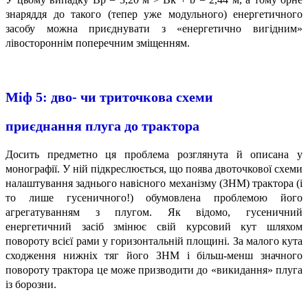
знаряддя до такого (тепер уже модульного) енергетичного
засобу можна приєднувати з «енергетично вигідним»
лівостороннім поперечним зміщенням.
Міф 5: дво- чи триточкова схеми
приєднання плуга до трактора
Досить предметно ця проблема розглянута й описана у
монографії. У ній підкреслюється, що поява двоточкової схеми
налаштування заднього навісного механізму (ЗНМ) трактора (і
то лише гусеничного!) обумовлена проблемою його
агрегатуванням з плугом. Як відомо, гусеничний
енергетичний засіб змінює свій курсовий кут шляхом
повороту всієї рами у горизонтальній площині. За малого кута
сходження нижніх тяг його ЗНМ і більш-менш значного
повороту трактора це може призводити до «викидання» плуга
із борозни.