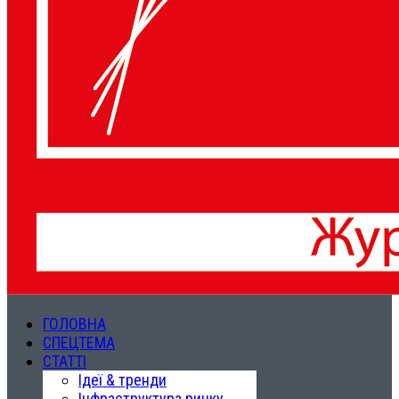
ГОЛОВНА
СПЕЦТЕМА
СТАТТІ
Ідеї & тренди
Інфраструктура ринку