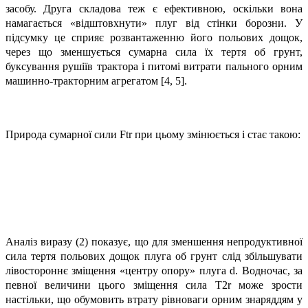
засобу. Друга складова теж є ефективною, оскільки вона
намагається «відштовхнути» плуг від стінки борозни. У
підсумку це сприяє розвантаженню його польових дощок,
через що зменшується сумарна сила їх тертя об грунт,
буксування рушіїв трактора і питомі витрати пального орним
машинно-тракторним агрегатом [4, 5].
Природа сумарної сили Ftr при цьому змінюється і стає такою:
Аналіз виразу (2) показує, що для зменшення непродуктивної
сила тертя польових дощок плуга об грунт слід збільшувати
лівостороннє зміщення «центру опору» плуга d. Водночас, за
певної величини цього зміщення сила Т2r може зрости
настільки, що обумовить втрату рівноваги орним знаряддям у