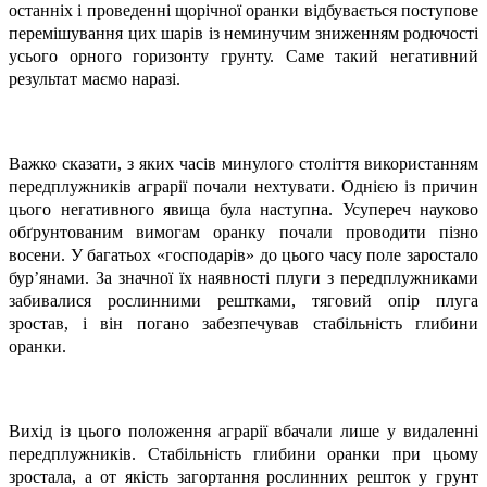
останніх і проведенні щорічної оранки відбувається поступове
перемішування цих шарів із неминучим зниженням родючості
усього орного горизонту грунту. Саме такий негативний
результат маємо наразі.
Важко сказати, з яких часів минулого століття використанням
передплужників аграрії почали нехтувати. Однією із причин
цього негативного явища була наступна. Усупереч науково
обґрунтованим вимогам оранку почали проводити пізно
восени. У багатьох «господарів» до цього часу поле заростало
бур’янами. За значної їх наявності плуги з передплужниками
забивалися рослинними рештками, тяговий опір плуга
зростав, і він погано забезпечував стабільність глибини
оранки.
Вихід із цього положення аграрії вбачали лише у видаленні
передплужників. Стабільність глибини оранки при цьому
зростала, а от якість загортання рослинних решток у грунт