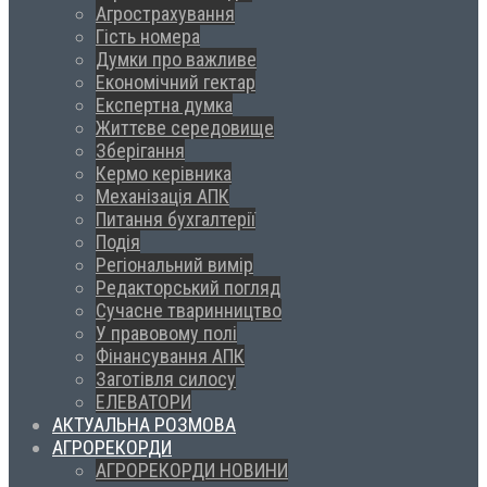
Агрострахування
Гість номера
Думки про важливе
Економічний гектар
Експертна думка
Життєве середовище
Зберігання
Кермо керівника
Механізація АПК
Питання бухгалтерії
Подія
Регіональний вимір
Редакторський погляд
Сучасне тваринництво
У правовому полі
Фінансування АПК
Заготівля силосу
ЕЛЕВАТОРИ
АКТУАЛЬНА РОЗМОВА
АГРОРЕКОРДИ
АГРОРЕКОРДИ НОВИНИ