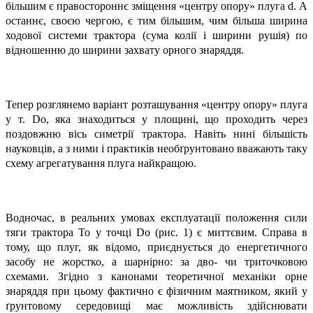
більшим є правостороннє зміщення «центру опору» плуга d. А
останнє, своєю чергою, є тим більшим, чим більша ширина
ходової системи трактора (сума колії і ширини рушія) по
відношенню до ширини захвату орного знаряддя.
Тепер розглянемо варіант розташування «центру опору» плуга
у т. Dо, яка знаходиться у площині, що проходить через
поздовжню вісь симетрії трактора. Навіть нині більшість
науковців, а з ними і практиків необґрунтовано вважають таку
схему агрегатування плуга найкращою.
Водночас, в реальних умовах експлуатації положення сили
тяги трактора То у точці Dо (рис. 1) є миттєвим. Справа в
тому, що плуг, як відомо, приєднується до енергетичного
засобу не жорстко, а шарнірно: за дво- чи триточковою
схемами. Згідно з канонами теоретичної механіки орне
знаряддя при цьому фактично є фізичним маятником, який у
ґрунтовому середовищі має можливість здійснювати