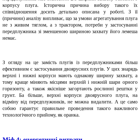
корпусу плуга. Історична причина вибору такого їх
співвідношення досить детально описана у роботі. З її
(причини) аналізу випливає, що за умови агрегатування плуга
не з живим тяглом, а з трактором, потреби у застосуванні
передплужника зі зменшеною шириною захвату його лемеша
немає.
З огляду на це замість плугів із передплужниками більш
ефективним є застосування двоярусних плугів. У цих знарядь
верхні і нижні корпуси мають однакову ширину захвату, а
тому краще міняють місцями верхній і нижній шари орного
горизонту, а також якісніше загортають рослинні рештки у
грунт. Ба більше, верхні корпуси двоярусного плуга, на
відміну від передплужників, не можна видалити. А це само
собою гарантує правильне проведення такого важливого
технологічного прийому, як оранка.
Міф 4:
енергетичні витрати