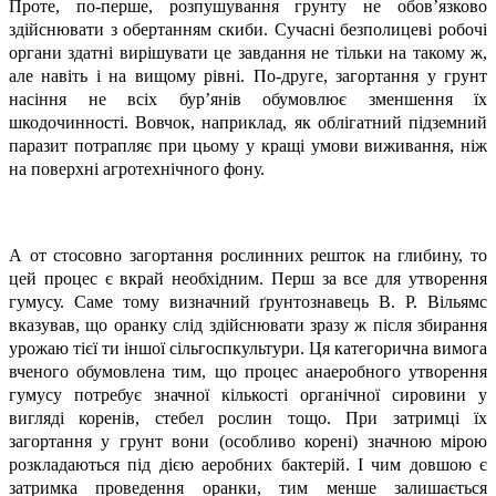
Проте, по-перше, розпушування грунту не обов’язково
здійснювати з обертанням скиби. Сучасні безполицеві робочі
органи здатні вирішувати це завдання не тільки на такому ж,
але навіть і на вищому рівні. По-друге, загортання у грунт
насіння не всіх бур’янів обумовлює зменшення їх
шкодочинності. Вовчок, наприклад, як облігатний підземний
паразит потрапляє при цьому у кращі умови виживання, ніж
на поверхні агротехнічного фону.
А от стосовно загортання рослинних решток на глибину, то
цей процес є вкрай необхідним. Перш за все для утворення
гумусу. Саме тому визначний ґрунтознавець В. Р. Вільямс
вказував, що оранку слід здійснювати зразу ж після збирання
урожаю тієї ти іншої сільгоспкультури. Ця категорична вимога
вченого обумовлена тим, що процес анаеробного утворення
гумусу потребує значної кількості органічної сировини у
вигляді коренів, стебел рослин тощо. При затримці їх
загортання у грунт вони (особливо корені) значною мірою
розкладаються під дією ­аеробних бактерій. І чим довшою є
затримка проведення оранки, тим менше залишається