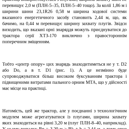
перевищує 2,0 м (ПЛН-5–35, ПЛН-5–40 тощо). За колії 1,86 м і
ширини шини 23,1R26 0,58 м ширина ходової системи
вказаного енергетичного засобу становить 2,44 м, що, як
бачимо, на 0,44 м перевищує ширину захвату плугів. Звідси
виходить, що вказані орні знаряддя можуть приєднуватися до
трактора серії ХТЗ-170 виключно з правостороннім
поперечним зміщенням.
Тобто «центр опору» цих знарядь знаходитиметься не у т. D2
або Dо, а в т. D1 (рис. 1). А це незмінно буде
супроводжуватися більш високим буксуванням трактора і
підвищеними витратами пального орним МТА, що у дійсності
має місце на практиці.
Натомість, цей же трактор, але у поєднанні з технологічним
модулем може агрегатуватися із плугами, ширина захвату
яких знаходиться на рівні 3,20 м (плуг ПЛН-8–40, наприклад).
У цьому випадку Вр = 3,20 м > Вk + b = 2,44 м, а тому орне