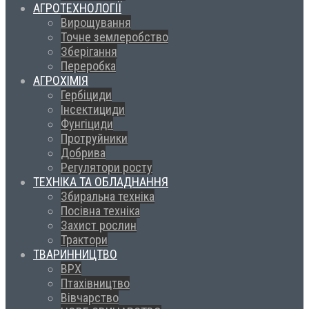
АГРОТЕХНОЛОГІЇ
Вирощування
Точне землеробство
Зберігання
Переробка
АГРОХІМІЯ
Гербіциди
Інсектициди
Фунгіциди
Протруйники
Добрива
Регулятори росту
ТЕХНІКА ТА ОБЛАДНАННЯ
Збиральна техніка
Посівна техніка
Захист рослин
Трактори
ТВАРИННИЦТВО
ВРХ
Птахівництво
Вівчарство