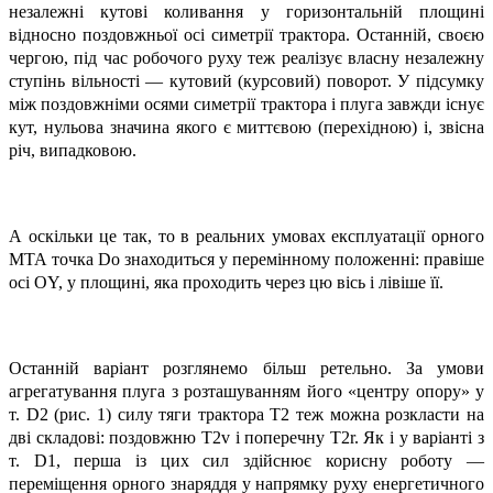
незалежні кутові коливання у горизонтальній площині
відносно поздовжньої осі симетрії трактора. Останній, своєю
чергою, під час робочого руху теж реалізує власну незалежну
ступінь вільності — кутовий (курсовий) поворот. У підсумку
між поздовжніми осями симетрії трактора і плуга завжди існує
кут, нульова значина якого є миттєвою (перехідною) і, звісна
річ, випадковою.
А оскільки це так, то в реальних умовах експлуатації орного
МТА точка Do знаходиться у перемінному положенні: правіше
осі ОY, у площині, яка проходить через цю вісь і лівіше її.
Останній варіант розглянемо більш ретельно. За умови
агрегатування плуга з розташуванням його «центру опору» у
т. D2 (рис. 1) силу тяги трактора Т2 теж можна розкласти на
дві складові: поздовжню Т2v і поперечну Т2r. Як і у варіанті з
т. D1, перша із цих сил здійснює корисну роботу —
переміщення орного знаряддя у напрямку руху енергетичного