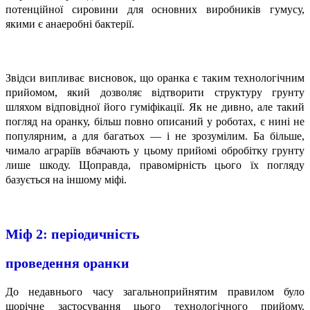
потенційної сировини для основних виробників гумусу,
якими є анаеробні бактерії.
Звідси випливає висновок, що оранка є таким технологічним
прийомом, який дозволяє відтворити структуру грунту
шляхом відповідної його гуміфікації. Як не дивно, але такий
погляд на оранку, більш повно описаний у роботах, є нині не
популярним, а для багатьох — і не зрозумілим. Ба більше,
чимало аграріїв вбачають у цьому прийомі обробітку грунту
лише шкоду. Щоправда, правомірність цього їх погляду
базується на іншому міфі.
Міф 2:
періодичність
проведення оранки
До недавнього часу загальноприйнятим правилом було
щорічне застосування цього технологічного прийому.