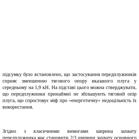
підсумку було встановлено, що застосування передплужників
сприяє зменшенню тягового опору вказаного плуга у
середньому на 1,9 кН. На підставі цього можна стверджувати,
що передплужники принаймні не збільшують тяговий опір
плуга, що спростовує міф про «енергетичну» недоцільність їх
використання.
Згідно з класичними вимогами ширина захвату
передплужника має становити 2/3 ширини захвату основного