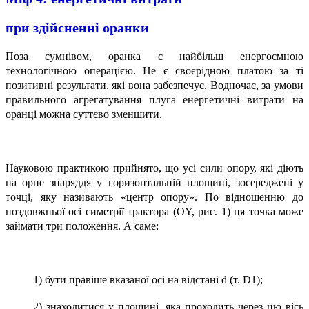
при здійсненні оранки
Поза сумнівом, оранка є найбільш енергоємною
технологічною операцією. Це є своєрідною платою за ті
позитивні результати, які вона забезпечує. Водночас, за умови
правильного агрегатування плуга енергетичні витрати на
оранці можна суттєво зменшити.
Науковою практикою прийнято, що усі сили опору, які діють
на орне знаряддя у горизонтальній площині, зосереджені у
точці, яку називають «центр опору». По відношенню до
поздовжньої осі симетрії трактора (OY, рис. 1) ця точка може
займати три положення. А саме:
1) бути правіше вказаної осі на відстані d (т. D1);
2) знаходитися у площині, яка проходить через цю вісь