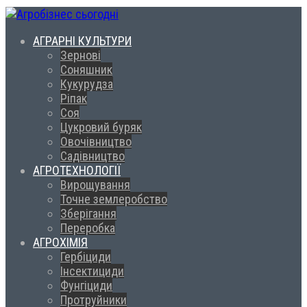
АГРАРНІ КУЛЬТУРИ
Зернові
Соняшник
Кукурудза
Ріпак
Соя
Цукровий буряк
Овочівництво
Садівництво
АГРОТЕХНОЛОГІЇ
Вирощування
Точне землеробство
Зберігання
Переробка
АГРОХІМІЯ
Гербіциди
Інсектициди
Фунгіциди
Протруйники