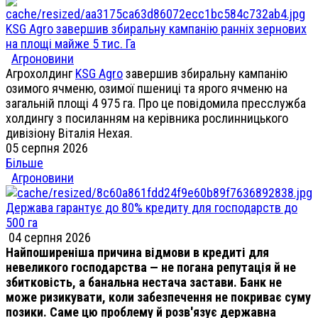
KSG Agro завершив збиральну кампанію ранніх зернових
на площі майже 5 тис. Га
Агроновини
Агрохолдинг
KSG Agro
завершив збиральну кампанію
озимого ячменю, озимої пшениці та ярого ячменю на
загальній площі 4 975 га. Про це повідомила пресслужба
холдингу з посиланням на керівника рослинницького
дивізіону Віталія Нехая.
05 серпня 2026
Більше
Агроновини
Держава гарантує до 80% кредиту для господарств до
500 га
04 серпня 2026
Найпоширеніша причина відмови в кредиті для
невеликого господарства — не погана репутація й не
збитковість, а банальна нестача застави. Банк не
може ризикувати, коли забезпечення не покриває суму
позики. Саме цю проблему й розв'язує державна