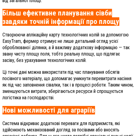
від загальної площі.
Більш ефективне планування сівби
завдяки точній інформації про площу
Створюючи аплікаційну карту технологічних колій за допомогою
EasyTram, фермер отримує не лише детальний огляд усієї
оброблюваної ділянки, а й важливу додаткову інформацію — так
звану чисту площу поля, тобто реальну площу, що підлягає
засіву, без урахування технологічних колій.
Ці точні дані можна використати під час планування обсягів
посівного матеріалу, що допомагає уникнути перевитрати насіння
як під час заповнення сівалки, так і в процесі роботи. Таким чином,
зменшуються витрати, зберігаються ресурси й спрощується
логістика на господарстві.
Нові можливості для аграріїв
Система відкриває додаткові переваги для підприємств, які
здійснюють механізований догляд за посівами або вносять