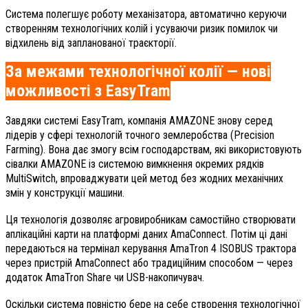
Система полегшує роботу механізатора, автоматично керуючи
створенням технологічних колій і усуваючи ризик помилок чи
відхилень від запланованої траєкторії.
За межами технологічної колії — нові
можливості з EasyTram
Завдяки системі EasyTram, компанія AMAZONE знову серед
лідерів у сфері технологій точного землеробства (Precision
Farming). Вона дає змогу всім господарствам, які використовують
сівалки AMAZONE із системою вимкнення окремих рядків
MultiSwitch, впроваджувати цей метод без жодних механічних
змін у конструкції машини.
Ця технологія дозволяє агровиробникам самостійно створювати
аплікаційні карти на платформі даних AmaConnect. Потім ці дані
передаються на термінал керування AmaTron 4 ISOBUS трактора
через пристрій AmaConnect або традиційним способом — через
додаток AmaTron Share чи USB-накопичувач.
Оскільки система повністю бере на себе створення технологічної