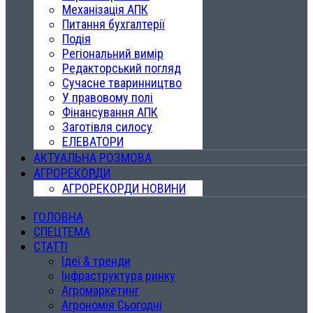
Механізація АПК
Питання бухгалтерії
Подія
Регіональний вимір
Редакторський погляд
Сучасне тваринництво
У правовому полі
Фінансування АПК
Заготівля силосу
ЕЛЕВАТОРИ
АКТУАЛЬНА РОЗМОВА
АГРОРЕКОРДИ
АГРОРЕКОРДИ НОВИНИ
ГОЛОВНА
СПЕЦТЕМА
СТАТТІ
Ідеї & тренди
Інфраструктура ринку
Агромаркетинг
Агрономія Сьогодні