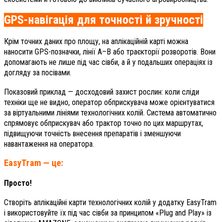
GPS-навігація для точності й зручності
Крім точних даних про площу, на аплікаційній карті можна
наносити GPS-позначки, лінії A–B або траєкторії розворотів. Вони
допомагають не лише під час сівби, а й у подальших операціях із
догляду за посівами.
Показовий приклад — досходовий захист рослин: коли сліди
техніки ще не видно, оператор обприскувача може орієнтуватися
за віртуальними лініями технологічних колій. Система автоматично
спрямовує обприскувач або трактор точно по цих маршрутах,
підвищуючи точність внесення препаратів і зменшуючи
навантаження на оператора.
EasyTram — це:
Просто!
Створіть аплікаційні карти технологічних колій у додатку EasyTram
і використовуйте їх під час сівби за принципом «Plug and Play» із