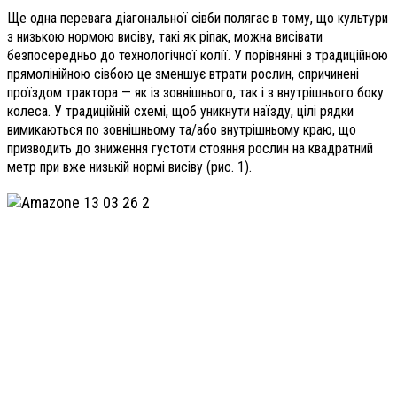
Ще одна перевага діагональної сівби полягає в тому, що культури
з низькою нормою висіву, такі як ріпак, можна висівати
безпосередньо до технологічної колії. У порівнянні з традиційною
прямолінійною сівбою це зменшує втрати рослин, спричинені
проїздом трактора — як із зовнішнього, так і з внутрішнього боку
колеса. У традиційній схемі, щоб уникнути наїзду, цілі рядки
вимикаються по зовнішньому та/або внутрішньому краю, що
призводить до зниження густоти стояння рослин на квадратний
метр при вже низькій нормі висіву (рис. 1).