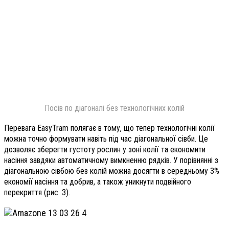
Посів по діагоналі без технологічних колій
Перевага EasyTram полягає в тому, що тепер технологічні колії
можна точно формувати навіть під час діагональної сівби. Це
дозволяє зберегти густоту рослин у зоні колії та економити
насіння завдяки автоматичному вимкненню рядків. У порівнянні з
діагональною сівбою без колій можна досягти в середньому 3%
економії насіння та добрив, а також уникнути подвійного
перекриття (рис. 3).