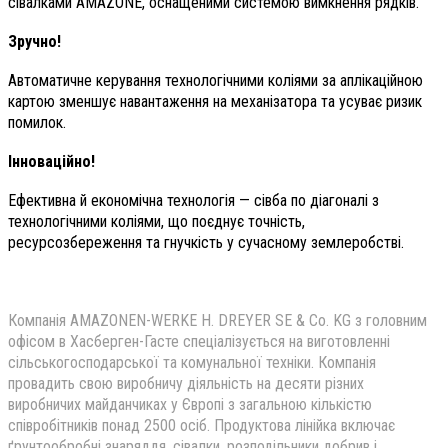
сівалками AMAZONE, оснащеними системою вимкнення рядків.
Зручно!
Автоматичне керування технологічними коліями за аплікаційною
картою зменшує навантаження на механізатора та усуває ризик
помилок.
Інноваційно!
Ефективна й економічна технологія — сівба по діагоналі з
технологічними коліями, що поєднує точність,
ресурсозбереження та гнучкість у сучасному землеробстві.
Компанія AMAZONEN-WERKE H. DREYER SE & Co. KG з головним
офісом в Хасберген-Гасте спеціалізується на виготовленні
сільськогосподарської та комунальної техніки. Компанія
провадить свою виробничу діяльність на десяти різних
виробничих майданчиках у Європі з загальною кількістю
співробітників понад 2500 осіб. Продуктова лінійка включає
ґрунтообробні знаряддя, сівалки, розподільники добрив і