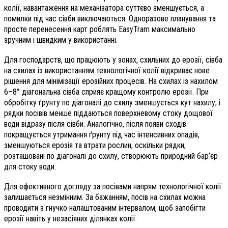
колії, навантаження на механізатора суттєво зменшується, а
помилки під час сівби виключаються. Одноразове планування та
просте перенесення карт роблять EasyTram максимально
зручним і швидким у використанні.
Для господарств, що працюють у зонах, схильних до ерозії, сівба
на схилах із використанням технологічної колії відкриває нове
рішення для мінімізації ерозійних процесів. На схилах із нахилом
6–8° діагональна сівба сприяє кращому контролю ерозії. При
обробітку ґрунту по діагоналі до схилу зменшується кут нахилу, і
рядки посівів менше піддаються поверхневому стоку дощової
води відразу після сівби. Аналогічно, після появи сходів
покращується утримання ґрунту під час інтенсивних опадів,
зменшуються ерозія та втрати рослин, оскільки рядки,
розташовані по діагоналі до схилу, створюють природний бар’єр
для стоку води.
Для ефективного догляду за посівами напрям технологічної колії
залишається незмінним. За бажанням, посів на схилах можна
проводити з гнучко налаштованим інтервалом, щоб запобігти
ерозії навіть у незасіяних ділянках колії.