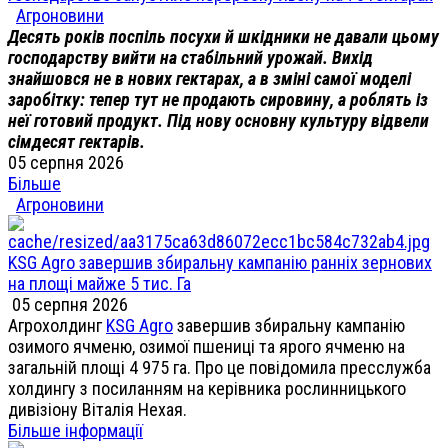
Агроновини
Десять років поспіль посухи й шкідники не давали цьому
господарству вийти на стабільний урожай. Вихід
знайшовся не в нових гектарах, а в зміні самої моделі
заробітку: тепер тут не продають сировину, а роблять із
неї готовий продукт. Під нову основну культуру відвели
сімдесят гектарів.
05 серпня 2026
Більше
Агроновини
KSG Agro завершив збиральну кампанію ранніх зернових
на площі майже 5 тис. Га
05 серпня 2026
Агрохолдинг
KSG Agro
завершив збиральну кампанію
озимого ячменю, озимої пшениці та ярого ячменю на
загальній площі 4 975 га. Про це повідомила пресслужба
холдингу з посиланням на керівника рослинницького
дивізіону Віталія Нехая.
Більше інформації