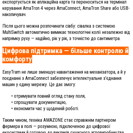
експортується як аплікаційна карта та переноситься на термінал
керування AmaTron 4 через AmaConnect, AmaTron Share або USB-
накопичувач.
Після цього можна розпочинати сівбу: сівалка з системою
MultiSwitch автоматично вимикає технологічні колії незалежно від
напрямку руху — надійно, рік у рік, з точністю до сантиметра.
Цифрова підтримка — більше контролю й
комфорту
EasyTram не лише зменшує навантаження на механізатора, а й у
поєднанні з AmaConnect забезпечує інтелектуальне з’єднання
машин у єдину мережу. Це дає змогу:
• отримувати повний огляд стану поля,
• спрощувати документацію,
• економити час у щоденній роботі.
Таким чином, техніка AMAZONE стає справжнім партнером
фермера в полі — розумною, підключеною до цифрової
екосистеми й готовою до викликів сучасного агровиробництва.