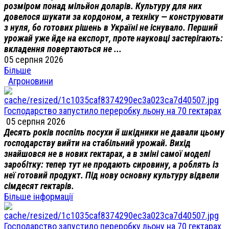
розміром понад мільйон доларів. Культуру для них
довелося шукати за кордоном, а техніку — конструювати
з нуля, бо готових рішень в Україні не існувало. Перший
урожай уже йде на експорт, проте науковці застерігають:
вкладення повертаються не ...
05 серпня 2026
Більше
Агроновини
Господарство запустило переробку льону на 70 гектарах
05 серпня 2026
Десять років поспіль посухи й шкідники не давали цьому
господарству вийти на стабільний урожай. Вихід
знайшовся не в нових гектарах, а в зміні самої моделі
заробітку: тепер тут не продають сировину, а роблять із
неї готовий продукт. Під нову основну культуру відвели
сімдесят гектарів.
Більше інформації
Господарство запустило переробку льону на 70 гектарах