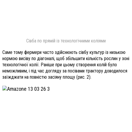
Сівба по прямій із технологічними коліями
Саме тому фермери часто здійснюють сівбу культур із низькою
нормою висіву по діагоналі, щоб збільшити кількість рослин у зоні
технологічної колії. Раніше при цьому створення колій було
неможливим, і під час догляду за посівами трактору доводилося
заїжджати на повністю засіяну площу (рис. 2).