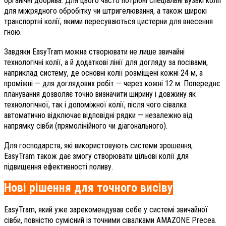
органічні добрива. Для цього часто потрібні спеціальні вузькі колії
для міжрядного обробітку чи штригелювання, а також широкі
транспортні колії, якими пересуваються цистерни для внесення
гною.
Завдяки EasyTram можна створювати не лише звичайні
технологічні колії, а й додаткові лінії для догляду за посівами,
наприклад систему, де основні колії розміщені кожні 24 м, а
проміжні — для доглядових робіт — через кожні 12 м. Попереднє
планування дозволяє точно визначити ширину і довжину як
технологічної, так і допоміжної колії, після чого сівалка
автоматично відключає відповідні рядки — незалежно від
напрямку сівби (прямолінійного чи діагонального).
Для господарств, які використовують системи зрошення,
EasyTram також дає змогу створювати цільові колії для
підвищення ефективності поливу.
Нові рішення для точного висіву
EasyTram, який уже зарекомендував себе у системі звичайної
сівби, повністю сумісний із точними сівалками AMAZONE Precea.