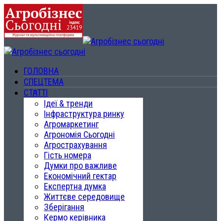
ГОЛОВНА
СПЕЦТЕМА
СТАТТІ
Ідеї & тренди
Інфраструктура ринку
Агромаркетинг
Агрономія Сьогодні
Агрострахування
Гість номера
Думки про важливе
Економічний гектар
Експертна думка
Життєве середовище
Зберігання
Кермо керівника