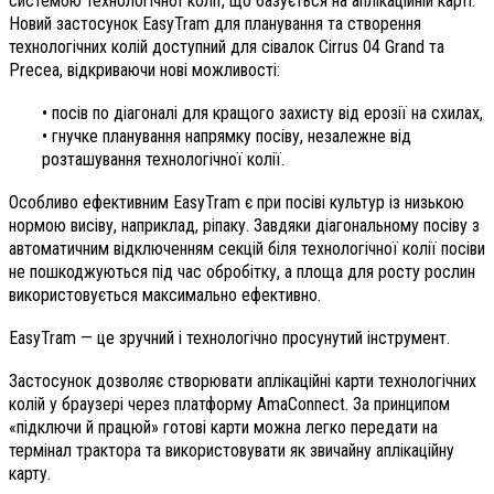
системою технологічної колії, що базується на аплікаційній карті.
Новий застосунок EasyTram для планування та створення
технологічних колій доступний для сівалок Cirrus 04 Grand та
Precea, відкриваючи нові можливості:
• посів по діагоналі для кращого захисту від ерозії на схилах,
• гнучке планування напрямку посіву, незалежне від
розташування технологічної колії.
Особливо ефективним EasyTram є при посіві культур із низькою
нормою висіву, наприклад, ріпаку. Завдяки діагональному посіву з
автоматичним відключенням секцій біля технологічної колії посіви
не пошкоджуються під час обробітку, а площа для росту рослин
використовується максимально ефективно.
EasyTram — це зручний і технологічно просунутий інструмент.
Застосунок дозволяє створювати аплікаційні карти технологічних
колій у браузері через платформу AmaConnect. За принципом
«підключи й працюй» готові карти можна легко передати на
термінал трактора та використовувати як звичайну аплікаційну
карту.