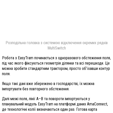
Розподільна головка з системою відключення окремих рядків
MultiSwitch
Робота з EasyTram починається з одноразового обстеження поля,
під час якого фіксуються геометрія ділянки та всі перешкоди. Це
можна зробити стандартним трактором, просто об’їхавши контур
поля.
Якщо такі дані вже збережено в господарстві, їх можна
імпортувати без повторного обстеження.
Далі межі поля, лінії A–B та повороти імпортуються у
планувальний модуль EasyTram на платформі даних AmaConnect,
де технологічні колії визначаються один раз. Готова карта