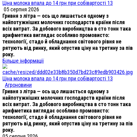
Ціна молока впала до 14 грн при собівартості 13
05 серпня 2026
Гривня з літра — ось що лишається одному з
найпотужніших молочних господарств країни після
всіх витрат. За добового виробництва в сто тонн така
арифметика виглядає особливо промовисто:
технології, стадо й обладнання світового рівня не
рятують від ринку, який опустив ціну на третину за пів
року.
Більше інформації
Ціна молока впала до 14 грн при собівартості 13
Агроновини
Гривня з літра — ось що лишається одному з
найпотужніших молочних господарств країни після
всіх витрат. За добового виробництва в сто тонн така
арифметика виглядає особливо промовисто:
технології, стадо й обладнання світового рівня не
рятують від ринку, який опустив ціну на третину за пів
року.
05 серпня 2026