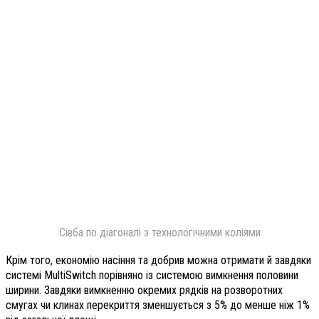
Сівба по діагоналі з технологічними коліями
Крім того, економію насіння та добрив можна отримати й завдяки
системі MultiSwitch порівняно із системою вимкнення половини
ширини. Завдяки вимкненню окремих рядків на розворотних
смугах чи клинах перекриття зменшується з 5% до менше ніж 1%