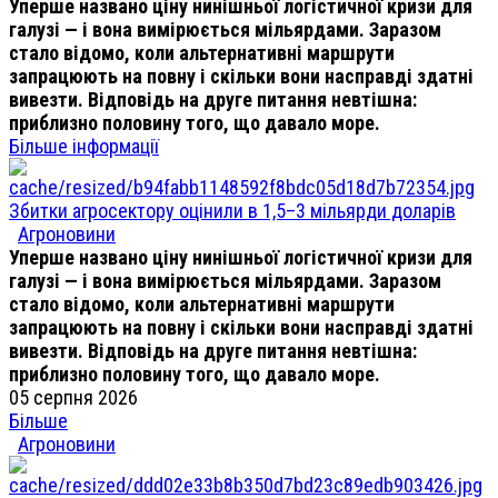
Уперше названо ціну нинішньої логістичної кризи для
галузі — і вона вимірюється мільярдами. Заразом
стало відомо, коли альтернативні маршрути
запрацюють на повну і скільки вони насправді здатні
вивезти. Відповідь на друге питання невтішна:
приблизно половину того, що давало море.
Більше інформації
Збитки агросектору оцінили в 1,5–3 мільярди доларів
Агроновини
Уперше названо ціну нинішньої логістичної кризи для
галузі — і вона вимірюється мільярдами. Заразом
стало відомо, коли альтернативні маршрути
запрацюють на повну і скільки вони насправді здатні
вивезти. Відповідь на друге питання невтішна:
приблизно половину того, що давало море.
05 серпня 2026
Більше
Агроновини