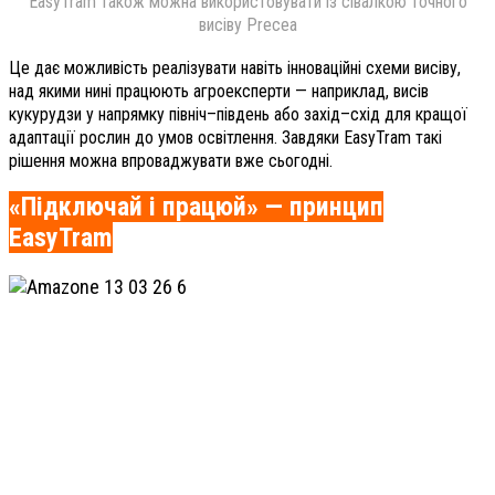
EasyTram також можна використовувати із сівалкою точного
висіву Precea
Це дає можливість реалізувати навіть інноваційні схеми висіву,
над якими нині працюють агроексперти — наприклад, висів
кукурудзи у напрямку північ–південь або захід–схід для кращої
адаптації рослин до умов освітлення. Завдяки EasyTram такі
рішення можна впроваджувати вже сьогодні.
«Підключай і працюй» — принцип
EasyTram