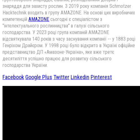
знаряддя для захисту рослин. З 2019 року компанія Schmotzer
Hacktechnik входить в групу AMAZONE. На основі цих виробничих
компетенцій
АMAZONE
сьогодні є спеціалістом з
"інтелектуального рослинництва" в галузі сільського
господарства. У 2023 році група компаній AMAZONE
відсвяткувала 140 років з часу заснування компанії -- у 1883 році
Генріхом Драйєром. У 1998 році було відкрито в Україні офіційне
представництво ДП «Амазоне-Україна», яке вже третє
десятиліття успішно працює для розвитку сільського
господарства України.
Facebook
Google Plus
Twitter
Linkedin
Pinterest