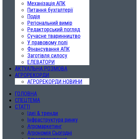
Механізація АПК
Питання бухгалтерії
Подія
Регіональний вимір
Редакторський погляд
Сучасне тваринництво
У правовому полі
Фінансування АПК
Заготівля силосу
ЕЛЕВАТОРИ
АКТУАЛЬНА РОЗМОВА
АГРОРЕКОРДИ
АГРОРЕКОРДИ НОВИНИ
ГОЛОВНА
СПЕЦТЕМА
СТАТТІ
Ідеї & тренди
Інфраструктура ринку
Агромаркетинг
Агрономія Сьогодні