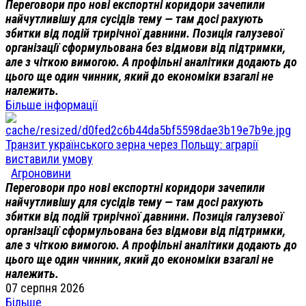
Переговори про нові експортні коридори зачепили
найчутливішу для сусідів тему — там досі рахують
збитки від подій трирічної давнини. Позиція галузевої
організації сформульована без відмови від підтримки,
але з чіткою вимогою. А профільні аналітики додають до
цього ще один чинник, який до економіки взагалі не
належить.
Більше інформації
Транзит українського зерна через Польщу: аграрії
виставили умову
Агроновини
Переговори про нові експортні коридори зачепили
найчутливішу для сусідів тему — там досі рахують
збитки від подій трирічної давнини. Позиція галузевої
організації сформульована без відмови від підтримки,
але з чіткою вимогою. А профільні аналітики додають до
цього ще один чинник, який до економіки взагалі не
належить.
07 серпня 2026
Більше