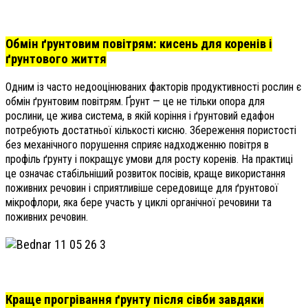
Обмін ґрунтовим повітрям: кисень для коренів і
ґрунтового життя
Одним із часто недооцінюваних факторів продуктивності рослин є
обмін ґрунтовим повітрям. Ґрунт — це не тільки опора для
рослини, це жива система, в якій коріння і ґрунтовий едафон
потребують достатньої кількості кисню. Збереження пористості
без механічного порушення сприяє надходженню повітря в
профіль ґрунту і покращує умови для росту коренів. На практиці
це означає стабільніший розвиток посівів, краще використання
поживних речовин і сприятливіше середовище для ґрунтової
мікрофлори, яка бере участь у циклі органічної речовини та
поживних речовин.
Краще прогрівання ґрунту після сівби завдяки