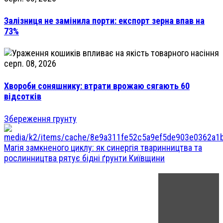
Залізниця не замінила порти: експорт зерна впав на
73%
серп. 08, 2026
Хвороби соняшнику: втрати врожаю сягають 60
відсотків
Збереження грунту
Магія замкненого циклу: як синергія тваринництва та
рослинництва рятує бідні ґрунти Київщини