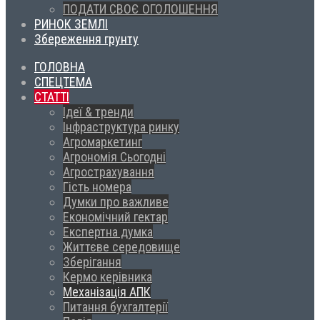
ПОДАТИ СВОЄ ОГОЛОШЕННЯ
РИНОК ЗЕМЛІ
Збереження грунту
ГОЛОВНА
СПЕЦТЕМА
СТАТТІ
Ідеї & тренди
Інфраструктура ринку
Агромаркетинг
Агрономія Сьогодні
Агрострахування
Гість номера
Думки про важливе
Економічний гектар
Експертна думка
Життєве середовище
Зберігання
Кермо керівника
Механізація АПК
Питання бухгалтерії