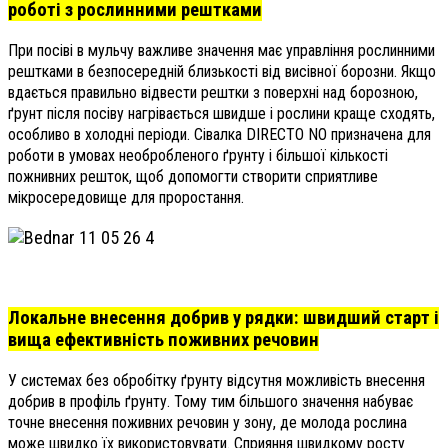
роботі з рослинними рештками
При посіві в мульчу важливе значення має управління рослинними
рештками в безпосередній близькості від висівної борозни. Якщо
вдається правильно відвести рештки з поверхні над борозною,
ґрунт після посіву нагрівається швидше і рослини краще сходять,
особливо в холодні періоди. Сівалка DIRECTO NO призначена для
роботи в умовах необробленого ґрунту і більшої кількості
пожнивних решток, щоб допомогти створити сприятливе
мікросередовище для проростання.
Локальне внесення добрив у рядки: швидший старт і
вища ефективність поживних речовин
У системах без обробітку ґрунту відсутня можливість внесення
добрив в профіль ґрунту. Тому тим більшого значення набуває
точне внесення поживних речовин у зону, де молода рослина
може швидко їх використовувати. Сприяння швидкому росту