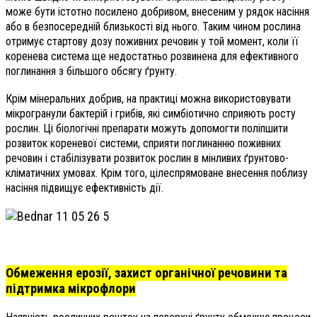
може бути істотно посилено добривом, внесеним у рядок насіння
або в безпосередній близькості від нього. Таким чином рослина
отримує стартову дозу поживних речовин у той момент, коли її
коренева система ще недостатньо розвинена для ефективного
поглинання з більшого обсягу ґрунту.
Крім мінеральних добрив, на практиці можна використовувати
мікрогранули бактерій і грибів, які симбіотично сприяють росту
рослин. Ці біологічні препарати можуть допомогти поліпшити
розвиток кореневої системи, сприяти поглинанню поживних
речовин і стабілізувати розвиток рослин в мінливих ґрунтово-
кліматичних умовах. Крім того, цілеспрямоване внесення поблизу
насіння підвищує ефективність дії.
Обмеження ерозії, захист органічної речовини та
підтримка мікрофлори