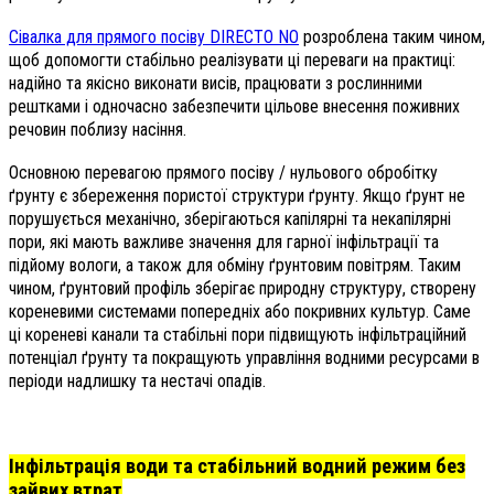
Сівалка для прямого посіву DIRECTO NO
розроблена таким чином,
щоб допомогти стабільно реалізувати ці переваги на практиці:
надійно та якісно виконати висів, працювати з рослинними
рештками і одночасно забезпечити цільове внесення поживних
речовин поблизу насіння.
Основною перевагою прямого посіву / нульового обробітку
ґрунту є збереження пористої структури ґрунту. Якщо ґрунт не
порушується механічно, зберігаються капілярні та некапілярні
пори, які мають важливе значення для гарної інфільтрації та
підйому вологи, а також для обміну ґрунтовим повітрям. Таким
чином, ґрунтовий профіль зберігає природну структуру, створену
кореневими системами попередніх або покривних культур. Саме
ці кореневі канали та стабільні пори підвищують інфільтраційний
потенціал ґрунту та покращують управління водними ресурсами в
періоди надлишку та нестачі опадів.
Інфільтрація води та стабільний водний режим без
зайвих втрат