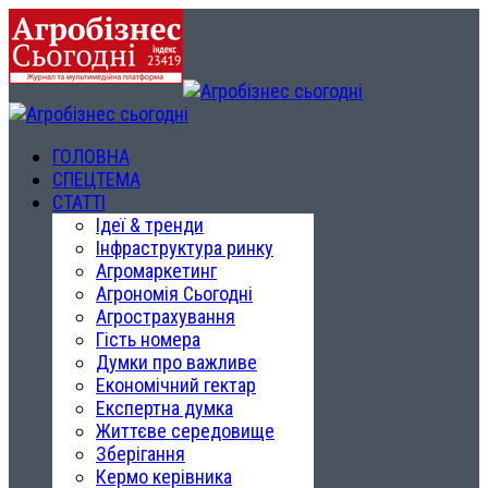
ГОЛОВНА
СПЕЦТЕМА
СТАТТІ
Ідеї & тренди
Інфраструктура ринку
Агромаркетинг
Агрономія Сьогодні
Агрострахування
Гість номера
Думки про важливе
Економічний гектар
Експертна думка
Життєве середовище
Зберігання
Кермо керівника