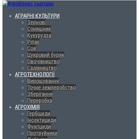
АГРАРНІ КУЛЬТУРИ
Зернові
Соняшник
Кукурудза
Ріпак
Соя
Цукровий буряк
Овочівництво
Садівництво
АГРОТЕХНОЛОГІЇ
Вирощування
Точне землеробство
Зберігання
Переробка
АГРОХІМІЯ
Гербіциди
Інсектициди
Фунгіциди
Протруйники