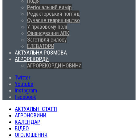
Подія
Регіональний вимір
Редакторський погляд
Сучасне тваринництво
У правовому полі
Фінансування АПК
Заготівля силосу
ЕЛЕВАТОРИ
АКТУАЛЬНА РОЗМОВА
АГРОРЕКОРДИ
АГРОРЕКОРДИ НОВИНИ
Twitter
Youtube
Instagram
Facebook
АКТУАЛЬНІ СТАТТІ
АГРОНОВИНИ
КАЛЕНДАР
ВІДЕО
ОГОЛОШЕННЯ