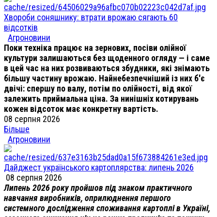
Хвороби соняшнику: втрати врожаю сягають 60
відсотків
Агроновини
Поки техніка працює на зернових, посіви олійної
культури залишаються без щоденного огляду — і саме
в цей час на них розвиваються збудники, які знімають
більшу частину врожаю. Найнебезпечніший із них б'є
двічі: спершу по валу, потім по олійності, від якої
залежить приймальна ціна. За нинішніх котирувань
кожен відсоток має конкретну вартість.
08 серпня 2026
Більше
Агроновини
Дайджест українського картоплярства: липень 2026
08 серпня 2026
Липень 2026 року пройшов під знаком практичного
навчання виробників, оприлюднення першого
системного дослідження споживання картоплі в Україні,