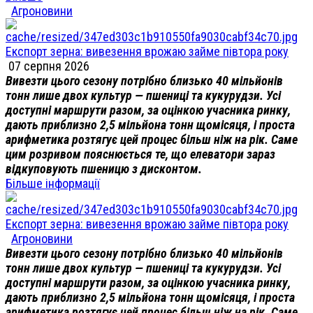
Агроновини
Експорт зерна: вивезення врожаю займе півтора року
07 серпня 2026
Вивезти цього сезону потрібно близько 40 мільйонів
тонн лише двох культур — пшениці та кукурудзи. Усі
доступні маршрути разом, за оцінкою учасника ринку,
дають приблизно 2,5 мільйона тонн щомісяця, і проста
арифметика розтягує цей процес більш ніж на рік. Саме
цим розривом пояснюється те, що елеватори зараз
відкуповують пшеницю з дисконтом.
Більше інформації
Експорт зерна: вивезення врожаю займе півтора року
Агроновини
Вивезти цього сезону потрібно близько 40 мільйонів
тонн лише двох культур — пшениці та кукурудзи. Усі
доступні маршрути разом, за оцінкою учасника ринку,
дають приблизно 2,5 мільйона тонн щомісяця, і проста
арифметика розтягує цей процес більш ніж на рік. Саме