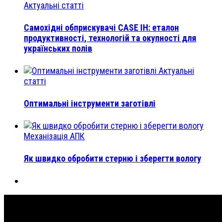
Актуальні статті
Самохідні обприскувачі CASE IH: еталон
продуктивності, технологій та окупності для
українських полів
Актуальні
статті
Оптимальні інструменти заготівлі
Механізація АПК
Як швидко обробити стерню і зберегти вологу