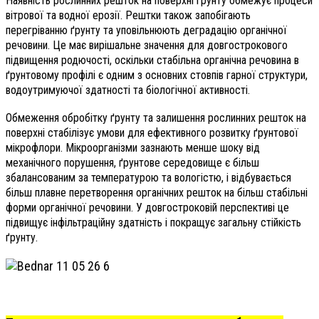
Наявність рослинних решток на поверхні ґрунту обмежує процеси
вітрової та водної ерозії. Рештки також запобігають
перегріванню ґрунту та уповільнюють деградацію органічної
речовини. Це має вирішальне значення для довгострокового
підвищення родючості, оскільки стабільна органічна речовина в
ґрунтовому профілі є одним з основних стовпів гарної структури,
водоутримуючої здатності та біологічної активності.
Обмеження обробітку ґрунту та залишення рослинних решток на
поверхні стабілізує умови для ефективного розвитку ґрунтової
мікрофлори. Мікроорганізми зазнають менше шоку від
механічного порушення, ґрунтове середовище є більш
збалансованим за температурою та вологістю, і відбувається
більш плавне перетворення органічних решток на більш стабільні
форми органічної речовини. У довгостроковій перспективі це
підвищує інфільтраційну здатність і покращує загальну стійкість
ґрунту.