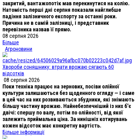
закритий, вантажопотік мав перекинутися на колію.
Натомість перші дні серпня показали найглибше
падіння залізничного експорту за останні роки.
Причина не в самій залізниці, і представник
перевізника назвав її прямо.
08 серпня 2026
Більше
Агроновини
Хвороби соняшнику: втрати врожаю сягають 60
відсотків
08 серпня 2026
Поки техніка працює на зернових, посіви олійної
культури залишаються без щоденного огляду — і саме
в цей час на них розвиваються збудники, які знімають
більшу частину врожаю. Найнебезпечніший із них б'є
двічі: спершу по валу, потім по олійності, від якої
залежить приймальна ціна. За нинішніх котирувань
кожен відсоток має конкретну вартість.
Більше інформації