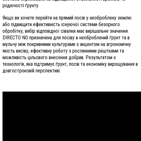
родючості ґрунту.
Якщо ви хочете перейти на прямий посів у необроблену землю
або підвищити ефективність існуючої системи безорного
обробітку, вибір відповідної сівалки має вирішальне значення.
DIRECTO NO призначена для посіву в необроблений ґрунт та в
мульчу між покривними культурами з акцентом на агрономічну
якість висіву, ефективну роботу з рослинними рештками та
можливість цільового внесення добрив. Результатом є
технологія, яка підтримує ґрунт, посів та економіку вирощування в
довгостроковій перспективі.