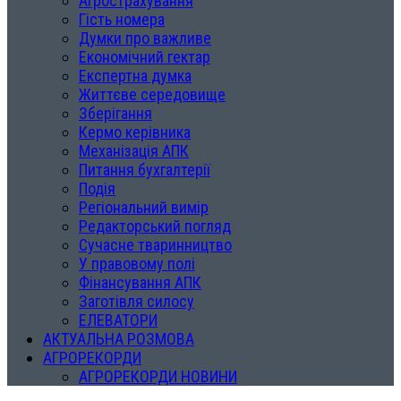
Агрострахування
Гість номера
Думки про важливе
Економічний гектар
Експертна думка
Життєве середовище
Зберігання
Кермо керівника
Механізація АПК
Питання бухгалтерії
Подія
Регіональний вимір
Редакторський погляд
Сучасне тваринництво
У правовому полі
Фінансування АПК
Заготівля силосу
ЕЛЕВАТОРИ
АКТУАЛЬНА РОЗМОВА
АГРОРЕКОРДИ
АГРОРЕКОРДИ НОВИНИ