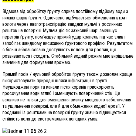
Відмова від обробітку ґрунту сприяє постійному підйому води з
нижніх шарів ґрунту. Одночасно відбувається обмеження втрат
вологи через евапотранспірацію завдяки мульчі з рослинних
решток на поверхні. Мульча діє як захисний шар: зменшує
перегрів ґрунту, пом'якшує прямий удар крапель під час злив і
запобігає швидкому висиханню ґрунтового профілю. Результатом
є більш збалансована доступність вологи для рослин, що
розвиваються і сходять. Стабільний водний режим має вирішальне
значення для формування врожаю.
Прямий посів / нульовий обробіток ґрунту також дозволяє краще
використовувати природні шляхи інфільтрації в ґрунті.
Неушкоджені пори та канали після коренів прискорюють
просочування води вглиб і зменшують поверхневий стік. Це
важливо не тільки для зменшення ризику місцевого заболочення
та ущільнення поверхні, але й для обмеження водної ерозії. У
поєднанні із рештками на поверхні ґрунту значно підвищується
стійкість поля до екстремальних погодних умов.