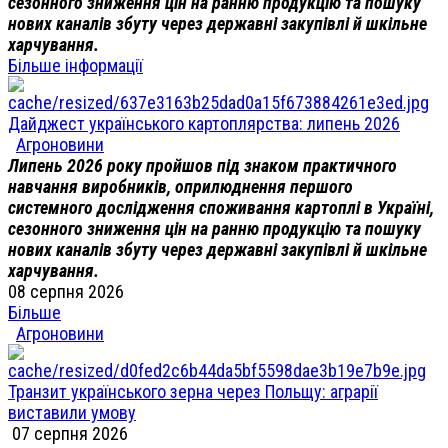
сезонного зниження цін на ранню продукцію та пошуку
нових каналів збуту через державні закупівлі й шкільне
харчування.
Більше інформації
Дайджест українського картоплярства: липень 2026
Агроновини
Липень 2026 року пройшов під знаком практичного
навчання виробників, оприлюднення першого
системного дослідження споживання картоплі в Україні,
сезонного зниження цін на ранню продукцію та пошуку
нових каналів збуту через державні закупівлі й шкільне
харчування.
08 серпня 2026
Більше
Агроновини
Транзит українського зерна через Польщу: аграрії
виставили умову
07 серпня 2026