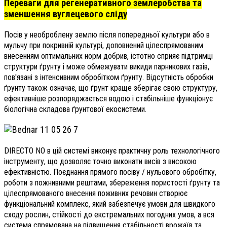
Переваги для регенеративного землеробства та
зменшення вуглецевого сліду
Посів у необроблену землю після попередньої культури або в
мульчу при покривній культурі, доповнений цілеспрямованим
внесенням оптимальних норм добрив, істотно сприяє підтримці
структури ґрунту і може обмежувати викиди парникових газів,
пов'язані з інтенсивним обробітком ґрунту. Відсутність обробки
ґрунту також означає, що ґрунт краще зберігає свою структуру,
ефективніше розпоряджається водою і стабільніше функціонує
біологічна складова ґрунтової екосистеми.
DIRECTO NO в цій системі виконує практичну роль технологічного
інструменту, що дозволяє точно виконати висів з високою
ефективністю. Поєднання прямого посіву / нульового обробітку,
роботи з пожнивними рештами, збереження пористості ґрунту та
цілеспрямованого внесення поживних речовин створює
функціональний комплекс, який забезпечує умови для швидкого
сходу рослин, стійкості до екстремальних погодних умов, а вся
система спрямована на підвищення стабільності врожаїв та