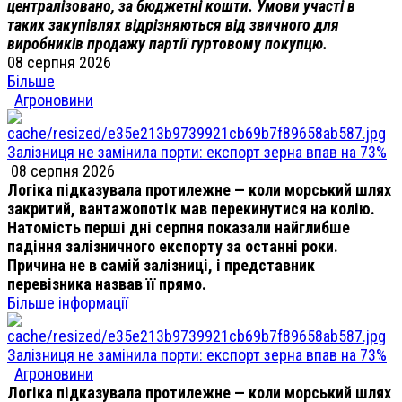
централізовано, за бюджетні кошти. Умови участі в
таких закупівлях відрізняються від звичного для
виробників продажу партії гуртовому покупцю.
08 серпня 2026
Більше
Агроновини
Залізниця не замінила порти: експорт зерна впав на 73%
08 серпня 2026
Логіка підказувала протилежне — коли морський шлях
закритий, вантажопотік мав перекинутися на колію.
Натомість перші дні серпня показали найглибше
падіння залізничного експорту за останні роки.
Причина не в самій залізниці, і представник
перевізника назвав її прямо.
Більше інформації
Залізниця не замінила порти: експорт зерна впав на 73%
Агроновини
Логіка підказувала протилежне — коли морський шлях