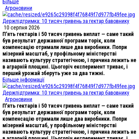
Більше
Агроновини
Держпідтримка: 10 тисяч гривень за гектар бавовнику
10 серпня 2026
П'ять гектарів і 50 тисяч гривень виплат — саме такий
був результат державної програми торік, коли
компенсацію отримали лише два виробники. Попри
мізерний масштаб, у профільному міністерстві
називають культуру стратегічною, і причина лежить не
в аграрній площині. Цьогоріч експеримент триває, і
перший урожай зберуть уже за два тижні.
Більше інформації
Держпідтримка: 10 тисяч гривень за гектар бавовнику
Агроновини
П'ять гектарів і 50 тисяч гривень виплат — саме такий
був результат державної програми торік, коли
компенсацію отримали лише два виробники. Попри
мізерний масштаб, у профільному міністерстві
називають культуру стратегічною, і причина лежить не
в аграрній площині. Цьогоріч експеримент триває, і