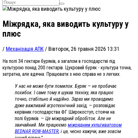
Міжрядка, яка виводить культуру у
плюс
/
Механізація АПК
/
Вівторок, 26 травня 2026 13:31
На полі 34 гектари буряків, а загалом в господарстві під
культурою понад 200 гектарів. Цукровий буряк - культура точна,
затратна, але вдячна. Працювати з нею справа не з легких.
У нас не може бути помилок. Буряк — не пробачає
похибок. І саме тому я шукав техніку, яка працює
точно, стабільно й надійно. Зараз ми проводимо
дуже важливий агротехнічний захід, —
розповідає
керівник господарства ФГ Широкоступ, стоячи на
полі буряків.
— Це міжрядний обробіток. Але не
звичайний. Ми працюємо
міжрядним культиватором
BEDNAR ROW-MASTER
, і це, чесно кажучи, вже зовсім
інший рівень”.