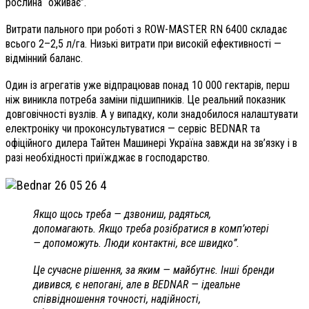
рослина “оживає”.
Витрати пального при роботі з ROW-MASTER RN 6400 складає
всього 2–2,5 л/га. Низькі витрати при високій ефективності —
відмінний баланс.
Один із агрегатів уже відпрацював понад 10 000 гектарів, перш
ніж виникла потреба заміни підшипників. Це реальний показник
довговічності вузлів. А у випадку, коли знадобилося налаштувати
електроніку чи проконсультуватися — сервіс BEDNAR та
офіційного дилера Тайтен Машинері Україна завжди на зв’язку і в
разі необхідності приїжджає в господарство.
Якщо щось треба — дзвониш, радяться,
допомагають. Якщо треба розібратися в комп’ютері
— допоможуть. Люди контактні, все швидко”.
Це сучасне рішення, за яким — майбутнє. Інші бренди
дивився, є непогані, але в BEDNAR — ідеальне
співвідношення точності, надійності,