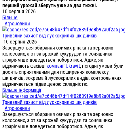
перший урожай зберуть уже за два тижні.
10 серпня 2026
Більше
Агроновини
Тривалий захист від лускокрилих шкідників
10 серпня 2026
Завершується збирання озимих ріпака та зернових
колосових, а от за врожай кукурудзи та соняшника
аграріям ще доведеться поборотися. Адже, як
відзначають фахівці
компанії Ukravit
, погодні умови були
досить сприятливими для поширення комплексу
шкідників, зокрема й лускокрилих видів, контроль яких
відзначається підвищеною складністю.
Більше інформації
Тривалий захист від лускокрилих шкідників
Агроновини
Завершується збирання озимих ріпака та зернових
колосових, а от за врожай кукурудзи та соняшника
аграріям ще доведеться поборотися. Адже, як