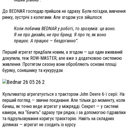
До BEDNAR господар прийшов не одразу. Були поїздки, вивчення
ринку, зустрічі з колегами. Але згодом усе зійшлося:
Коли побачив BEDNAR у роботі, то зрозумів: це воно.
Я не про дизайн, не про бренд. Я про те, як воно
працює. А працює — бездоганно”.
Перший агрегат придбали новим, а згодом — ще один вживаний
докупили, теж ROW-MASTER, але вже з додатковою системою
живлення. Протягом сезону вони обробляють основні площі
буряку, соняшнику та кукурудзи.
Культиватор агрегатується з трактором John Deere 6-ї серії. На
перший погляд — звичне поєднання. Але тільки до моменту, коли
бачиш, як точно веде агрегат у міжрядді. Секрет — у системі
камери, яка “бачить” одразу три рядки, і за допомогою гідравліки
та підрульовування коригує траєкторію. Навіть на складних
ділянках — агрегат не сходить із курсу.