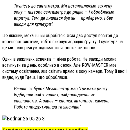
Точність до сантиметра. Ми встановлюємо захисну
зону — півтора сантиметра до рядка — і обробляємо
впритул. Там, де лишився бур’ян — приберемо. І без
шкоди для культури”.
Це якісний, механічний обробіток, який дає доступ повітря до
кореневої системи, тобто виконує аерацію ґрунту. І культура на
це миттєво реагує: піднімається, росте, не хворіє.
Один із важливих аспектів — нічна робота. Не завжди можна
встигнути за день, особливо в сезон. Але ROW-MASTER має
систему освітлення, яка світить прямо в зону камери. Тому й вночі
видно, куди їдеш, і що обробляєш.
Раніше як було? Механізатор мав ‘тримати риску’.
Відбирали найточніших, найдосвідченіших
спеціалістів. А зараз — кнопка, автопілот, камера.
Робота продуктивніша та якісніша”.