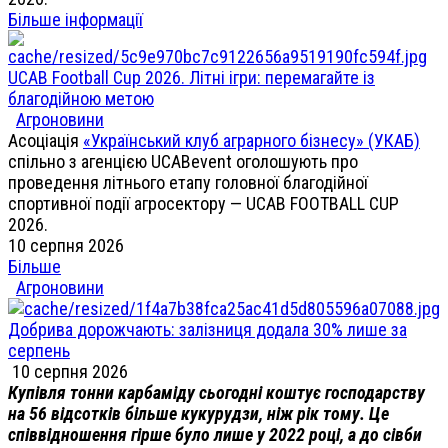
Більше інформації
UCAB Football Cup 2026. Літні ігри: перемагайте із
благодійною метою
Агроновини
Асоціація
«Український клуб аграрного бізнесу» (УКАБ)
спільно з агенцією UCABevent оголошують про
проведення літнього етапу головної благодійної
спортивної події агросектору — UCAB FOOTBALL CUP
2026.
10 серпня 2026
Більше
Агроновини
Добрива дорожчають: залізниця додала 30% лише за
серпень
10 серпня 2026
Купівля тонни карбаміду сьогодні коштує господарству
на 56 відсотків більше кукурудзи, ніж рік тому. Це
співвідношення гірше було лише у 2022 році, а до сівби