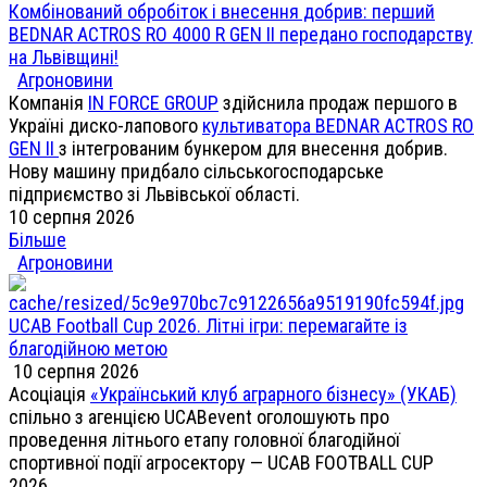
Комбінований обробіток і внесення добрив: перший
BEDNAR ACTROS RO 4000 R GEN II передано господарству
на Львівщині!
Агроновини
Компанія
IN FORCE GROUP
здійснила продаж першого в
Україні диско-лапового
культиватора BEDNAR ACTROS RO
GEN II
з інтегрованим бункером для внесення добрив.
Нову машину придбало сільськогосподарське
підприємство зі Львівської області.
10 серпня 2026
Більше
Агроновини
UCAB Football Cup 2026. Літні ігри: перемагайте із
благодійною метою
10 серпня 2026
Асоціація
«Український клуб аграрного бізнесу» (УКАБ)
спільно з агенцією UCABevent оголошують про
проведення літнього етапу головної благодійної
спортивної події агросектору — UCAB FOOTBALL CUP
2026.