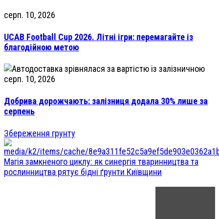
серп. 10, 2026
UCAB Football Cup 2026. Літні ігри: перемагайте із
благодійною метою
серп. 10, 2026
Добрива дорожчають: залізниця додала 30% лише за
серпень
Збереження грунту
Магія замкненого циклу: як синергія тваринництва та
рослинництва рятує бідні ґрунти Київщини