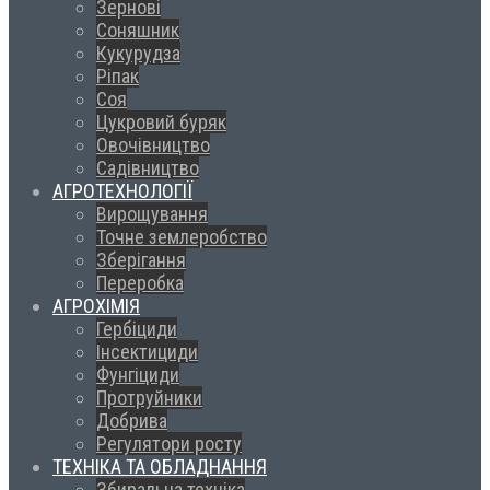
Зернові
Соняшник
Кукурудза
Ріпак
Соя
Цукровий буряк
Овочівництво
Садівництво
АГРОТЕХНОЛОГІЇ
Вирощування
Точне землеробство
Зберігання
Переробка
АГРОХІМІЯ
Гербіциди
Інсектициди
Фунгіциди
Протруйники
Добрива
Регулятори росту
ТЕХНІКА ТА ОБЛАДНАННЯ
Збиральна техніка