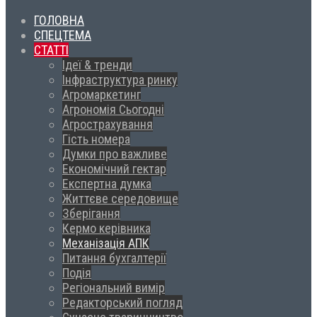
ГОЛОВНА
СПЕЦТЕМА
СТАТТІ
Ідеї & тренди
Інфраструктура ринку
Агромаркетинг
Агрономія Сьогодні
Агрострахування
Гість номера
Думки про важливе
Економічний гектар
Експертна думка
Життєве середовище
Зберігання
Кермо керівника
Механізація АПК
Питання бухгалтерії
Подія
Регіональний вимір
Редакторський погляд