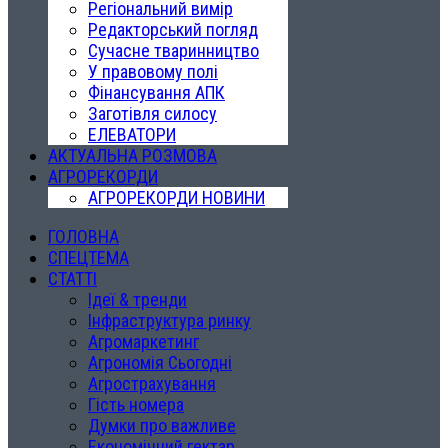
Регіональний вимір
Редакторський погляд
Сучасне тваринництво
У правовому полі
Фінансування АПК
Заготівля силосу
ЕЛЕВАТОРИ
АКТУАЛЬНА РОЗМОВА
АГРОРЕКОРДИ
АГРОРЕКОРДИ НОВИНИ
ГОЛОВНА
СПЕЦТЕМА
СТАТТІ
Ідеї & тренди
Інфраструктура ринку
Агромаркетинг
Агрономія Сьогодні
Агрострахування
Гість номера
Думки про важливе
Економічний гектар