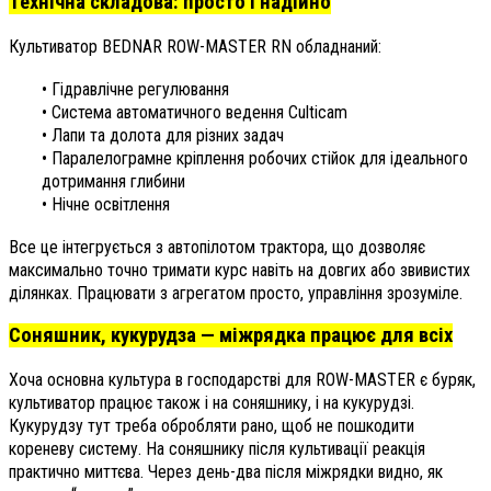
Технічна складова: просто і надійно
Культиватор BEDNAR ROW-MASTER RN обладнаний:
• Гідравлічне регулювання
• Система автоматичного ведення Culticam
• Лапи та долота для різних задач
• Паралелограмне кріплення робочих стійок для ідеального
дотримання глибини
• Нічне освітлення
Все це інтегрується з автопілотом трактора, що дозволяє
максимально точно тримати курс навіть на довгих або звивистих
ділянках. Працювати з агрегатом просто, управління зрозуміле.
Соняшник, кукурудза — міжрядка працює для всіх
Хоча основна культура в господарстві для ROW-MASTER є буряк,
культиватор працює також і на соняшнику, і на кукурудзі.
Кукурудзу тут треба обробляти рано, щоб не пошкодити
кореневу систему. На соняшнику після культивації реакція
практично миттєва. Через день-два після міжрядки видно, як