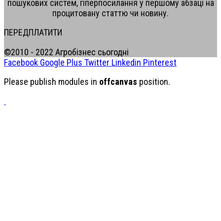
пошукових систем, гіперпосилання у першому абзаці на
процитовану статтю чи новину.
ПЕРЕДПЛАТИТИ
©2010 - 2022 Агробізнес сьогодні
Facebook
Google Plus
Twitter
Linkedin
Pinterest
Please publish modules in
offcanvas
position.