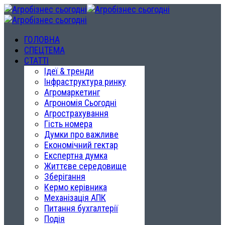
ГОЛОВНА
СПЕЦТЕМА
СТАТТІ
Ідеї & тренди
Інфраструктура ринку
Агромаркетинг
Агрономія Сьогодні
Агрострахування
Гість номера
Думки про важливе
Економічний гектар
Експертна думка
Життєве середовище
Зберігання
Кермо керівника
Механізація АПК
Питання бухгалтерії
Подія