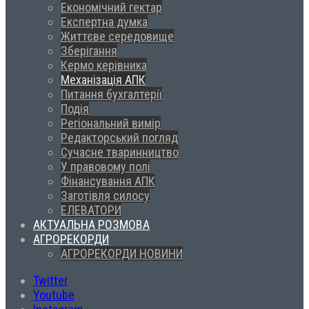
Економічний гектар
Експертна думка
Життєве середовище
Зберігання
Кермо керівника
Механізація АПК
Питання бухгалтерії
Подія
Регіональний вимір
Редакторський погляд
Сучасне тваринництво
У правовому полі
Фінансування АПК
Заготівля силосу
ЕЛЕВАТОРИ
АКТУАЛЬНА РОЗМОВА
АГРОРЕКОРДИ
АГРОРЕКОРДИ НОВИНИ
Twitter
Youtube