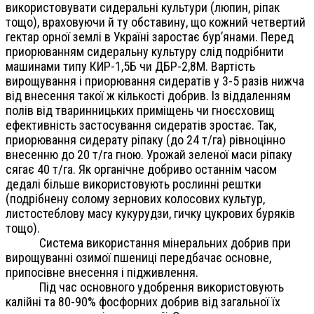
використовувати сидеральні культури (люпин, ріпак
тощо), враховуючи й ту обставину, що кожний четвертий
гектар орної землі в Україні заростає бур’янами. Перед
приорюванням сидеральну культуру слід подрібнити
машинами типу КИР-1,5Б чи ДБР-2,8М. Вартість
вирощування і приорювання сидератів у 3-5 разів нижча
від внесення такої ж кількості добрив. Із віддаленням
полів від тваринницьких приміщень чи гноєсховищ
ефективність застосування сидератів зростає. Так,
приорювання сидерату ріпаку (до 24 т/га) рівноцінно
внесенню до 20 т/га гною. Урожай зеленої маси ріпаку
сягає 40 т/га. Як органічне добриво останнім часом
дедалі більше використовують рослинні рештки
(подрібнену солому зернових колосових культур,
листостеблову масу кукурудзи, гичку цукрових буряків
тощо).
Система використання мінеральних добрив при
вирощуванні озимої пшениці передбачає основне,
припосівне внесення і підживлення.
Під час основного удобрення використовують
калійні та 80-90% фосфорних добрив від загальної їх