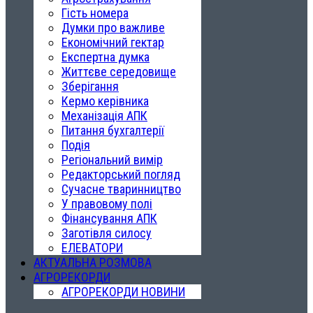
Гість номера
Думки про важливе
Економічний гектар
Експертна думка
Життєве середовище
Зберігання
Кермо керівника
Механізація АПК
Питання бухгалтерії
Подія
Регіональний вимір
Редакторський погляд
Сучасне тваринництво
У правовому полі
Фінансування АПК
Заготівля силосу
ЕЛЕВАТОРИ
АКТУАЛЬНА РОЗМОВА
АГРОРЕКОРДИ
АГРОРЕКОРДИ НОВИНИ