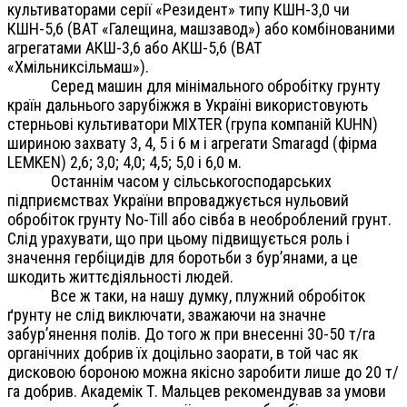
культиваторами серії «Резидент» типу КШН-3,0 чи
КШН-5,6 (ВАТ «Галещина, машзавод») або комбінованими
агрегатами АКШ-3,6 або АКШ-5,6 (ВАТ
«Хмільниксільмаш»).
Серед машин для мінімального обробітку грунту
країн дальнього зарубіжжя в Україні використовують
стерньові культиватори MIXTER (група компаній KUHN)
шириною захвату 3, 4, 5 і 6 м і агрегати Smaragd (фірма
LEMKEN) 2,6; 3,0; 4,0; 4,5; 5,0 і 6,0 м.
Останнім часом у сільськогосподарських
підприємствах України впроваджується нульовий
обробіток грунту Nо-Till або сівба в необроблений грунт.
Слід урахувати, що при цьому підвищується роль і
значення гербіцидів для боротьби з бур’янами, а це
шкодить життєдіяльності людей.
Все ж таки, на нашу думку, плужний обробіток
ґрунту не слід виключати, зважаючи на значне
забур’янення полів. До того ж при внесенні 30-50 т/га
органічних добрив їх доцільно заорати, в той час як
дисковою бороною можна якісно заробити лише до 20 т/
га добрив. Академік Т. Мальцев рекомендував за умови