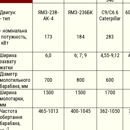
Двигун:
ЯМЗ-238-
ЯМЗ-236БК
С9/С6.6
6
- тип
АК-4
Caterpillar
- номінальна
потужність,
173
184
283
кВт
Ширина
6,0
6; 7; 9
4,55-9,12
захвату
жатки
Діаметр
молотильного
700
800
600
барабана, мм
Ширина
1500
1500
1700
молотарки,
мм
Частота
465-1013
400-1045
362-1050
обертання
барабана,
-1