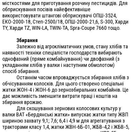
місткостями для приготування розчину пестицидів. Для
обприскування посівів найефективніше
використовувати штангові обприскувачі ОПШ-3524,
ЕКО-2000-18, Степ-2500/18, ОПШ-2000-21,6, S-300, Харди
ТY, Харди ТZ, WIN-LA, TWIN-TA, Spra-Coupe 7660 тощо.
Збирання
Залежно від агрокліматичних умов, стану хлібів та
наявності техніки спеціалісти господарств вибирають
однофазний (пряме комбайнування) чи двофазний (з
укладанням хлібів у валки і наступним обмолотом)
спосіб збирання.
Останнім часом впроваджується збирання хлібів з
обчісуванням колосків. Для цього створено спеціальні
жатки ЖОН-4 і ЖОН-6 до зернозбиральних комбайнів. Це
дає можливість зменшити витрати праці і коштів на
збирання врожаю.
Для скошування зернових колосових культур у
валки ВАТ «Бердянські жатки» випускає жатки типу ЖВП
шириною захвату 9,1; 7,6; 6,4 і 4,9 м для агрегатування з
тракторами класу 1,4, жатки ЖВН-6Б-01, ЖБВ-4,2 і ЖБВ-5,