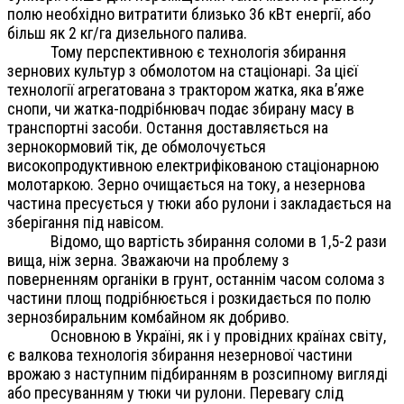
полю необхідно витратити близько 36 кВт енергії, або
більш як 2 кг/га дизельного палива.
Тому перспективною є технологія збирання
зернових культур з обмолотом на стаціонарі. За цієї
технології агрегатована з трактором
жатка, яка в’яже
снопи, чи жатка-подрібнювач подає збирану масу в
транспортні засоби. Остання доставляється на
зернокормовий тік, де обмолочується
високопродуктивною електрифікованою стаціонарною
молотаркою. Зерно очищається на току, а незернова
частина пресується у тюки або рулони і закладається на
зберігання під навісом.
Відомо, що вартість збирання соломи в 1,5-2 рази
вища, ніж зерна. Зважаючи на проблему з
поверненням органіки в грунт, останнім часом солома з
частини площ подрібнюється і розкидається по полю
зернозбиральним комбайном як добриво.
Основною в Україні, як і у провідних країнах світу,
є валкова технологія збирання незернової частини
врожаю з наступним підбиранням в розсипному вигляді
або пресуванням у тюки чи рулони. Перевагу слід