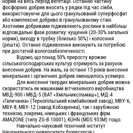
норми на весь період вегетації. Останню частину
фосфорних добрив вносять у рядки під час сівби,
використовуючи для цього гранульований суперфосфат
або комплексне добриво в гранульованому стані.
Азотними добривами підживлюють рослини в найбільш
відповідальні фази розвитку: кущення (20-30% загальної
норми), виходу в трубку (близько 50%) і колосіння
(решта). Останнє підживлення виконують за потребою
при достатній вологозабезпеченості.
Відомо, що понад 50% приросту врожаю
сільськогосподарських культур отримують за рахунок
внесення добрив. На жаль, за останні 15 років внесення
мінеральних і органічних добрив зменшилось усемеро.
Для внесення твердих мінеральних добрив можна
скористатись як машинами вітчизняного виробництва
МВД-900 і МВД-5 (ВАТ «Хмільниксільмаш»), МД-4
«Галичанка» (Тернопільський комбайновий завод), МВУ-6,
МВУ-8, МВУ-12 (завод Кобзаренка), так і зарубіжною
технікою, зокрема, німецьких і французьких фірм
AMAZONE (типу ZG-В 10001), KUHN (MDS 935М) тощо.
Навчально-науковий технічний інститут
Національного університету біоресурсів і