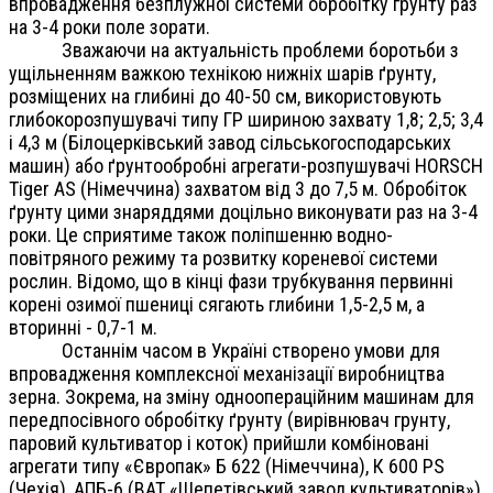
впровадження безплужної системи обробітку грунту раз
на 3-4 роки поле зорати.
Зважаючи на актуальність проблеми боротьби з
ущільненням важкою технікою нижніх шарів ґрунту,
розміщених на глибині до 40-50 см, використовують
глибокорозпушувачі типу ГР шириною захвату 1,8; 2,5; 3,4
і 4,3 м (Білоцерківський завод сільськогосподарських
машин) або ґрунтообробні агрегати-розпушувачі HORSCH
Tiger AS (Німеччина) захватом від 3 до 7,5 м. Обробіток
ґрунту цими знаряддями доцільно виконувати раз на 3-4
роки. Це сприятиме також поліпшенню водно-
повітряного режиму та розвитку кореневої системи
рослин. Відомо, що в кінці фази трубкування первинні
корені озимої пшениці сягають глибини 1,5-2,5 м, а
вторинні - 0,7-1 м.
Останнім часом в Україні створено умови для
впровадження комплексної механізації виробництва
зерна. Зокрема, на зміну одноопераційним машинам для
передпосівного обробітку ґрунту (вирівнювач грунту,
паровий культиватор і коток) прийшли комбіновані
агрегати типу «Європак» Б 622 (Німеччина), К 600 PS
(Чехія), АПБ-6 (ВАТ «Шепетівський завод культиваторів»),