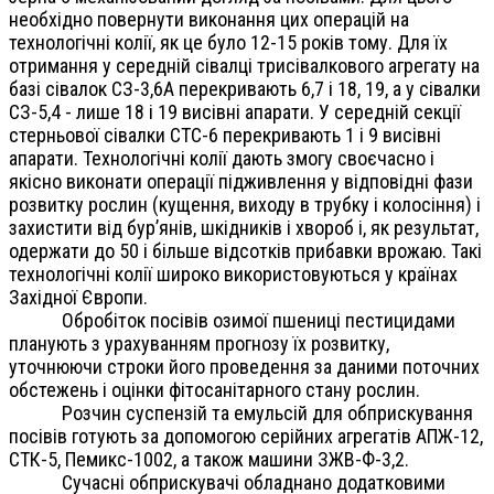
необхідно повернути виконання цих операцій на
технологічні колії, як це було 12-15 років тому. Для їх
отримання у середній сівалці трисівалкового агрегату на
базі сівалок СЗ-3,6А перекривають 6,7 і 18, 19, а у сівалки
СЗ-5,4 - лише 18 і 19 висівні апарати. У середній секції
стерньової сівалки СТС-6 перекривають 1 і 9 висівні
апарати. Технологічні колії дають змогу своєчасно і
якісно виконати операції підживлення у відповідні фази
розвитку рослин (кущення, виходу в трубку і колосіння) і
захистити від бур’янів, шкідників і хвороб і, як результат,
одержати до 50 і більше відсотків прибавки врожаю. Такі
технологічні колії широко використовуються у країнах
Західної Європи.
Обробіток посівів озимої пшениці пестицидами
планують з урахуванням прогнозу їх розвитку,
уточнюючи строки його проведення за даними поточних
обстежень і оцінки фітосанітарного стану рослин.
Розчин суспензій та емульсій для обприскування
посівів готують за допомогою серійних агрегатів АПЖ-12,
СТК-5, Пемикс-1002, а також машини ЗЖВ-Ф-3,2.
Сучасні обприскувачі обладнано додатковими