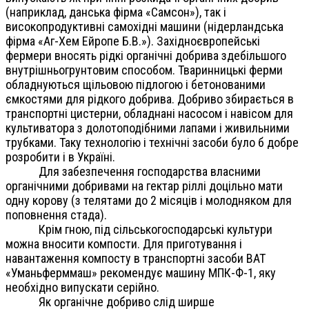
(наприклад, данська фірма «Самсон»), так і
високопродуктивні самохідні машини (нідерландська
фірма «Аг-Хем Ейропе Б.В.»). Західноєвропейські
фермери вносять рідкі органічні добрива здебільшого
внутрішньогрунтовим способом. Тваринницькі ферми
обладнуються щільовою підлогою і бетонованими
ємкостями для рідкого добрива. Добриво збирається в
транспортні цистерни, обладнані насосом і навісом для
культиватора з долотоподібними лапами і живильними
трубками. Таку технологію і технічні засоби було б добре
розробити і в Україні.
Для забезпечення господарства власними
органічними добривами на гектар ріллі доцільно мати
одну корову (з телятами до 2 місяців і молодняком для
поповнення стада).
Крім гною, під сільськогосподарські культури
можна вносити компости. Для приготування і
навантаження компосту в транспортні засоби ВАТ
«Уманьферммаш» рекомендує машину МПК-Ф-1, яку
необхідно випускати серійно.
Як органічне добриво слід ширше