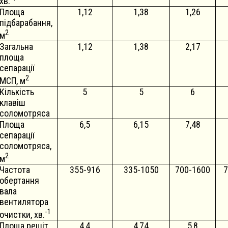
хв.
Площа
1,12
1,38
1,26
підбарабання,
2
м
Загальна
1,12
1,38
2,17
площа
сепарації
2
МСП, м
Кількість
5
5
6
клавіш
соломотряса
Площа
6,5
6,15
7,48
сепарації
соломотряса,
2
м
Частота
355-916
335-1050
700-1600
7
обертання
вала
вентилятора
-1
очистки, хв.
Площа решіт
4,4
4,74
5,8