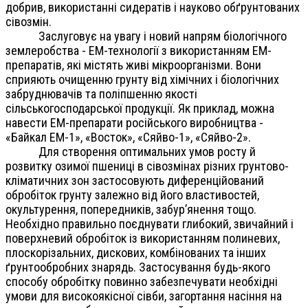
добрив, використанні сидератів і науково обґрунтованих
сівозмін.
Заслуговує на увагу і новий напрям біологічного
землеробства - ЕМ-технології з використанням ЕМ-
препаратів, які містять живі мікроорганізми. Вони
сприяють очищенню грунту від хімічних і біологічних
забруднювачів та поліпшенню якості
сільськогосподарської продукції. Як приклад, можна
навести ЕМ-препарати російського виробництва -
«Байкал ЕМ-1», «Восток», «Сяйво-1», «Сяйво-2».
Для створення оптимальних умов росту й
розвитку озимої пшениці в сівозмінах різних грунтово-
кліматичних зон застосовують диференційований
обробіток грунту залежно від його властивостей,
окультурення, попередників, забур’янення тощо.
Необхідно правильно поєднувати глибокий, звичайний і
поверхневий обробіток із використанням полиневих,
плоскорізальних, дискових, комбінованих та інших
ґрунтообробних знарядь. Застосування будь-якого
способу обробітку повинно забезпечувати необхідні
умови для високоякісної сівби, загортання насіння на