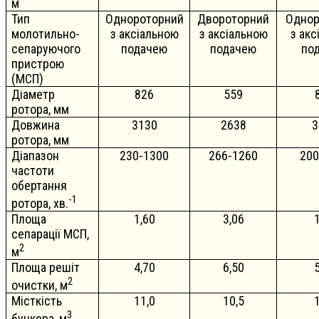
м
Тип
Однороторний
Двороторний
Однор
молотильно-
з аксіальною
з аксіальною
з акс
сепаруючого
подачею
подачею
по
пристрою
(МСП)
Діаметр
826
559
ротора, мм
Довжина
3130
2638
3
ротора, мм
Діапазон
230-1300
266-1260
200
частоти
обертання
-1
ротора, хв.
Площа
1,60
3,06
1
сепарації МСП,
2
м
Площа решіт
4,70
6,50
5
2
очистки, м
Місткість
11,0
10,5
1
3
бункера, м