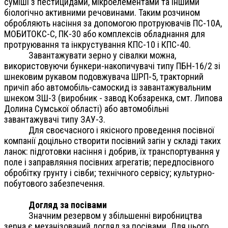
суміші з пестицидами, мікроелементами та іншими
біологічно активними речовинами. Таким розчином
обробляють насіння за допомогою протруювачів ПС-10А,
МОБИТОКС-С, ПК-30 або комплексів обладнання для
протруювання та інкрустування КПС-10 і КПС-40.
Завантажувати зерно у сівалки можна,
використовуючи бункери-накопичувачі типу ПБН-16/2 зі
шнековим рукавом подовжувача ШРП-5, тракторний
причіп або автомобіль-самоскид із завантажувальним
шнеком ЗШ-3 (виробник - завод Кобзаренка, смт. Липова
Долина Сумської області) або автомобільні
завантажувачі типу ЗАУ-3.
Для своєчасного і якісного проведення посівної
компанії доцільно створити посівний загін у складі таких
ланок: підготовки насіння і добрив, їх транспортування у
поле і заправляння посівних агрегатів; передпосівного
обробітку грунту і сівби; технічного сервісу; культурно-
побутового забезпечення.
Догляд за посівами
Значним резервом у збільшенні виробництва
зерна є механізований догляд за посівами. Для цього