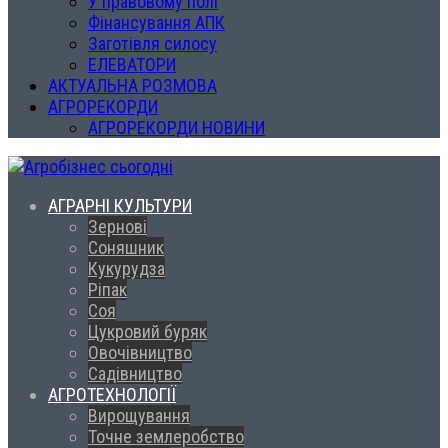
У правовому полі
Фінансування АПК
Заготівля силосу
ЕЛЕВАТОРИ
АКТУАЛЬНА РОЗМОВА
АГРОРЕКОРДИ
АГРОРЕКОРДИ НОВИНИ
АГРАРНІ КУЛЬТУРИ
Зернові
Соняшник
Кукурудза
Ріпак
Соя
Цукровий буряк
Овочівництво
Садівництво
АГРОТЕХНОЛОГІЇ
Вирощування
Точне землеробство