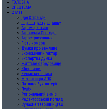
ГОЛОВНА
СПЕЦТЕМА
СТАТТІ
Ідеї & тренди
Інфраструктура ринку
Агромаркетинг
Агрономія Сьогодні
Агрострахування
Гість номера
Думки про важливе
Економічний гектар
Експертна думка
Життєве середовище
Зберігання
Кермо керівника
Механізація АПК
Питання бухгалтерії
Подія
Регіональний вимір
Редакторський погляд
Сучасне тваринництво