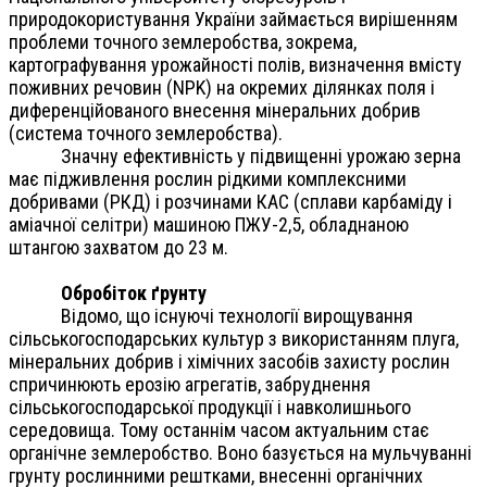
природокористування України займається вирішенням
проблеми точного землеробства, зокрема,
картографування урожайності полів, визначення вмісту
поживних речовин (NPK) на окремих ділянках поля і
диференційованого внесення мінеральних добрив
(система точного землеробства).
Значну ефективність у підвищенні урожаю зерна
має підживлення рослин рідкими комплексними
добривами (РКД) і розчинами КАС (сплави карбаміду і
аміачної селітри) машиною ПЖУ-2,5, обладнаною
штангою захватом до 23 м.
Обробіток ґрунту
Відомо, що існуючі технології вирощування
сільськогосподарських культур з використанням плуга,
мінеральних добрив і хімічних засобів захисту рослин
спричинюють ерозію агрегатів, забруднення
сільськогосподарської продукції і навколишнього
середовища. Тому останнім часом актуальним стає
органічне землеробство. Воно базується на мульчуванні
грунту рослинними рештками, внесенні органічних