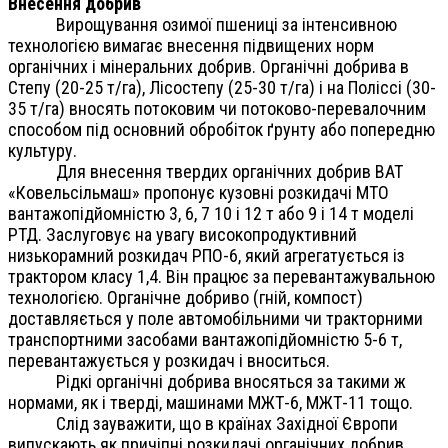
Внесення добрив
Вирощування озимої пшениці за інтенсивною
технологією вимагає внесення підвищених норм
органічних і мінеральних добрив. Органічні добрива в
Степу (20-25 т/га), Лісостепу (25-30 т/га) і на Поліссі (30-
35 т/га) вносять потоковим чи потоково-перевалочним
способом під основний обробіток ґрунту або попередню
культуру.
Для внесення твердих органічних добрив ВАТ
«Ковельсільмаш» пропонує кузовні розкидачі МТО
вантажопідйомністю 3, 6, 7 10 і 12 т або 9 і 14 т моделі
РТД. Заслуговує на увагу високопродуктивний
низькорамний розкидач РПО-6, який агрегатується із
трактором класу 1,4. Він працює за перевантажувальною
технологією. Органічне добриво (гній, компост)
доставляється у поле автомобільними чи тракторними
транспортними засобами вантажопідйомністю 5-6 т,
перевантажується у розкидач і вноситься.
Рідкі органічні добрива вносяться за такими ж
нормами, як і тверді, машинами МЖТ-6, МЖТ-11 тощо.
Слід зауважити, що в країнах Західної Європи
випускають як причіпні розкидачі органічних добрив