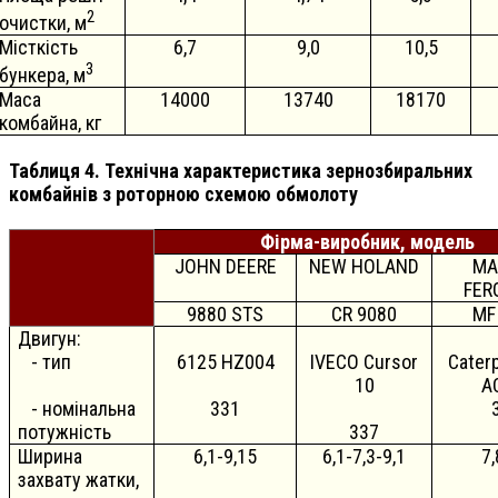
2
очистки, м
Місткість
6,7
9,0
10,5
3
бункера, м
Маса
14000
13740
18170
комбайна, кг
Таблиця 4. Технічна характеристика зернозбиральних
комбайнів з роторною схемою обмолоту
Фірма-виробник, модель
JOHN DEERE
NEW HOLAND
MA
FER
9880 STS
CR 9080
MF
Двигун:
- тип
6125 HZ004
IVECO Cursor
Caterp
10
A
- номінальна
331
потужність
337
Ширина
6,1-9,15
6,1-7,3-9,1
7,
захвату жатки,