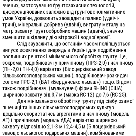
вчених, застосування ґрунтозахисних технологій,
диференційованих залежно від грунтово-кліматичних
умов України, дозволить заощадити паливо (удвічі-
тричі), мінеральні добрива (удвічі), витрату металу на
метр захвату ґрунтообробних машин (вдвічі), значно
зменшити шкідливу дію вітрової і водної ерозії.
Слід зауважити, що останнім часом поліпшується
випуск ефективних знарядь в Україні для подрібнення
рослинних решток і мінімального обробітку грунту. Це,
зокрема, подрібнювачі у причіпному (ПРЗ-2,0) і начіпному
(ПН-2,0 і ПН-4,0) варіантах (Білоцерківський завод
сільськогосподарських машин), подрібнювач-розкидач
соломи ПРС-2,1 (ВАТ «Бердянськсільмаш») тощо. Відомі
також подрібнювачі (мульчувачі) фірми RHINO (США)
шириною захвату від 3,7 м (марка RC 12) до 7,6 (RC 25).
Для мінімального обробітку грунту під сівбу озимої
пшениці та інших сільськогосподарських культур
доцільно скористатись агрегатами в начіпному (модель
АГ) і причіпному (модель УДА) варіантах шириною
захвату відповідно 2,1-3 м і 2,4-4,5 м (Білоцерківський
завод сільськогосподарських машин), комбінованими