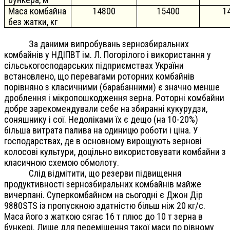
Маса комбайна
14800
15400
1
без жатки, кг
За даними випробувань зернозбиральних
комбайнів у НДІПВТ ім. Л. Погорілого і використання у
сільськогосподарських підприємствах України
встановлено, що перевагами роторних комбайнів
порівняно з класичними (барабанними) є значно менше
дроблення і мікропошкодження зерна. Роторні комбайни
добре зарекомендували себе на збиранні кукурудзи,
соняшнику і сої. Недоліками їх є дещо (на 10-20%)
більша витрата палива на одиницю роботи і ціна. У
господарствах, де в основному вирощують зернові
колосові культури, доцільно використовувати комбайни з
класичною схемою обмолоту.
Слід відмітити, що резерви підвищення
продуктивності зернозбиральних комбайнів майже
вичерпані. Суперкомбайном на сьогодні є Джон Дір
9880STS із пропускною здатністю більш ніж 20 кг/с.
Маса його з жаткою сягає 16 т плюс до 10 т зерна в
бункері. Лише для переміщення такої маси по рівному