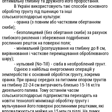
оптимальну глибину та дружного його проростання.
В Україні використовують такі способи основного
обробітку грунту під пшеницю та інші
сільськогосподарські культури:
- оранка (з повним або частковим обертанням
скиби);
- безполицевий (без обертання скиби) за рахунок
глибокого рихлення і збереження подрібнених
рослинних решток на поверхні поля;
- мінімальний (розпушування на глибину до 8 см,
вирівнювання і часткове переміщування оброблюваного
шару);
- нульовий (Nо-Till) - сівба в необроблений грунт.
Однією з найбільш енергоємних операцій у
землеробстві є основний обробіток грунту, зокрема
оранка. При оранці середніх за питомим опором грунтів
на глибину 22-24 см витрачають близько 15-16 кг/га
дизельного палива. Тому останнім часом
сільськогосподарські підприємства переходять на
новітні технології мінімізації обробітку грунту і
мульчування його поверхні рослинними рештками, які
впроваджуються майже на 15 млн га ріллі. На думку