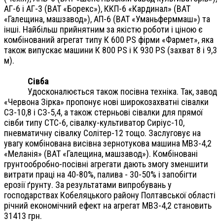
АГ-6 і АГ-3 (ВАТ «Борекс»), ККП-6 «Кардинал» (ВАТ
«Галещина, машзавод»), АП-6 (ВАТ «Уманьферммаш») та
інші. Найбільш прийнятним за якістю роботи і ціною є
комбінований агрегат типу К 600 PS фірми «Фармет», яка
також випускає машини К 800 PS і К 930 PS (захват 8 і 9,3
м).
Сівба
Удосконалюється також посівна техніка. Так, завод
«Червона Зірка» пропонує нові широкозахватні сівалки
СЗ-10,8 і СЗ-5,4, а також стерньові сівалки для прямої
сівби типу СТС-6, сівалку-культиватор Сиріус-10,
пневматичну сівалку Солітер-12 тощо. Заслуговує на
увагу комбінована висівна зернотукова машина МВЗ-4,2
«Меланія» (ВАТ «Галещина, машзавод»). Комбіновані
грунтообробно-посівні агрегати дають змогу зменшити
витрати праці на 40-80%, палива - 30-50% і запобігти
ерозії ґрунту. За результатами випробувань у
господарствах Кобеляцького району Полтавської області
річний економічний ефект на агрегат МВЗ-4,2 становить
31413 грн.