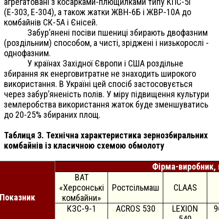
агрегатовані з косарками-плющилками типу КПС-5Г
(Е-303, Е-304), а також жатки ЖВН-6Б і ЖВР-10А до
комбайнів СК-5А і Єнісей.
Забур’янені посіви пшениці збирають двофазним
(роздільним) способом, а чисті, зріджені і низькорослі -
однофазним.
У країнах Західної Європи і США роздільне
збирання як енерговитратне не знаходить широкого
використання. В Україні цей спосіб застосовується
через забур’яненість полів. У міру підвищення культури
землеробства використання жаток буде зменшуватись
до 20-25% збираних площ.
Таблиця 3. Технічна характеристика зернозбиральних
комбайнів із класичною схемою обмолоту
Фірма-виробник,
ВАТ
«Херсонські
Ростсільмаш
CLAAS
Показник
комбайни»
КЗС-9-1
ACROS 530
LEXION
9
540