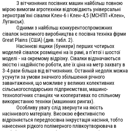
З вітчизняних посівних машин найбільш повною
мірою вимогам агротехніки відповідають універсальні
зернотрав’яні сівалки Клен-6 і Клен-4,5 (МСНПП «Клен»,
Луганськ).
Одними з найбільш конкурентоспроможних
сівалок іноземного виробництва є посівна техніка фірми
Great Plains (США) (див. табл. 2).
Насіннєві ящики (бункери) перших чотирьох
моделей сівалок розміщені на їх рамі, а п’ятої і шостої
моделі - на окремому відрізку. Сівалки відзначаються
якістю і надійністю роботи, але їх ціна на метр захвату в
3-4 рази більша від вітчизняних. Останній недолік можна
усунути за умови значного збільшення річного
завантаження, що можливе у великих колективних
сільськогосподарських підприємствах, машино-
технологічних станціях чи кооперативах по спільному
використанню техніки (машинних рингах).
Особливу увагу слід звернути на якість
насіннєвого матеріалу. Високою ефективністю
відрізняється передпосівна інкрустація насіння, тобто
нанесення рідкого полімерного плівкоутворювача в