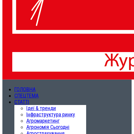
ГОЛОВНА
СПЕЦТЕМА
СТАТТІ
Ідеї & тренди
Інфраструктура ринку
Агромаркетинг
Агрономія Сьогодні
Агрострахування