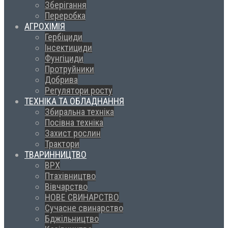
Зберігання
Переробка
АГРОХІМІЯ
Гербіциди
Інсектициди
Фунгіциди
Протруйники
Добрива
Регулятори росту
ТЕХНІКА ТА ОБЛАДНАННЯ
Збиральна техніка
Посівна техніка
Захист рослин
Трактори
ТВАРИННИЦТВО
ВРХ
Птахівництво
Вівчарство
НОВЕ СВИНАРСТВО
Сучасне свинарство
Бджільництво