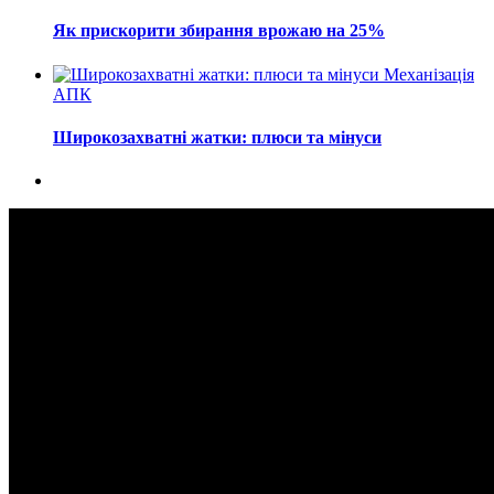
Як прискорити збирання врожаю на 25%
Механізація
АПК
Широкозахватні жатки: плюси та мінуси