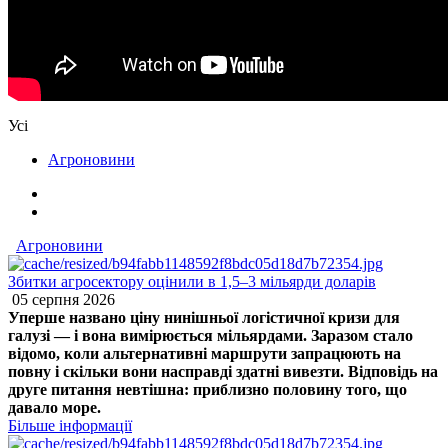
Усі
Агроновини
Агроновини
Збитки агросектору оцінили в 1,5–3 мільярди доларів
05 серпня 2026
Уперше названо ціну нинішньої логістичної кризи для
галузі — і вона вимірюється мільярдами. Заразом стало
відомо, коли альтернативні маршрути запрацюють на
повну і скільки вони насправді здатні вивезти. Відповідь на
друге питання невтішна: приблизно половину того, що
давало море.
Більше інформації