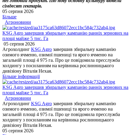
неї готовий продукт. Під нову основну культуру відвели
сімдесят гектарів.
05 серпня 2026
Більше
Агроновини
KSG Agro завершив збиральну кампанію ранніх зернових на
площі майже 5 тис. Га
05 серпня 2026
Агрохолдинг
KSG Agro
завершив збиральну кампанію
озимого ячменю, озимої пшениці та ярого ячменю на
загальній площі 4 975 га. Про це повідомила пресслужба
холдингу з посиланням на керівника рослинницького
дивізіону Віталія Нехая.
Більше інформації
KSG Agro завершив збиральну кампанію ранніх зернових на
площі майже 5 тис. Га
Агроновини
Агрохолдинг
KSG Agro
завершив збиральну кампанію
озимого ячменю, озимої пшениці та ярого ячменю на
загальній площі 4 975 га. Про це повідомила пресслужба
холдингу з посиланням на керівника рослинницького
дивізіону Віталія Нехая.
05 серпня 2026