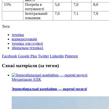
15%
Потреба в
5,0
7,0
8,0
потужності
Інтегральний
7,0
7,1
7,9
показник
Теги
техніка
кормороздавачі
техніка для годівлі
збиральна техніка1
Facebook
Google Plus
Twitter
Linkedin
Pinterest
Схожі матеріали (за тегом)
Механізація АПК
Зернозбиральні комбайни — окремі моделі