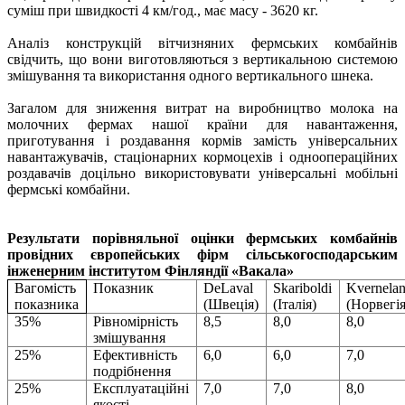
суміш при швидкості 4 км/год., має масу - 3620 кг.
Аналіз конструкцій вітчизняних фермських комбайнів
свідчить, що вони виготовляються з вертикальною системою
змішування та використання одного вертикального шнека.
Загалом для зниження витрат на виробництво молока на
молочних фермах нашої країни для навантаження,
приготування і роздавання кормів замість універсальних
навантажувачів, стаціонарних кормоцехів і одноопераційних
роздавачів доцільно використовувати універсальні мобільні
фермські комбайни.
Результати порівняльної оцінки фермських комбайнів
провідних європейських фірм сільськогосподарським
інженерним інститутом Фінляндії «Вакала»
Вагомість
Показник
DeLaval
Skariboldi
Kvernela
показника
(Швеція)
(Італія)
(Норвегія
35%
Рівномірність
8,5
8,0
8,0
змішування
25%
Ефективність
6,0
6,0
7,0
подрібнення
25%
Експлуатаційні
7,0
7,0
8,0
якості