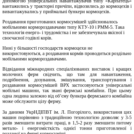
допомогою універсальних навантажувачів типу «Карпатець»
вантажились у тракторні причіпи, відвозились до кормоцехів і
вивантажувались у приймальні бункери кормоцехів.
Роздавання приготованих кормосумішей здійснювалось
мобільними кормороздавачами типу КТУ-10 і РММ-5. Така
технологія енерго- і трудомістка і не забезпечувала якісної і
своєчасної годівлі корів.
Нині у більшості господарств кормоцехи не
використовуються, а роздавання кормів проводиться роздільно
мобільними кормороздавачами.
Відвідання міжнародних спеціалізованих виставок і кращих
молочних ферм свідчить, що там для навантаження,
подрібнення, дозування, змішування, транспортування і
роздавання кормосумішей ВРХ застосовуються універсальні
мобільні машини, так звані фермські комбайни. При цьому
одна людина залежно від об’єму бункера фермського комбайна
може обслужити цілу ферму.
За даними УкрНДІПВТ ім. Л. Погорілого, використання цих
машин порівняно з традиційною технологією дозволяє у 3-5
разів зменшити витрати праці, в 1,5-2 разу зменшити питому
метало- і енергомісткість однієї тонни приготовленої і
розданої на фермі кормосуміші.