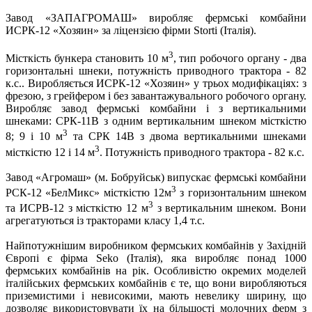
Завод «ЗАПАГРОМАШ» виробляє фермські комбайни
ИСРК-12 «Хозяин» за ліцензією фірми Storti (Італія).
3
Місткість бункера становить 10 м
, тип робочого органу - два
горизонтальні шнеки, потужність приводного трактора - 82
к.с.. Виробляється ИСРК-12 «Хозяин» у трьох модифікаціях: з
фрезою, з грейфером і без завантажувального робочого органу.
Виробляє завод фермські комбайни і з вертикальними
шнеками: СРК-11В з одним вертикальним шнеком місткістю
3
8; 9 і 10 м
та СРК 14В з двома вертикальними шнеками
3
місткістю 12 і 14 м
. Потужність приводного трактора - 82 к.с.
Завод «Агромаш» (м. Бобруйськ) випускає фермські комбайни
3
РСК-12 «БелМикс» місткістю 12м
з горизонтальним шнеком
3
та ИСРВ-12 з місткістю 12 м
з вертикальним шнеком. Вони
агрегатуються із тракторами класу 1,4 т.с.
Найпотужнішим виробником фермських комбайнів у Західній
Європі є фірма Seko (Італія), яка виробляє понад 1000
фермських комбайнів на рік. Особливістю окремих моделей
італійських фермських комбайнів є те, що вони виробляються
приземистими і невисокими, мають невелику ширину, що
дозволяє використовувати їх на більшості молочних ферм з