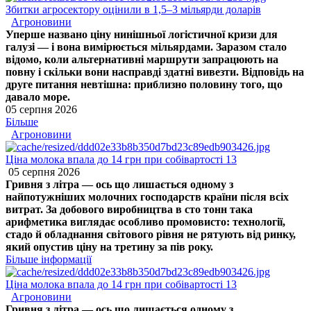
Збитки агросектору оцінили в 1,5–3 мільярди доларів
Агроновини
Уперше названо ціну нинішньої логістичної кризи для
галузі — і вона вимірюється мільярдами. Заразом стало
відомо, коли альтернативні маршрути запрацюють на
повну і скільки вони насправді здатні вивезти. Відповідь на
друге питання невтішна: приблизно половину того, що
давало море.
05 серпня 2026
Більше
Агроновини
Ціна молока впала до 14 грн при собівартості 13
05 серпня 2026
Гривня з літра — ось що лишається одному з
найпотужніших молочних господарств країни після всіх
витрат. За добового виробництва в сто тонн така
арифметика виглядає особливо промовисто: технології,
стадо й обладнання світового рівня не рятують від ринку,
який опустив ціну на третину за пів року.
Більше інформації
Ціна молока впала до 14 грн при собівартості 13
Агроновини
Гривня з літра — ось що лишається одному з