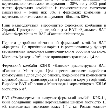
вертикальною системою змішування - 38%, то у 2005 році
частка фермських комбайнів із горизонтальною системою
змішування – менш ніж 8%, а фермських комбайнів із
вертикальною системою змішування - більш як 80%.
Нині налагоджується виробництво фермських комбайнів в
Україні. Приступили до виробництва ВАТ «Брацлав», ВАТ
«УманьФермМаш» та ВАТ «ГалещинаМашзавод».
Першим розробило вітчизняний фермський комбайн ВАТ
«Брацлав». Це причіпний варіант із розташованим у бункері
вертикальним подрібнювально-змішуючим робочим органом.
3
Місткість бункера - 9м
, клас приводного трактора - 1,4 т.с.
Фермський комбайн КЗН-9 «Данило» демонструвала ВАТ
«Галещина Машзавод».
Цей агрегат дозволяє виробляти
кормосуміші відповідно до раціону, подрібнювати компоненти
кормової суміші, транспортувати і роздавати корм у годівниці.
Виробляє ВАТ «Галещина Машзавод» і кормозмішувач КЗН-6
3
місткістю 6 м
.
ВАТ «Уманьферммаш» випускає фермський комбайн КРК-11,
який обладнаний одним вертикальним шнеком місткістю 11
м3; приводиться трактором класу 1,4-2 т.с. Роздає кормову