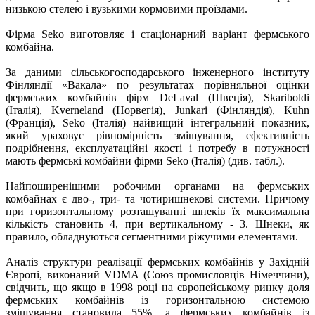
низькою стелею і вузькими кормовими проїздами.
Фірма Seko виготовляє і стаціонарний варіант фермського
комбайна.
За даними сільськогосподарського інженерного інституту
Фінляндії «Вакала» по результатах порівняльної оцінки
фермських комбайнів фірм DeLaval (Швеція), Skariboldi
(Італія), Kverneland (Норвегія), Junkari (Фінляндія), Kuhn
(Франція), Seko (Італія) найвищий інтегральний показник,
який ураховує рівномірність змішування, ефективність
подрібнення, експлуатаційні якості і потребу в потужності
мають фермські комбайни фірми Seko (Італія) (див. табл.).
Найпоширенішими робочими органами на фермських
комбайнах є дво-, три- та чотиришнекові системи. Причому
при горизонтальному розташуванні шнеків їх максимальна
кількість становить 4, при вертикальному - 3. Шнеки, як
правило, обладнуються сегментними ріжучими елементами.
Аналіз структури реалізації фермських комбайнів у Західній
Європі, виконаний VDMA (Союз промисловців Німеччини),
свідчить, що якщо в 1998 році на європейському ринку доля
фермських комбайнів із горизонтальною системою
змішування становила 55%, а фермських комбайнів із