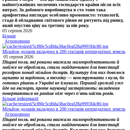
найпотужніших молочних господарств країни після всіх
витрат. За добового виробництва в сто тонн така
арифметика виглядає особливо промовисто: технології,
стадо й обладнання світового рівня не рятують від ринку,
який опустив ціну на третину за пів року.
05 серпня 2026
Більше
Агроновини
Мільйон доларів вкладено в 200 гектарів непридатних земель
05 серпня 2026
Піщані поля, які роками вважали малопродуктивними й
майже не обробляли, стали майданчиком для інвестиції
розміром понад мільйон доларів. Культуру для них довелося
шукати за кордоном, а техніку — конструювати з нуля, бо
готових рішень в Україні не існувало. Перший урожай уже
йде на експорт, проте науковці застерігають: вкладення
повертаються не раніше ніж через п'ять-шість років.
Більше інформації
Мільйон доларів вкладено в 200 гектарів непридатних земель
Агроновини
Піщані поля, які роками вважали малопродуктивними й
майже не обробляли, стали майданчиком для інвестиції
розміром понад мільйон доларів. Культуру для них довелося