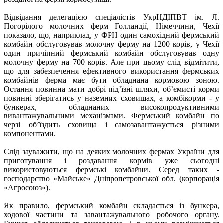
Відвідання делегацією спеціалістів УкрНДІПВТ ім. Л.
Погорілого молочних ферм Голландії, Німеччини, Чехії
показало, що, наприклад, у ФРН один самохідний фермський
комбайн обслуговував молочну ферму на 1200 корів, у Чехії
один причіпний фермський комбайн обслуговував одну
молочну ферму на 700 корів. Але при цьому слід відмітити,
що для забезпечення ефективного використання фермських
комбайнів ферма має бути обладнана кормовою зоною.
Остання повинна мати добрі під’їзні шляхи, об’ємисті корми
повинні зберігатись у наземних сховищах, а комбікорми - у
бункерах, обладнаних високопродуктивними
вивантажувальними механізмами. Фермський комбайн по
черзі об’їздить сховища і самозавантажується різними
компонентами.
Слід зауважити, що на деяких молочних фермах України для
приготування і роздавання кормів уже сьогодні
використовуються фермські комбайни. Серед таких -
господарство «Майське» Дніпропетровської обл. (корпорація
«Агросоюз»).
Як правило, фермський комбайн складається із бункера,
ходової частини та завантажувального робочого органу.