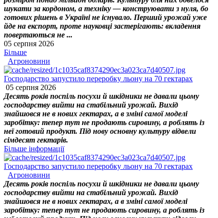
шукати за кордоном, а техніку — конструювати з нуля, бо
готових рішень в Україні не існувало. Перший урожай уже
йде на експорт, проте науковці застерігають: вкладення
повертаються не ...
05 серпня 2026
Більше
Агроновини
Господарство запустило переробку льону на 70 гектарах
05 серпня 2026
Десять років поспіль посухи й шкідники не давали цьому
господарству вийти на стабільний урожай. Вихід
знайшовся не в нових гектарах, а в зміні самої моделі
заробітку: тепер тут не продають сировину, а роблять із
неї готовий продукт. Під нову основну культуру відвели
сімдесят гектарів.
Більше інформації
Господарство запустило переробку льону на 70 гектарах
Агроновини
Десять років поспіль посухи й шкідники не давали цьому
господарству вийти на стабільний урожай. Вихід
знайшовся не в нових гектарах, а в зміні самої моделі
заробітку: тепер тут не продають сировину, а роблять із