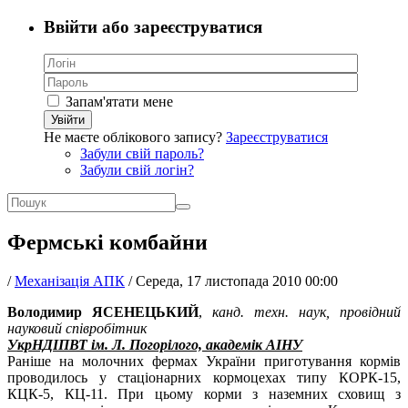
Ввійти або зареєструватися
Запам'ятати мене
Увійти
Не маєте облікового запису?
Зареєструватися
Забули свій пароль?
Забули свій логін?
Фермські комбайни
/
Механізація АПК
/
Середа, 17 листопада 2010 00:00
Володимир ЯСЕНЕЦЬКИЙ
,
канд. техн. наук, провідний
науковий співробітник
УкрНДІПВТ ім. Л. Погорілого, академік АІНУ
Раніше на молочних фермах України приготування кормів
проводилось у стаціонарних кормоцехах типу КОРК-15,
КЦК-5, КЦ-11. При цьому корми з наземних сховищ з