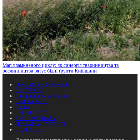
Магія замкненого циклу: як синергія тваринництва та
рослинництва рятує бідні ґрунти Київщини
РЕКЛАМА В ЖУРНАЛІ
КОНТАКТИ
Використання матеріалів
ПРО ЖУРНАЛ
Пошук
ПЕРЕДПЛАТА
АРХІВ ЖУРНАЛУ
РЕКЛАМА НА САЙТІ
ПОДКАСТИ