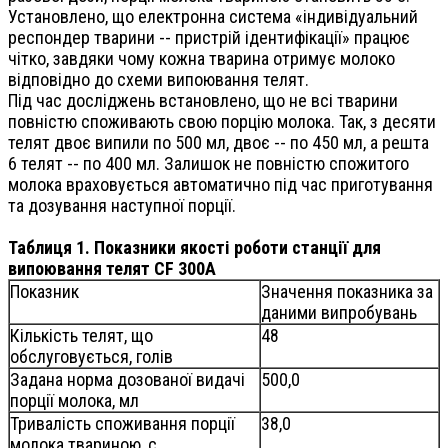
Установлено, що електронна система «індивідуальний
респондер тварини -- пристрій ідентифікації» працює
чітко, завдяки чому кожна тварина отримує молоко
відповідно до схеми випоювання телят.
Під час досліджень встановлено, що не всі тварини
повністю споживають свою порцію молока. Так, з десяти
телят двоє випили по 500 мл, двоє -- по 450 мл, а решта
6 телят -- по 400 мл. Залишок не повністю спожитого
молока враховується автоматично під час приготування
та дозування наступної порції.
Таблиця 1. Показники якості роботи станції для
випоювання телят
CF
300
A
Показник
Значення показника за
даними випробувань
Кількість телят, що
48
обслуговується, голів
Задана норма дозованої видачі
500,0
порції молока, мл
Тривалість споживання порції
38,0
молока твариною, с