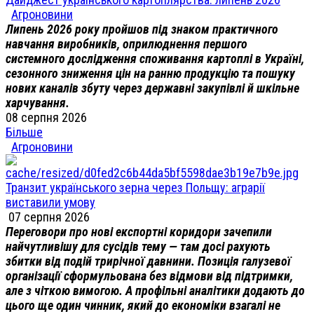
Агроновини
Липень 2026 року пройшов під знаком практичного
навчання виробників, оприлюднення першого
системного дослідження споживання картоплі в Україні,
сезонного зниження цін на ранню продукцію та пошуку
нових каналів збуту через державні закупівлі й шкільне
харчування.
08 серпня 2026
Більше
Агроновини
Транзит українського зерна через Польщу: аграрії
виставили умову
07 серпня 2026
Переговори про нові експортні коридори зачепили
найчутливішу для сусідів тему — там досі рахують
збитки від подій трирічної давнини. Позиція галузевої
організації сформульована без відмови від підтримки,
але з чіткою вимогою. А профільні аналітики додають до
цього ще один чинник, який до економіки взагалі не