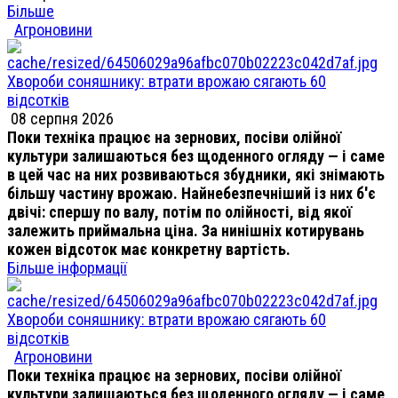
Більше
Агроновини
Хвороби соняшнику: втрати врожаю сягають 60
відсотків
08 серпня 2026
Поки техніка працює на зернових, посіви олійної
культури залишаються без щоденного огляду — і саме
в цей час на них розвиваються збудники, які знімають
більшу частину врожаю. Найнебезпечніший із них б'є
двічі: спершу по валу, потім по олійності, від якої
залежить приймальна ціна. За нинішніх котирувань
кожен відсоток має конкретну вартість.
Більше інформації
Хвороби соняшнику: втрати врожаю сягають 60
відсотків
Агроновини
Поки техніка працює на зернових, посіви олійної
культури залишаються без щоденного огляду — і саме