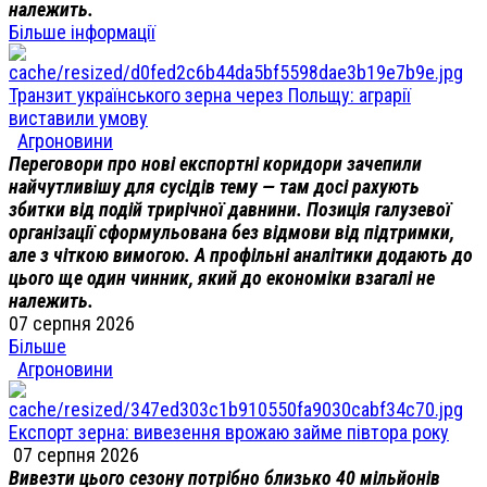
належить.
Більше інформації
Транзит українського зерна через Польщу: аграрії
виставили умову
Агроновини
Переговори про нові експортні коридори зачепили
найчутливішу для сусідів тему — там досі рахують
збитки від подій трирічної давнини. Позиція галузевої
організації сформульована без відмови від підтримки,
але з чіткою вимогою. А профільні аналітики додають до
цього ще один чинник, який до економіки взагалі не
належить.
07 серпня 2026
Більше
Агроновини
Експорт зерна: вивезення врожаю займе півтора року
07 серпня 2026
Вивезти цього сезону потрібно близько 40 мільйонів