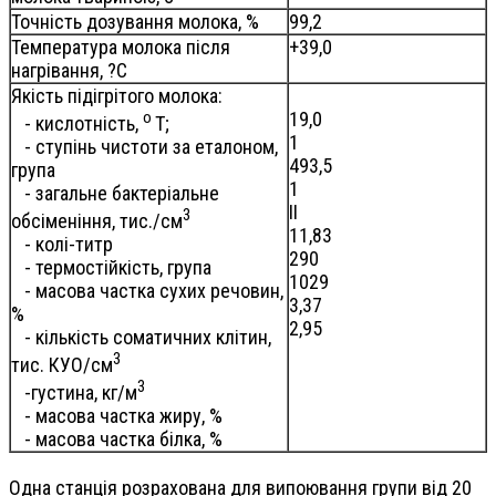
Точність дозування молока, %
99,2
Температура молока після
+39,0
нагрівання, ?C
Якість підігрітого молока:
о
19,0
- кислотність,
Т;
1
- ступінь чистоти за еталоном,
493,5
група
1
- загальне бактеріальне
II
3
обсіменіння, тис./см
11,83
- колі-титр
290
- термостійкість, група
1029
- масова частка сухих речовин,
3,37
%
2,95
- кількість соматичних клітин,
3
тис. КУО
/см
3
-густина, кг/м
- масова частка жиру, %
- масова частка білка, %
Одна станція розрахована для випоювання групи від 20