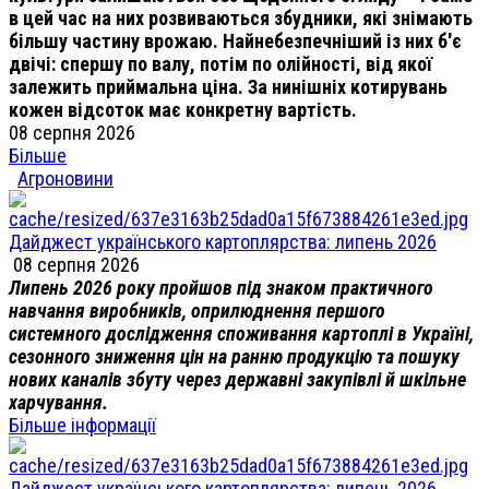
в цей час на них розвиваються збудники, які знімають
більшу частину врожаю. Найнебезпечніший із них б'є
двічі: спершу по валу, потім по олійності, від якої
залежить приймальна ціна. За нинішніх котирувань
кожен відсоток має конкретну вартість.
08 серпня 2026
Більше
Агроновини
Дайджест українського картоплярства: липень 2026
08 серпня 2026
Липень 2026 року пройшов під знаком практичного
навчання виробників, оприлюднення першого
системного дослідження споживання картоплі в Україні,
сезонного зниження цін на ранню продукцію та пошуку
нових каналів збуту через державні закупівлі й шкільне
харчування.
Більше інформації
Дайджест українського картоплярства: липень 2026