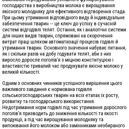
господарства з виробництва молока є вирощування
якісного молодняку для ефективного відтворення стада.
При цьому утримання відповідного виду й індивідуальне
забезпечення тварин -- це ключ до успіху в сучасній
системі відгодівлі телят. Остання, як і аналогічні системи
для інших видів тварин, спрямовані на скорочення
витрат праці шляхом автоматизації процесів годівлі й
утримання тварин. Основного значення набуває питання,
як і скільки разів на добу годувати телят, аби з них
виросло доросле поголів’я з міцною конституцією і
властивістю тривалий час продукувати якісне молоко у
великій кількості.
Одним з основних чинників успішного вирішення цього
важливого завдання є нормована годівля
сільськогосподарських тварин на всіх етапах їх росту,
розвитку та господарського використання.
Недотримання норм годівлі під час утримання дорослого
поголів’я призводить до зниження кількості та якості
продукції, а під час вирощування молодняку та
випоювання його молоком або замінниками незбираного