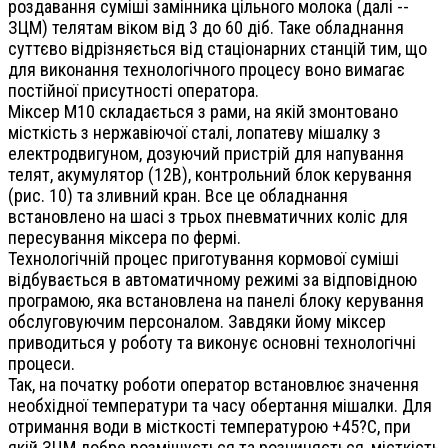
роздавання суміші замінника цільного молока (далі --
ЗЦМ) телятам віком від 3 до 60 діб. Таке обладнання
суттєво відрізняється від стаціонарних станцій тим, що
для виконання технологічного процесу воно вимагає
постійної присутності оператора.
Міксер М10 складається з рами, на якій змонтовано
місткість з нержавіючої сталі, лопатеву мішалку з
електродвигуном, дозуючий пристрій для напування
телят, акумулятор (12В), контрольний блок керування
(рис. 10) та зливний кран. Все це обладнання
встановлено на шасі з трьох пневматичних коліс для
пересування міксера по фермі.
Технологічній процес приготування кормової суміші
відбувається в автоматичному режимі за відповідною
програмою, яка встановлена на панелі блоку керування
обслуговуючим персоналом. Завдяки йому міксер
приводиться у роботу та виконує основні технологічні
процеси.
Так, на початку роботи оператор встановлює значення
необхідної температури та часу обертання мішалки. Для
отримання води в місткості температурою +45?С, при
якій ЗЦМ добре розмішується та розчиняється, місткість