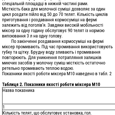
спеціальній площадці в нижній частині рами.
Місткість бака для молочної суміші дозволяє за один
цикл роздати пійло від 50 до 70 телят. Кількість циклів
приготування і роздавання кормосуміші на фермі
залежить від поголів’я. Завдяки високій мобільності
міксер за одну годину обслуговує 90 телят із нормою
випоювання 3 л на одну голову.
По закінченні роздавання кормосуміші на фермі
міксер промивають. Під час промивання використовують
губку та щітку. Брудну воду зливають і промивання
повторюють. Для уникнення потрапляння залишків
миючих засобів у молочну суміш місткість остаточно
ретельно промивають теплою водою.
Показники якості роботи міксера М10 наведено в табл. 2
Таблиця 2. Показники якості роботи міксера М10
Назва показника
1
Кількість телят, що обслуговує установка, гол.