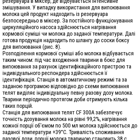
резервуара в міксер, де відбувається інтенсивне
змішування. У випадку використання для випоювання
молока цей продукт надходить із резервуара
безпосередньо в міксер. За постійного функціонування
циркуляційного насоса здійснюється нагрівання
кормової суміші чи молока до заданої температури. Далі
готова продукція надходить по шлангу до соски боксу
для випоювання (рис. 8).
Розподілення кормової суміші або молока відбувається
таким чином: під час входження тварини в бокс для
випоювання за рахунок ідентифікаційного пристрою та
індивідуального респондера здійснюється її
ідентифікація. Станція в автоматичному режимі та за
заданою програмою відповідно до схеми випоювання
телят виділяє індивідуальну певну разову дозу молока.
Тварини періодично протягом доби отримують кілька
таких порцій.
Станція для випоювання телят CF 300А забезпечує
точність дозування молока на рівні 99,2%, нагрівання
кожної порції об'ємом по 500 мл молока здійснюється до
заданої температури +39°С. Тривалість споживання
разової дози, порції молока твариною становить 38 с.