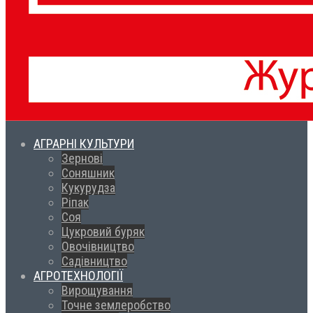
АГРАРНІ КУЛЬТУРИ
Зернові
Соняшник
Кукурудза
Ріпак
Соя
Цукровий буряк
Овочівництво
Садівництво
АГРОТЕХНОЛОГІЇ
Вирощування
Точне землеробство