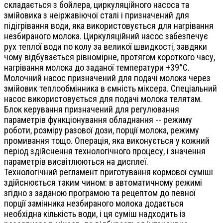
складається з бойлера, циркуляційного насоса та
змійовика з неіржавіючої сталі і призначений для
підігрівання води, яка використовується для нагрівання
незбираного молока. Циркуляційний насос забезпечує
рух теплої води по колу за великої швидкості, завдяки
чому відбувається рівномірне, протягом короткого часу,
нагрівання молока до заданої температури +39°С.
Молочний насос призначений для подачі молока через
змійовик теплообмінника в ємність міксера. Спеціальний
насос використовується для подачі молока телятам.
Блок керування призначений для регулювання
параметрів функціонування обладнання -- режиму
роботи, розміру разової дози, порції молока, режиму
промивання тощо. Операція, яка виконується у кожний
період здійснення технологічного процесу, і значення
параметрів висвітлюються на дисплеї.
Технологічний регламент приготування кормової суміші
здійснюється таким чином: в автоматичному режимі
згідно з заданою програмою та рецептом до певної
порції замінника незбираного молока додається
необхідна кількість води, і ця суміш надходить із