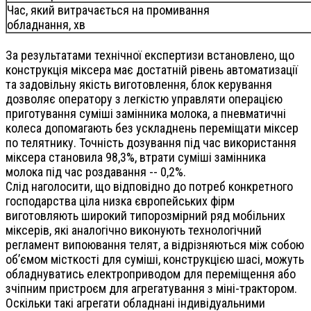
Час, який витрачається на промивання
обладнання, хв
За результатами технічної експертизи встановлено, що
конструкція міксера має достатній рівень автоматизації
та задовільну якість виготовлення, блок керування
дозволяє оператору з легкістю управляти операцією
приготування суміші замінника молока, а пневматичні
колеса допомагають без ускладнень переміщати міксер
по телятнику. Точність дозування під час використання
міксера становила 98,3%, втрати суміші замінника
молока під час роздавання -- 0,2%.
Слід наголосити, що відповідно до потреб конкретного
господарства ціла низка європейських фірм
виготовляють широкий типорозмірний ряд мобільних
міксерів, які аналогічно виконують технологічний
регламент випоювання телят, а відрізняються між собою
об’ємом місткості для суміші, конструкцією шасі, можуть
обладнуватись електроприводом для переміщення або
зчіпним пристроєм для агрегатування з міні-трактором.
Оскільки такі агрегати обладнані індивідуальними