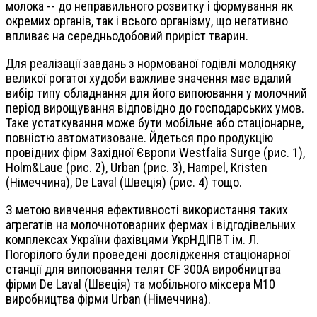
молока -- до неправильного розвитку і формування як
окремих органів, так і всього організму, що негативно
впливає на середньодобовий приріст тварин.
Для реалізації завдань з нормованої годівлі молодняку
великої рогатої худоби важливе значення має вдалий
вибір типу обладнання для його випоювання у молочний
період вирощування відповідно до господарських умов.
Таке устаткування може бути мобільне або стаціонарне,
повністю автоматизоване. Йдеться про продукцію
провідних фірм Західної Європи Westfalia Surge (рис. 1),
Holm&Laue (рис. 2), Urban (рис. 3), Hampel, Kristen
(Німеччина), De Laval (Швеція) (рис. 4) тощо.
З метою вивчення ефективності використання таких
агрегатів на молочнотоварних фермах і відгодівельних
комплексах України фахівцями УкрНДІПВТ ім. Л.
Погорілого були проведені дослідження стаціонарної
станції для випоювання телят CF 300A виробництва
фірми De Laval (Швеція) та мобільного міксера М10
виробництва фірми Urban (Німеччина).