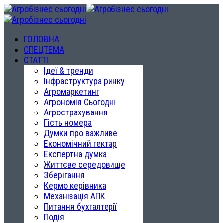
ГОЛОВНА
СПЕЦТЕМА
СТАТТІ
Ідеї & тренди
Інфраструктура ринку
Агромаркетинг
Агрономія Сьогодні
Агрострахування
Гість номера
Думки про важливе
Економічний гектар
Експертна думка
Життєве середовище
Зберігання
Кермо керівника
Механізація АПК
Питання бухгалтерії
Подія