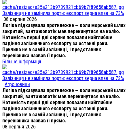
Залізниця не замінила порти: експорт зерна впав на 73%
08 серпня 2026
Логіка підказувала протилежне — коли морський шлях
закритий, вантажопотік мав перекинутися на колію.
Натомість перші дні серпня показали найглибше
падіння залізничного експорту за останні роки.
Причина не в самій залізниці, і представник
перевізника назвав її прямо.
Більше інформації
Залізниця не замінила порти: експорт зерна впав на 73%
Агроновини
Логіка підказувала протилежне — коли морський шлях
закритий, вантажопотік мав перекинутися на колію.
Натомість перші дні серпня показали найглибше
падіння залізничного експорту за останні роки.
Причина не в самій залізниці, і представник
перевізника назвав її прямо.
08 серпня 2026