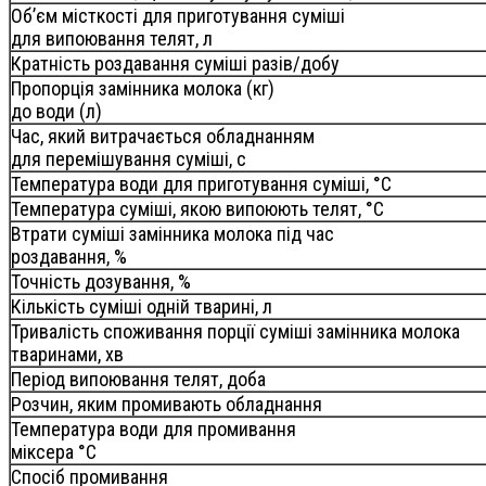
Об’єм місткості для приготування суміші
для випоювання телят, л
Кратність роздавання суміші разів/добу
Пропорція замінника молока (кг)
до води (л)
Час, який витрачається обладнанням
для перемішування суміші, с
Температура води для приготування суміші, °С
Температура суміші, якою випоюють телят, °С
Втрати суміші замінника молока під час
роздавання, %
Точність дозування, %
Кількість суміші одній тварині, л
Тривалість споживання порції суміші замінника молока
тваринами, хв
Період випоювання телят, доба
Розчин, яким промивають обладнання
Температура води для промивання
міксера °С
Спосіб промивання