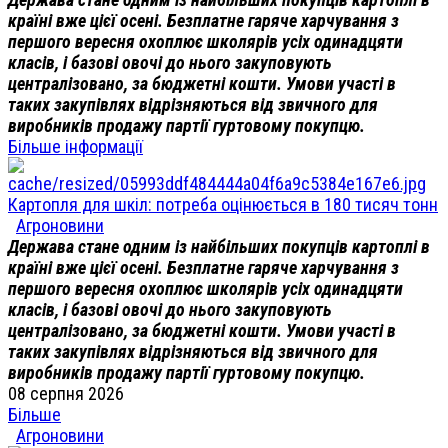
країні вже цієї осені. Безплатне гаряче харчування з
першого вересня охоплює школярів усіх одинадцяти
класів, і базові овочі до нього закуповують
централізовано, за бюджетні кошти. Умови участі в
таких закупівлях відрізняються від звичного для
виробників продажу партії гуртовому покупцю.
Більше інформації
Картопля для шкіл: потреба оцінюється в 180 тисяч тонн
Агроновини
Держава стане одним із найбільших покупців картоплі в
країні вже цієї осені. Безплатне гаряче харчування з
першого вересня охоплює школярів усіх одинадцяти
класів, і базові овочі до нього закуповують
централізовано, за бюджетні кошти. Умови участі в
таких закупівлях відрізняються від звичного для
виробників продажу партії гуртовому покупцю.
08 серпня 2026
Більше
Агроновини