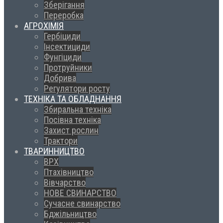
Зберігання
Переробка
АГРОХІМІЯ
Гербіциди
Інсектициди
Фунгіциди
Протруйники
Добрива
Регулятори росту
ТЕХНІКА ТА ОБЛАДНАННЯ
Збиральна техніка
Посівна техніка
Захист рослин
Трактори
ТВАРИННИЦТВО
ВРХ
Птахівництво
Вівчарство
НОВЕ СВИНАРСТВО
Сучасне свинарство
Бджільництво