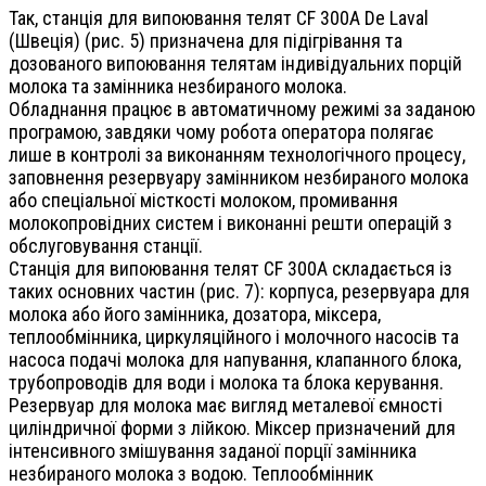
Так, станція для випоювання телят CF 300A De Laval
(Швеція) (рис. 5) призначена для підігрівання та
дозованого випоювання телятам індивідуальних порцій
молока та замінника незбираного молока.
Обладнання працює в автоматичному режимі за заданою
програмою, завдяки чому робота оператора полягає
лише в контролі за виконанням технологічного процесу,
заповнення резервуару замінником незбираного молока
або спеціальної місткості молоком, промивання
молокопровідних систем і виконанні решти операцій з
обслуговування станції.
Станція для випоювання телят CF 300A складається із
таких основних частин (рис. 7): корпуса, резервуара для
молока або його замінника, дозатора, міксера,
теплообмінника, циркуляційного і молочного насосів та
насоса подачі молока для напування, клапанного блока,
трубопроводів для води і молока та блока керування.
Резервуар для молока має вигляд металевої ємності
циліндричної форми з лійкою. Міксер призначений для
інтенсивного змішування заданої порції замінника
незбираного молока з водою. Теплообмінник