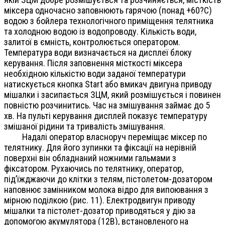
міксера одночасно заповнюють гарячою (понад +60?С)
водою з бойлера технологічного приміщення телятника
та холодною водою із водопроводу. Кількість води,
залитої в ємність, контролюється оператором.
Температура води визначається на дисплеї блоку
керування. Після заповнення місткості міксера
необхідною кількістю води заданої температури
натискується кнопка Start або вмикач двигуна приводу
мішалки і засипається ЗЦМ, який розмішується і повинен
повністю розчинитись. Час на змішування займає до 5
хв. На пульті керування дисплей показує температуру
змішаної рідини та тривалість змішування.
Надалі оператор власноруч переміщає міксер по
телятнику
. Для його зупинки та фіксації на нерівній
поверхні він обладнаний ножними гальмами з
фіксатором. Рухаючись по телятнику, оператор,
під’їжджаючи до клітки з телям, пістолетом-дозатором
наповнює замінником молока відро для випоювання з
мірною поділкою (рис. 11). Електродвигун приводу
мішалки та пістолет-дозатор приводяться у дію за
допомогою акумулятора (12В), встановленого на