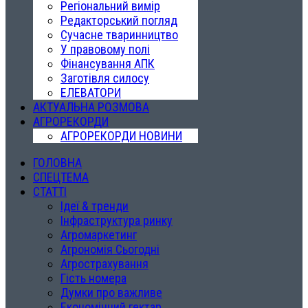
Регіональний вимір
Редакторський погляд
Сучасне тваринництво
У правовому полі
Фінансування АПК
Заготівля силосу
ЕЛЕВАТОРИ
АКТУАЛЬНА РОЗМОВА
АГРОРЕКОРДИ
АГРОРЕКОРДИ НОВИНИ
ГОЛОВНА
СПЕЦТЕМА
СТАТТІ
Ідеї & тренди
Інфраструктура ринку
Агромаркетинг
Агрономія Сьогодні
Агрострахування
Гість номера
Думки про важливе
Економічний гектар