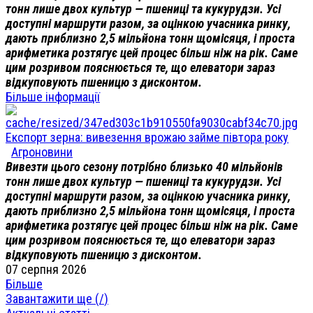
тонн лише двох культур — пшениці та кукурудзи. Усі
доступні маршрути разом, за оцінкою учасника ринку,
дають приблизно 2,5 мільйона тонн щомісяця, і проста
арифметика розтягує цей процес більш ніж на рік. Саме
цим розривом пояснюється те, що елеватори зараз
відкуповують пшеницю з дисконтом.
Більше інформації
Експорт зерна: вивезення врожаю займе півтора року
Агроновини
Вивезти цього сезону потрібно близько 40 мільйонів
тонн лише двох культур — пшениці та кукурудзи. Усі
доступні маршрути разом, за оцінкою учасника ринку,
дають приблизно 2,5 мільйона тонн щомісяця, і проста
арифметика розтягує цей процес більш ніж на рік. Саме
цим розривом пояснюється те, що елеватори зараз
відкуповують пшеницю з дисконтом.
07 серпня 2026
Більше
Завантажити ще (
/
)