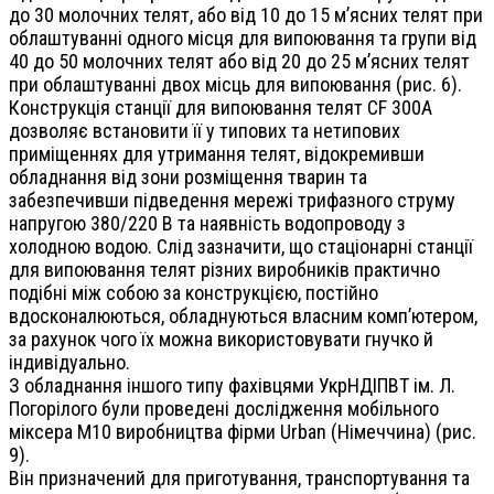
до 30 молочних телят, або від 10 до 15 м’ясних телят при
облаштуванні одного місця для випоювання та групи від
40 до 50 молочних телят або від 20 до 25 м’ясних телят
при облаштуванні двох місць для випоювання (рис. 6).
Конструкція станції для випоювання телят CF 300А
дозволяє встановити її у типових та нетипових
приміщеннях для утримання телят, відокремивши
обладнання від зони розміщення тварин та
забезпечивши підведення мережі трифазного струму
напругою 380/220 В та наявність водопроводу з
холодною водою. Слід зазначити, що стаціонарні станції
для випоювання телят різних виробників практично
подібні між собою за конструкцією, постійно
вдосконалюються, обладнуються власним комп’ютером,
за рахунок чого їх можна використовувати гнучко й
індивідуально.
З обладнання іншого типу фахівцями УкрНДІПВТ ім. Л.
Погорілого були проведені дослідження мобільного
міксера М10 виробництва фірми Urban (Німеччина) (рис.
9).
Він призначений для приготування, транспортування та