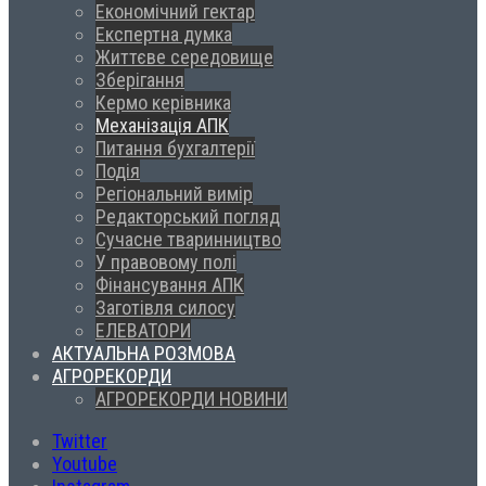
Економічний гектар
Експертна думка
Життєве середовище
Зберігання
Кермо керівника
Механізація АПК
Питання бухгалтерії
Подія
Регіональний вимір
Редакторський погляд
Сучасне тваринництво
У правовому полі
Фінансування АПК
Заготівля силосу
ЕЛЕВАТОРИ
АКТУАЛЬНА РОЗМОВА
АГРОРЕКОРДИ
АГРОРЕКОРДИ НОВИНИ
Twitter
Youtube