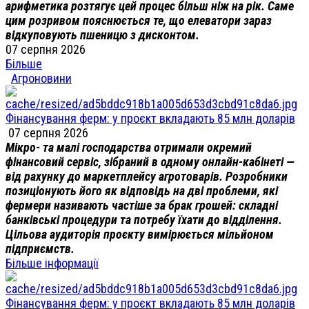
арифметика розтягує цей процес більш ніж на рік. Саме
цим розривом пояснюється те, що елеватори зараз
відкуповують пшеницю з дисконтом.
07 серпня 2026
Більше
Агроновини
Фінансування ферм: у проєкт вкладають 85 млн доларів
07 серпня 2026
Мікро- та малі господарства отримали окремий
фінансовий сервіс, зібраний в одному онлайн-кабінеті —
від рахунку до маркетплейсу агротоварів. Розробники
позиціонують його як відповідь на дві проблеми, які
фермери називають частіше за брак грошей: складні
банківські процедури та потребу їхати до відділення.
Цільова аудиторія проєкту вимірюється мільйоном
підприємств.
Більше інформації
Фінансування ферм: у проєкт вкладають 85 млн доларів