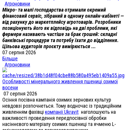
Агроновини
Мікро- та малі господарства отримали окремий
фінансовий сервіс, зібраний в одному онлайн-кабінеті —
від рахунку до маркетплейсу агротоварів. Розробники
позиціонують його як відповідь на дві проблеми, які
фермери називають частіше за брак грошей: складні
банківські процедури та потребу їхати до відділення.
Цільова аудиторія проєкту вимірюється ...
07 серпня 2026
Більше
Агроновини
Особливості мінерального живлення пшениці озимої
восени
07 серпня 2026
Осіння посівна кампанія озимих зернових культур
невдовзі розпочнеться. Тому водночас із традиційним
живленням фахівці
компанії Ukravit
наголошують на
важливості проведення передпосівної обробки
насіннєвого матеріалу озимих пшениці та ячменю L-