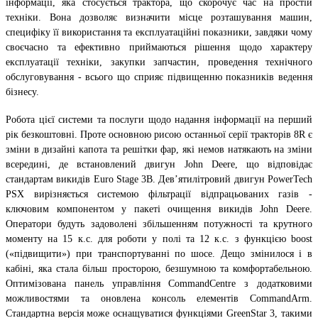
інформації, яка стосується трактора, що скорочує час на простій
техніки. Вона дозволяє визначити місце розташування машин,
специфіку її використання та експлуатаційні показники, завдяки чому
своєчасно та ефективно приймаються рішення щодо характеру
експлуатації техніки, закупки запчастин, проведення технічного
обслуговування - всього що сприяє підвищенню показників ведення
бізнесу.
Робота цієї системи та послуги щодо надання інформації на перший
рік безкоштовні. Проте основною рисою останньої серії тракторів 8R є
зміни в дизайні капота та решітки фар, які немов натякають на зміни
всередині, де встановлений двигун John Deere, що відповідає
стандартам викидів Euro Stage 3B. Дев’ятилітровий двигун PowerTech
PSX вирізняється системою фільтрації відпрацьованих газів -
ключовим компонентом у пакеті очищення викидів John Deere.
Оператори будуть задоволені збільшенням потужності та крутного
моменту на 15 к.с. для роботи у полі та 12 к.с. з функцією boost
(«підвищити») при транспортуванні по шосе. Дещо змінилося і в
кабіні, яка стала більш просторою, безшумною та комфортабельною.
Оптимізована панель управління CommandCentre з додатковими
можливостями та оновлена консоль елементів CommandArm.
Стандартна версія може оснащуватися функціями GreenStar 3, такими