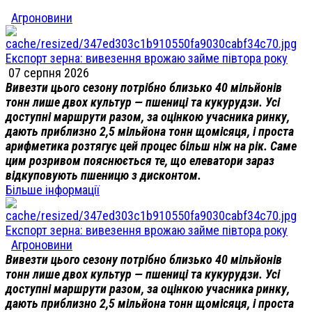
Агроновини
Експорт зерна: вивезення врожаю займе півтора року
07 серпня 2026
Вивезти цього сезону потрібно близько 40 мільйонів
тонн лише двох культур — пшениці та кукурудзи. Усі
доступні маршрути разом, за оцінкою учасника ринку,
дають приблизно 2,5 мільйона тонн щомісяця, і проста
арифметика розтягує цей процес більш ніж на рік. Саме
цим розривом пояснюється те, що елеватори зараз
відкуповують пшеницю з дисконтом.
Більше інформації
Експорт зерна: вивезення врожаю займе півтора року
Агроновини
Вивезти цього сезону потрібно близько 40 мільйонів
тонн лише двох культур — пшениці та кукурудзи. Усі
доступні маршрути разом, за оцінкою учасника ринку,
дають приблизно 2,5 мільйона тонн щомісяця, і проста