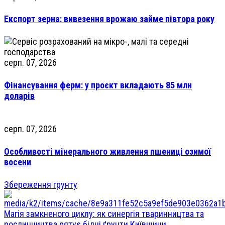
Експорт зерна: вивезення врожаю займе півтора року
серп. 07, 2026
Фінансування ферм: у проєкт вкладають 85 млн
доларів
серп. 07, 2026
Особливості мінерального живлення пшениці озимої
восени
Збереження грунту
Магія замкненого циклу: як синергія тваринництва та
рослинництва рятує бідні ґрунти Київщини