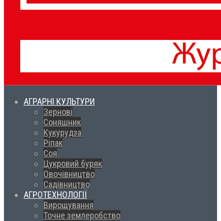
АГРАРНІ КУЛЬТУРИ
Зернові
Соняшник
Кукурудза
Ріпак
Соя
Цукровий буряк
Овочівництво
Садівництво
АГРОТЕХНОЛОГІЇ
Вирощування
Точне землеробство