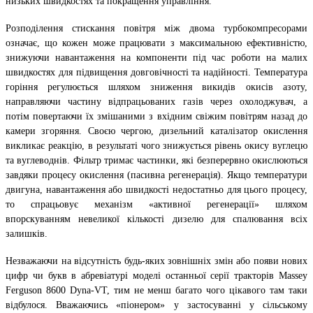
низьких швидкостях та покращення управління.
Розподілення стискання повітря між двома турбокомпресорами
означає, що кожен може працювати з максимальною ефективністю,
знижуючи навантаження на компоненти під час роботи на малих
швидкостях для підвищення довговічності та надійності. Температура
горіння регулюється шляхом зниження викидів окисів азоту,
направляючи частину відпрацьованих газів через охолоджувач, а
потім повертаючи їх змішаними з вхідним свіжим повітрям назад до
камери згоряння. Своєю чергою, дизельний каталізатор окислення
викликає реакцію, в результаті чого знижується рівень окису вуглецю
та вуглеводнів. Фільтр тримає частинки, які безперервно окислюються
завдяки процесу окислення (пасивна регенерація). Якщо температури
двигуна, навантаження або швидкості недостатньо для цього процесу,
то спрацьовує механізм «активної регенерації» шляхом
впорскуванням невеликої кількості дизелю для спалювання всіх
залишків.
Незважаючи на відсутність будь-яких зовнішніх змін або появи нових
цифр чи букв в абревіатурі моделі останньої серії тракторів Massey
Ferguson 8600 Dyna-VT, тим не менш багато чого цікавого там таки
відбулося. Вважаючись «піонером» у застосуванні у сільському