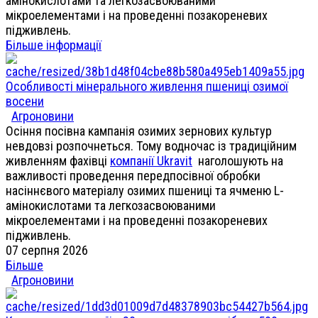
амінокислотами та легкозасвоюваними
мікроелементами і на проведенні позакореневих
підживлень.
Більше інформації
Особливості мінерального живлення пшениці озимої
восени
Агроновини
Осіння посівна кампанія озимих зернових культур
невдовзі розпочнеться. Тому водночас із традиційним
живленням фахівці
компанії Ukravit
наголошують на
важливості проведення передпосівної обробки
насіннєвого матеріалу озимих пшениці та ячменю L-
амінокислотами та легкозасвоюваними
мікроелементами і на проведенні позакореневих
підживлень.
07 серпня 2026
Більше
Агроновини