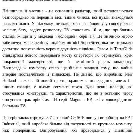
Найширша її частина - це основний радіатор, який встановлюється
безпосередньо на передній вісі, таким чином, всі вузли знаходяться
навколо нього. У підсумку, незважаючи на найдовшу у своєму класі
колісну базу, радіус розвороту Т8 становить 10 м, що приблизно
стільки ж що й у моделей «молодшої» серії Т7. Це значною мірою
забезпечує маневреність, подібну до вісі SuperSteer, яка не отримала
достатню популярність через відсутність підвіски. Разом із TerraGlide
стандартом нового переднього мосту оператори Т8 отримують, крім
покращеної маневреності, ще й незмінний рівень комфорту.
Насправді ж комфорту стало ще більше завдяки тому, що кабіна
вперше поставляється із підвіскою. Не дивно, що виробник New
Holland вважає свій новий трактор кращим за попередника, але ж і в
інших гравців у цьому сегменті також були певні новації, які
стосувалися конструкції та характеристик, що не в останню чергу
стосується тракторів Case IH серії Magnum EP, які є «двоюрідними
братами» Т8.
Ця серія також отримує 8.7 літровий С9 SCR двигун виробництва FPT
Industrial, який виробляє більше від потужності та крутного моменту,
ніж попередник. Випробування, які проводилися у Північній