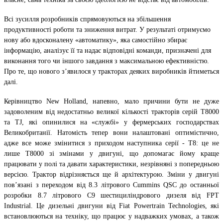
Всі зусилля розробників спрямовуються на збільшення
продуктивності роботи та зниження витрат. У результаті отримуємо
нову або вдосконалену «автоматику», яка самостійно збирає
інформацію, аналізує її та надає відповідні команди, призначені для
виконання того чи іншого завдання з максимальною ефективністю.
Про те, що нового з’явилося у тракторах деяких виробників йтиметься
далі.
Керівництво New Holland, напевно, мало причини бути не дуже
задоволеним від недостатньо великої кількості тракторів серій T8000
та TJ, які опинилися на «службі» у фермерських господарствах
Великобританії. Натомість тепер вони налаштовані оптимістично,
адже все може змінитися з приходом наступника серії - Т8: це не
лише Т8000 зі змінами у двигуні, що допомагає йому краще
працювати у полі та давати характеристики, незрівняні з попередньою
версією. Трактор відрізняється ще й архітектурою. Зміни у двигуні
пов’язані з переходом від 8.3 літрового Cummins QSC до останньої
розробки 8.7 літрового С9 шестициліндрового дизеля від FPT
Industrial. Це дизельні двигуни від Fiat Powertrain Technologies, які
встановлюються на техніку, що працює у надважких умовах, а також