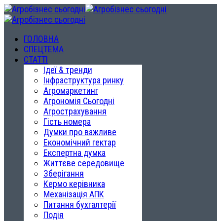
ГОЛОВНА
СПЕЦТЕМА
СТАТТІ
Ідеї & тренди
Інфраструктура ринку
Агромаркетинг
Агрономія Сьогодні
Агрострахування
Гість номера
Думки про важливе
Економічний гектар
Експертна думка
Життєве середовище
Зберігання
Кермо керівника
Механізація АПК
Питання бухгалтерії
Подія