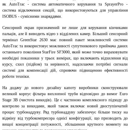
як AutoTrac - система автоматичного керування та SprayerPro -
система відключення секцій, що використовуються для управління
ISOBUS - сумісними знаряддями.
Сенсорний екран призначений не лише для керування кінчиками
пальців, але й виводить відео з відділених камер. Більший сенсорний
термінал GreenStar 2630 має повний пакет можливостей системи
AutoTrac та використовує можливості супутникового приймача даних
останнього покоління StarFire SF3000, який може точно вираховувати
необхідні показники у трьох вимірах, що включають відхилення від
курсу, схил (підйом) та нерівності, надсилаючи потрібні сигнали
системі для компенсації дій, сприяючи підвищенню ефективності
роботи техніки.
На додачу до нового дизайну капоту виробники сконструювали
великий корпус фільтра вихлопної труби відповідно до вимог Euro
Stage 3B (чистота викидів). Це є частиною комплексного підходу до
контролю за викидами, який також включає новий двоступінчатий
процес турбонаддуву. Ряд турбонаддуву забезпечує більше тиску на
відміну від турбокомпресора однієї конфігурації, що призводить до
вищої концентрації потужності, збільшення крутного моменту на