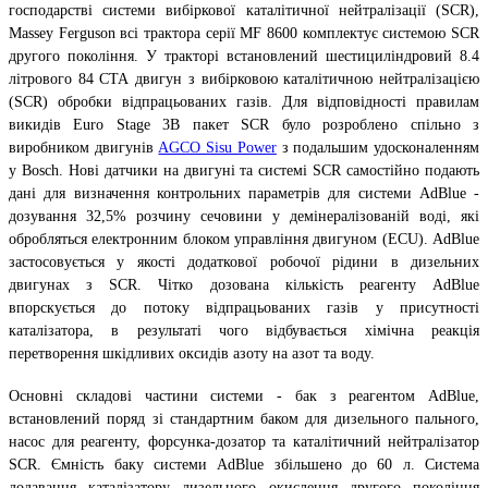
господарстві системи вибіркової каталітичної нейтралізації (SCR),
Massey Ferguson всі трактора серії MF 8600 комплектує системою SCR
другого покоління. У тракторі встановлений шестициліндровий 8.4
літрового 84 СТА двигун з вибірковою каталітичною нейтралізацією
(SCR) обробки відпрацьованих газів. Для відповідності правилам
викидів Euro Stage 3В пакет SCR було розроблено спільно з
виробником двигунів
AGCO Sisu Power
з подальшим удосконаленням
у Bosch. Нові датчики на двигуні та системі SCR самостійно подають
дані для визначення контрольних параметрів для системи AdBlue -
дозування 32,5% розчину сечовини у демінералізованій воді, які
обробляться електронним блоком управління двигуном (ECU). AdBlue
застосовується у якості додаткової робочої рідини в дизельних
двигунах з SCR. Чітко дозована кількість реагенту AdBlue
впорскується до потоку відпрацьованих газів у присутності
каталізатора, в результаті чого відбувається хімічна реакція
перетворення шкідливих оксидів азоту на азот та воду.
Основні складові частини системи - бак з реагентом AdBlue,
встановлений поряд зі стандартним баком для дизельного пального,
насос для реагенту, форсунка-дозатор та каталітичний нейтралізатор
SCR. Ємність баку системи AdBlue збільшено до 60 л. Система
додавання каталізатору дизельного окислення другого покоління