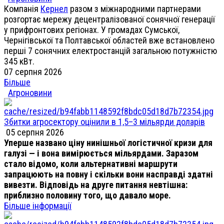
Компанія
Кернел
разом з міжнародними партнерами
розгортає мережу децентралізованої сонячної генерації
у прифронтових регіонах. У громадах Сумської,
Чернігівської та Полтавської областей вже встановлено
перші 7 сонячних електростанцій загальною потужністю
345 кВт.
07 серпня 2026
Більше
Агроновини
Збитки агросектору оцінили в 1,5–3 мільярди доларів
05 серпня 2026
Уперше названо ціну нинішньої логістичної кризи для
галузі — і вона вимірюється мільярдами. Заразом
стало відомо, коли альтернативні маршрути
запрацюють на повну і скільки вони насправді здатні
вивезти. Відповідь на друге питання невтішна:
приблизно половину того, що давало море.
Більше інформації