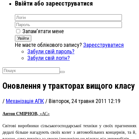
Ввійти або зареєструватися
Запам'ятати мене
Увійти
Не маєте облікового запису?
Зареєструватися
Забули свій пароль?
Забули свій логін?
Оновлення у тракторах вищого класу
/
Механізація АПК
/
Вівторок, 24 травня 2011 12:19
Антон СМІРНОВ,
«АС»
Світові виробники сільськогосподарської техніки у своїх прагненнях
дедалі більше нагадують своїх колег з автомобільних концернів, та й,
власне, сама техніка за своєю ідеологією не відстає від автомобілів.