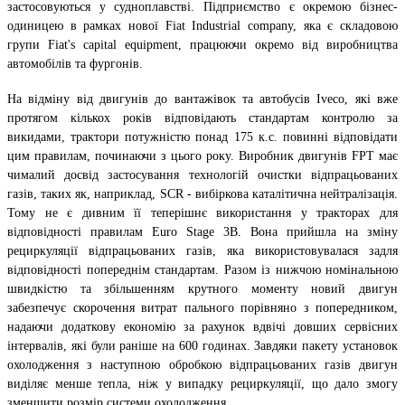
застосовуються у судноплавстві. Підприємство є окремою бізнес-
одиницею в рамках нової Fiat Industrial company, яка є складовою
групи Fiat's capital equipment, працюючи окремо від виробництва
автомобілів та фургонів.
На відміну від двигунів до вантажівок та автобусів Iveco, які вже
протягом кількох років відповідають стандартам контролю за
викидами, трактори потужністю понад 175 к.с. повинні відповідати
цим правилам, починаючи з цього року. Виробник двигунів FPT має
чималий досвід застосування технологій очистки відпрацьованих
газів, таких як, наприклад, SCR - вибіркова каталітична нейтралізація.
Тому не є дивним її теперішнє використання у тракторах для
відповідності правилам Euro Stage 3B. Вона прийшла на зміну
рециркуляції відпрацьованих газів, яка використовувалася задля
відповідності попереднім стандартам. Разом із нижчою номінальною
швидкістю та збільшенням крутного моменту новий двигун
забезпечує скорочення витрат пального порівняно з попередником,
надаючи додаткову економію за рахунок вдвічі довших сервісних
інтервалів, які були раніше на 600 годинах. Завдяки пакету установок
охолодження з наступною обробкою відпрацьованих газів двигун
виділяє менше тепла, ніж у випадку рециркуляції, що дало змогу
зменшити розмір системи охолодження.