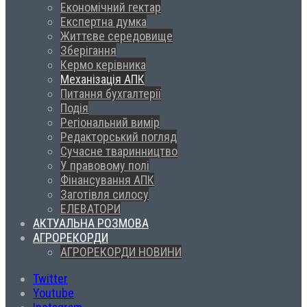
Економічний гектар
Експертна думка
Життєве середовище
Зберігання
Кермо керівника
Механізація АПК
Питання бухгалтерії
Подія
Регіональний вимір
Редакторський погляд
Сучасне тваринництво
У правовому полі
Фінансування АПК
Заготівля силосу
ЕЛЕВАТОРИ
АКТУАЛЬНА РОЗМОВА
АГРОРЕКОРДИ
АГРОРЕКОРДИ НОВИНИ
Twitter
Youtube