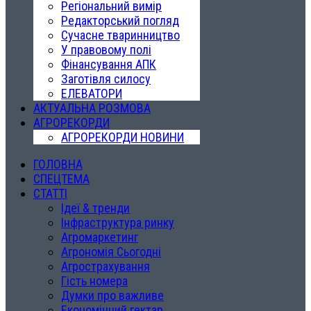
Регіональний вимір
Редакторський погляд
Сучасне тваринництво
У правовому полі
Фінансування АПК
Заготівля силосу
ЕЛЕВАТОРИ
АКТУАЛЬНА РОЗМОВА
АГРОРЕКОРДИ
АГРОРЕКОРДИ НОВИНИ
ГОЛОВНА
СПЕЦТЕМА
СТАТТІ
Ідеї & тренди
Інфраструктура ринку
Агромаркетинг
Агрономія Сьогодні
Агрострахування
Гість номера
Думки про важливе
Економічний гектар