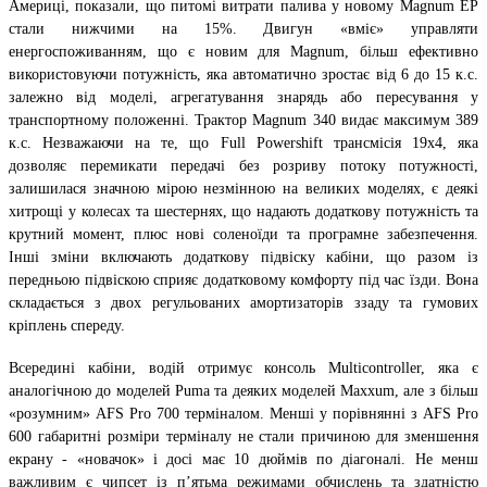
Америці, показали, що питомі витрати палива у новому Magnum EP
стали нижчими на 15%. Двигун «вміє» управляти
енергоспоживанням, що є новим для Magnum, більш ефективно
використовуючи потужність, яка автоматично зростає від 6 до 15 к.с.
залежно від моделі, агрегатування знарядь або пересування у
транспортному положенні. Трактор Magnum 340 видає максимум 389
к.с. Незважаючи на те, що Full Powershift трансмісія 19х4, яка
дозволяє перемикати передачі без розриву потоку потужності,
залишилася значною мірою незмінною на великих моделях, є деякі
хитрощі у колесах та шестернях, що надають додаткову потужність та
крутний момент, плюс нові соленоїди та програмне забезпечення.
Інші зміни включають додаткову підвіску кабіни, що разом із
передньою підвіскою сприяє додатковому комфорту під час їзди. Вона
складається з двох регульованих амортизаторів ззаду та гумових
кріплень спереду.
Всередині кабіни, водій отримує консоль Multicontroller, яка є
аналогічною до моделей Puma та деяких моделей Maxxum, але з більш
«розумним» AFS Pro 700 терміналом. Менші у порівнянні з AFS Pro
600 габаритні розміри терміналу не стали причиною для зменшення
екрану - «новачок» і досі має 10 дюймів по діагоналі. Не менш
важливим є чипсет із п’ятьма режимами обчислень та здатністю