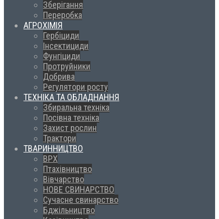
Зберігання
Переробка
АГРОХІМІЯ
Гербіциди
Інсектициди
Фунгіциди
Протруйники
Добрива
Регулятори росту
ТЕХНІКА ТА ОБЛАДНАННЯ
Збиральна техніка
Посівна техніка
Захист рослин
Трактори
ТВАРИННИЦТВО
ВРХ
Птахівництво
Вівчарство
НОВЕ СВИНАРСТВО
Сучасне свинарство
Бджільництво