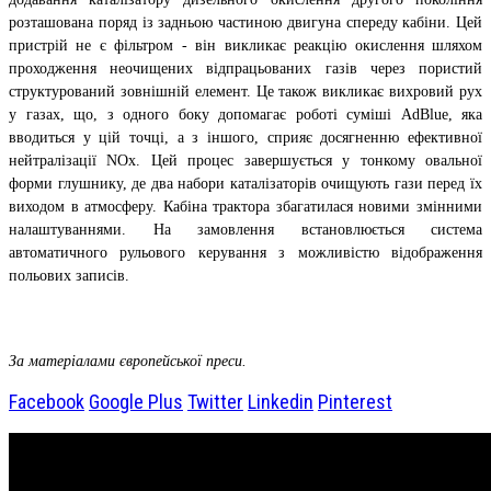
розташована поряд із задньою частиною двигуна спереду кабіни. Цей
пристрій не є фільтром - він викликає реакцію окислення шляхом
проходження неочищених відпрацьованих газів через пористий
структурований зовнішній елемент. Це також викликає вихровий рух
у газах, що, з одного боку допомагає роботі суміші AdBlue, яка
вводиться у цій точці, а з іншого, сприяє досягненню ефективної
нейтралізації NOx. Цей процес завершується у тонкому овальної
форми глушнику, де два набори каталізаторів очищують гази перед їх
виходом в атмосферу. Кабіна трактора збагатилася новими змінними
налаштуваннями. На замовлення встановлюється система
автоматичного рульового керування з можливістю відображення
польових записів.
За матеріалами європейської преси.
Facebook
Google Plus
Twitter
Linkedin
Pinterest