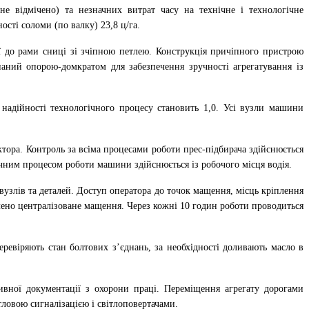
е відмічено) та незначних витрат часу на технічне і технологічне
ості соломи (по валку) 23,8 ц/га.
ї до рами сниці зі зчіпною петлею. Конструкція причіпного пристрою
аний опорою-домкратом для забезпечення зручності агрегатування із
 надійності технологічного процесу становить 1,0. Усі вузли машини
тора. Контроль за всіма процесами роботи прес-підбирача здійснюється
гічним процесом роботи машини здійснюється із робочого місця водія.
узлів та деталей. Доступ оператора до точок мащення, місць кріплення
лено централізоване мащення. Через кожні 10 годин роботи проводиться
ревіряють стан болтових з’єднань, за необхідності доливають масло в
тивної документації з охорони праці. Переміщення агрегату дорогами
ловою сигналізацією і світлоповертачами.