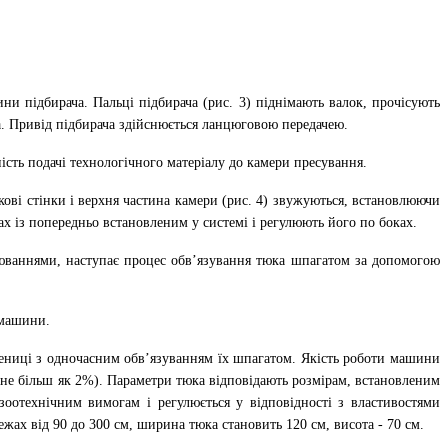
и підбирача. Пальці підбирача (рис. 3) піднімають валок, прочісують
а. Привід підбирача здійснюється ланцюговою передачею.
ість подачі технологічного матеріалу до камери пресування.
кові стінки і верхня частина камери (рис. 4) звужуються, встановлюючи
х із попередньо встановленим у системі і регулюють його по боках.
люваннями, наступає процес обв’язування тюка шпагатом за допомогою
 машини.
шениці з одночасним обв’язуванням їх шпагатом. Якість роботи машини
 не більш як 2%). Параметри тюка відповідають розмірам, встановленим
 зоотехнічним вимогам і регулюється у відповідності з властивостями
жах від 90 до 300 см, ширина тюка становить 120 см, висота - 70 см.