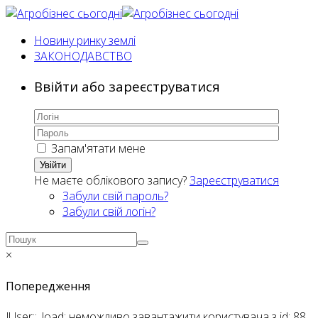
Новину ринку землі
ЗАКОНОДАВСТВО
Ввійти або зареєструватися
Запам'ятати мене
Увійти
Не маєте облікового запису?
Зареєструватися
Забули свій пароль?
Забули свій логін?
×
Попередження
JUser::_load: неможливо завантажити користувача з id: 88