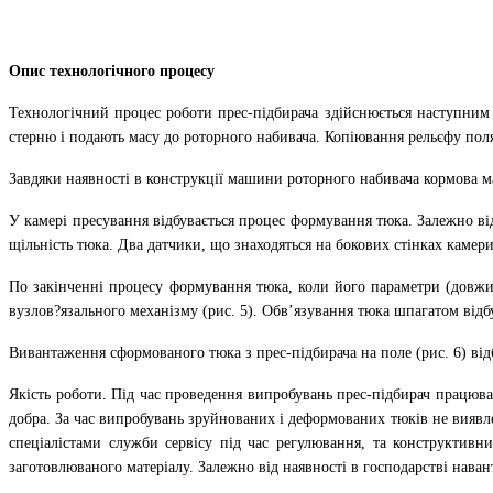
Опис технологічного процесу
Технологічний процес роботи прес-підбирача здійснюється наступним 
стерню і подають масу до роторного набивача. Копіювання рельєфу пол
Завдяки наявності в конструкції машини роторного набивача кормова ма
У камері пресування відбувається процес формування тюка. Залежно від
щільність тюка. Два датчики, що знаходяться на бокових стінках камер
По закінченні процесу формування тюка, коли його параметри (довжи
вузлов?язального механізму (рис. 5). Обв’язування тюка шпагатом відбу
Вивантаження сформованого тюка з прес-підбирача на поле (рис. 6) ві
Якість роботи. Під час проведення випробувань прес-підбирач працюв
добра. За час випробувань зруйнованих і деформованих тюків не виявл
спеціалістами служби сервісу під час регулювання, та конструктивни
заготовлюваного матеріалу. Залежно від наявності в господарстві наван