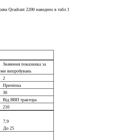
ача Qvadrant 2200 наведено в табл.1
Значення показника за
ими випробувань
2
Причіпна
30
Від ВВП трактора
210
7,9
До 25