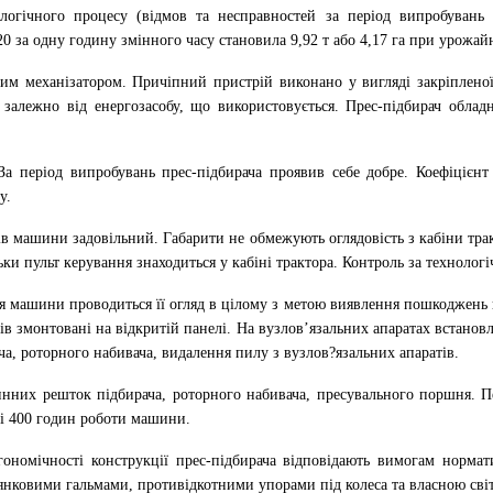
логічного процесу (відмов та несправностей за період випробувань н
 за одну годину змінного часу становила 9,92 т або 4,17 га при урожайн
дним механізатором. Причіпний пристрій виконано у вигляді закріплено
залежно від енергозасобу, що використовується. Прес-підбирач обладн
 За період випробувань прес-підбирача проявив себе добре. Коефіцієнт
у.
ів машини задовільний. Габарити не обмежують оглядовість з кабіни трак
ьки пульт керування знаходиться у кабіні трактора. Контроль за техноло
я машини проводиться її огляд в цілому з метою виявлення пошкоджень в
 змонтовані на відкритій панелі. На вузлов’язальних апаратах встанов
а, роторного набивача, видалення пилу з вузлов?язальних апаратів.
нних решток підбирача, роторного набивача, пресувального поршня. Пе
ні 400 годин роботи машини.
ргономічності конструкції прес-підбирача відповідають вимогам норма
нковими гальмами, противідкотними упорами під колеса та власною світ