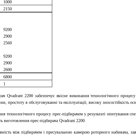
1000
2150
9200
2900
2560
9200
2900
2600
6800
1
рач Qvadrant 2200 забезпечує якісне виконання технологічного процес
и, простоту в обслуговуванні та експлуатації, високу зносостійкість ос
ння технологічного процесу прес-підбирачем у результаті опитування сп
ь виготовлення прес-підбирача Qvadrant 2200.
явність між підбирачем і пресувальною камерою роторного набивача, за