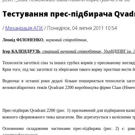
Тестування прес-підбирача Qvad
/
Механізація АПК
/
Понеділок, 04 липня 2011 10:54
Леонід ФІЛОНЕНКО
,
науковий співробітник
,
Ігор КАЛЕНДРУЗЬ
,
старший науковий співробітник, УкрНДІПВТ ім. Л
Технологія заготівлі сіна та інших грубих кормів у пресованому вигляд
Крім того, під час заготівлі та зберігання такого корму простіше вести
Водночас в останні роки дедалі більше поширюється технологія заго
великогабаритних тюків Qvadrant 2200 виробництва фірми Claas (Німе
Прес-підбирач Qvadrant 2200 (рис. 1) призначений для підбирання валк
кожного сформованого тюка шпагатом. Він агрегатується з колісними т
Основними складовими частинами прес-підбирача (рис. 2) є: рама