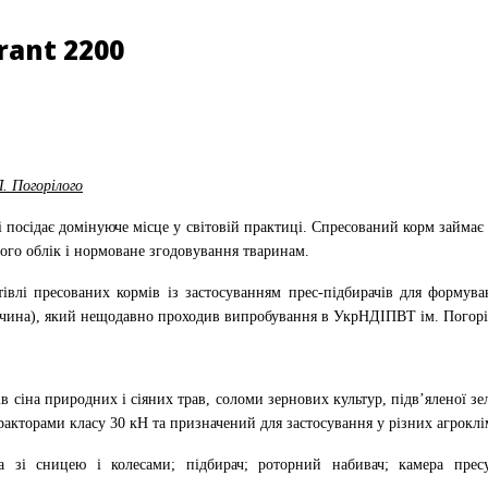
rant 2200
. Погорілого
і посідає домінуюче місце у світовій практиці. Спресований корм займає 
 його облік і нормоване згодовування тваринам.
тівлі пресованих кормів із застосуванням прес-підбирачів для формув
ччина), який нещодавно проходив випробування в УкрНДІПВТ ім. Погорі
ів сіна природних і сіяних трав, соломи зернових культур, підв’яленої з
ракторами класу 30 кН та призначений для застосування у різних агрок
 зі сницею і колесами; підбирач; роторний набивач; камера пресув