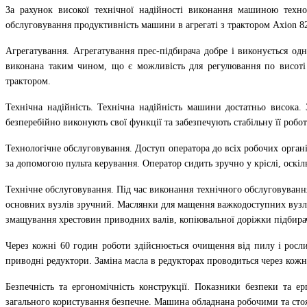
За рахунок високої технічної надійності виконання машиною техно
обслуговування продуктивність машини в агрегаті з трактором Axion 820
Агрегатування. Агрегатування прес-підбирача добре і виконується о
виконана таким чином, що є можливість для регулювання по висоті 
трактором.
Технічна надійність. Технічна надійність машини достатньо висока.
безперебійно виконують свої функції та забезпечують стабільну її робот
Технологічне обслуговування. Доступ оператора до всіх робочих орган
за допомогою пульта керування. Оператор сидить зручно у кріслі, оскіл
Технічне обслуговування. Під час виконання технічного обслуговуванн
основних вузлів зручний. Маслянки для мащення важкодоступних вузлів
змащування хрестовин приводних валів, копіювальної доріжки підбирач
Через кожні 60 годин роботи здійснюється очищення від пилу і росли
приводні редуктори. Заміна масла в редукторах проводиться через кож
Безпечність та ергономічність конструкції. Показники безпеки та е
загального користування безпечне. Машина обладнана робочими та стоя