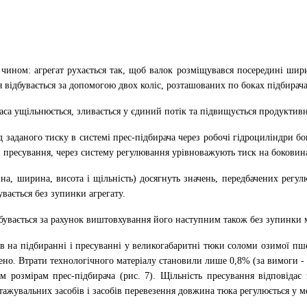
чином: агрегат рухається так, щоб валок розміщувався посередині ширин
я відбувається за допомогою двох коліс, розташованих по боках підбирач
са ущільнюється, зливається у єдиний потік та підвищується продуктивн
 заданого тиску в системі прес-підбирача через робочі гідроциліндри бо
и пресування, через систему регулювання урівноважують тиск на боковина
на, ширина, висота і щільність) досягнуть значень, передбачених регу
вається без зупинки агрегату.
дбувається за рахунок виштовхування його наступним також без зупинки
ав на підбиранні і пресуванні у великогабаритні тюки соломи озимої п
ено. Втрати технологічного матеріалу становили лише 0,8% (за вимоги -
м розмірам прес-підбирача (рис. 7). Щільність пресування відповідає
тажувальних засобів і засобів перевезення довжина тюка регулюється у ме