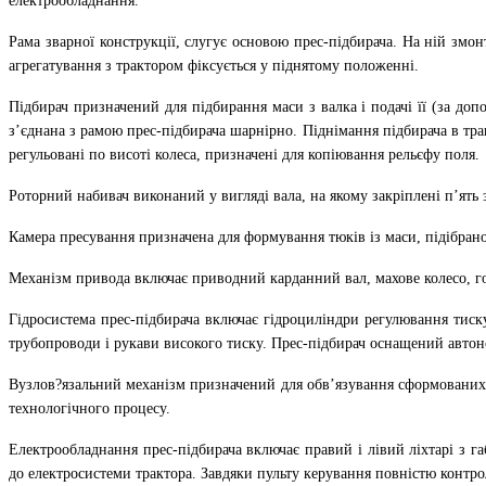
електрообладнання.
Рама зварної конструкції, слугує основою прес-підбирача. На ній змон
агрегатування з трактором фіксується у піднятому положенні.
Підбирач призначений для підбирання маси з валка і подачі її (за до
з’єднана з рамою прес-підбирача шарнірно. Піднімання підбирача в тра
регульовані по висоті колеса, призначені для копіювання рельєфу поля.
Роторний набивач виконаний у вигляді вала, на якому закріплені п’ять 
Камера пресування призначена для формування тюків із маси, підібраної
Механізм привода включає приводний карданний вал, махове колесо, го
Гідросистема прес-підбирача включає гідроциліндри регулювання тиску
трубопроводи і рукави високого тиску. Прес-підбирач оснащений авто
Вузлов?язальний механізм призначений для обв’язування сформованих тю
технологічного процесу.
Електрообладнання прес-підбирача включає правий і лівий ліхтарі з г
до електросистеми трактора. Завдяки пульту керування повністю контр