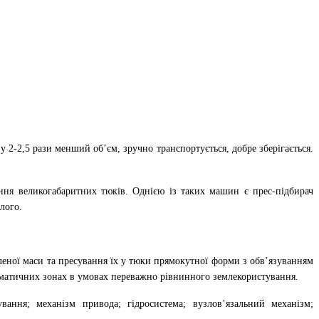
у 2-2,5 рази менший об’єм, зручно транспортується, добре зберігається.
ання великогабаритних тюків. Однією із таких машин є прес-підбирач
лого.
еленої маси та пресування їх у тюки прямокутної форми з обв’язуванням
ліматичних зонах в умовах переважно рівнинного землекористування.
ання; механізм привода; гідросистема; вузлов’язальний механізм;