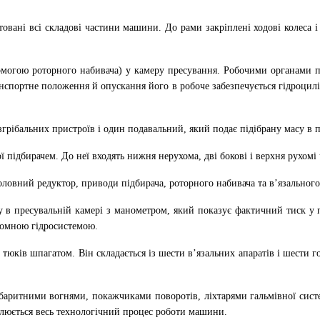
товані всі складові частини машини. До рами закріплені ходові колеса 
помогою роторного набивача) у камеру пресування. Робочими органами п
нспортне положення й опускання його в робоче забезпечується гідроцилі
згрібальних пристроїв і один подавальний, який подає підібрану масу в 
 підбирачем. До неї входять нижня нерухома, дві бокові і верхня рухомі
ловний редуктор, приводи підбирача, роторного набивача та в’язального
 в пресувальній камері з манометром, який показує фактичний тиск у п
номною гідросистемою.
ків шпагатом. Він складається із шести в’язальних апаратів і шести го
абаритними вогнями, покажчиками поворотів, ліхтарями гальмівної сист
олюється весь технологічний процес роботи машини.