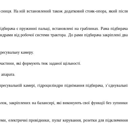
і сниця. На ній встановлений також додатковий стояк-опора, який після
ідбирача є пружинні пальці, встановлені на граблинах. Рама підбирача
ндрами від робочої системи трактора. До рами підбирача закріплені два
пресувальну камеру.
 частини, які формують тюк заданої щільності.
 апарата.
ресувальній камері, гідроциліндри піднімання підбирача, з’єднувальні
лок, закріплених на балансирі, які виконують свої функції без зупинки
еми, електричні провідники, пульт керування, розетки для підключення