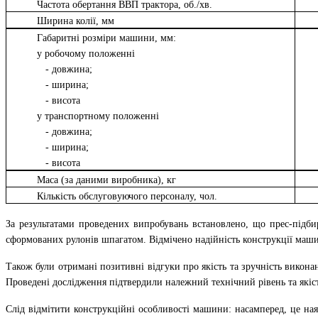
Частота обертання ВВП трактора, об./хв.
Ширина колії, мм
Габаритні розміри машини, мм:
у робочому положенні
- довжина;
- ширина;
- висота
у транспортному положенні
- довжина;
- ширина;
- висота
Маса (за даними виробника), кг
Кількість обслуговуючого персоналу, чол.
За результатами проведених випробувань встановлено, що прес-підби
сформованих рулонів шпагатом. Відмічено надійність конструкції машин
Також були отримані позитивні відгуки про якість та зручність викона
Проведені дослідження підтвердили належний технічний рівень та якіст
Слід відмітити конструкційні особливості машини: насамперед, це на