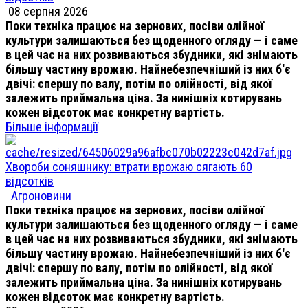
08 серпня 2026
Поки техніка працює на зернових, посіви олійної
культури залишаються без щоденного огляду — і саме
в цей час на них розвиваються збудники, які знімають
більшу частину врожаю. Найнебезпечніший із них б'є
двічі: спершу по валу, потім по олійності, від якої
залежить приймальна ціна. За нинішніх котирувань
кожен відсоток має конкретну вартість.
Більше інформації
Хвороби соняшнику: втрати врожаю сягають 60
відсотків
Агроновини
Поки техніка працює на зернових, посіви олійної
культури залишаються без щоденного огляду — і саме
в цей час на них розвиваються збудники, які знімають
більшу частину врожаю. Найнебезпечніший із них б'є
двічі: спершу по валу, потім по олійності, від якої
залежить приймальна ціна. За нинішніх котирувань
кожен відсоток має конкретну вартість.