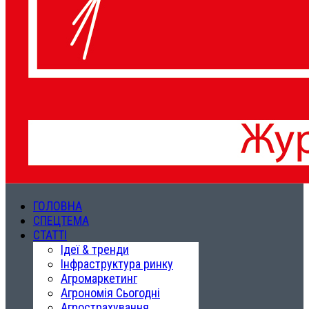
ГОЛОВНА
СПЕЦТЕМА
СТАТТІ
Ідеї & тренди
Інфраструктура ринку
Агромаркетинг
Агрономія Сьогодні
Агрострахування