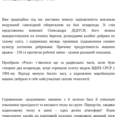
Вже традиційно під час виставки чималу зацікавленість викликав
модульний самохідний обприскувач на базі всюдихода. Зі слів
представника компанії Олександра ДІДУСЯ, його можна
використовувати на початку березня, розкидаючи калійні добрива по
талому снігу, і наприкінці місяця, провівши підживлення озимих
культур азотними добривами. Причому продуктивність машини
вражає - 150 га протягом робочої зміни - цілком реальний показник.
Прообрази «Роси» з’явилися ще за радянських часів, коли були
створені два всюдиходи, котрі отримали золоту медаль ВДНХ СРСР у
1991-му. Відтоді минуло багато часу, а відновлене виробництво
машин увібрало в себе найсучасніші світові технології.
Справжньою «родзинкою» машини є її колісна база й унікальні
показники прохідності та низького тиску на грунт. Передусім, завдяки
наднизькому тиску в шині - одна десята атмосфери! Лише
транспортні засоби на повітряній подушці справляють менший тиск