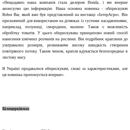
«Нещодавно наша компанія стала дилером Honda, і ми вперше
анонсуємо цю інформацію. Наша основна новинка - обприскувач
Robot Bar, який вже був представлений на виставці «ІнтерАгро». Він
призначений для використання на ділянках із густими насадженнями,
наприклад, полуниці, смородини, малини. Також є можливість
обробітку томатів. У цього обприскувача принципово новий спосіб
нанесення хімічних розчинів на рослини. Він подрібнює краплини до
ультрамалих розмірів, розвиваючи високу швидкість створення
повітряного потоку. Таким чином, крапля вдувається безпосередньо в
листову масу.
В Україні продавалися обприскувачі, схожі за характеристиками, але
ця новинка пропонується вперше».
Білоцерківмаз