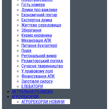
Гість номера
Думки про важливе
Економічний гектар
Експертна думка
Життєве середовище
Зберігання
Кермо керівника
Механізація АПК
Питання бухгалтерії
Подія
Регіональний вимір
Редакторський погляд
Сучасне тваринництво
У правовому полі
Фінансування АПК
Заготівля силосу
ЕЛЕВАТОРИ
АКТУАЛЬНА РОЗМОВА
АГРОРЕКОРДИ
АГРОРЕКОРДИ НОВИНИ