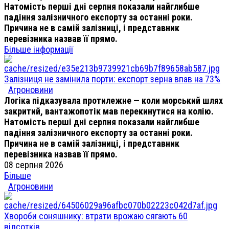
Натомість перші дні серпня показали найглибше
падіння залізничного експорту за останні роки.
Причина не в самій залізниці, і представник
перевізника назвав її прямо.
Більше інформації
Залізниця не замінила порти: експорт зерна впав на 73%
Агроновини
Логіка підказувала протилежне — коли морський шлях
закритий, вантажопотік мав перекинутися на колію.
Натомість перші дні серпня показали найглибше
падіння залізничного експорту за останні роки.
Причина не в самій залізниці, і представник
перевізника назвав її прямо.
08 серпня 2026
Більше
Агроновини
Хвороби соняшнику: втрати врожаю сягають 60
відсотків