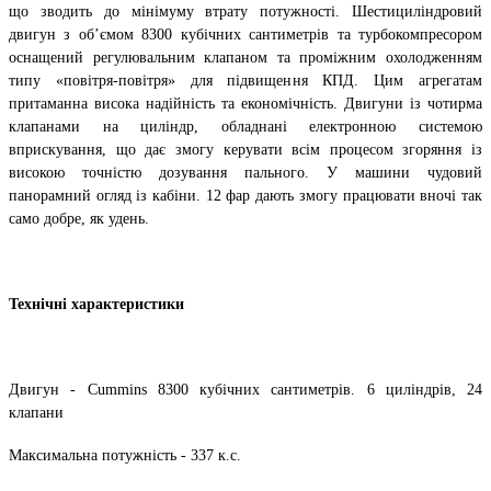
що зводить до мінімуму втрату потужності. Шестициліндровий
двигун з об’ємом 8300 кубічних сантиметрів та турбокомпресором
оснащений регулювальним клапаном та проміжним охолодженням
типу «повітря-повітря» для підвищення КПД. Цим агрегатам
притаманна висока надійність та економічність. Двигуни із чотирма
клапанами на циліндр, обладнані електронною системою
вприскування, що дає змогу керувати всім процесом згоряння із
високою точністю дозування пального. У машини чудовий
панорамний огляд із кабіни. 12 фар дають змогу працювати вночі так
само добре, як удень.
Технічні характеристики
Двигун - Cummins 8300 кубічних сантиметрів. 6 циліндрів, 24
клапани
Максимальна потужність - 337 к.с.