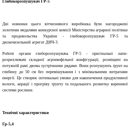
Глибокорозпушувач ГР-5
Дві новинки цього вітчизняного виробника були нагороджені
золотими медалями конкурсної комісії Міністерства аграрної політики
та продовольства України - глибокорозпушувач ГР-5 та
дискочизельний агрегат ДИЧ-3.
Робочі органи глиборозпушувача ГР-5 - оригінальні лапи-
розрихлювачі складної агроекофільної конфігурації, розміщені на
потужній рамі двома зустрічними рядами. Вони розпушують ґрунт на
глибину до 50 см без перемішування і з мінімальними витратами
енергії. Це створює оптимальні умови для накопичення продуктивної
вологи, аерації і прогріву ґрунту та подальшого розвитку кореневої
системи рослини.
Технічні характеристики
Гр-5,4