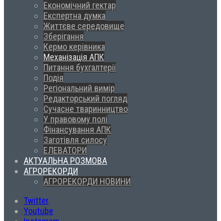
Економічний гектар
Експертна думка
Життєве середовище
Зберігання
Кермо керівника
Механізація АПК
Питання бухгалтерії
Подія
Регіональний вимір
Редакторський погляд
Сучасне тваринництво
У правовому полі
Фінансування АПК
Заготівля силосу
ЕЛЕВАТОРИ
АКТУАЛЬНА РОЗМОВА
АГРОРЕКОРДИ
АГРОРЕКОРДИ НОВИНИ
Twitter
Youtube