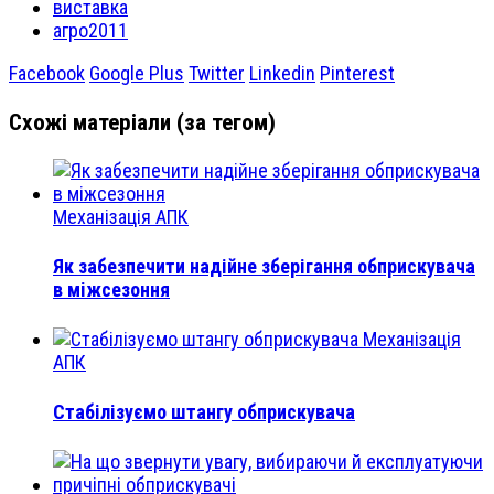
виставка
агро2011
Facebook
Google Plus
Twitter
Linkedin
Pinterest
Схожі матеріали (за тегом)
Механізація АПК
Як забезпечити надійне зберігання обприскувача
в міжсезоння
Механізація
АПК
Стабілізуємо штангу обприскувача