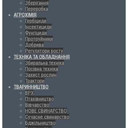
Зберігання
Переробка
АГРОХІМІЯ
Гербіциди
Інсектициди
Фунгіциди
Протруйники
Добрива
Регулятори росту
ТЕХНІКА ТА ОБЛАДНАННЯ
Збиральна техніка
Посівна техніка
Захист рослин
Трактори
ТВАРИННИЦТВО
ВРХ
Птахівництво
Вівчарство
НОВЕ СВИНАРСТВО
Сучасне свинарство
Бджільництво