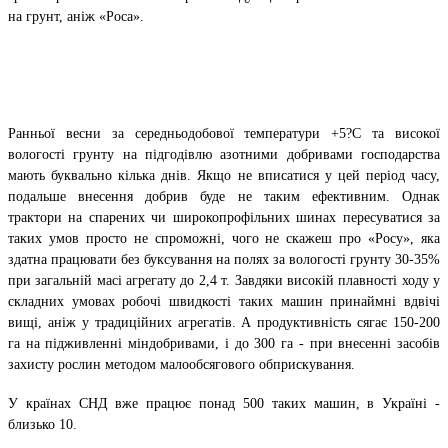
на грунт, аніж «Роса».
Ранньої весни за середньодобової температури +5?С та високої
вологості грунту на підгодівлю азотними добривами господарства
мають буквально кілька днів. Якщо не вписатися у цей період часу,
подальше внесення добрив буде не таким ефективним. Однак
трактори на спарених чи широкопрофільних шинах пересуватися за
таких умов просто не спроможні, чого не скажеш про «Росу», яка
здатна працювати без буксування на полях за вологості грунту 30-35%
при загальній масі агрегату до 2,4 т. Завдяки високій плавності ходу у
складних умовах робочі швидкості таких машин принаймні вдвічі
вищі, аніж у традиційних агрегатів. А продуктивність сягає 150-200
га на підживленні міндобривами, і до 300 га - при внесенні засобів
захисту рослин методом малообсягового обприскування.
У країнах СНД вже працює понад 500 таких машин, в Україні -
близько 10.