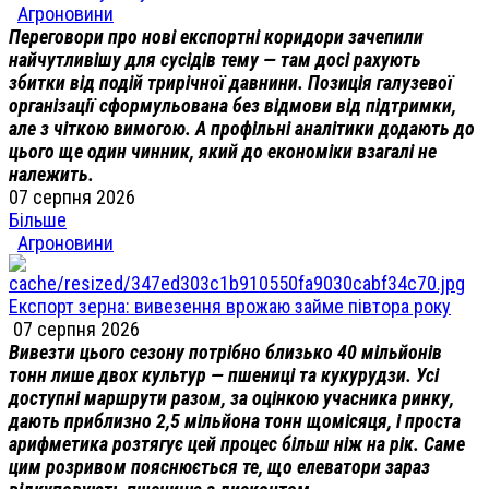
Агроновини
Переговори про нові експортні коридори зачепили
найчутливішу для сусідів тему — там досі рахують
збитки від подій трирічної давнини. Позиція галузевої
організації сформульована без відмови від підтримки,
але з чіткою вимогою. А профільні аналітики додають до
цього ще один чинник, який до економіки взагалі не
належить.
07 серпня 2026
Більше
Агроновини
Експорт зерна: вивезення врожаю займе півтора року
07 серпня 2026
Вивезти цього сезону потрібно близько 40 мільйонів
тонн лише двох культур — пшениці та кукурудзи. Усі
доступні маршрути разом, за оцінкою учасника ринку,
дають приблизно 2,5 мільйона тонн щомісяця, і проста
арифметика розтягує цей процес більш ніж на рік. Саме
цим розривом пояснюється те, що елеватори зараз