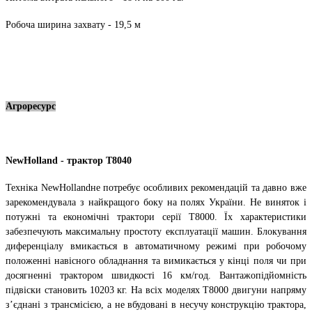
Робоча ширина захвату - 19,5 м
Агроресурс
New
Holland
- трактор
T
80
40
Техніка NewHollandне потребує особливих рекомендацій та давно вже
зарекомендувала з найкращого боку на полях України. Не виняток і
потужні та економічні трактори серії Т8000. Їх характеристики
забезпечують максимальну простоту експлуатації машин. Блокування
диференціалу вмикається в автоматичному режимі при робочому
положенні навісного обладнання та вимикається у кінці поля чи при
досягненні трактором швидкості 16 км/год. Вантажопідйомність
підвіски становить 10203 кг. На всіх моделях Т8000 двигуни напряму
з’єднані з трансмісією, а не вбудовані в несучу конструкцію трактора,