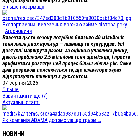
відкуповують пшеницю з дисконтом.
Більше інформації
Експорт зерна: вивезення врожаю займе півтора року
Агроновини
Вивезти цього сезону потрібно близько 40 мільйонів
тонн лише двох культур — пшениці та кукурудзи. Усі
доступні маршрути разом, за оцінкою учасника ринку,
дають приблизно 2,5 мільйона тонн щомісяця, і проста
арифметика розтягує цей процес більш ніж на рік. Саме
цим розривом пояснюється те, що елеватори зараз
відкуповують пшеницю з дисконтом.
07 серпня 2026
Більше
Завантажити ще (
/
)
Актуальні статті
Як компанія ADAMA допомогла ще трьом ...
НОВИНИ