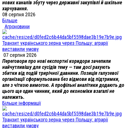
нових каналів збуту через державні закупівлі й шкільне
харчування.
08 серпня 2026
Більше
Агроновини
Транзит українського зерна через Польщу: аграрії
виставили умову
07 серпня 2026
Переговори про нові експортні коридори зачепили
найчутливішу для сусідів тему — там досі рахують
збитки від подій трирічної давнини. Позиція галузевої
організації сформульована без відмови від підтримки,
але з чіткою вимогою. А профільні аналітики додають до
цього ще один чинник, який до економіки взагалі не
належить.
Більше інформації
Транзит українського зерна через Польщу: аграрії
виставили умову