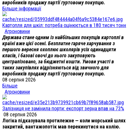
виробників продажу партії гуртовому покупцю.
Більше інформації
Картопля для шкіл: потреба оцінюється в 180 тисяч тонн
Агроновини
Держава стане одним із найбільших покупців картоплі в
країні вже цієї осені. Безплатне гаряче харчування з
першого вересня охоплює школярів усіх одинадцяти
класів, і базові овочі до нього закуповують
централізовано, за бюджетні кошти. Умови участі в
таких закупівлях відрізняються від звичного для
виробників продажу партії гуртовому покупцю.
08 серпня 2026
Більше
Агроновини
Залізниця не замінила порти: експорт зерна впав на 73%
08 серпня 2026
Логіка підказувала протилежне — коли морський шлях
закритий, вантажопотік мав перекинутися на колію.