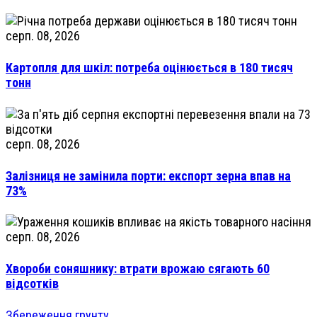
серп. 08, 2026
Картопля для шкіл: потреба оцінюється в 180 тисяч
тонн
серп. 08, 2026
Залізниця не замінила порти: експорт зерна впав на
73%
серп. 08, 2026
Хвороби соняшнику: втрати врожаю сягають 60
відсотків
Збереження грунту