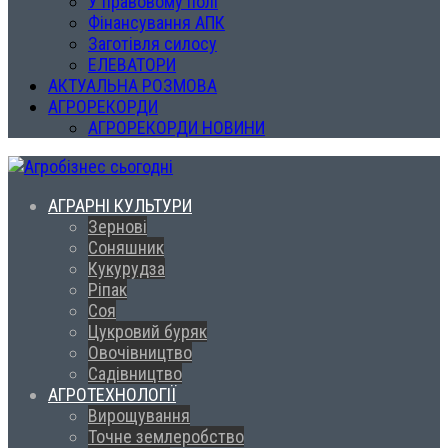
У правовому полі
Фінансування АПК
Заготівля силосу
ЕЛЕВАТОРИ
АКТУАЛЬНА РОЗМОВА
АГРОРЕКОРДИ
АГРОРЕКОРДИ НОВИНИ
АГРАРНІ КУЛЬТУРИ
Зернові
Соняшник
Кукурудза
Ріпак
Соя
Цукровий буряк
Овочівництво
Садівництво
АГРОТЕХНОЛОГІЇ
Вирощування
Точне землеробство