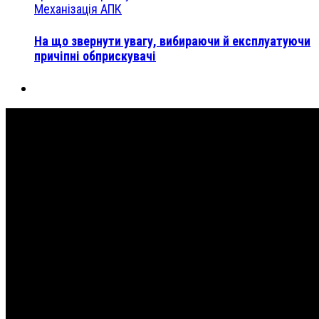
Механізація АПК
На що звернути увагу, вибираючи й експлуатуючи
причіпні обприскувачі