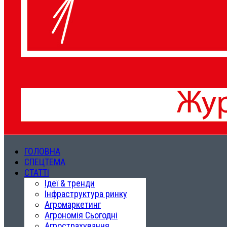
ГОЛОВНА
СПЕЦТЕМА
СТАТТІ
Ідеї & тренди
Інфраструктура ринку
Агромаркетинг
Агрономія Сьогодні
Агрострахування