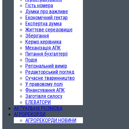
Гість номера
Думки про важливе
Економічний гектар
Експертна думка
Життєве середовище
Зберігання
Кермо керівника
Механізація АПК
Питання бухгалтерії
Подія
Регіональний вимір
Редакторський погляд
Сучасне тваринництво
У правовому полі
Фінансування АПК
Заготівля силосу
ЕЛЕВАТОРИ
АКТУАЛЬНА РОЗМОВА
АГРОРЕКОРДИ
АГРОРЕКОРДИ НОВИНИ