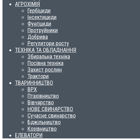
АГРОХІМІЯ
Гербіциди
Інсектициди
Фунгіциди
Протруйники
Добрива
Регулятори росту
ТЕХНІКА ТА ОБЛАДНАННЯ
Збиральна техніка
Посівна техніка
Захист рослин
Трактори
ТВАРИННИЦТВО
ВРХ
Птахівництво
Вівчарство
НОВЕ СВИНАРСТВО
Сучасне свинарство
Бджільництво
Козівництво
ЕЛЕВАТОРИ