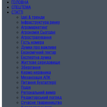
ГОЛОВНА
СПЕЦТЕМА
СТАТТІ
Ідеї & тренди
Інфраструктура ринку
Агромаркетинг
Агрономія Сьогодні
Агрострахування
Гість номера
Думки про важливе
Економічний гектар
Експертна думка
Життєве середовище
Зберігання
Кермо керівника
Механізація АПК
Питання бухгалтерії
Подія
Регіональний вимір
Редакторський погляд
Сучасне тваринництво