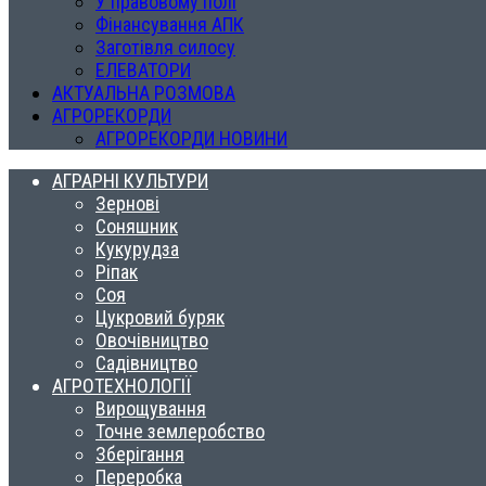
У правовому полі
Фінансування АПК
Заготівля силосу
ЕЛЕВАТОРИ
АКТУАЛЬНА РОЗМОВА
АГРОРЕКОРДИ
АГРОРЕКОРДИ НОВИНИ
АГРАРНІ КУЛЬТУРИ
Зернові
Соняшник
Кукурудза
Ріпак
Соя
Цукровий буряк
Овочівництво
Садівництво
АГРОТЕХНОЛОГІЇ
Вирощування
Точне землеробство
Зберігання
Переробка