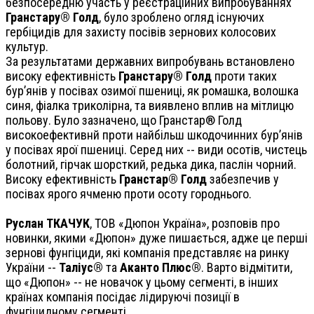
безпосередню участь у реєстраційних випробуваннях
Гранстару® Голд
, було зроблено огляд існуючих
гербіцидів для захисту посівів зернових колосових
культур.
За результатами державних випробувань встановлено
високу ефективність
Гранстару® Голд
проти таких
бур’янів у посівах озимої пшениці, як ромашка, волошка
синя, фіалка триколірна, та виявлено вплив на мітлицю
польову. Було зазначено, що
Гранстар® Голд
високоефективнй проти найбільш шкодочинних бур
’янів
у посівах ярої пшениці. Серед них -- види осотів, чистець
болотний, гірчак шорсткий, редька дика, паслін чорний.
Високу ефективність
Гранстар® Голд
забезпечив у
посівах ярого ячменю проти осоту городнього.
Руслан ТКАЧУК
, ТОВ «Дюпон Україна», розповів про
новинки, якими «Дюпон» дуже пишається, адже це перші
зернові фунгіциди, які компанія представляє на ринку
України --
Таліус®
та
Аканто Плюс®
. Варто відмітити,
що «Дюпон» -- не новачок у цьому сегменті, в інших
країнах компанія посідає лідируючі позиції в
фунгіцидному сегменті.