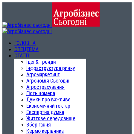
ГОЛОВНА
СПЕЦТЕМА
СТАТТІ
Ідеї & тренди
Інфраструктура ринку
Агромаркетинг
Агрономія Сьогодні
Агрострахування
Гість номера
Думки про важливе
Економічний гектар
Експертна думка
Життєве середовище
Зберігання
Кермо керівника