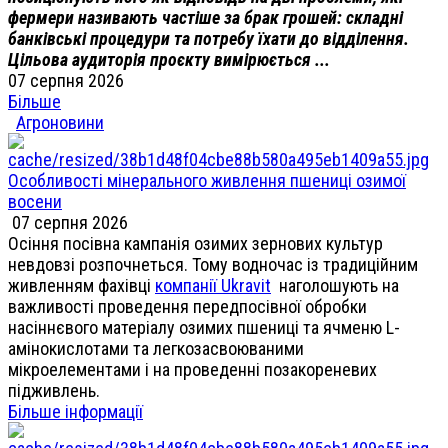
фермери називають частіше за брак грошей: складні
банківські процедури та потребу їхати до відділення.
Цільова аудиторія проєкту вимірюється ...
07 серпня 2026
Більше
Агроновини
Особливості мінерального живлення пшениці озимої
восени
07 серпня 2026
Осіння посівна кампанія озимих зернових культур
невдовзі розпочнеться. Тому водночас із традиційним
живленням фахівці
компанії Ukravit
наголошують на
важливості проведення передпосівної обробки
насіннєвого матеріалу озимих пшениці та ячменю L-
амінокислотами та легкозасвоюваними
мікроелементами і на проведенні позакореневих
підживлень.
Більше інформації