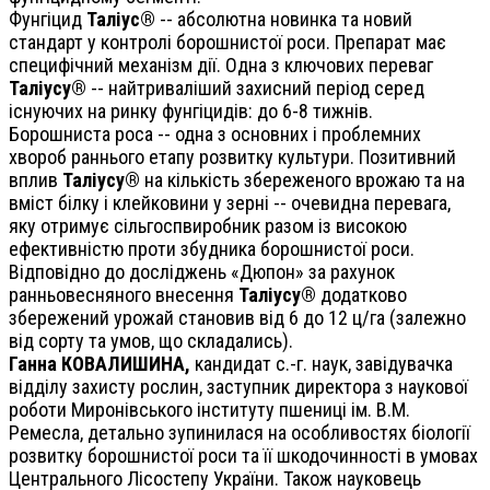
Фунгіцид
Таліус®
-- абсолютна новинка та новий
стандарт у контролі борошнистої роси. Препарат має
специфічний механізм дії. Одна з ключових переваг
Таліусу®
-- найтриваліший захисний період серед
існуючих на ринку фунгіцидів: до 6-8 тижнів.
Борошниста роса -- одна з основних і проблемних
хвороб раннього етапу розвитку культури. Позитивний
вплив
Таліусу®
на кількість збереженого врожаю та на
вміст білку і клейковини у зерні -- очевидна перевага,
яку отримує сільгоспвиробник разом із високою
ефективністю проти збудника борошнистої роси.
Відповідно до досліджень «Дюпон» за рахунок
ранньовесняного внесення
Таліусу®
додатково
збережений урожай становив від 6 до 12 ц/га (залежно
від сорту та умов, що складались).
Ганна КОВАЛИШИНА,
кандидат с.-г. наук, завідувачка
відділу захисту рослин, заступник директора з наукової
роботи Миронівського інституту пшениці ім. В.М.
Ремесла, детально зупинилася на особливостях біології
розвитку борошнистої роси та її шкодочинності в умовах
Центрального Лісостепу України. Також науковець