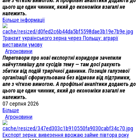
але з чіткою вимогою. А профільні аналітики додають до
цього ще один чинник, який до економіки взагалі не
належить.
Більше інформації
Транзит українського зерна через Польщу: аграрії
виставили умову
Агроновини
Переговори про нові експортні коридори зачепили
найчутливішу для сусідів тему — там досі рахують
збитки від подій трирічної давнини. Позиція галузевої
організації сформульована без відмови від підтримки,
але з чіткою вимогою. А профільні аналітики додають до
цього ще один чинник, який до економіки взагалі не
належить.
07 серпня 2026
Більше
Агроновини
Експорт зерна: вивезення врожаю займе півтора року