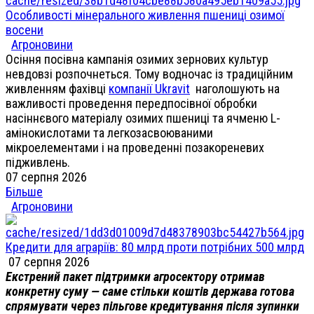
Особливості мінерального живлення пшениці озимої
восени
Агроновини
Осіння посівна кампанія озимих зернових культур
невдовзі розпочнеться. Тому водночас із традиційним
живленням фахівці
компанії Ukravit
наголошують на
важливості проведення передпосівної обробки
насіннєвого матеріалу озимих пшениці та ячменю L-
амінокислотами та легкозасвоюваними
мікроелементами і на проведенні позакореневих
підживлень.
07 серпня 2026
Більше
Агроновини
Кредити для аграріїв: 80 млрд проти потрібних 500 млрд
07 серпня 2026
Екстрений пакет підтримки агросектору отримав
конкретну суму — саме стільки коштів держава готова
спрямувати через пільгове кредитування після зупинки