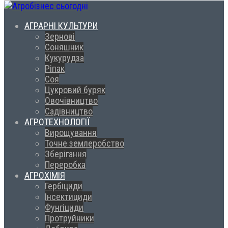
АГРАРНІ КУЛЬТУРИ
Зернові
Соняшник
Кукурудза
Ріпак
Соя
Цукровий буряк
Овочівництво
Садівництво
АГРОТЕХНОЛОГІЇ
Вирощування
Точне землеробство
Зберігання
Переробка
АГРОХІМІЯ
Гербіциди
Інсектициди
Фунгіциди
Протруйники