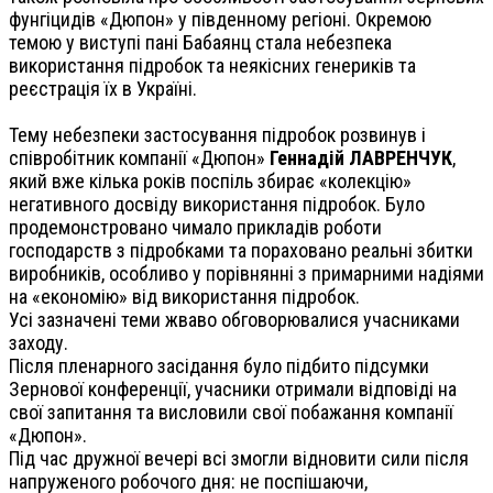
фунгіцидів «Дюпон» у південному регіоні. Окремою
темою у виступі пані Бабаянц стала небезпека
використання підробок та неякісних генериків та
реєстрація їх в Україні.
Тему небезпеки застосування підробок розвинув і
співробітник компанії «Дюпон»
Геннадій ЛАВРЕНЧУК
,
який вже кілька років поспіль збирає «колекцію»
негативного досвіду використання підробок. Було
продемонстровано чимало прикладів роботи
господарств з підробками та пораховано реальні збитки
виробників, особливо у порівнянні з примарними надіями
на «економію» від використання підробок.
Усі зазначені теми жваво обговорювалися учасниками
заходу.
Після пленарного засідання було підбито підсумки
Зернової конференції, учасники отримали відповіді на
свої запитання та висловили свої побажання компанії
«Дюпон».
Під час дружної вечері всі змогли відновити сили після
напруженого робочого дня: не поспішаючи,