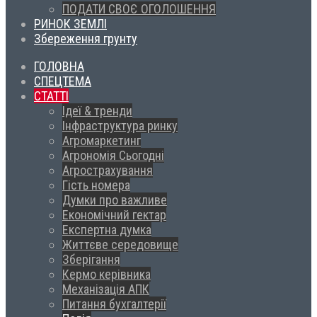
ПОДАТИ СВОЄ ОГОЛОШЕННЯ
РИНОК ЗЕМЛІ
Збереження грунту
ГОЛОВНА
СПЕЦТЕМА
СТАТТІ
Ідеї & тренди
Інфраструктура ринку
Агромаркетинг
Агрономія Сьогодні
Агрострахування
Гість номера
Думки про важливе
Економічний гектар
Експертна думка
Життєве середовище
Зберігання
Кермо керівника
Механізація АПК
Питання бухгалтерії