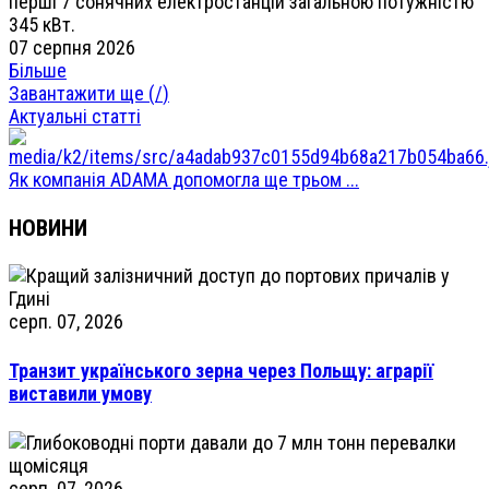
перші 7 сонячних електростанцій загальною потужністю
345 кВт.
07 серпня 2026
Більше
Завантажити ще (
/
)
Актуальні статті
Як компанія ADAMA допомогла ще трьом ...
НОВИНИ
серп. 07, 2026
Транзит українського зерна через Польщу: аграрії
виставили умову
серп. 07, 2026