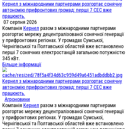
Кернел з міжнародними партнерами розгортає сонячну
автономію прифронтових громад: перші 7 СЕС вже
працюють.
07 серпня 2026
Компанія
Кернел
разом з міжнародними партнерами
розгортає мережу децентралізованої сонячної генерації
у прифронтових регіонах. У громадах Сумської,
Чернігівської та Полтавської областей вже встановлено
перші 7 сонячних електростанцій загальною потужністю
345 кВт.
Більше інформації
Кернел з міжнародними партнерами розгортає сонячну
автономію прифронтових громад: перші 7 СЕС вже
працюють.
Агроновини
Компанія
Кернел
разом з міжнародними партнерами
розгортає мережу децентралізованої сонячної генерації
у прифронтових регіонах. У громадах Сумської,
Чернігівської та Полтавської областей вже встановлено