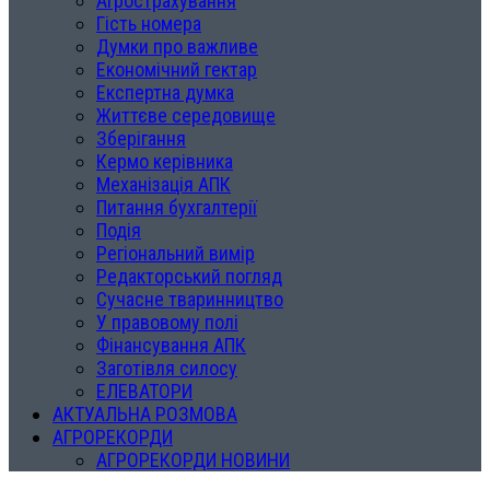
Агрострахування
Гість номера
Думки про важливе
Економічний гектар
Експертна думка
Життєве середовище
Зберігання
Кермо керівника
Механізація АПК
Питання бухгалтерії
Подія
Регіональний вимір
Редакторський погляд
Сучасне тваринництво
У правовому полі
Фінансування АПК
Заготівля силосу
ЕЛЕВАТОРИ
АКТУАЛЬНА РОЗМОВА
АГРОРЕКОРДИ
АГРОРЕКОРДИ НОВИНИ