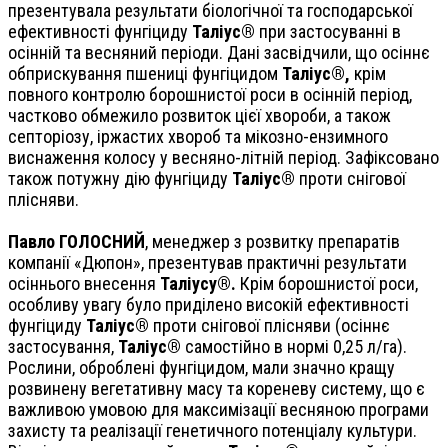
презентувала результати біологічної та господарської
ефективності фунгіциду
Таліус®
при застосуванні в
осінній та весняний періоди. Дані засвідчили, що осіннє
обприскування пшениці фунгіцидом
Таліус®,
крім
повного контролю борошнистої роси в осінній період,
частково обмежило розвиток цієї хвороби, а також
септоріозу, іржастих хвороб та мікозно-ензимного
виснаження колосу у весняно-літній період. Зафіксовано
також потужну дію фунгіциду
Таліус®
проти снігової
плісняви.
Павло ГОЛОСНИЙ
, менеджер з розвитку препаратів
компанії «Дюпон»,
презентував практичні результати
осіннього внесення
Таліусу®.
Крім борошнистої роси,
особливу увагу було приділено високій ефективності
фунгіциду
Таліус®
проти снігової плісняви (осіннє
застосування,
Таліус®
самостійно в нормі 0,25 л/га).
Рослини, оброблені фунгіцидом, мали значно кращу
розвинену вегетативну масу та кореневу систему, що є
важливою умовою для максимізації весняною програми
захисту та реалізації генетичного потенціалу культури.