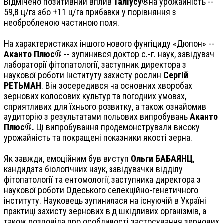
Відмічено позитивний вплив
Таліусу®
на урожайність --
59,8 ц/га або +11 ц/га прибавки у порівняння з
необробленою частиною поля.
На характеристиках іншого нового фунгіциду «Дюпон» --
Аканто Плюс®
-- зупинився доктор с.-г. наук, завідувач
лабораторії фітопатології, заступник директора з
наукової роботи Інституту захисту рослин
Сергій
РЕТЬМАН
. Він зосередився на основних хворобах
зернових колосових культур та погодних умовах,
сприятливих для їхнього розвитку, а також ознайомив
аудиторію з результатами польових випробувань
Аканто
Плюс®.
Ці випробування продемонстрували високу
урожайність та покращені показники якості зерна.
Як завжди, емоційним був виступ
Ольги БАБАЯНЦ
,
кандидата біологічних наук, завідувачки відділу
фітопатології та ентомології, заступника директора з
наукової роботи Одеського селекційно-генетичного
інституту. Науковець зупинилася на існуючій в Україні
практиці захисту зернових від шкідливих організмів, а
також розповіла про особливості застосування зернових