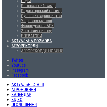
Подія
Регіональний вимір
Редакторський погляд
Сучасне тваринництво
У правовому полі
Фінансування АПК
Заготівля силосу
ЕЛЕВАТОРИ
АКТУАЛЬНА РОЗМОВА
АГРОРЕКОРДИ
АГРОРЕКОРДИ НОВИНИ
Twitter
Youtube
Instagram
Facebook
АКТУАЛЬНІ СТАТТІ
АГРОНОВИНИ
КАЛЕНДАР
ВІДЕО
ОГОЛОШЕННЯ