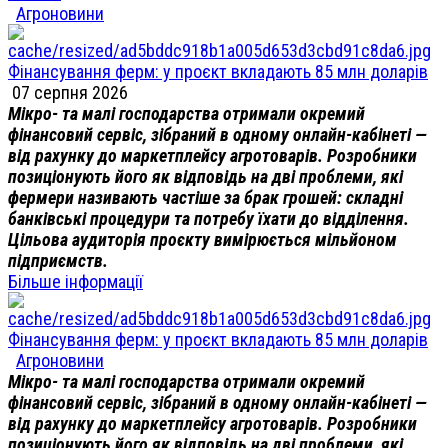
Агроновини
Фінансування ферм: у проєкт вкладають 85 млн доларів
07 серпня 2026
Мікро- та малі господарства отримали окремий
фінансовий сервіс, зібраний в одному онлайн-кабінеті —
від рахунку до маркетплейсу агротоварів. Розробники
позиціонують його як відповідь на дві проблеми, які
фермери називають частіше за брак грошей: складні
банківські процедури та потребу їхати до відділення.
Цільова аудиторія проєкту вимірюється мільйоном
підприємств.
Більше інформації
Фінансування ферм: у проєкт вкладають 85 млн доларів
Агроновини
Мікро- та малі господарства отримали окремий
фінансовий сервіс, зібраний в одному онлайн-кабінеті —
від рахунку до маркетплейсу агротоварів. Розробники
позиціонують його як відповідь на дві проблеми, які