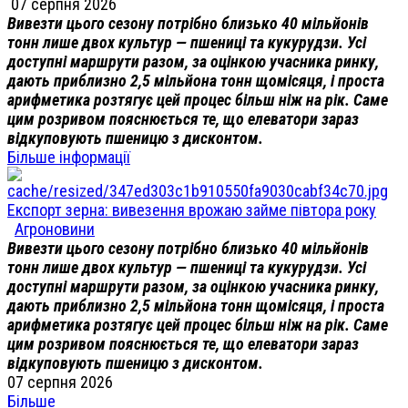
07 серпня 2026
Вивезти цього сезону потрібно близько 40 мільйонів
тонн лише двох культур — пшениці та кукурудзи. Усі
доступні маршрути разом, за оцінкою учасника ринку,
дають приблизно 2,5 мільйона тонн щомісяця, і проста
арифметика розтягує цей процес більш ніж на рік. Саме
цим розривом пояснюється те, що елеватори зараз
відкуповують пшеницю з дисконтом.
Більше інформації
Експорт зерна: вивезення врожаю займе півтора року
Агроновини
Вивезти цього сезону потрібно близько 40 мільйонів
тонн лише двох культур — пшениці та кукурудзи. Усі
доступні маршрути разом, за оцінкою учасника ринку,
дають приблизно 2,5 мільйона тонн щомісяця, і проста
арифметика розтягує цей процес більш ніж на рік. Саме
цим розривом пояснюється те, що елеватори зараз
відкуповують пшеницю з дисконтом.
07 серпня 2026
Більше