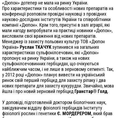
«Дюпон» дотепер не мала на ринку України.
Про характеристики та особливості нових препаратів на
конференції розповіли провідні науковці з провідних
науково-дослідних інститутів України та співробітники
компанії «Дюпон». Крім того, присутні в залі аграрії, які
мали нагоду випробувати на практиці новинки «Дюпон»,
висловили свої враження від нових препаратів.
Менеджер із захисту польових культур ТОВ «Дюпон
Україна»
Руслан ТКАЧУК
зупинився на загальних
характеристиках сульфонілсечовин, які «Дюпон»
пропонує на ринку України, а також на нових
сульфонілсечовинних гербіцидах, що очікуються
найближчим часом, і не лише в зерновому сегменті. Так,
у 2012 році «Дюпон» планує вивести на український
ринок свій перший гербіцид для захисту ріпаку і два
нових препарати для захисту кукурудзи. Звичайно, мова
йшла і про новий зерновий гербіцид
Гранстар® Голд
.
У доповіді, підготовленій доктором біологічних наук,
завідувачем відділу фізіології гербіцидів Інституту
фізіології рослин і генетики
Є. МОРДЕРЕРОМ
, який брав