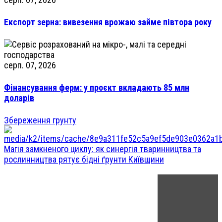
Експорт зерна: вивезення врожаю займе півтора року
серп. 07, 2026
Фінансування ферм: у проєкт вкладають 85 млн
доларів
Збереження грунту
Магія замкненого циклу: як синергія тваринництва та
рослинництва рятує бідні ґрунти Київщини