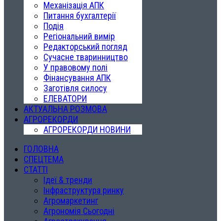
Механізація АПК
Питання бухгалтерії
Подія
Регіональний вимір
Редакторський погляд
Сучасне тваринництво
У правовому полі
Фінансування АПК
Заготівля силосу
ЕЛЕВАТОРИ
АКТУАЛЬНА РОЗМОВА
АГРОРЕКОРДИ
АГРОРЕКОРДИ НОВИНИ
ГОЛОВНА
СПЕЦТЕМА
СТАТТІ
Ідеї & тренди
Інфраструктура ринку
Агромаркетинг
Агрономія Сьогодні