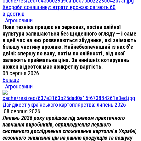
Хвороби соняшнику: втрати врожаю сягають 60
відсотків
Агроновини
Поки техніка працює на зернових, посіви олійної
культури залишаються без щоденного огляду — і саме
в цей час на них розвиваються збудники, які знімають
більшу частину врожаю. Найнебезпечніший із них б'є
двічі: спершу по валу, потім по олійності, від якої
залежить приймальна ціна. За нинішніх котирувань
кожен відсоток має конкретну вартість.
08 серпня 2026
Більше
Агроновини
Дайджест українського картоплярства: липень 2026
08 серпня 2026
Липень 2026 року пройшов під знаком практичного
навчання виробників, оприлюднення першого
системного дослідження споживання картоплі в Україні,
сезонного зниження цін на ранню продукцію та пошуку