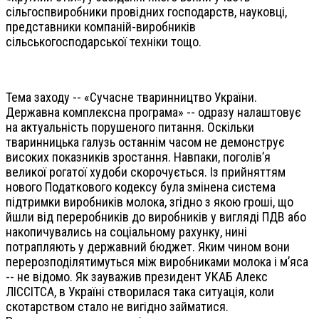
сільгоспвиробники провідних господарств, науковці,
представники компаній-виробників
сільськогосподарської техніки тощо.
Тема заходу -- «Сучасне тваринництво України.
Державна комплексна програма» -- одразу налаштовує
на актуальність порушеного питання. Оскільки
тваринницька галузь останнім часом не демонструє
високих показників зростання. Навпаки, поголів’я
великої рогатої худоби скорочується. Із прийняттям
нового Податкового кодексу була змінена система
підтримки виробників молока, згідно з якою гроші, що
йшли від переробників до виробників у вигляді ПДВ або
накопичувались на соціальному рахунку, нині
потрапляють у державний бюджет. Яким чином вони
перерозподілятимуться між виробниками молока і м’яса
-- не відомо. Як зауважив президент УКАБ Алекс
ЛІССІТСА, в Україні створилася така ситуація, коли
скотарством стало не вигідно займатися.