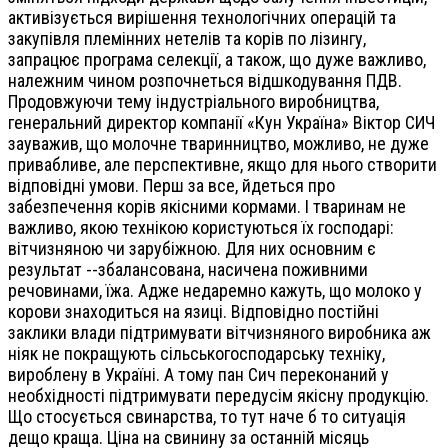
активізується вирішення технологічних операцій та
закупівля племінних нетелів та корів по лізингу,
запрацює програма селекції, а також, що дуже важливо,
належним чином розпочнеться відшкодування ПДВ.
Продовжуючи тему індустріального виробництва,
генеральний директор компанії «Кун Україна» Віктор СИЧ
зауважив, що молочне тваринництво, можливо, не дуже
привабливе, але перспективне, якщо для нього створити
відповідні умови. Перш за все, йдеться про
забезпечення корів якісними кормами. І тваринам не
важливо, якою технікою користуються їх господарі:
вітчизняною чи зарубіжною. Для них основним є
результат --збалансована, насичена поживними
речовинами, їжа. Адже недаремно кажуть, що молоко у
корови знаходиться на язиці. Відповідно постійні
заклики влади підтримувати вітчизняного виробника аж
ніяк не покращують сільськогосподарську техніку,
вироблену в Україні. А тому пан Сич переконаний у
необхідності підтримувати передусім якісну продукцію.
Що стосується свинарства, то тут наче б то ситуація
дещо краща. Ціна на свинину за останній місяць