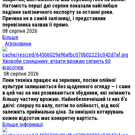
Натомість перші дні серпня показали найглибше
падіння залізничного експорту за останні роки.
Причина не в самій залізниці, і представник
перевізника назвав її прямо.
08 серпня 2026
Більше
Агроновини
Хвороби соняшнику: втрати врожаю сягають 60
відсотків
08 серпня 2026
Поки техніка працює на зернових, посіви олійної
культури залишаються без щоденного огляду — і саме
в цей час на них розвиваються збудники, які знімають
більшу частину врожаю. Найнебезпечніший із них б'є
двічі: спершу по валу, потім по олійності, від якої
залежить приймальна ціна. За нинішніх котирувань
кожен відсоток має конкретну вартість.
Більше інформації