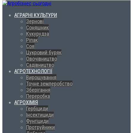
АГРАРНІ КУЛЬТУРИ
Зернові
Соняшник
Кукурудза
Ріпак
Соя
Цукровий буряк
Овочівництво
Садівництво
АГРОТЕХНОЛОГІЇ
Вирощування
Точне землеробство
Зберігання
Переробка
АГРОХІМІЯ
Гербіциди
Інсектициди
Фунгіциди
Протруйники