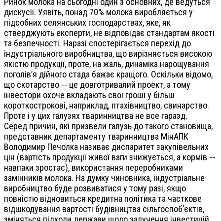
Ринок молока на сьогодні один з основних, де ведуться
дискусії. Уявіть, понад 70% молока виробляється у
підсобних селянських господарствах, яке, як
стверджують експерти, не відповідає стандартам якості
та безпечності. Наразі спостерігається перехід до
індустріального виробництва, що вирізняється високою
якістю продукції, проте, на жаль, динаміка нарощування
поголів’я дійного стада бажає кращого. Оскільки відомо,
що скотарство -- це довготривалий проект, а тому
інвестори охоче вкладають свої гроші у більш
короткострокові, наприклад, птахівництво, свинарство.
Проте і у цих галузях тваринництва не все гаразд.
Серед причин, які призвели галузь до такого становища,
представник департаменту тваринництва МінАПК
Володимир
Печолка називає диспаритет закупівельних
цін (вартість продукції живої ваги знижується, а кормів --
навпаки зростає), використання переробниками
замінників молока. На думку чиновника, індустріальне
виробництво буде розвиватися у тому разі, якщо
повністю відновиться кредитна політика та часткове
відшкодування вартості будівництва сільгоспоб’єктів,
зміняться підходи держави щодо залучення інвестицій,