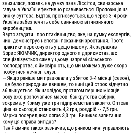
знизилася, позаяк, на думку пана Ліссітси, свинарська
галузь в Україні ефективно розвивається. Пропозиція на
ринку суттєва. Відтак, прогнозується, що через 3-4 роки
Україна забезпечить себе свининою вітчизняного
виробництва.
Варто згадати і про птахівництво, яке, на думку експертів,
нині демонструє непогані показники зростання. Проте
практики переконують у дещо іншому. Як зауважив
Борис ЯКІМЧИК, директор одного підприємства, що
спеціалізується саме у цьому напрямі сільського
господарства, є ймовірність, що ми можемо дуже скоро
позбутися яєчної галузі.
-- Якщо раніше ми працювали у збиток 3-4 місяці (сезон),
і це було природним явищем, то нині цей строк відчутно
збільшується. Як наслідок, протягом перших місяців
року вже розпочалися масові банкрутства фабрик,
зокрема, у Криму уже три підприємства закрито. Оптова
ціна на сьогодні становить 4,2 грн, роздріб -- 7,5 грн.
Маржа посередника сягає 3,3 грн. Виникає запитання:
кому ця справа вигідна?
Пан Якімчик також зазначив, що ринком нині управляють