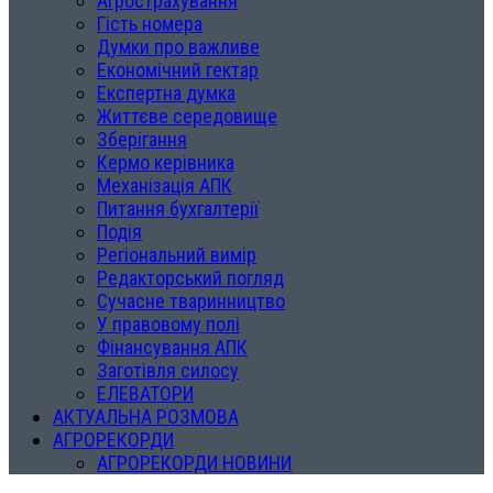
Агрострахування
Гість номера
Думки про важливе
Економічний гектар
Експертна думка
Життєве середовище
Зберігання
Кермо керівника
Механізація АПК
Питання бухгалтерії
Подія
Регіональний вимір
Редакторський погляд
Сучасне тваринництво
У правовому полі
Фінансування АПК
Заготівля силосу
ЕЛЕВАТОРИ
АКТУАЛЬНА РОЗМОВА
АГРОРЕКОРДИ
АГРОРЕКОРДИ НОВИНИ