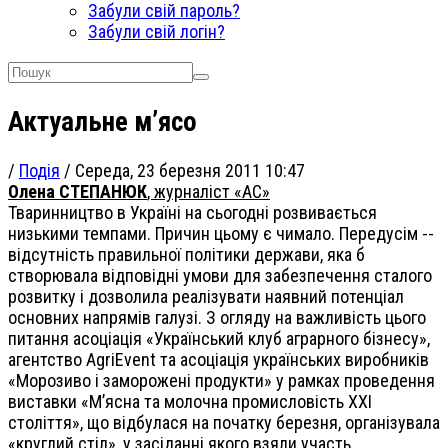
Забули свій пароль?
Забули свій логін?
Актуальне м’ясо
/
Подія
/
Середа, 23 березня 2011 10:47
Олена СТЕПАНЮК
, журналіст «АС»
Тваринництво в Україні на сьогодні розвивається
низькими темпами. Причин цьому є чимало. Передусім --
відсутність правильної політики держави, яка б
створювала відповідні умови для забезпечення сталого
розвитку і дозволила реалізувати наявний потенціал
основних напрямів галузі. З огляду на важливість цього
питання асоціація «Український клуб аграрного бізнесу»,
агентство AgriEvent та асоціація українських виробників
«Морозиво і заморожені продукти» у рамках проведення
виставки «М’ясна та молочна промисловість ХХІ
століття», що відбулася на початку березня, організувала
«круглий стіл», у засіданні якого взяли участь