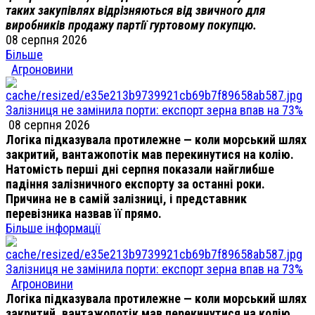
таких закупівлях відрізняються від звичного для
виробників продажу партії гуртовому покупцю.
08 серпня 2026
Більше
Агроновини
Залізниця не замінила порти: експорт зерна впав на 73%
08 серпня 2026
Логіка підказувала протилежне — коли морський шлях
закритий, вантажопотік мав перекинутися на колію.
Натомість перші дні серпня показали найглибше
падіння залізничного експорту за останні роки.
Причина не в самій залізниці, і представник
перевізника назвав її прямо.
Більше інформації
Залізниця не замінила порти: експорт зерна впав на 73%
Агроновини
Логіка підказувала протилежне — коли морський шлях
закритий, вантажопотік мав перекинутися на колію.