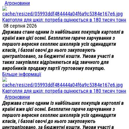
Агроновини
Картопля для шкіл: потреба оцінюється в 180 тисяч тонн
08 серпня 2026
Держава стане одним із найбільших покупців картоплі в
країні вже цієї осені. Безплатне гаряче харчування з
першого вересня охоплює школярів усіх одинадцяти
класів, і базові овочі до нього закуповують
централізовано, за бюджетні кошти. Умови участі в
таких закупівлях відрізняються від звичного для
виробників продажу партії гуртовому покупцю.
Більше інформації
Картопля для шкіл: потреба оцінюється в 180 тисяч тонн
Агроновини
Держава стане одним із найбільших покупців картоплі в
країні вже цієї осені. Безплатне гаряче харчування з
першого вересня охоплює школярів усіх одинадцяти
класів, і базові овочі до нього закуповують
централізовано, за бюджетні кошти. Умови участі в