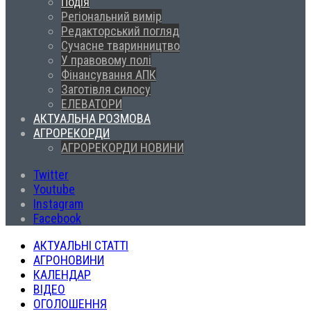
Подія
Регіональний вимір
Редакторський погляд
Сучасне тваринництво
У правовому полі
Фінансування АПК
Заготівля силосу
ЕЛЕВАТОРИ
АКТУАЛЬНА РОЗМОВА
АГРОРЕКОРДИ
АГРОРЕКОРДИ НОВИНИ
Twitter
Youtube
Instagram
Facebook
АКТУАЛЬНІ СТАТТІ
АГРОНОВИНИ
КАЛЕНДАР
ВІДЕО
ОГОЛОШЕННЯ