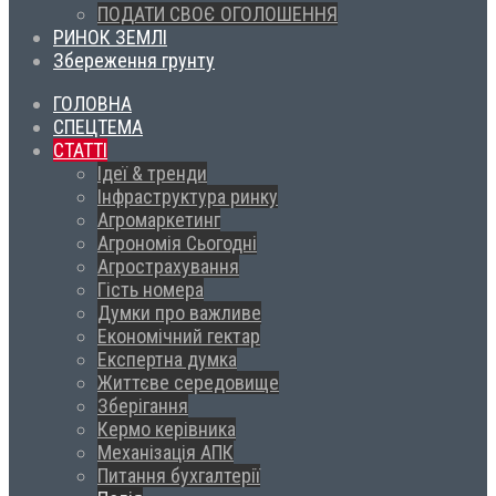
ПОДАТИ СВОЄ ОГОЛОШЕННЯ
РИНОК ЗЕМЛІ
Збереження грунту
ГОЛОВНА
СПЕЦТЕМА
СТАТТІ
Ідеї & тренди
Інфраструктура ринку
Агромаркетинг
Агрономія Сьогодні
Агрострахування
Гість номера
Думки про важливе
Економічний гектар
Експертна думка
Життєве середовище
Зберігання
Кермо керівника
Механізація АПК
Питання бухгалтерії