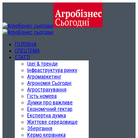
ГОЛОВНА
СПЕЦТЕМА
СТАТТІ
Ідеї & тренди
Інфраструктура ринку
Агромаркетинг
Агрономія Сьогодні
Агрострахування
Гість номера
Думки про важливе
Економічний гектар
Експертна думка
Життєве середовище
Зберігання
Кермо керівника