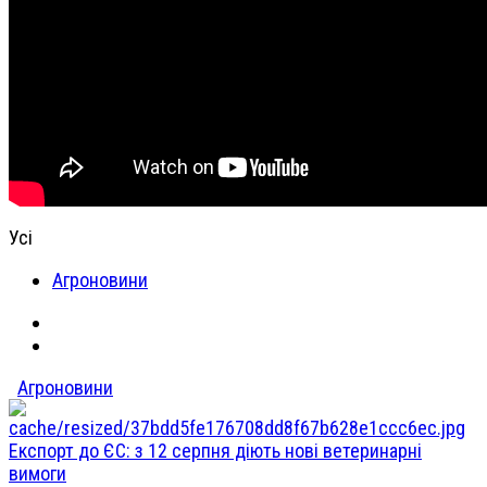
Усі
Агроновини
Агроновини
Експорт до ЄС: з 12 серпня діють нові ветеринарні
вимоги