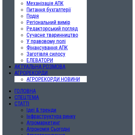
Механізація АПК
Питання бухгалтерії
Подія
Регіональний вимір
Редакторський погляд
Сучасне тваринництво
У правовому полі
Фінансування АПК
Заготівля силосу
ЕЛЕВАТОРИ
АКТУАЛЬНА РОЗМОВА
АГРОРЕКОРДИ
АГРОРЕКОРДИ НОВИНИ
ГОЛОВНА
СПЕЦТЕМА
СТАТТІ
Ідеї & тренди
Інфраструктура ринку
Агромаркетинг
Агрономія Сьогодні