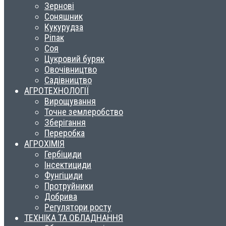
Зернові
Соняшник
Кукурудза
Ріпак
Соя
Цукровий буряк
Овочівництво
Садівництво
АГРОТЕХНОЛОГІЇ
Вирощування
Точне землеробство
Зберігання
Переробка
АГРОХІМІЯ
Гербіциди
Інсектициди
Фунгіциди
Протруйники
Добрива
Регулятори росту
ТЕХНІКА ТА ОБЛАДНАННЯ