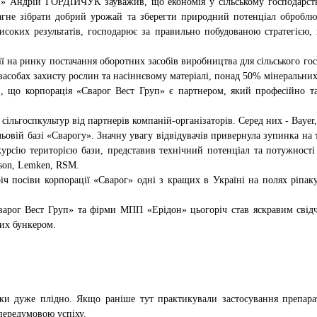
уп» Андрій ГОРДІЙЧУК зауважив, що економія у сільському господарств
агне зібрати добрий урожай та зберегти природний потенціал оброблюв
високих результатів, господарює за правильно побудованою стратегією
 на ринку постачання оборотних засобів виробництва для сільського гос
засобах захисту рослин та насіннєвому матеріалі, понад 50% мінеральних
 корпорація «Сварог Вест Груп» є партнером, який професійно та в
ільгоспкультур від партнерів компаній-організаторів. Серед них - Bayer
овій базі «Сварогу». Значну увагу відвідувачів привернула зупинка на т
рсію територією бази, представив технічний потенціал та потужності 
uson, Lemken, RSM.
ч посіви корпорації «Сварог» одні з кращих в Україні на полях ріпак
«Сварог Вест Груп» та фірми МПП «Ерідон» цьогоріч став яскравим сві
них бункером.
ки дуже плідно. Якщо раніше тут практикували застосування препараті
передумовою успіху.