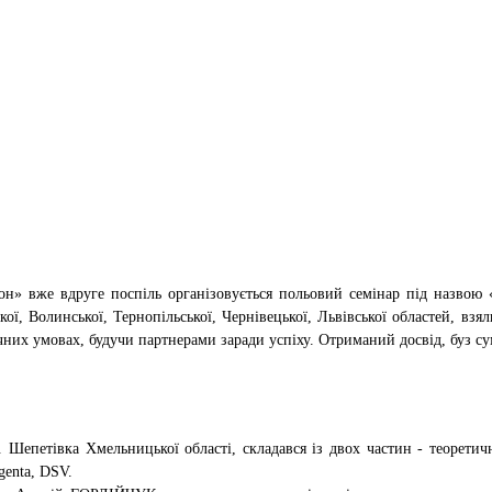
он» вже вдруге поспіль організовується польовий семінар під назвою «С
, Волинської, Тернопільської, Чернівецької, Львівської областей, взяли
чних умовах, будучи партнерами заради успіху. Отриманий досвід, буз сум
Шепетівка Хмельницької області, складався із двох частин - теоретично
genta, DSV.