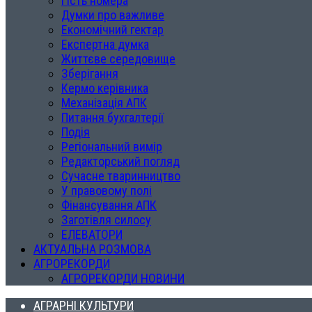
Гість номера
Думки про важливе
Економічний гектар
Експертна думка
Життєве середовище
Зберігання
Кермо керівника
Механізація АПК
Питання бухгалтерії
Подія
Регіональний вимір
Редакторський погляд
Сучасне тваринництво
У правовому полі
Фінансування АПК
Заготівля силосу
ЕЛЕВАТОРИ
АКТУАЛЬНА РОЗМОВА
АГРОРЕКОРДИ
АГРОРЕКОРДИ НОВИНИ
АГРАРНІ КУЛЬТУРИ