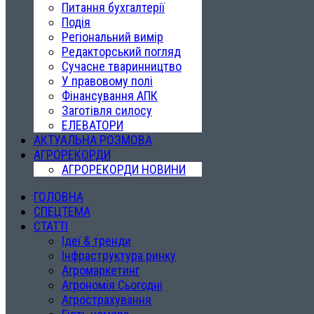
Питання бухгалтерії
Подія
Регіональний вимір
Редакторський погляд
Сучасне тваринництво
У правовому полі
Фінансування АПК
Заготівля силосу
ЕЛЕВАТОРИ
АКТУАЛЬНА РОЗМОВА
АГРОРЕКОРДИ
АГРОРЕКОРДИ НОВИНИ
ГОЛОВНА
СПЕЦТЕМА
СТАТТІ
Ідеї & тренди
Інфраструктура ринку
Агромаркетинг
Агрономія Сьогодні
Агрострахування