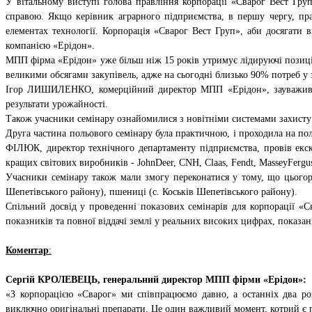
У вітальному виступі голова правління корпорації «Сварог Вест Гр
справою. Якщо керівник аграрного підприємства, в першу чергу, пр
елементах технології. Корпорація «Сварог Вест Груп», аби досягати 
компанією «Ерідон».
МПП фірма «Ерідон» уже більш ніж 15 років утримує лідируючі позиції
великими обсягами закупівель, адже на сьогодні близько 90% потреб у 
Ігор ЛИШИЛЕНКО, комерційний директор МПП «Ерідон», зауважив, що
результати урожайності.
Також учасники семінару ознайомилися з новітніми системами захисту с
Друга частина польового семінару була практичною, і проходила на поль
ФІЛЮК, директор технічного департаменту підприємства, провів екску
кращих світових виробників - JohnDeer, CNH, Claas, Fendt, MasseyFerg
Учасники семінару також мали змогу переконатися у тому, що цьогорі
Шепетівського району), пшениці (с. Коськів Шепетівського району).
Спільний досвід у проведенні показових семінарів для корпорації 
показників та повної віддачі землі у реальних високих цифрах, показа
Коментар
:
Сергій КРОЛЕВЕЦЬ, генеральний директор МПП фірми «Ерідон»:
«З корпорацією «Сварог» ми співпрацюємо давно, а останніх два ро
виключно оригінальні препарати. Це один важливий момент, котрий є 