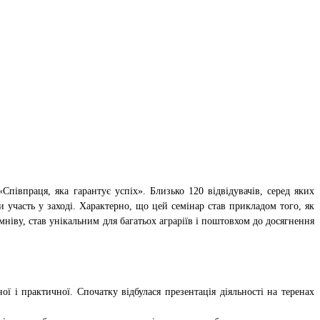
півпраця, яка гарантує успіх». Близько 120 відвідувачів, серед яких
 участь у заході. Характерно, що цей семінар став прикладом того, як
ніву, став унікальним для багатьох аграріїв і поштовхом до досягнення
ї і практичної. Спочатку відбулася презентація діяльності на теренах