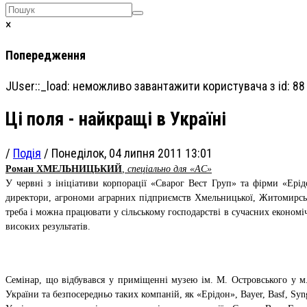
×
Попередження
JUser::_load: неможливо завантажити користувача з id: 88
Ці поля - найкращі в Україні
/
Подія
/
Понеділок, 04 липня 2011 13:01
Роман ХМЕЛЬНИЦЬКИЙ
, спеціально для «АС»
У червні з ініціативи корпорації «Сварог Вест Груп» та фірми «Ерід
директори, агрономи аграрних підприємств Хмельницької, Житомирської
треба і можна працювати у сільському господарстві в сучасних економі
високих результатів.
Семінар, що відбувався у приміщенні музею ім. М. Островського у м. 
України та безпосередньо таких компаній, як «Ерідон», Bayer, Basf, Syn