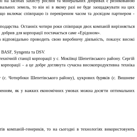
і на засобах захисту рослин та мінеральних добривах є ризикованою
альних земель, то він ні в якому разі не буде заощаджувати на цих
, що включає співпрацю із перевіреним часом та досвідом партнером -
подарства. Останніх чотири роки співпраця двох компаній вирізняється
 добрив для корпорації постачається саме «Ерідоном».
ідповідально проводить свою виробничу діяльність, показує високі
, BASF, Syngenta та DSV.
ехнічній станції корпорації у с. Мокіївці Шепетівського району. Сергій
корпорації - а це добре доглянута сучасна високопродуктивна техніка
у (с. Чотирбоки Шепетівського району), цукрових буряків (с. Вишневе
дченням, як у важких економічних умовах можна досягти оптимальних
в компаній-генериків, то на сьогодні в технологіях використовують