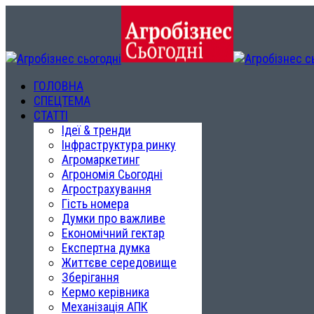
ГОЛОВНА
СПЕЦТЕМА
СТАТТІ
Ідеї & тренди
Інфраструктура ринку
Агромаркетинг
Агрономія Сьогодні
Агрострахування
Гість номера
Думки про важливе
Економічний гектар
Експертна думка
Життєве середовище
Зберігання
Кермо керівника
Механізація АПК