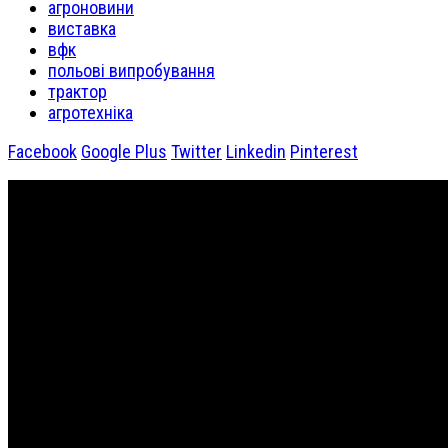
агроновини
виставка
вфк
польові випробування
трактор
агротехніка
Facebook
Google Plus
Twitter
Linkedin
Pinterest