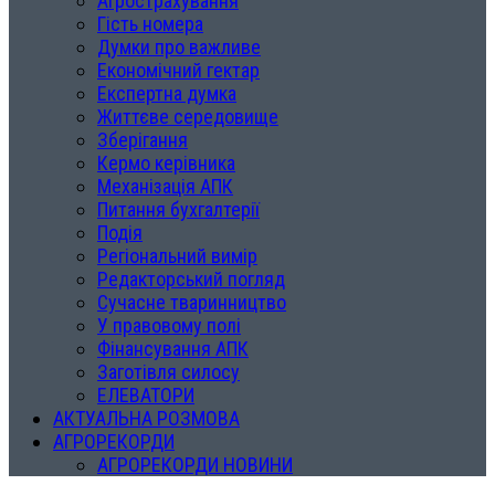
Агрострахування
Гість номера
Думки про важливе
Економічний гектар
Експертна думка
Життєве середовище
Зберігання
Кермо керівника
Механізація АПК
Питання бухгалтерії
Подія
Регіональний вимір
Редакторський погляд
Сучасне тваринництво
У правовому полі
Фінансування АПК
Заготівля силосу
ЕЛЕВАТОРИ
АКТУАЛЬНА РОЗМОВА
АГРОРЕКОРДИ
АГРОРЕКОРДИ НОВИНИ