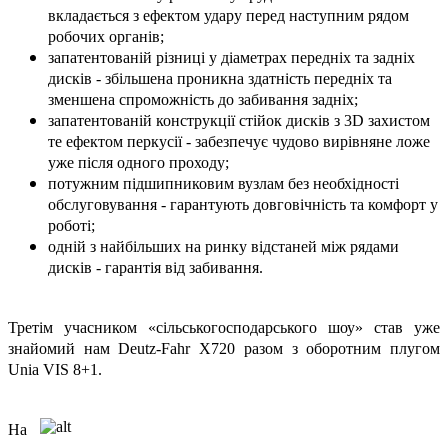
вкладається з ефектом удару перед наступним рядом
робочих органів;
запатентованій різниці у діаметрах передніх та задніх
дисків - збільшена проникна здатність передніх та
зменшена спроможність до забивання задніх;
запатентованій конструкції стійок дисків з 3D захистом
те ефектом перкусії - забезпечує чудово вирівняне ложе
уже після одного проходу;
потужним підшипниковим вузлам без необхідності
обслуговування - гарантують довговічність та комфорт у
роботі;
одній з найбільших на ринку відстаней між рядами
дисків - гарантія від забивання.
Третім учасником «сільськогосподарського шоу» став уже
знайомий нам Deutz-Fahr X720 разом з оборотним плугом
Unia VIS 8+1.
На