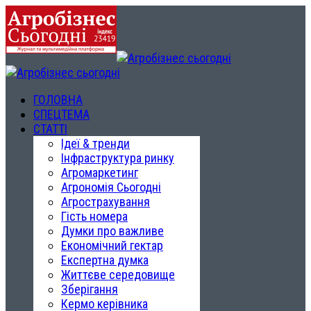
ГОЛОВНА
СПЕЦТЕМА
СТАТТІ
Ідеї & тренди
Інфраструктура ринку
Агромаркетинг
Агрономія Сьогодні
Агрострахування
Гість номера
Думки про важливе
Економічний гектар
Експертна думка
Життєве середовище
Зберігання
Кермо керівника