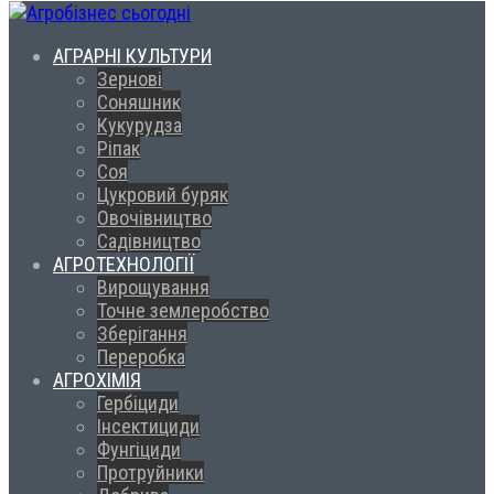
АГРАРНІ КУЛЬТУРИ
Зернові
Соняшник
Кукурудза
Ріпак
Соя
Цукровий буряк
Овочівництво
Садівництво
АГРОТЕХНОЛОГІЇ
Вирощування
Точне землеробство
Зберігання
Переробка
АГРОХІМІЯ
Гербіциди
Інсектициди
Фунгіциди
Протруйники