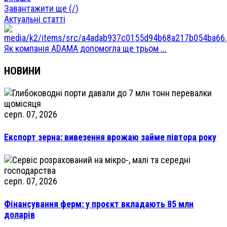
Завантажити ще (
/
)
Актуальні статті
Як компанія ADAMA допомогла ще трьом ...
НОВИНИ
серп. 07, 2026
Експорт зерна: вивезення врожаю займе півтора року
серп. 07, 2026
Фінансування ферм: у проєкт вкладають 85 млн
доларів