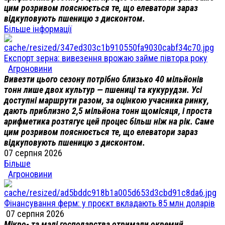
цим розривом пояснюється те, що елеватори зараз
відкуповують пшеницю з дисконтом.
Більше інформації
Експорт зерна: вивезення врожаю займе півтора року
Агроновини
Вивезти цього сезону потрібно близько 40 мільйонів
тонн лише двох культур — пшениці та кукурудзи. Усі
доступні маршрути разом, за оцінкою учасника ринку,
дають приблизно 2,5 мільйона тонн щомісяця, і проста
арифметика розтягує цей процес більш ніж на рік. Саме
цим розривом пояснюється те, що елеватори зараз
відкуповують пшеницю з дисконтом.
07 серпня 2026
Більше
Агроновини
Фінансування ферм: у проєкт вкладають 85 млн доларів
07 серпня 2026
Мікро- та малі господарства отримали окремий