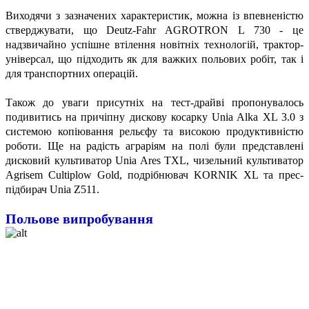
Виходячи з зазначених характеристик, можна із впевненістю
стверджувати, що Deutz-Fahr AGROTRON L 730 - це
надзвичайно успішне втілення новітніх технологій, трактор-
універсал, що підходить як для важких польових робіт, так і
для транспортних операцій.
Також до уваги присутніх на тест-драйві пропонувалось
подивитись на причіпну дискову косарку Unia Alka XL 3.0 з
системою копіювання рельєфу та високою продуктивністю
роботи. Ще на радість аграріям на полі були представлені
дисковий культиватор Unia Ares TXL, чизельний культиватор
Agrisem Cultiplow Gold, подрібнювач KORNIK XL та прес-
підбирач Unia Z511.
Польове випробування