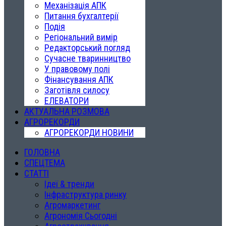
Механізація АПК
Питання бухгалтерії
Подія
Регіональний вимір
Редакторський погляд
Сучасне тваринництво
У правовому полі
Фінансування АПК
Заготівля силосу
ЕЛЕВАТОРИ
АКТУАЛЬНА РОЗМОВА
АГРОРЕКОРДИ
АГРОРЕКОРДИ НОВИНИ
ГОЛОВНА
СПЕЦТЕМА
СТАТТІ
Ідеї & тренди
Інфраструктура ринку
Агромаркетинг
Агрономія Сьогодні