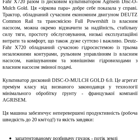
Fahr X720 разом із дисковим культиватором Agrisem Disc-O-
Mulch Gold. Ця «зіркова пара» добре себе показала у справі.
Трактор, обладнаний сучасним економним двигуном DEUTZ
Common Rail та трансмісією Full Powershift із власним
насосом, можна окремо відзначити за надійність, стабільну
силу тяги, простоту обслуговування, низькі експлуатаційні
витрати та комфорт, що також дуже суттєво і важливо. Deutz-
Fahr X720 обладнаний сучасною гідросистемою із трьома
незалежними контурами, рульовим управлінням із власним
насосом, навішуванням та зовнішніми гідровиходами з
власним насосом змінної подачі.
Культиватор дисковий DISC-O-MULCH GOLD 6.0. Це агрегат
преміум класу від визнаного законодавця у технології
мінімального обробітку ґрунту - французької компанії
AGRISEM.
Ця машина забезпечує неперевершені продуктивність (робоча
швидкість до 20 км/год!) та якість завдяки:
запатентованому розбивачу грудок - потік землі