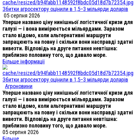
Збитки агросектору оцінили в 1,5–3 мільярди доларів
05 серпня 2026
Уперше названо ціну нинішньої логістичної кризи для
галузі — і вона вимірюється мільярдами. Заразом
стало відомо, коли альтернативні маршрути
запрацюють на повну і скільки вони насправді здатні
вивезти. Відповідь на друге питання невтішна:
приблизно половину того, що давало море.
Більше інформації
Збитки агросектору оцінили в 1,5–3 мільярди доларів
Агроновини
Уперше названо ціну нинішньої логістичної кризи для
галузі — і вона вимірюється мільярдами. Заразом
стало відомо, коли альтернативні маршрути
запрацюють на повну і скільки вони насправді здатні
вивезти. Відповідь на друге питання невтішна:
приблизно половину того, що давало море.
05 серпня 2026
Більше