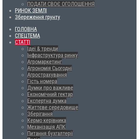
ПОДАТИ СВОЄ ОГОЛОШЕННЯ
РИНОК ЗЕМЛІ
Збереження грунту
ГОЛОВНА
СПЕЦТЕМА
СТАТТІ
Ідеї & тренди
Інфраструктура ринку
Агромаркетинг
Агрономія Сьогодні
Агрострахування
Гість номера
Думки про важливе
Економічний гектар
Експертна думка
Життєве середовище
Зберігання
Кермо керівника
Механізація АПК
Питання бухгалтерії