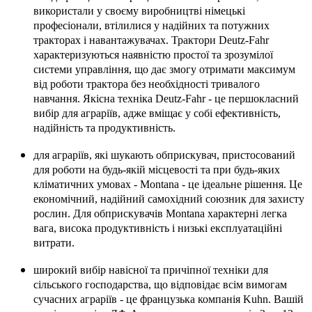
використали у своєму виробництві німецькі
професіонали, втілилися у надійних та потужних
тракторах і навантажувачах. Трактори Deutz-Fahr
характеризуються наявністю простої та зрозумілої
системи управління, що дає змогу отримати максимум
від роботи трактора без необхідності тривалого
навчання. Якісна техніка Deutz-Fahr - це першокласний
вибір для аграріїв, адже вміщає у собі ефективність,
надійність та продуктивність.
для аграріїв, які шукають обприскувач, пристосований
для роботи на будь-якій місцевості та при будь-яких
кліматичних умовах - Montana - це ідеальне рішення. Це
економічний, надійний самохідний союзник для захисту
рослин. Для обприскувачів Montana характерні легка
вага, висока продуктивність і низькі експлуатаційні
витрати.
широкий вибір навісної та причіпної техніки для
сільського господарства, що відповідає всім вимогам
сучасних аграріїв - це французька компанія Kuhn. Вашій