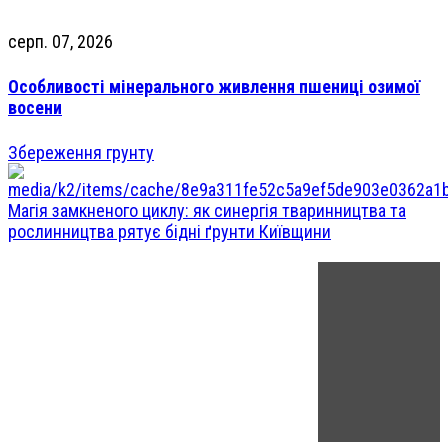
серп. 07, 2026
Особливості мінерального живлення пшениці озимої
восени
Збереження грунту
Магія замкненого циклу: як синергія тваринництва та
рослинництва рятує бідні ґрунти Київщини