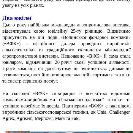
увагу на усіх рівнях.
Два ювілеї
Цього року найбільша міжнародна агропромислова виставка
відсвяткувала свою ювілейну 25-ту річницю. Відзначимо
присутність на цій події «Волинської фондової компанії»
(«ВФК») - офіційного дилера провідних виробників
сільгосптехніки та традиційного експонента міжнародної
агропромислової виставки. Нещодавно «ВФК» й сама стала
ювіляром, відзначивши 20-річчя своєї успішної діяльності.
Проте компанія на досягнутому не зупиняється: динамічно
розвивається, постійно розширює власний асортимент техніки
та спектр сервісних послуг.
На сьогодні «ВФК» співпрацює із всесвітньо відомими
компаніями-виробниками сільськогосподарської техніки та
успішно переймає їх досвід. Партнерами «ВФК» є такі відомі
виробники сільськогосподарської техніки, як Unia, Challenger,
Agrex, Agrisem, Meprozet, Mara та Falc.