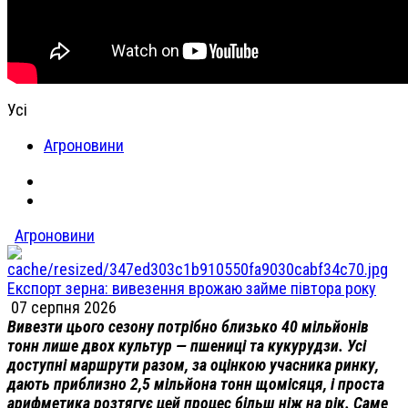
Усі
Агроновини
Агроновини
Експорт зерна: вивезення врожаю займе півтора року
07 серпня 2026
Вивезти цього сезону потрібно близько 40 мільйонів
тонн лише двох культур — пшениці та кукурудзи. Усі
доступні маршрути разом, за оцінкою учасника ринку,
дають приблизно 2,5 мільйона тонн щомісяця, і проста
арифметика розтягує цей процес більш ніж на рік. Саме