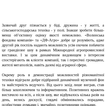
Зазвичай друг пізнається у біді, дружина - у житті, а
сільськогосподарська техніка - у полі. Інакше зробити більш-
менш об’єктивну оцінку якості неможливо. «Волинська
фондова компанія» та «ДФ-Агро» добре це розуміють, адже
другий рік поспіль надають можливість усім охочим побачити
це грандіозне шоу в рамках Міжнародної агропромислової
виставки. І за цим динамічним видовищем з інтересом
спостерігають як клієнти компанії, так і пересічні громадяни,
жителі мегаполісів, навіть далекі від аграрної сфери.
Окрему роль в демонстрації можливостей різноманітної
техніки відіграли добре підібраний динамічний музичний фон
та майстерність ведучого. Від цього захід лише виграв, став
більш захоплюючим та інформативним. Позитивних вражень
вистачило на всіх, а після шоу, яке відбувалось кілька разів на
день, велись дискусії, глядачі обмінювались порадами,
особистими думками і, звичайно, позитивними оцінками.