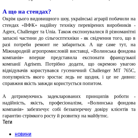
А що на стендах?
Окрім цього видовищного шоу, українські аграрії побачили на
стендах «ВФК» надійну техніку перевірених виробників -
Agrex, Challenger та Unia. Також експонувалися й різноманітні
запасні частини до сільгосптехніки - як свідчення того, що в
разі потреби ремонт не забариться. А ще саме тут, на
Міжнародній агропромисловій виставці, «Волинська фондова
компанія» вперше представила експонати французької
компанії Agrisem. Потрібно додати, що окремою увагою
відвідувачів користувався гусеничний Challenger MT 765C,
популярність якого зростає ледь не щодня, і це не дивно:
справжня якість завжди користується попитом.
А дотримуючись задекларованих принципів роботи -
надійність, якість, професіоналізм, «Волинська фондова
компанія» забезпечує собі беззаперечну довіру клієнтів та
гарантію стрімкого росту й розвитку на майбутнє.
Теги
новини