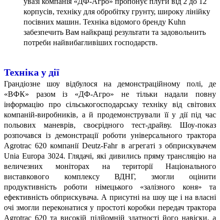
увазі компанія «ДФ-Агро» пропонує плуги від 2 до 12
корпусів, техніку для обробітку грунту, широку лінійку
посівних машин. Техніка відомого бренду Kuhn
забезпечить Вам найкращі результати та задовольнить
потреби найвибагливіших господарств.
Техніка у дії
Грандіозне шоу відбулося на демонстраційному полі, де
«ВФК» разом із «ДФ-Агро» не тільки надали повну
інформацію про сільськогосподарську техніку від світових
компаній-виробників, а й продемонстрували її у дії під час
польових маневрів, своєрідного тест-драйву. Шоу-показ
розпочався із демонстрації роботи універсального трактора
Agrotrac 620 компанії Deutz-Fahr в агрегаті з обприскувачем
Unia Europa 3024. Глядачі, які дивились пряму трансляцію на
величезних моніторах на території Національного
виставкового комплексу ВДНГ, змогли оцінити
продуктивність роботи німецького «залізного коня» та
ефективність обприскувача. А присутні на шоу ще і на власні
очі змогли переконатися у простоті коробки передач трактора
Agrotrac 620 та високій підйомній здатності його навіски, а