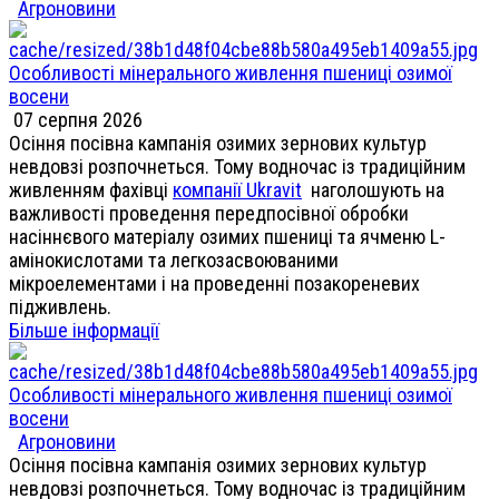
Агроновини
Особливості мінерального живлення пшениці озимої
восени
07 серпня 2026
Осіння посівна кампанія озимих зернових культур
невдовзі розпочнеться. Тому водночас із традиційним
живленням фахівці
компанії Ukravit
наголошують на
важливості проведення передпосівної обробки
насіннєвого матеріалу озимих пшениці та ячменю L-
амінокислотами та легкозасвоюваними
мікроелементами і на проведенні позакореневих
підживлень.
Більше інформації
Особливості мінерального живлення пшениці озимої
восени
Агроновини
Осіння посівна кампанія озимих зернових культур
невдовзі розпочнеться. Тому водночас із традиційним