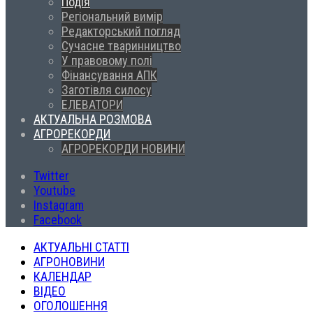
Подія
Регіональний вимір
Редакторський погляд
Сучасне тваринництво
У правовому полі
Фінансування АПК
Заготівля силосу
ЕЛЕВАТОРИ
АКТУАЛЬНА РОЗМОВА
АГРОРЕКОРДИ
АГРОРЕКОРДИ НОВИНИ
Twitter
Youtube
Instagram
Facebook
АКТУАЛЬНІ СТАТТІ
АГРОНОВИНИ
КАЛЕНДАР
ВІДЕО
ОГОЛОШЕННЯ