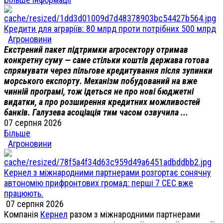
Кредити для аграріїв: 80 млрд проти потрібних 500 млрд
Агроновини
Екстрений пакет підтримки агросектору отримав
конкретну суму — саме стільки коштів держава готова
спрямувати через пільгове кредитування після зупинки
морського експорту. Механізм побудований на вже
чинній програмі, тож ідеться не про нові бюджетні
видатки, а про розширення кредитних можливостей
банків. Галузева асоціація тим часом озвучила ...
07 серпня 2026
Більше
Агроновини
Кернел з міжнародними партнерами розгортає сонячну
автономію прифронтових громад: перші 7 СЕС вже
працюють.
07 серпня 2026
Компанія
Кернел
разом з міжнародними партнерами