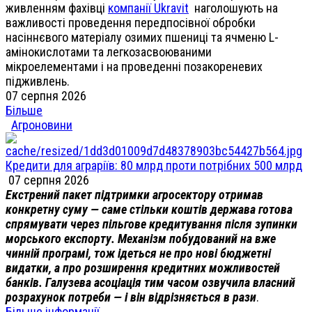
живленням фахівці
компанії Ukravit
наголошують на
важливості проведення передпосівної обробки
насіннєвого матеріалу озимих пшениці та ячменю L-
амінокислотами та легкозасвоюваними
мікроелементами і на проведенні позакореневих
підживлень.
07 серпня 2026
Більше
Агроновини
Кредити для аграріїв: 80 млрд проти потрібних 500 млрд
07 серпня 2026
Екстрений пакет підтримки агросектору отримав
конкретну суму — саме стільки коштів держава готова
спрямувати через пільгове кредитування після зупинки
морського експорту. Механізм побудований на вже
чинній програмі, тож ідеться не про нові бюджетні
видатки, а про розширення кредитних можливостей
банків. Галузева асоціація тим часом озвучила власний
розрахунок потреби — і він відрізняється в рази
.
Більше інформації