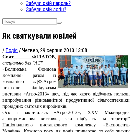
Забули свій пароль?
Забули свій логін?
Як святкували ювілей
/
Подія
/
Четвер, 29 серпня 2013 13:08
Свят ФІЛАТОВ
,
спеціально для "АС"
«Волинська Фондова
Компанія» разом із
компанією «ДФ-Агро»
показали відвідувачам
виставки «Агро-2013» шоу, під час якого відбулись польові
випробування різноманітної продуктивної сільгосптехніки
провідних світових виробників.
Ось і закінчилась «Агро-2013», XXV Міжнародна
агропромислова виставка, яка відбулась на території
Національного виставкового комплексу «Експоцентр
Україна». Кожного року ця подія привертає до себе значну