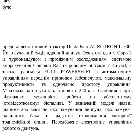
шоу
було
представлено і новий трактор Deutz-Fahr AGROTRON L 730.
Його сучасний 6-ціліндровий двигун Deutz стандарту Євро 3
із турбонаддувом і проміжним охолодженням, системою
впорскування Common Rail та робочим об’ємом 7146 см3, а
також трансмісія FULL POWERSHIFT з автоматичним
управлінням переднім приводом забезпечують максимальну
продуктивність та одночасно простоту управління.
Максимальна потужність становить 220 к. с. Особливо варто
відзначити можливість роботи на абсолютному
(стовідсотковому) біопаливі. У зазначеній моделі наявні
рідинне або масляне охолоджування двигуна, охолоджувач
паливного бака та радіатор охолодження моторної/
трансмісійної оливи. Передбачене електронне управління
роботою двигуна.