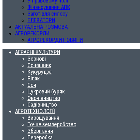
У правовому полі
Фінансування АПК
Заготівля силосу
ЕЛЕВАТОРИ
АКТУАЛЬНА РОЗМОВА
АГРОРЕКОРДИ
АГРОРЕКОРДИ НОВИНИ
АГРАРНІ КУЛЬТУРИ
Зернові
Соняшник
Кукурудза
Ріпак
Соя
Цукровий буряк
Овочівництво
Садівництво
АГРОТЕХНОЛОГІЇ
Вирощування
Точне землеробство
Зберігання
Переробка