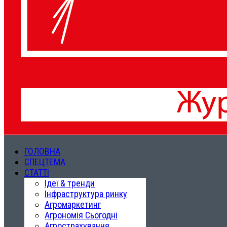
ГОЛОВНА
СПЕЦТЕМА
СТАТТІ
Ідеї & тренди
Інфраструктура ринку
Агромаркетинг
Агрономія Сьогодні
Агрострахування