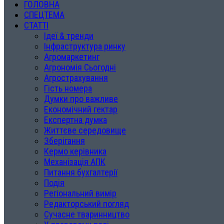
ГОЛОВНА
СПЕЦТЕМА
СТАТТІ
Ідеї & тренди
Інфраструктура ринку
Агромаркетинг
Агрономія Сьогодні
Агрострахування
Гість номера
Думки про важливе
Економічний гектар
Експертна думка
Життєве середовище
Зберігання
Кермо керівника
Механізація АПК
Питання бухгалтерії
Подія
Регіональний вимір
Редакторський погляд
Сучасне тваринництво