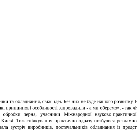
іки та обладнання, свіжі ідеї. Без них не буде нашого розвитку
які принципові особливості запровадили - а ми оберемо», - так ч
 обробки зерна, учасники Міжнародної науково-практичної 
у Києві. Тож спілкування практично одразу позбулося рекламної
вала зустріч виробників, постачальників обладнання із предс