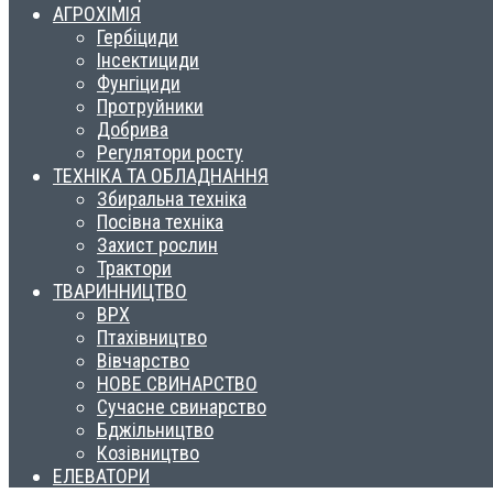
АГРОХІМІЯ
Гербіциди
Інсектициди
Фунгіциди
Протруйники
Добрива
Регулятори росту
ТЕХНІКА ТА ОБЛАДНАННЯ
Збиральна техніка
Посівна техніка
Захист рослин
Трактори
ТВАРИННИЦТВО
ВРХ
Птахівництво
Вівчарство
НОВЕ СВИНАРСТВО
Сучасне свинарство
Бджільництво
Козівництво
ЕЛЕВАТОРИ