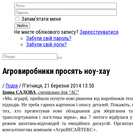
Запам'ятати мене
Увійти
Не маєте облікового запису?
Зареєструватися
Забули свій пароль?
Забули свій логін?
Агровиробники просять ноу-хау
/
Подія
/
П'ятниця, 21 березня 2014 13:50
Ірина САДОВА
,
спеціально для "АС"
«Ми, аграрії, прийшли почути нові рішення від виробників техн
підходів. Не треба гарних картинок і опису деталей. Покажіть, 
тих, хто презентував нове обладнання для зберігання та
транспортування і логістика зерна», яка 7 лютого відбулася 
режим запитань-відповідей та емоційних дискусій. Організу
консалтингова компанія «АгроІНСАЙТЕКС».