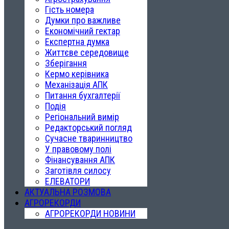
Гість номера
Думки про важливе
Економічний гектар
Експертна думка
Життєве середовище
Зберігання
Кермо керівника
Механізація АПК
Питання бухгалтерії
Подія
Регіональний вимір
Редакторський погляд
Сучасне тваринництво
У правовому полі
Фінансування АПК
Заготівля силосу
ЕЛЕВАТОРИ
АКТУАЛЬНА РОЗМОВА
АГРОРЕКОРДИ
АГРОРЕКОРДИ НОВИНИ