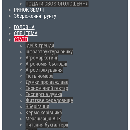
ПОДАТИ СВОЄ ОГОЛОШЕННЯ
РИНОК ЗЕМЛІ
Збереження грунту
ГОЛОВНА
СПЕЦТЕМА
СТАТТІ
Ідеї & тренди
Інфраструктура ринку
Агромаркетинг
Агрономія Сьогодні
Агрострахування
Гість номера
Думки про важливе
Економічний гектар
Експертна думка
Життєве середовище
Зберігання
Кермо керівника
Механізація АПК
Питання бухгалтерії