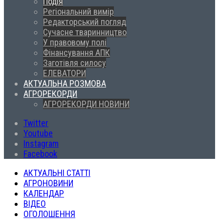
Подія
Регіональний вимір
Редакторський погляд
Сучасне тваринництво
У правовому полі
Фінансування АПК
Заготівля силосу
ЕЛЕВАТОРИ
АКТУАЛЬНА РОЗМОВА
АГРОРЕКОРДИ
АГРОРЕКОРДИ НОВИНИ
Twitter
Youtube
Instagram
Facebook
АКТУАЛЬНІ СТАТТІ
АГРОНОВИНИ
КАЛЕНДАР
ВІДЕО
ОГОЛОШЕННЯ