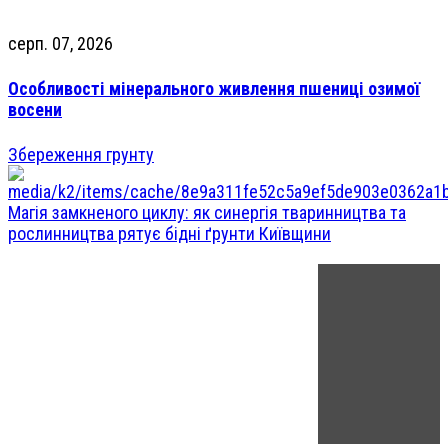
серп. 07, 2026
Особливості мінерального живлення пшениці озимої
восени
Збереження грунту
Магія замкненого циклу: як синергія тваринництва та
рослинництва рятує бідні ґрунти Київщини