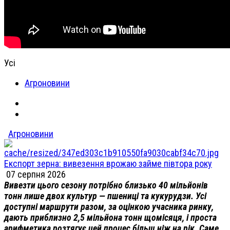
Усі
Агроновини
Агроновини
Експорт зерна: вивезення врожаю займе півтора року
07 серпня 2026
Вивезти цього сезону потрібно близько 40 мільйонів
тонн лише двох культур — пшениці та кукурудзи. Усі
доступні маршрути разом, за оцінкою учасника ринку,
дають приблизно 2,5 мільйона тонн щомісяця, і проста
арифметика розтягує цей процес більш ніж на рік. Саме