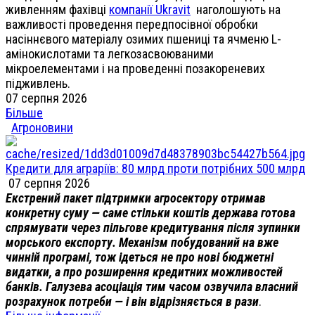
живленням фахівці
компанії Ukravit
наголошують на
важливості проведення передпосівної обробки
насіннєвого матеріалу озимих пшениці та ячменю L-
амінокислотами та легкозасвоюваними
мікроелементами і на проведенні позакореневих
підживлень.
07 серпня 2026
Більше
Агроновини
Кредити для аграріїв: 80 млрд проти потрібних 500 млрд
07 серпня 2026
Екстрений пакет підтримки агросектору отримав
конкретну суму — саме стільки коштів держава готова
спрямувати через пільгове кредитування після зупинки
морського експорту. Механізм побудований на вже
чинній програмі, тож ідеться не про нові бюджетні
видатки, а про розширення кредитних можливостей
банків. Галузева асоціація тим часом озвучила власний
розрахунок потреби — і він відрізняється в рази
.