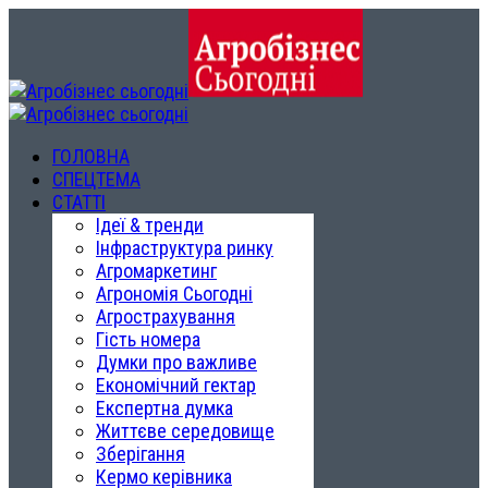
ГОЛОВНА
СПЕЦТЕМА
СТАТТІ
Ідеї & тренди
Інфраструктура ринку
Агромаркетинг
Агрономія Сьогодні
Агрострахування
Гість номера
Думки про важливе
Економічний гектар
Експертна думка
Життєве середовище
Зберігання
Кермо керівника