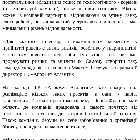
постачальники обладнання тощо; та технологічного - кормові
та ветеринарні компанії, постачальники генетики. Відтак,
кожен із компаній-партнерів, відповідаючи за вузьку ланку
своєї роботи, не зацікавлений у тривалих відносинах і має
мінімальний рівень відповідальності.
«Для кожного інвестора найважливішим моментом у
прийнятті рішень є аналіз ризиків, особливо у тваринництві.
Часто сам інвестор хоче, аби був хтось, хто би зміг
прорахувати ризики та знизити їх. Самому створити таку
команду складно», - наголосив Максим Шевчук, генеральний
директор ГК «АгроВет Атлантик».
На сьогодні ГК «АгроВет Атлантик» вже працює над
реалізацією кількох таких проектів, а один - навіть
завершений. Йдеться про птахофабрику в Івано-Франківській
області, де компанія працювала з самого початку: від
проектного планування до закупівлі птиці та обладнання.
Також компанія, беручи на себе зобов’язання з організації
бізнесу, проводить навчання персоналу.
«Ми запустили два пташники, де разова посадка птиці була у