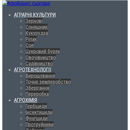
АГРАРНІ КУЛЬТУРИ
Зернові
Соняшник
Кукурудза
Ріпак
Соя
Цукровий буряк
Овочівництво
Садівництво
АГРОТЕХНОЛОГІЇ
Вирощування
Точне землеробство
Зберігання
Переробка
АГРОХІМІЯ
Гербіциди
Інсектициди
Фунгіциди
Протруйники