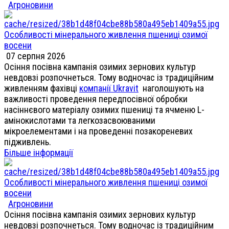
Агроновини
Особливості мінерального живлення пшениці озимої
восени
07 серпня 2026
Осіння посівна кампанія озимих зернових культур
невдовзі розпочнеться. Тому водночас із традиційним
живленням фахівці
компанії Ukravit
наголошують на
важливості проведення передпосівної обробки
насіннєвого матеріалу озимих пшениці та ячменю L-
амінокислотами та легкозасвоюваними
мікроелементами і на проведенні позакореневих
підживлень.
Більше інформації
Особливості мінерального живлення пшениці озимої
восени
Агроновини
Осіння посівна кампанія озимих зернових культур
невдовзі розпочнеться. Тому водночас із традиційним