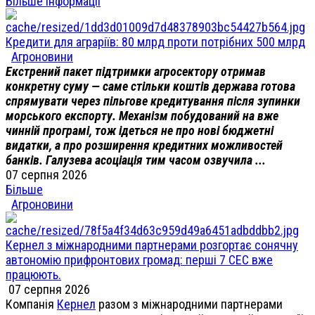
Більше інформації
Кредити для аграріїв: 80 млрд проти потрібних 500 млрд
Агроновини
Екстрений пакет підтримки агросектору отримав
конкретну суму — саме стільки коштів держава готова
спрямувати через пільгове кредитування після зупинки
морського експорту. Механізм побудований на вже
чинній програмі, тож ідеться не про нові бюджетні
видатки, а про розширення кредитних можливостей
банків. Галузева асоціація тим часом озвучила ...
07 серпня 2026
Більше
Агроновини
Кернел з міжнародними партнерами розгортає сонячну
автономію прифронтових громад: перші 7 СЕС вже
працюють.
07 серпня 2026
Компанія
Кернел
разом з міжнародними партнерами