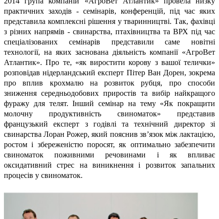
2014 група компаній «АгроВет Атлантик» провела низку
практичних заходів - семінарів, конференцій, під час яких
представила комплексні рішення у тваринництві. Так, фахівці
з різних напрямів - свинарства, птахівництва та ВРХ під час
спеціалізованих семінарів представили саме новітні
технології, на яких заснована діяльність компанії «АгроВет
Атлантик». Про те, «як виростити корову з вашої телички»
розповідав нідерландський експерт Пітер Ван Дорен, зокрема
про вплив крохмалю на розвиток рубця, про способи
зниження середньодобових приростів та вибір найкращого
фуражу для телят. Інший семінар на тему «Як покращити
молочну продуктивність свиноматок» представив
французький експерт з годівлі та технічний директор зі
свинарства Лоран Рожер, який пояснив зв’язок між лактацією,
ростом і збереженістю поросят, як оптимально забезпечити
свиноматок поживними речовинами і як впливає
оксидативний стрес на виникнення і розвиток запальних
процесів у свиноматок.