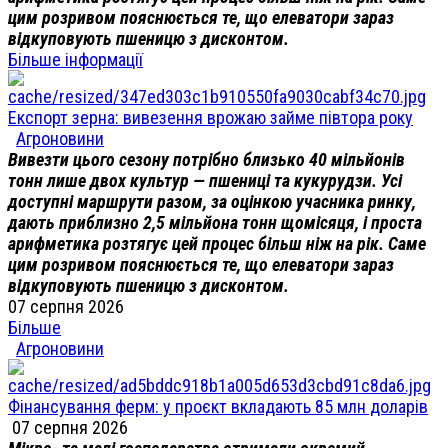
цим розривом пояснюється те, що елеватори зараз
відкуповують пшеницю з дисконтом.
Більше інформації
Експорт зерна: вивезення врожаю займе півтора року
Агроновини
Вивезти цього сезону потрібно близько 40 мільйонів
тонн лише двох культур — пшениці та кукурудзи. Усі
доступні маршрути разом, за оцінкою учасника ринку,
дають приблизно 2,5 мільйона тонн щомісяця, і проста
арифметика розтягує цей процес більш ніж на рік. Саме
цим розривом пояснюється те, що елеватори зараз
відкуповують пшеницю з дисконтом.
07 серпня 2026
Більше
Агроновини
Фінансування ферм: у проєкт вкладають 85 млн доларів
07 серпня 2026