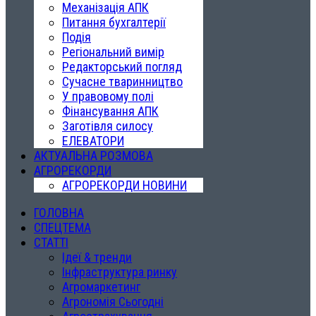
Механізація АПК
Питання бухгалтерії
Подія
Регіональний вимір
Редакторський погляд
Сучасне тваринництво
У правовому полі
Фінансування АПК
Заготівля силосу
ЕЛЕВАТОРИ
АКТУАЛЬНА РОЗМОВА
АГРОРЕКОРДИ
АГРОРЕКОРДИ НОВИНИ
ГОЛОВНА
СПЕЦТЕМА
СТАТТІ
Ідеї & тренди
Інфраструктура ринку
Агромаркетинг
Агрономія Сьогодні