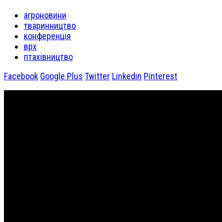
агроновини
тваринництво
конференція
врх
птахівництво
Facebook
Google Plus
Twitter
Linkedin
Pinterest