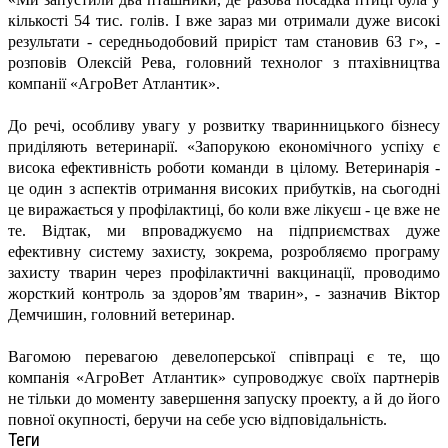
кількості 54 тис. голів. І вже зараз ми отримали дуже високі
результати - середньодобовий приріст там становив 63 г», -
розповів Олексій Рева, головний технолог з птахівництва
компанії «АгроВет Атлантик».
До речі, особливу увагу у розвитку тваринницького бізнесу
приділяють ветеринарії. «Запорукою економічного успіху є
висока ефективність роботи команди в цілому. Ветеринарія -
це один з аспектів отримання високих прибутків, на сьогодні
це виражається у профілактиці, бо коли вже лікуєш - це вже не
те. Відтак, ми впроваджуємо на підприємствах дуже
ефективну систему захисту, зокрема, розробляємо програму
захисту тварин через профілактичні вакцинації, проводимо
жорсткий контроль за здоров’ям тварин», - зазначив Віктор
Демчишин, головний ветеринар.
Вагомою перевагою девелоперської співпраці є те, що
компанія «АгроВет Атлантик» супроводжує своїх партнерів
не тільки до моменту завершення запуску проекту, а й до його
повної окупності, беручи на себе усю відповідальність.
Теги