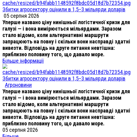
Збитки агросектору оцінили в 1,5–3 мільярди доларів
05 серпня 2026
Уперше названо ціну нинішньої логістичної кризи для
галузі — і вона вимірюється мільярдами. Заразом
стало відомо, коли альтернативні маршрути
запрацюють на повну і скільки вони насправді здатні
вивезти. Відповідь на друге питання невтішна:
приблизно половину того, що давало море.
Більше інформації
Збитки агросектору оцінили в 1,5–3 мільярди доларів
Агроновини
Уперше названо ціну нинішньої логістичної кризи для
галузі — і вона вимірюється мільярдами. Заразом
стало відомо, коли альтернативні маршрути
запрацюють на повну і скільки вони насправді здатні
вивезти. Відповідь на друге питання невтішна:
приблизно половину того, що давало море.
05 серпня 2026
Більше