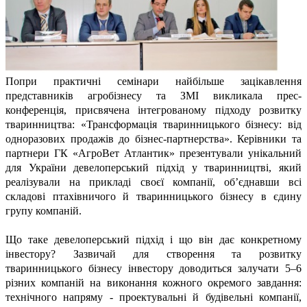
Попри практичні семінари найбільше зацікавлення
представників агробізнесу та ЗМІ викликала прес-
конференція, присвячена інтегрованому підходу розвитку
тваринництва: «Трансформація тваринницького бізнесу: від
одноразових продажів до бізнес-партнерства». Керівники та
партнери ГК «АгроВет Атлантик» презентували унікальний
для України девелоперський підхід у тваринництві, який
реалізували на прикладі своєї компанії, об’єднавши всі
складові птахівничого й тваринницького бізнесу в єдину
групу компаній.
Що таке девелоперський підхід і що він дає конкретному
інвестору? Зазвичай для створення та розвитку
тваринницького бізнесу інвестору доводиться залучати 5–6
різних компаній на виконання кожного окремого завдання:
технічного напряму - проектувальні й будівельні компанії,