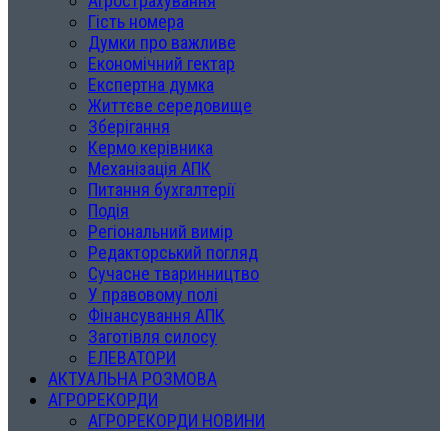
Агрострахування
Гість номера
Думки про важливе
Економічний гектар
Експертна думка
Життєве середовище
Зберігання
Кермо керівника
Механізація АПК
Питання бухгалтерії
Подія
Регіональний вимір
Редакторський погляд
Сучасне тваринництво
У правовому полі
Фінансування АПК
Заготівля силосу
ЕЛЕВАТОРИ
АКТУАЛЬНА РОЗМОВА
АГРОРЕКОРДИ
АГРОРЕКОРДИ НОВИНИ