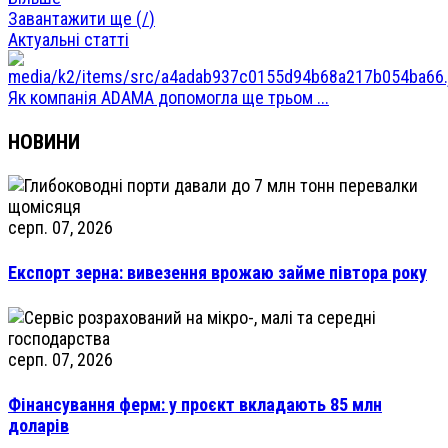
Завантажити ще (
/
)
Актуальні статті
Як компанія ADAMA допомогла ще трьом ...
НОВИНИ
серп. 07, 2026
Експорт зерна: вивезення врожаю займе півтора року
серп. 07, 2026
Фінансування ферм: у проєкт вкладають 85 млн
доларів