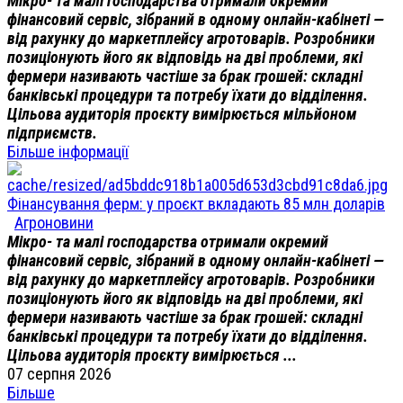
Мікро- та малі господарства отримали окремий
фінансовий сервіс, зібраний в одному онлайн-кабінеті —
від рахунку до маркетплейсу агротоварів. Розробники
позиціонують його як відповідь на дві проблеми, які
фермери називають частіше за брак грошей: складні
банківські процедури та потребу їхати до відділення.
Цільова аудиторія проєкту вимірюється мільйоном
підприємств.
Більше інформації
Фінансування ферм: у проєкт вкладають 85 млн доларів
Агроновини
Мікро- та малі господарства отримали окремий
фінансовий сервіс, зібраний в одному онлайн-кабінеті —
від рахунку до маркетплейсу агротоварів. Розробники
позиціонують його як відповідь на дві проблеми, які
фермери називають частіше за брак грошей: складні
банківські процедури та потребу їхати до відділення.
Цільова аудиторія проєкту вимірюється ...
07 серпня 2026
Більше