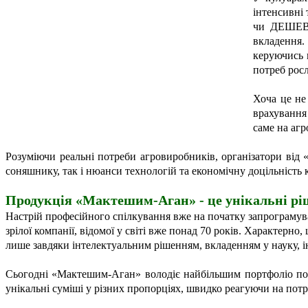
інтенсивні 
чи ДЕШЕВО
вкладення. 
керуючись 
потреб рос
Хоча це не
врахування 
саме на аг
Розуміючи реальні потреби агровиробників, організатори ві
соняшнику, так і нюанси технологій та економічну доцільність к
Продукція «Мактешим-Аган» - це унікальні р
Настрій професійного спілкування вже на початку запрограмува
зрілої компанії, відомої у світі вже понад 70 років. Характерно
лише завдяки інтелектуальним рішенням, вкладенням у науку, 
Сьогодні «Мактешим-Аган» володіє найбільшим портфоліо по З
унікальні суміші у різних пропорціях, швидко реагуючи на потр