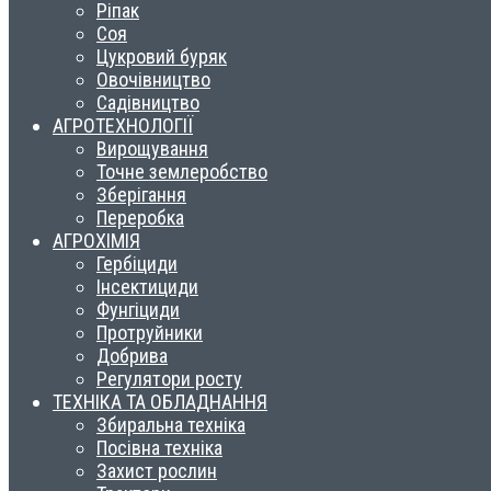
Ріпак
Соя
Цукровий буряк
Овочівництво
Садівництво
АГРОТЕХНОЛОГІЇ
Вирощування
Точне землеробство
Зберігання
Переробка
АГРОХІМІЯ
Гербіциди
Інсектициди
Фунгіциди
Протруйники
Добрива
Регулятори росту
ТЕХНІКА ТА ОБЛАДНАННЯ
Збиральна техніка
Посівна техніка
Захист рослин