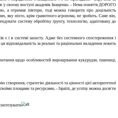
ив у своєму виступі академік Іващенко. - Нема поняття
ДОРОГО
а отримав півтори, тоді можна говорити про доцільність
ях, яку ніхто, крім грамотного агронома, не зробить. Саме він,
ендувати систему обробітку ґрунту, технологію, адаптовану до
в є і в системі захисту. Адже без системного спостереження і
ця відповідальність за реальні та раціональні вкладення лежить
 питання щодо особливостей вирощування кукурудзи, пшениці,
створення, стратегію діяльності та цінності цієї авторитетної
 своїми площами та ресурсами, - Ізраїлі, де успіху можна досягти
синтезувати