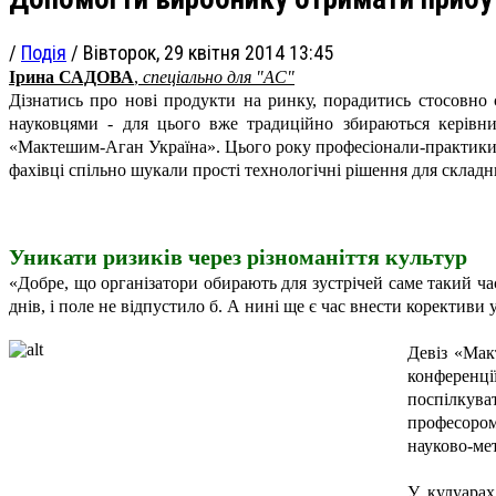
/
Подія
/
Вівторок, 29 квітня 2014 13:45
Ірина САДОВА
,
спеціально для "АС"
Дізнатись про нові продукти на ринку, порадитись стосовно 
науковцями - для цього вже традиційно збираються керівни
«Мактешим-Аган Україна». Цього року професіонали-практики та 
фахівці спільно шукали прості технологічні рішення для складн
Уникати ризиків через різноманіття культур
«Добре, що організатори обирають для зустрічей саме такий ча
днів, і поле не відпустило б. А нині ще є час внести корективи
Девіз «Мак
конференці
поспілкува
професором
науково-ме
У кулуарах