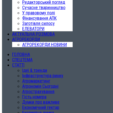
Редакторський погляд
Сучасне тваринництво
У правовому полі
Фінансування АПК
Заготівля силосу
ЕЛЕВАТОРИ
АКТУАЛЬНА РОЗМОВА
АГРОРЕКОРДИ
АГРОРЕКОРДИ НОВИНИ
ГОЛОВНА
СПЕЦТЕМА
СТАТТІ
Ідеї & тренди
Інфраструктура ринку
Агромаркетинг
Агрономія Сьогодні
Агрострахування
Гість номера
Думки про важливе
Економічний гектар
Експертна думка