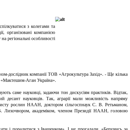
спілкуватися з колегами та
ї, організовані компанією
 на регіональні особливості
оном-дослідник компанії ТОВ «Агрокультура Захід». - Ще кілька
нії «Мактешим-Аган Україна».
ують саме науковці, задаючи тон дискусіям практиків. Відтак,
й десант науковців. Так, аграрії мали можливість напряму
ахисту рослин НААН, доктором сільгоспнаук С. В. Ретьманом,
. В. Лихочвором, академіком, членом Президії НААН, головою
хати і порадитися з Іващенком». І не прогадали. «Беручись за