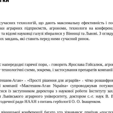
сучасних технологій, що дають максимальну ефективність і по
ки аграрних підприємств, агрономи, технологи на конференці
відомі науковці галузі збиралися у Вінниці та Львові. З огляду
их завдань, які ставить перед ними сучасний ринок.
с напередодні гарячої пори, - говорить Ярослава Гойсалюк, агр
 у технологічні схеми, зокрема, і застосування препаратів компа
тешим-Аган» - «Прості рішення для аграріїв» - чітко розшифров
ї компанії «Мактешим-Аган Україна» супроводжував потужни
тися із заступником директора з наукової роботи Інституту з
 Львівського аграрного університету, доктором с.-г. наук В
тодичної ради НААН з питань гербології О. О. Іващенком.
 вінницької конференції багато хто зізнавався: приїхав «послу