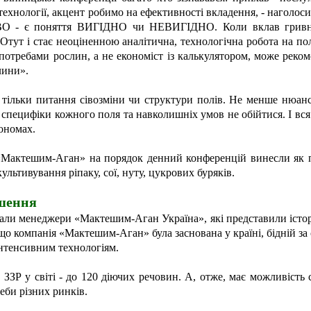
технології, акцент робимо на ефективності вкладення, - наголос
 - є поняття ВИГІДНО чи НЕВИГІДНО. Коли вклав гривню, 
Отут і стає неоціненною аналітична, технологічна робота на пол
потребами рослин, а не економіст із калькулятором, може реком
лини».
 тільки питання сівозміни чи структури полів. Не менше нюансі
специфіки кожного поля та навколишніх умов не обійтися. І вся 
рономах.
д «Мактешим-Аган» на порядок денний конференцій винесли як
ультивування ріпаку, сої, нуту, цукрових буряків.
ішення
ли менеджери «Мактешим-Аган Україна», які представили історію 
, що компанія «Мактешим-Аган» була заснована у країні, бідній за
інтенсивним технологіям.
ЗР у світі - до 120 діючих речовин. А, отже, має можливість 
еби різних ринків.