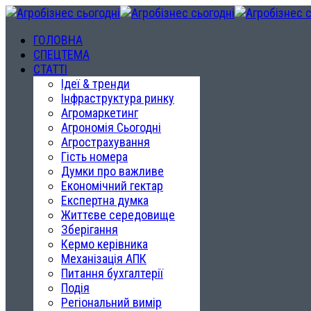
ГОЛОВНА
СПЕЦТЕМА
СТАТТІ
Ідеї & тренди
Інфраструктура ринку
Агромаркетинг
Агрономія Сьогодні
Агрострахування
Гість номера
Думки про важливе
Економічний гектар
Експертна думка
Життєве середовище
Зберігання
Кермо керівника
Механізація АПК
Питання бухгалтерії
Подія
Регіональний вимір