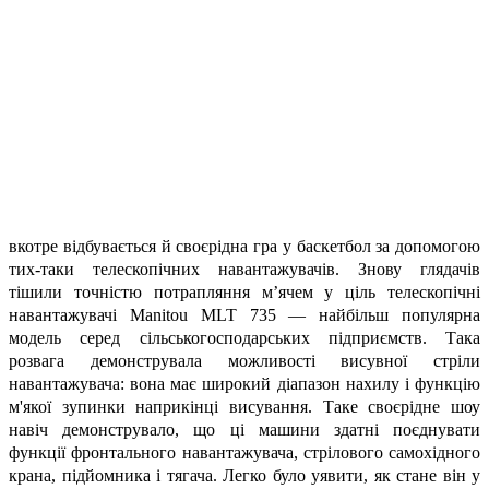
вкотре відбувається й своєрідна гра у баскетбол за допомогою
тих-таки телескопічних навантажувачів. Знову глядачів
тішили точністю потрапляння м’ячем у ціль телескопічні
навантажувачі Manitou MLT 735 — найбільш популярна
модель серед сільськогосподарських підприємств. Така
розвага демонструвала можливості висувної стріли
навантажувача: вона має широкий діапазон нахилу і функцію
м'якої зупинки наприкінці висування. Таке своєрідне шоу
навіч демонструвало, що ці машини здатні поєднувати
функції фронтального навантажувача, стрілового самохідного
крана, підйомника і тягача. Легко було уявити, як стане він у