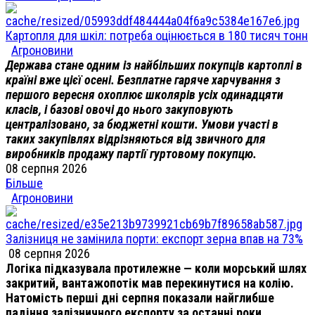
Картопля для шкіл: потреба оцінюється в 180 тисяч тонн
Агроновини
Держава стане одним із найбільших покупців картоплі в
країні вже цієї осені. Безплатне гаряче харчування з
першого вересня охоплює школярів усіх одинадцяти
класів, і базові овочі до нього закуповують
централізовано, за бюджетні кошти. Умови участі в
таких закупівлях відрізняються від звичного для
виробників продажу партії гуртовому покупцю.
08 серпня 2026
Більше
Агроновини
Залізниця не замінила порти: експорт зерна впав на 73%
08 серпня 2026
Логіка підказувала протилежне — коли морський шлях
закритий, вантажопотік мав перекинутися на колію.
Натомість перші дні серпня показали найглибше
падіння залізничного експорту за останні роки.