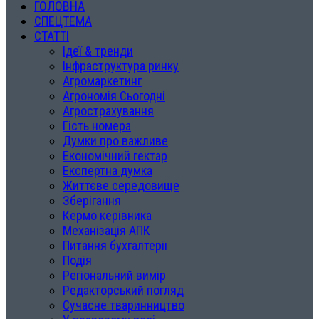
ГОЛОВНА
СПЕЦТЕМА
СТАТТІ
Ідеї & тренди
Інфраструктура ринку
Агромаркетинг
Агрономія Сьогодні
Агрострахування
Гість номера
Думки про важливе
Економічний гектар
Експертна думка
Життєве середовище
Зберігання
Кермо керівника
Механізація АПК
Питання бухгалтерії
Подія
Регіональний вимір
Редакторський погляд
Сучасне тваринництво