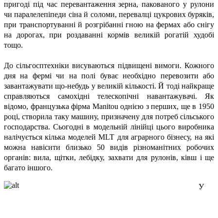
пригоді під час перевантаження зерна, пакованого у рулони
чи паралелепіпеди сіна й соломи, перевалці цукрових буряків,
при транспортуванні й розгрібанні гною на фермах або снігу
на дорогах, при роздаванні кормів великій рогатій худобі
тощо.
До сільгосптехніки висуваються підвищені вимоги. Кожного
дня на фермі чи на полі буває необхідно перевозити або
завантажувати що-небудь у великій кількості. Й тоді найкраще
справляються самохідні телескопічні навантажувачі. Як
відомо, французька фірма Manіtou однією з перших, ще в 1950
році, створила таку машину, призначену для потреб сільського
господарства. Сьогодні в модельній лінійці цього виробника
налічується кілька моделей MLT для аграрного бізнесу, на які
можна навісити близько 50 видів різноманітних робочих
органів: вила, щітки, лебідку, захвати для рулонів, ківш і ще
багато іншого.
У