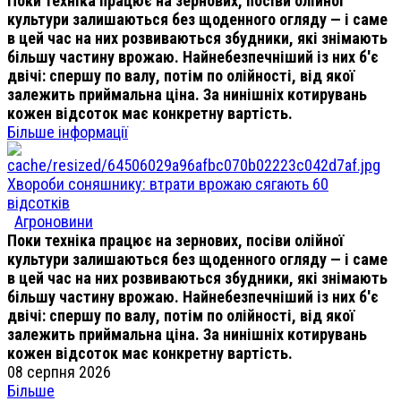
Поки техніка працює на зернових, посіви олійної
культури залишаються без щоденного огляду — і саме
в цей час на них розвиваються збудники, які знімають
більшу частину врожаю. Найнебезпечніший із них б'є
двічі: спершу по валу, потім по олійності, від якої
залежить приймальна ціна. За нинішніх котирувань
кожен відсоток має конкретну вартість.
Більше інформації
Хвороби соняшнику: втрати врожаю сягають 60
відсотків
Агроновини
Поки техніка працює на зернових, посіви олійної
культури залишаються без щоденного огляду — і саме
в цей час на них розвиваються збудники, які знімають
більшу частину врожаю. Найнебезпечніший із них б'є
двічі: спершу по валу, потім по олійності, від якої
залежить приймальна ціна. За нинішніх котирувань
кожен відсоток має конкретну вартість.
08 серпня 2026
Більше