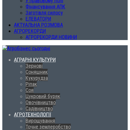
У правовому полі
Фінансування АПК
Заготівля силосу
ЕЛЕВАТОРИ
АКТУАЛЬНА РОЗМОВА
АГРОРЕКОРДИ
АГРОРЕКОРДИ НОВИНИ
АГРАРНІ КУЛЬТУРИ
Зернові
Соняшник
Кукурудза
Ріпак
Соя
Цукровий буряк
Овочівництво
Садівництво
АГРОТЕХНОЛОГІЇ
Вирощування
Точне землеробство