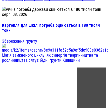
серп. 08, 2026
Картопля для шкіл: потреба оцінюється в 180 тисяч
тонн
Збереження грунту
Магія замкненого циклу: як синергія тваринництва та
рослинництва рятує бідні ґрунти Київщини