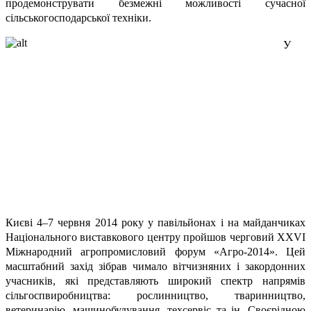
продемонструвати безмежні можливості сучасної
сільськогосподарської техніки.
У
Києві 4–7 червня 2014 року у павільйонах і на майданчиках
Національного виставкового центру пройшов черговий XXVІ
Міжнародний агропромисловий форум «Агро-2014». Цей
масштабний захід зібрав чимало вітчизняних і закордонних
учасників, які представляють широкий спектр напрямів
сільгоспвиробництва: рослинництво, тваринництво,
ветеринарію, машинобудування, техсервіс та ін. Своєрідною