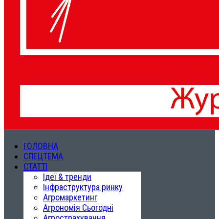
ГОЛОВНА
СПЕЦТЕМА
СТАТТІ
Ідеї & тренди
Інфраструктура ринку
Агромаркетинг
Агрономія Сьогодні
Агрострахування