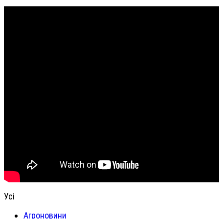
Усі
Агроновини