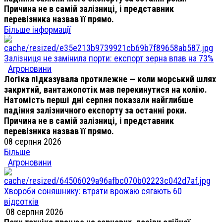
Причина не в самій залізниці, і представник
перевізника назвав її прямо.
Більше інформації
Залізниця не замінила порти: експорт зерна впав на 73%
Агроновини
Логіка підказувала протилежне — коли морський шлях
закритий, вантажопотік мав перекинутися на колію.
Натомість перші дні серпня показали найглибше
падіння залізничного експорту за останні роки.
Причина не в самій залізниці, і представник
перевізника назвав її прямо.
08 серпня 2026
Більше
Агроновини
Хвороби соняшнику: втрати врожаю сягають 60
відсотків
08 серпня 2026