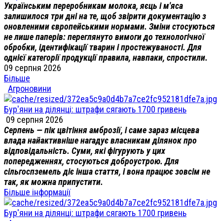
Українським переробникам молока, яєць і м'яса
залишилося три дні на те, щоб звірити документацію з
оновленими європейськими нормами. Зміни стосуються
не лише паперів: переглянуто вимоги до технологічної
обробки, ідентифікації тварин і простежуваності. Для
однієї категорії продукції правила, навпаки, спростили.
09 серпня 2026
Більше
Агроновини
Бур'яни на ділянці: штрафи сягають 1700 гривень
09 серпня 2026
Серпень — пік цвітіння амброзії, і саме зараз місцева
влада найактивніше нагадує власникам ділянок про
відповідальність. Суми, які фігурують у цих
попередженнях, стосуються доброустрою. Для
сільгоспземель діє інша стаття, і вона працює зовсім не
так, як можна припустити.
Більше інформації
Бур'яни на ділянці: штрафи сягають 1700 гривень