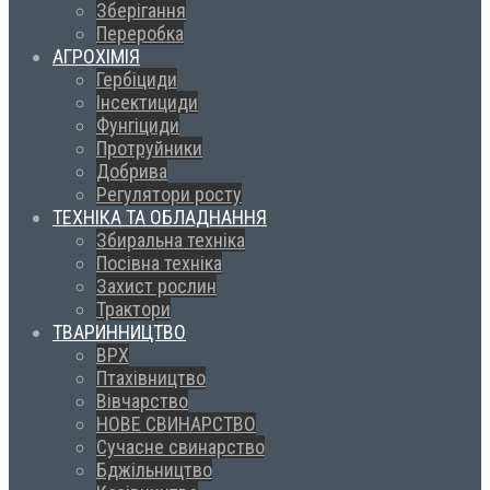
Зберігання
Переробка
АГРОХІМІЯ
Гербіциди
Інсектициди
Фунгіциди
Протруйники
Добрива
Регулятори росту
ТЕХНІКА ТА ОБЛАДНАННЯ
Збиральна техніка
Посівна техніка
Захист рослин
Трактори
ТВАРИННИЦТВО
ВРХ
Птахівництво
Вівчарство
НОВЕ СВИНАРСТВО
Сучасне свинарство
Бджільництво