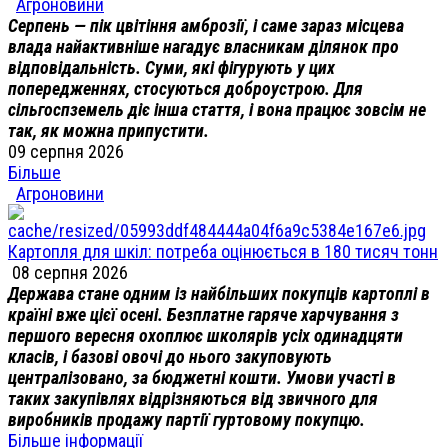
Агроновини
Серпень — пік цвітіння амброзії, і саме зараз місцева
влада найактивніше нагадує власникам ділянок про
відповідальність. Суми, які фігурують у цих
попередженнях, стосуються доброустрою. Для
сільгоспземель діє інша стаття, і вона працює зовсім не
так, як можна припустити.
09 серпня 2026
Більше
Агроновини
Картопля для шкіл: потреба оцінюється в 180 тисяч тонн
08 серпня 2026
Держава стане одним із найбільших покупців картоплі в
країні вже цієї осені. Безплатне гаряче харчування з
першого вересня охоплює школярів усіх одинадцяти
класів, і базові овочі до нього закуповують
централізовано, за бюджетні кошти. Умови участі в
таких закупівлях відрізняються від звичного для
виробників продажу партії гуртовому покупцю.
Більше інформації