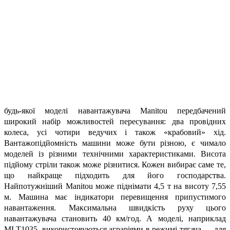
будь-якої моделі навантажувача Manіtou передбачений
широкий набір можливостей пересування: два провідних
колеса, усі чотири ведучих і також «крабовий» хід.
Вантажопідйомність машини може бути різною, є чимало
моделей із різними технічними характеристиками. Висота
підйому стріли також може різнитися. Кожен вибирає саме те,
що найкраще підходить для його господарства.
Найпотужніший Manіtou може піднімати 4,5 т на висоту 7,55
м. Машина має індикатори перевищення припустимого
навантаження. Максимальна швидкість руху цього
навантажувача становить 40 км/год. А моделі, наприклад
MLT1035, використовуються аграріями в режимі тягача — для