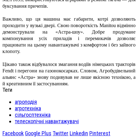
буксування причепів.
Важливо, що ця машина має габарити, котрі дозволяють
проходити у вузькі двері. Свою повороткість Manіtou відмінно
демонстрували на «Астра-шоу». Добре продумане
компонування усіх приладів і перемикачів дозволяє
працювати на цьому навантажувачі з комфортом і без зайвого
клопоту.
Цікаво також відбувалося змагання водіїв німецьких тракторів
Fendt і перегони на газонокосарках. Словом, Агробудівельний
альянс «Астра» знову подивував не лише якісною технікою, а
й креативним її застосуванням.
Теги
агроподія
агротехніка
сільгосптехніка
телескопічні навантажувачі
Facebook
Google Plus
Twitter
Linkedin
Pinterest