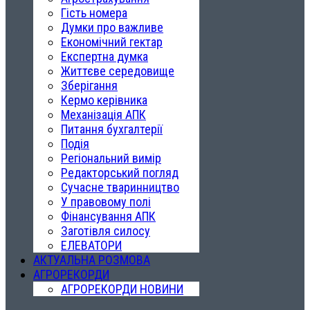
Гість номера
Думки про важливе
Економічний гектар
Експертна думка
Життєве середовище
Зберігання
Кермо керівника
Механізація АПК
Питання бухгалтерії
Подія
Регіональний вимір
Редакторський погляд
Сучасне тваринництво
У правовому полі
Фінансування АПК
Заготівля силосу
ЕЛЕВАТОРИ
АКТУАЛЬНА РОЗМОВА
АГРОРЕКОРДИ
АГРОРЕКОРДИ НОВИНИ