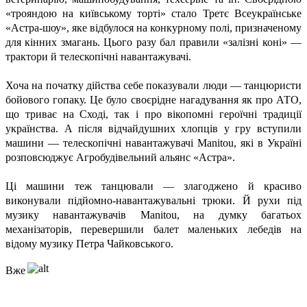
«трояндою на київському торті» стало Третє Всеукраїнське
«Астра-шоу», яке відбулося на конкурному полі, призначеному
для кінних змагань. Цього разу бал правили «залізні коні» —
трактори й телескопічні навантажувачі.
Хоча на початку дійства себе показували люди — танцюристи
бойового гопаку. Це було своєрідне нагадування як про АТО,
що триває на Сході, так і про вікопомні героїчні традиції
українства. А після відчайдушних хлопців у гру вступили
машини — телескопічні навантажувачі Manitou, які в Україні
розповсюджує Агробудівельний альянс «Астра».
Ці машини теж танцювали — злагоджено й красиво
виконували підйомно-навантажувальні трюки. Й рухи під
музику навантажувачів Manitou, на думку багатьох
механізаторів, перевершили балет маленьких лебедів на
відому музику Петра Чайковського.
Вже