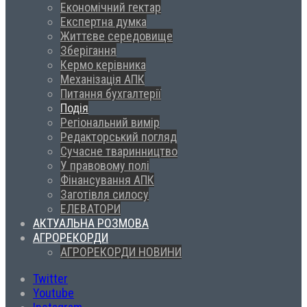
Економічний гектар
Експертна думка
Життєве середовище
Зберігання
Кермо керівника
Механізація АПК
Питання бухгалтерії
Подія
Регіональний вимір
Редакторський погляд
Сучасне тваринництво
У правовому полі
Фінансування АПК
Заготівля силосу
ЕЛЕВАТОРИ
АКТУАЛЬНА РОЗМОВА
АГРОРЕКОРДИ
АГРОРЕКОРДИ НОВИНИ
Twitter
Youtube