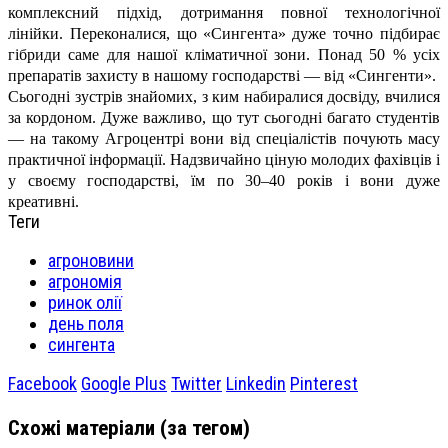
комплексний підхід, дотримання повної технологічної
лінійки. Переконалися, що «Сингента» дуже точно підбирає
гібриди саме для нашої кліматичної зони. Понад 50 % усіх
препаратів захисту в нашому господарстві — від «Сингенти».
Сьогодні зустрів знайомих, з ким набиралися досвіду, вчилися
за кордоном. Дуже важливо, що тут сьогодні багато студентів
— на такому Агроцентрі вони від спеціалістів почують масу
практичної інформації. Надзвичайно ціную молодих фахівців і
у своєму господарстві, їм по 30–40 років і вони дуже
креативні.
Теги
агроновини
агрономія
ринок олії
день поля
сингента
Facebook
Google Plus
Twitter
Linkedin
Pinterest
Схожі матеріали (за тегом)