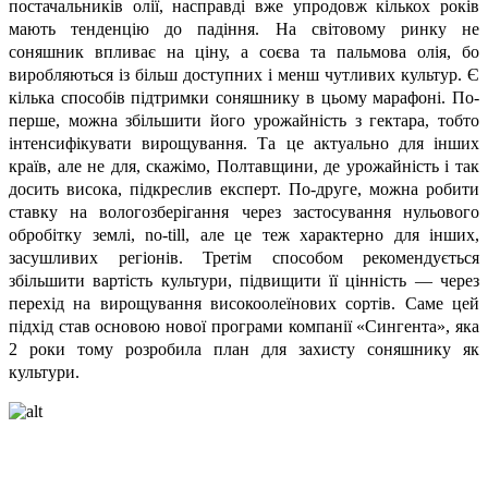
постачальників олії, насправді вже упродовж кількох років
мають тенденцію до падіння. На світовому ринку не
соняшник впливає на ціну, а соєва та пальмова олія, бо
виробляються із більш доступних і менш чутливих культур. Є
кілька способів підтримки соняшнику в цьому марафоні. По-
перше, можна збільшити його урожайність з гектара, тобто
інтенсифікувати вирощування. Та це актуально для інших
країв, але не для, скажімо, Полтавщини, де урожайність і так
досить висока, підкреслив експерт. По-друге, можна робити
ставку на вологозберігання через застосування нульового
обробітку землі, no-till, але це теж характерно для інших,
засушливих регіонів. Третім способом рекомендується
збільшити вартість культури, підвищити її цінність — через
перехід на вирощування високоолеїнових сортів. Саме цей
підхід став основою нової програми компанії «Сингента», яка
2 роки тому розробила план для захисту соняшнику як
культури.