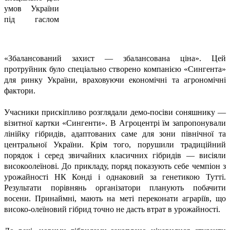
умов України
під гаслом
«Збалансований захист — збалансована ціна». Цей
протруйник було спеціально створено компанією «Сингента»
для ринку України, враховуючи економічні та агрономічні
фактори.
Учасники прискіпливо розглядали демо-посіви соняшнику —
візитної картки «Сингенти». В Агроцентрі їм запропонували
лінійку гібридів, адаптованих саме для зони північної та
центральної України. Крім того, порушили традиційний
порядок і серед звичайних класичних гібридів — висіяли
високоолеїнові. До прикладу, поряд показують себе чемпіон з
урожайності НК Конді і однаковий за генетикою Тутті.
Результати порівнянь організатори планують побачити
восени. Принаймні, мають на меті переконати аграріїв, що
високо-олеїновий гібрид точно не дасть втрат в урожайності.