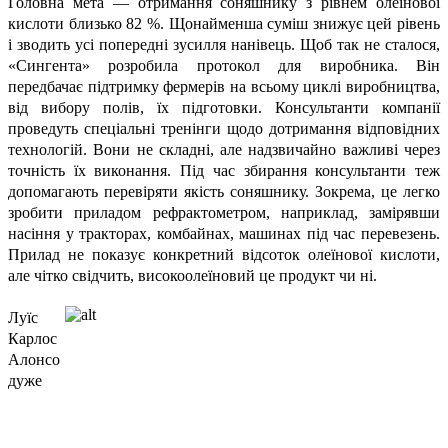
Головна мета — отримання соняшнику з рівнем олеїнової
кислоти близько 82 %. Щонайменша суміш знижує цей рівень
і зводить усі попередні зусилля нанівець. Щоб так не сталося,
«Сингента» розробила протокол для виробника. Він
передбачає підтримку фермерів на всьому циклі виробництва,
від вибору полів, їх підготовки. Консультанти компанії
проведуть спеціальні тренінги щодо дотримання відповідних
технологій. Вони не складні, але надзвичайно важливі через
точність їх виконання. Під час збирання консультанти теж
допомагають перевіряти якість соняшнику. Зокрема, це легко
зробити приладом рефрактометром, наприклад, замірявши
насіння у тракторах, комбайнах, машинах під час перевезень.
Прилад не показує конкретний відсоток олеїнової кислоти,
але чітко свідчить, високоолеїновий це продукт чи ні.
Луїс
Карлос
Алонсо
дуже