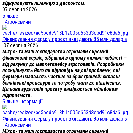
відкуповують пшеницю з дисконтом.
07 серпня 2026
Більше
Агроновини
Фінансування ферм: у проєкт вкладають 85 млн доларів
07 серпня 2026
Мікро- та малі господарства отримали окремий
фінансовий сервіс, зібраний в одному онлайн-кабінеті —
від рахунку до маркетплейсу агротоварів. Розробники
позиціонують його як відповідь на дві проблеми, які
фермери називають частіше за брак грошей: складні
банківські процедури та потребу їхати до відділення.
Цільова аудиторія проєкту вимірюється мільйоном
підприємств.
Більше інформації
Фінансування ферм: у проєкт вкладають 85 млн доларів
Агроновини
Мікро- та малі господарства отримали окремий