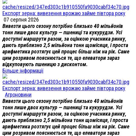
Експорт зерна: вивезення врожаю займе півтора року
07 серпня 2026
Вивезти цього сезону потрібно близько 40 мільйонів
тонн лише двох культур — пшениці та кукурудзи. Усі
доступні маршрути разом, за оцінкою учасника ринку,
дають приблизно 2,5 мільйона тонн щомісяця, і проста
арифметика розтягує цей процес більш ніж на рік. Саме
цим розривом пояснюється те, що елеватори зараз
відкуповують пшеницю з дисконтом.
Більше інформації
Експорт зерна: вивезення врожаю займе півтора року
Агроновини
Вивезти цього сезону потрібно близько 40 мільйонів
тонн лише двох культур — пшениці та кукурудзи. Усі
доступні маршрути разом, за оцінкою учасника ринку,
дають приблизно 2,5 мільйона тонн щомісяця, і проста
арифметика розтягує цей процес більш ніж на рік. Саме
цим розривом пояснюється те, що елеватори зараз