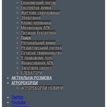
Економічний гектар
Експертна думка
Життєве середовище
Зберігання
Кермо керівника
Механізація АПК
Питання бухгалтерії
Подія
Регіональний вимір
Редакторський погляд
Сучасне тваринництво
У правовому полі
Фінансування АПК
Заготівля силосу
ЕЛЕВАТОРИ
АКТУАЛЬНА РОЗМОВА
АГРОРЕКОРДИ
АГРОРЕКОРДИ НОВИНИ
Twitter
Youtube