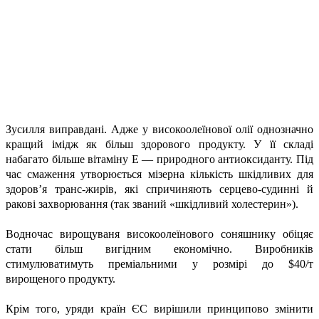
Зусилля виправдані. Адже у високоолеїнової олії однозначно
кращий імідж як більш здорового продукту. У її складі
набагато більше вітаміну Е — природного антиоксиданту. Під
час смаження утворюється мізерна кількість шкідливих для
здоров’я транс-жирів, які спричиняють серцево-судинні й
ракові захворювання (так званий «шкідливий холестерин»).
Водночас вирощуваня високоолеїнового соняшнику обіцяє
стати більш вигідним економічно. Виробників
стимулюватимуть преміальними у розмірі до $40/т
вирощеного продукту.
Крім того, уряди країн ЄС вирішили принципово змінити