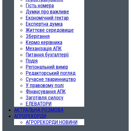
Гість номера
Думки про важливе
Економічний гектар
Експертна думка
Життєве середовище
Зберігання
Кермо керівника
Механізація АПК
Питання бухгалтерії
Подія
Регіональний вимір
Редакторський погляд
Сучасне тваринництво
У правовому полі
Фінансування АПК
Заготівля силосу
ЕЛЕВАТОРИ
АКТУАЛЬНА РОЗМОВА
АГРОРЕКОРДИ
АГРОРЕКОРДИ НОВИНИ