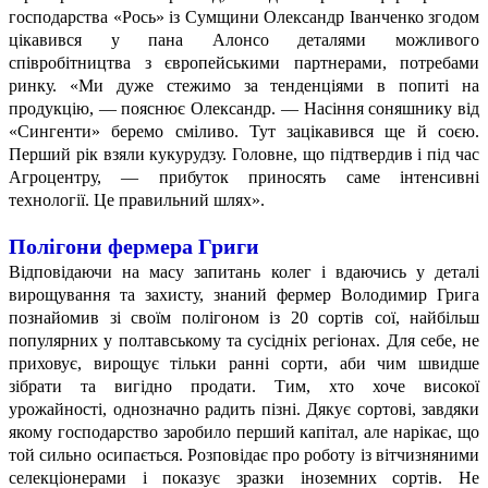
господарства «Рось» із Сумщини Олександр Іванченко згодом
цікавився у пана Алонсо деталями можливого
співробітництва з європейськими партнерами, потребами
ринку. «Ми дуже стежимо за тенденціями в попиті на
продукцію, — пояснює Олександр. — Насіння соняшнику від
«Сингенти» беремо сміливо. Тут зацікавився ще й соєю.
Перший рік взяли кукурудзу. Головне, що підтвердив і під час
Агроцентру, — прибуток приносять саме інтенсивні
технології. Це правильний шлях».
Полігони фермера Григи
Відповідаючи на масу запитань колег і вдаючись у деталі
вирощування та захисту, знаний фермер Володимир Грига
познайомив зі своїм полігоном із 20 сортів сої, найбільш
популярних у полтавському та сусідніх регіонах. Для себе, не
приховує, вирощує тільки ранні сорти, аби чим швидше
зібрати та вигідно продати. Тим, хто хоче високої
урожайності, однозначно радить пізні. Дякує сортові, завдяки
якому господарство заробило перший капітал, але нарікає, що
той сильно осипається. Розповідає про роботу із вітчизняними
селекціонерами і показує зразки іноземних сортів. Не