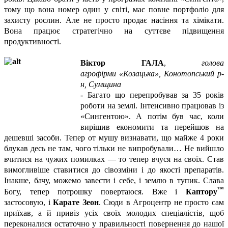
тому що вона номер один у світі, має повне портфоліо для
захисту рослин. Але не просто продає насіння та хімікати.
Вона працює стратегічно на суттєве підвищення
продуктивності.
Віктор ГАЛА
,
голова
агрофірми
«Козацька», Конотопський р-
н, Сумщина
- Багато що перепробував за 35 років
роботи на землі. Інтенсивно працював із
«Сингентою». А потім був час, коли
вирішив економити та перейшов на
дешевші засоби. Тепер от мушу визнавати, що майже 4 роки
блукав десь не там, чого тільки не випробували… Не вийшло
вчитися на чужих помилках — то тепер вчуся на своїх. Став
вимогливіше ставитися до сівозміни і до якості препаратів.
Інакше, бачу, можемо завести і себе, і землю в тупик. Слава
™
Богу, тепер потрошку повертаюся. Вже і
Каптору
застосовую, і
Карате Зеон
. Сюди в Агроцентр не просто сам
приїхав, а й привіз усіх своїх молодих спеціалістів, щоб
переконалися остаточно у правильності повернення до нашої