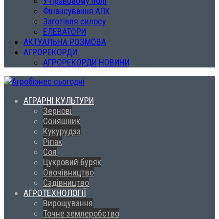
У правовому полі
Фінансування АПК
Заготівля силосу
ЕЛЕВАТОРИ
АКТУАЛЬНА РОЗМОВА
АГРОРЕКОРДИ
АГРОРЕКОРДИ НОВИНИ
АГРАРНІ КУЛЬТУРИ
Зернові
Соняшник
Кукурудза
Ріпак
Соя
Цукровий буряк
Овочівництво
Садівництво
АГРОТЕХНОЛОГІЇ
Вирощування
Точне землеробство