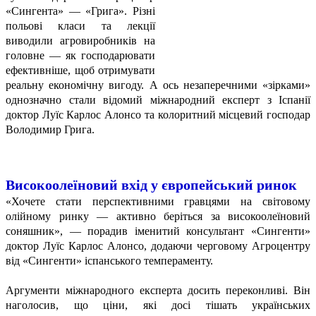
«Сингента» — «Грига». Різні
польові класи та лекції
виводили агровиробників на
головне — як господарювати
ефективніше, щоб отримувати
реальну економічну вигоду. А ось незаперечними «зірками»
однозначно стали відомий міжнародний експерт з Іспанії
доктор Луїс Карлос Алонсо та колоритний місцевий господар
Володимир Грига.
Високоолеїновий вхід у європейський ринок
«Хочете стати перспективними гравцями на світовому
олійному ринку — активно беріться за високоолеїновий
соняшник», — порадив іменитий консультант «Сингенти»
доктор Луїс Карлос Алонсо, додаючи черговому Агроцентру
від «Сингенти» іспанського темпераменту.
Аргументи міжнародного експерта досить переконливі. Він
наголосив, що ціни, які досі тішать українських