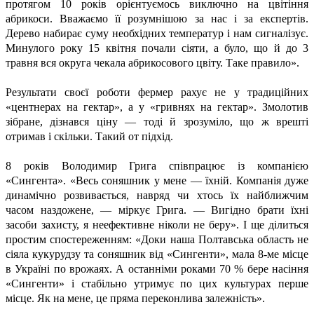
протягом 10 років орієнтуємось виключно на цвітіння
абрикоси. Вважаємо її розумнішою за нас і за експертів.
Дерево набирає суму необхідних температур і нам сигналізує.
Минулого року 15 квітня почали сіяти, а було, що й до 3
травня вся округа чекала абрикосового цвіту. Таке правило».
Результати своєї роботи фермер рахує не у традиційних
«центнерах на гектар», а у «гривнях на гектар». Змолотив
зібране, дізнався ціну — тоді й зрозуміло, що ж врешті
отримав і скільки. Такий от підхід.
8 років Володимир Грига співпрацює із компанією
«Сингента». «Весь соняшник у мене — їхній. Компанія дуже
динамічно розвивається, навряд чи хтось їх найближчим
часом наздожене, — міркує Грига. — Вигідно брати їхні
засоби захисту, я неефективне ніколи не беру». І ще ділиться
простим спостереженням: «Доки наша Полтавська область не
сіяла кукурудзу та соняшник від «Сингенти», мала 8-ме місце
в Україні по врожаях. А останніми роками 70 % бере насіння
«Сингенти» і стабільно утримує по цих культурах перше
місце. Як на мене, це пряма переконлива залежність».