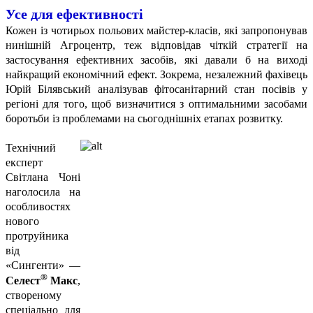
Усе для ефективності
Кожен із чотирьох польових майстер-класів, які запропонував
нинішній Агроцентр, теж відповідав чіткій стратегії на
застосування ефективних засобів, які давали б на виході
найкращий економічний ефект. Зокрема, незалежний фахівець
Юрій Білявський аналізував фітосанітарний стан посівів у
регіоні для того, щоб визначитися з оптимальними засобами
боротьби із проблемами на сьогоднішніх етапах розвитку.
Технічний
експерт
Світлана Чоні
наголосила на
особливостях
нового
протруйника
від
«Сингенти» —
®
Селест
Макс
,
створеному
спеціально для