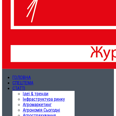
ГОЛОВНА
СПЕЦТЕМА
СТАТТІ
Ідеї & тренди
Інфраструктура ринку
Агромаркетинг
Агрономія Сьогодні
Агрострахування