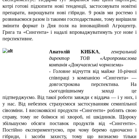
котрі готові підхопити нові тенденції, застосовувати новітні
препарати, вирощувати нові гібриди. 9 років ми ростемо і
розвиваємося разом із такими господарствами, тому вирішили
змінити формат із Дня поля на інноваційний Агроцентр.
Грига та «Сингента» і надалі впроваджуватимуть усе нове і
перспективне.
Анатолій КИБКА
,
генеральний
директор ТОВ «Агропромислова
компанія «Докучаєвські чорноземи»
- Головне відчуття від майже 10-річної
співпраці з компанією «Сингента» —
довгострокова перспектива. На
сьогоднішньому заході це
підтверджуємо. Від такої роботи завжди є віддача — і у них, і
у нас. Від небезпек страхуємося застосуванням семипільної
сівозміни. І високоякісні продукти «Сингенти» роблять свою
справу, тому не боїмося ні хвороб, ні шкідників. Щороку
збільшуємо обсяги поставок продуктів від «Сингенти».
Постійно експериментуємо, при чому беремо одночасно і
гібриди, і засоби захисту, тому що визнаємо тільки