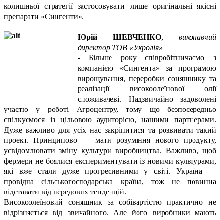
колишньої стратегії застосовувати лише оригінальні якісні
препарати «Сингенти».
Юрій ШЕВЧЕНКО
,
виконавчий
директор ТОВ «Укролія»
- Більше року співробітничаємо з
компанією «Сингента» за програмою
вирощування, переробки соняшнику та
реалізації високоолеїнової олії
споживачеві. Надзвичайно задоволені
участю у роботі Агроцентру, тому що безпосередньо
спілкуємося із цільовою аудиторією, нашими партнерами.
Дуже важливо для усіх нас закріпитися та розвивати такий
проект. Принципово — мати розуміння нового продукту,
усвідомлювати зміну культури виробництва. Важливо, щоб
фермери не боялися експериментувати із новими культурами,
які вже стали дуже прогресивними у світі. Україна —
провідна сільськогосподарська країна, тож не повинна
відставати від передових тенденцій.
Високоолеїновий соняшник за собівартістю практично не
відрізняється від звичайного. Але його виробники мають