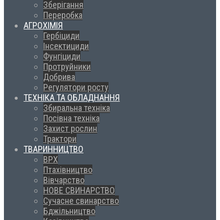
Зберігання
Переробка
АГРОХІМІЯ
Гербіциди
Інсектициди
Фунгіциди
Протруйники
Добрива
Регулятори росту
ТЕХНІКА ТА ОБЛАДНАННЯ
Збиральна техніка
Посівна техніка
Захист рослин
Трактори
ТВАРИННИЦТВО
ВРХ
Птахівництво
Вівчарство
НОВЕ СВИНАРСТВО
Сучасне свинарство
Бджільництво