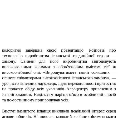
колоритно завершив свою презентацію. Розповів про
технологію виробництва іспанської традиційної страви —
хамону. Свиней для його виробництва відгодовують
високоякісними кормами з обов’язковим вмістом тієї ж
високоолеїнової олії. «Вирощуватимете такий соняшник —
станете співавторами високоякісного іспанського хамону», —
урочисто запевнив науковець. І для переконливості пригостив
на початку обіду всіх учасників Агроцентру привезеним з
Іспанії хамоном. Навіть сам нарізав м’ясо в особливий спосіб
та по-гостинному припрошував усіх.
Виступ іменитого іспанця викликав неабиякий інтерес серед
агровиробників. Наприклад, молодий керівник фермерського