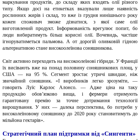
маркування продуктів, до складу яких входять олії різного
типу. Якщо досі на етикетках вказували лише наявність
рослинних жирів і склад, то вже із грудня нинішнього року
кожен споживач зможе дізнатися, з якої саме олії
виготовлений продукт. Інформованість врегулює попит, бо
люди вибиратимуть більш корисні олії. Вочевидь, частіше
ігноруватиметься пальмова. А от дорогій оливковій гідною
альтернативою стане високоолеїнова соняшникова.
Світ активно переходить на високоолеїнові гібриди. У Франції
їх висівають вже на понад половину соняшникових площ, у
США — на 95 %. Сегмент зростає утричі швидше, ніж
звичайний соняшник. «І виробників легко зрозуміти, —
говорить Луїс Карлос Алонсо. — Адже ціна на таку
продукцію обов’язково вища, і фермери отримують
гарантовану премію за точне дотримання технології
вирощування. У них — далека перспектива, бо потреби у
високолеїновому соняшнику до 2020 року становитимуть до
мільйона гектарів».
Стратегічний план підтримки від «Сингенти»