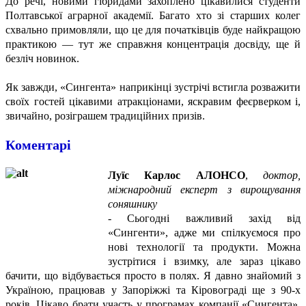
До речі, новими гібридами захоплено цікавилися студенти
Полтавської аграрної академії. Багато хто зі старших колег
схвально примовляли, що це для початківців буде найкращою
практикою — тут же справжня концентрація досвіду, ще й
безліч новинок.
Як завжди, «Сингента» наприкінці зустрічі встигла розважити
своїх гостей цікавими атракціонами, яскравим феєрверком і,
звичайно, розіграшем традиційних призів.
Коментарі
Луїс Карлос АЛОНСО
,
доктор,
міжнародний експерт з вирощування
соняшнику
- Сьогодні важливий захід від
«Сингенти», адже ми спілкуємося про
нові технології та продукти. Можна
зустрітися і взимку, але зараз цікаво
бачити, що відбувається просто в полях. Я давно знайомий з
Україною, працював у Запоріжжі та Кіровограді ще з 90-х
років. Цікаво брати участь у програмах компанії «Сингента»,