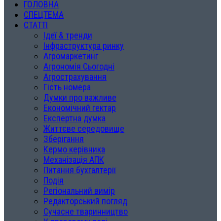
ГОЛОВНА
СПЕЦТЕМА
СТАТТІ
Ідеї & тренди
Інфраструктура ринку
Агромаркетинг
Агрономія Сьогодні
Агрострахування
Гість номера
Думки про важливе
Економічний гектар
Експертна думка
Життєве середовище
Зберігання
Кермо керівника
Механізація АПК
Питання бухгалтерії
Подія
Регіональний вимір
Редакторський погляд
Сучасне тваринництво