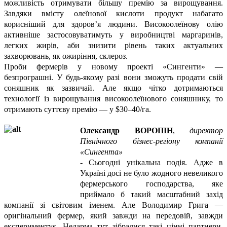
можливість отримувати більшу премію за вирощування.
Завдяки вмісту олеїнової кислоти продукт набагато
корисніший для здоров’я людини. Високоолеїнову олію
активніше застосовуватимуть у виробництві маргаринів,
легких жирів, аби знизити рівень таких актуальних
захворювань, як ожиріння, склероз.
Проби фермерів у новому проекті «Сингенти» —
безпрограшні. У будь-якому разі вони зможуть продати свій
соняшник як зазвичай. Але якщо чітко дотримаються
технології із вирощування високоолеїнового соняшнику, то
отримають суттєву премію — у $30–40/га.
Олександр ВОРОПІН
,
директор
Північного бізнес-регіону компанії
«Сингента»
- Сьогодні унікальна подія. Адже в
Україні досі не було жодного невеликого
фермерського господарства, яке
приймало б такий масштабний захід
компанії зі світовим іменем. Але Володимир Грига —
оригінальний фермер, який завжди на передовій, завжди
експериментує. Недарма тут зібралися такі цінні партнери,