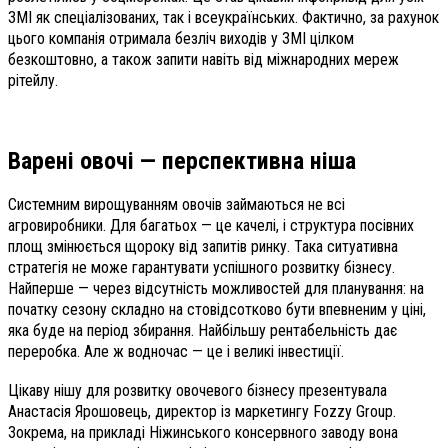
ЗМІ як спеціалізованих, так і всеукраїнських. Фактично, за рахунок
цього компанія отримала безліч виходів у ЗМІ цілком
безкоштовно, а також запити навіть від міжнародних мереж
рітейлу.
Варені овочі — перспективна ніша
Системним вирощуванням овочів займаються не всі
агровиробники. Для багатьох — це качелі, і структура посівних
площ змінюється щороку від запитів ринку. Така ситуативна
стратегія не може гарантувати успішного розвитку бізнесу.
Найперше — через відсутність можливостей для планування: на
початку сезону складно на стовідсотково бути впевненим у ціні,
яка буде на період збирання. Найбільшу рентабельність дає
переробка. Але ж водночас — це і великі інвестиції.
Цікаву нішу для розвитку овочевого бізнесу презентувала
Анастасія Ярошовець, директор із маркетингу Fozzy Group.
Зокрема, на прикладі Ніжинського консервного заводу вона