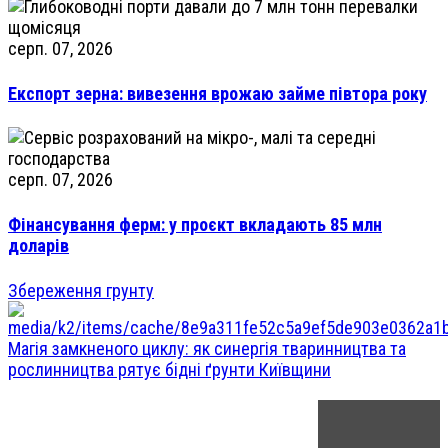
серп. 07, 2026
Експорт зерна: вивезення врожаю займе півтора року
серп. 07, 2026
Фінансування ферм: у проєкт вкладають 85 млн
доларів
Збереження грунту
Магія замкненого циклу: як синергія тваринництва та
рослинництва рятує бідні ґрунти Київщини