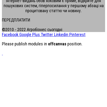
інтернет-видань обов'язковим є пряме, відкрите для
пошукових систем, гіперпосилання у першому абзаці на
процитовану статтю чи новину.
ПЕРЕДПЛАТИТИ
©2010 - 2022 Агробізнес сьогодні
Facebook
Google Plus
Twitter
Linkedin
Pinterest
Please publish modules in
offcanvas
position.