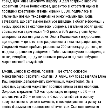
тренд, ідея живе максимум півроку. А далі потрібно вносити
корективи. Олена Колесникова, директор зі стратегії однієї із
провідних креативних агенцій України BBDO, поділилась зі
слухачами новими тенденціями на ринку комунікацій. Вона
зауважила, що світ змінюється усе швидше, а обсяг інформації у
ньому зростає за експонентою. Зокрема, загальний обсяг даних
збільшується вдвічі кожні 1–2 роки, а 90% даних у світі було
створено за останні два роки. Олена Колесникова підкреслила,
що людина — це істота не раціональна, а така, яка раціоналізує.
Людський мозок приймає рішення за 200 мілісекунд до того, як
людина це рішення усвідомить. Тобто ми вирішуємо несвідомо, а
отже, емоційно, що дуже важливо розуміти під час побудови
маркетингової комунікації.
Емоції, цінності компанії, позитив — це стало основою
маркетингової стратегії компанії UTAGRO, яку представляла Еліна
Кац, керівник департаменту комунікацій, маркетолог. За її
словами, сучасний маркетинг пройшов кілька етапів еволюції.
Зокрема, маркетинг 1.0 мав орієнтацію на продукт; 2.0 — на
споживача; а 3.0 — на цінності. Саме останній і ліг в основу
комунікативної стратегії компанії, її позиціонування на ринку та
навіть формування корпоративної культури. Сьогодні компанія