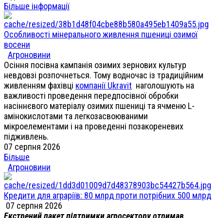
Більше інформації
Особливості мінерального живлення пшениці озимої
восени
Агроновини
Осіння посівна кампанія озимих зернових культур
невдовзі розпочнеться. Тому водночас із традиційним
живленням фахівці
компанії Ukravit
наголошують на
важливості проведення передпосівної обробки
насіннєвого матеріалу озимих пшениці та ячменю L-
амінокислотами та легкозасвоюваними
мікроелементами і на проведенні позакореневих
підживлень.
07 серпня 2026
Більше
Агроновини
Кредити для аграріїв: 80 млрд проти потрібних 500 млрд
07 серпня 2026
Екстрений пакет підтримки агросектору отримав