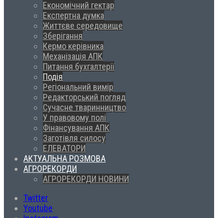
Економічний гектар
Експертна думка
Життєве середовище
Зберігання
Кермо керівника
Механізація АПК
Питання бухгалтерії
Подія
Регіональний вимір
Редакторський погляд
Сучасне тваринництво
У правовому полі
Фінансування АПК
Заготівля силосу
ЕЛЕВАТОРИ
АКТУАЛЬНА РОЗМОВА
АГРОРЕКОРДИ
АГРОРЕКОРДИ НОВИНИ
Twitter
Youtube