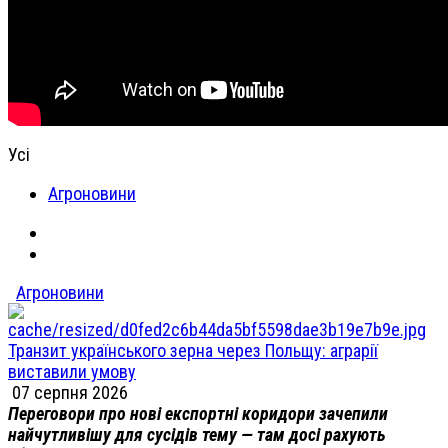
Усі
Агроновини
Агроновини
Транзит українського зерна через Польщу: аграрії
виставили умову
07 серпня 2026
Переговори про нові експортні коридори зачепили
найчутливішу для сусідів тему — там досі рахують