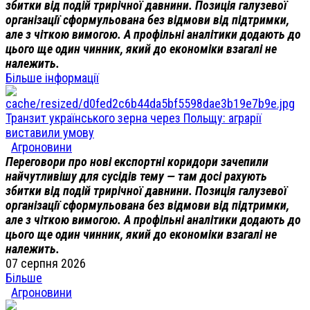
збитки від подій трирічної давнини. Позиція галузевої
організації сформульована без відмови від підтримки,
але з чіткою вимогою. А профільні аналітики додають до
цього ще один чинник, який до економіки взагалі не
належить.
Більше інформації
Транзит українського зерна через Польщу: аграрії
виставили умову
Агроновини
Переговори про нові експортні коридори зачепили
найчутливішу для сусідів тему — там досі рахують
збитки від подій трирічної давнини. Позиція галузевої
організації сформульована без відмови від підтримки,
але з чіткою вимогою. А профільні аналітики додають до
цього ще один чинник, який до економіки взагалі не
належить.
07 серпня 2026
Більше
Агроновини