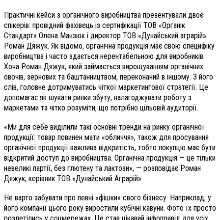
Практичні кейси з органічного виробництва презентували двоє
спікерів: провідний фахівець із сертифікації ТОВ «Органік
Стандарт» Олена Манзюк і директор ТОВ «Дунайський аграрій»
Роман Дяжук. Як відомо, органічна продукція має свою специфіку
виробництва і часто здається нерентабельною для виробників.
Хоча Роман Дяжук, який займається вирощуванням органічних
овочів, зернових та баштанництвом, переконаний в іншому. З його
слів, головне дотримуватись чіткої маркетингової стратегії. Це
допомагає як шукати ринки збуту, налагоджувати роботу з
маркетами та чітко розуміти, що потрібно цільовій аудиторії.
«Ми для себе виділили такі основні тренди на ринку органічної
продукції: товар повинен мати «обличчя», також для просування
органічної продукції важлива відкритість, тобто покупцю має бути
відкритий доступ до виробництва. Органічна продукція — це тільки
невеликі партії, без глютену та лактози», — розповідає Роман
Дяжук, керівник ТОВ «Дунайський Аграрій».
Не варто забувати про певні «фішки» свого бізнесу. Наприклад, у
його компанії цього року виростили кубічні кавуни. Фото їх просто
розлетілись у соцмережах. Це став цікавий інфопривід для усіх