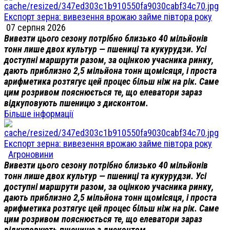
Експорт зерна: вивезення врожаю займе півтора року
07 серпня 2026
Вивезти цього сезону потрібно близько 40 мільйонів
тонн лише двох культур — пшениці та кукурудзи. Усі
доступні маршрути разом, за оцінкою учасника ринку,
дають приблизно 2,5 мільйона тонн щомісяця, і проста
арифметика розтягує цей процес більш ніж на рік. Саме
цим розривом пояснюється те, що елеватори зараз
відкуповують пшеницю з дисконтом.
Більше інформації
Експорт зерна: вивезення врожаю займе півтора року
Агроновини
Вивезти цього сезону потрібно близько 40 мільйонів
тонн лише двох культур — пшениці та кукурудзи. Усі
доступні маршрути разом, за оцінкою учасника ринку,
дають приблизно 2,5 мільйона тонн щомісяця, і проста
арифметика розтягує цей процес більш ніж на рік. Саме
цим розривом пояснюється те, що елеватори зараз
відкуповують пшеницю з дисконтом.