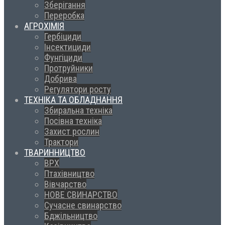
Зберігання
Переробка
АГРОХІМІЯ
Гербіциди
Інсектициди
Фунгіциди
Протруйники
Добрива
Регулятори росту
ТЕХНІКА ТА ОБЛАДНАННЯ
Збиральна техніка
Посівна техніка
Захист рослин
Трактори
ТВАРИННИЦТВО
ВРХ
Птахівництво
Вівчарство
НОВЕ СВИНАРСТВО
Сучасне свинарство
Бджільництво