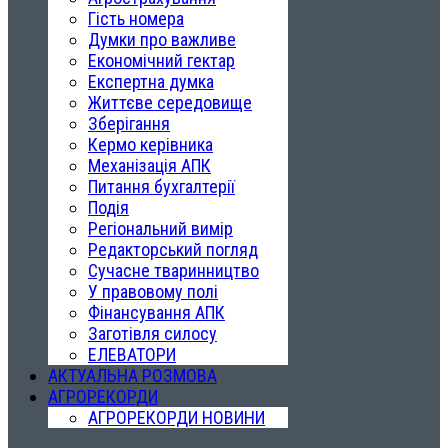
Гість номера
Думки про важливе
Економічний гектар
Експертна думка
Життєве середовище
Зберігання
Кермо керівника
Механізація АПК
Питання бухгалтерії
Подія
Регіональний вимір
Редакторський погляд
Сучасне тваринництво
У правовому полі
Фінансування АПК
Заготівля силосу
ЕЛЕВАТОРИ
АКТУАЛЬНА РОЗМОВА
АГРОРЕКОРДИ
АГРОРЕКОРДИ НОВИНИ