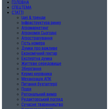
ГОЛОВНА
СПЕЦТЕМА
СТАТТІ
Ідеї & тренди
Інфраструктура ринку
Агромаркетинг
Агрономія Сьогодні
Агрострахування
Гість номера
Думки про важливе
Економічний гектар
Експертна думка
Життєве середовище
Зберігання
Кермо керівника
Механізація АПК
Питання бухгалтерії
Подія
Регіональний вимір
Редакторський погляд
Сучасне тваринництво