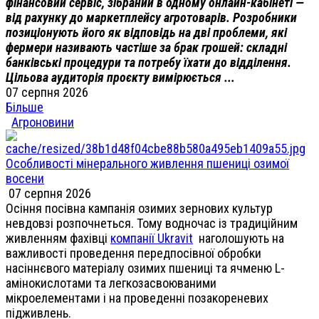
фінансовий сервіс, зібраний в одному онлайн-кабінеті —
від рахунку до маркетплейсу агротоварів. Розробники
позиціонують його як відповідь на дві проблеми, які
фермери називають частіше за брак грошей: складні
банківські процедури та потребу їхати до відділення.
Цільова аудиторія проєкту вимірюється ...
07 серпня 2026
Більше
Агроновини
Особливості мінерального живлення пшениці озимої
восени
07 серпня 2026
Осіння посівна кампанія озимих зернових культур
невдовзі розпочнеться. Тому водночас із традиційним
живленням фахівці
компанії Ukravit
наголошують на
важливості проведення передпосівної обробки
насіннєвого матеріалу озимих пшениці та ячменю L-
амінокислотами та легкозасвоюваними
мікроелементами і на проведенні позакореневих
підживлень.