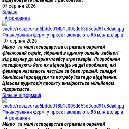
07 серпня 2026
Більше
Агроновини
Фінансування ферм: у проєкт вкладають 85 млн доларів
07 серпня 2026
Мікро- та малі господарства отримали окремий
фінансовий сервіс, зібраний в одному онлайн-кабінеті —
від рахунку до маркетплейсу агротоварів. Розробники
позиціонують його як відповідь на дві проблеми, які
фермери називають частіше за брак грошей: складні
банківські процедури та потребу їхати до відділення.
Цільова аудиторія проєкту вимірюється мільйоном
підприємств.
Більше інформації
Фінансування ферм: у проєкт вкладають 85 млн доларів
Агроновини
Мікро- та малі господарства отримали окремий