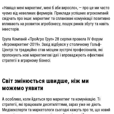
«Навіщо мені маркетинг, мені б аби виросло», — про це ми часто
чуємо від невеликих фермерів. Приклади успішних агрокомпаній
свідчать про інше: маркетинг та сплановані комунікації позитивно
впливають на розвиток агробізнесу, пошук ринків збуту та навіть
інвесторів.
Група Компаній «ПроАгро Груп» 28 серпня провела IV Форум
«Агромаркетинг-2019». Захід відбувся у столичному Гольф-
Центрі та традиційно став місцем зустрічі професіоналів, які
пропонують нові маркетингові ідеї і впроваджують ефективні
стратегії в аграрному бізнесі.
Світ змінюється швидше, ніж ми
можемо уявити
А особливо, коли йдеться про маркетинг та комунікацію. Ті
стратегії, які працювали десятиліттями, зараз уже не діють.
Медіаексперти та маркетологи сьогодні кажуть про те, що новий