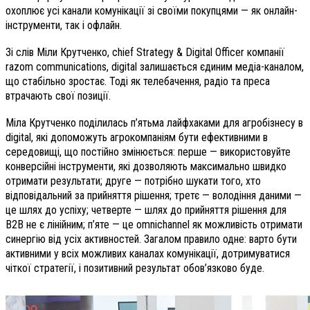
охоплює усі канали комунікації зі своїми покупцями — як онлайн-
інструменти, так і офлайн.
Зі слів Міли Крутченко, chief Strategy & Digital Officer компанії
razom communications, digital залишається єдиним медіа-каналом,
що стабільно зростає. Тоді як телебачення, радіо та преса
втрачають свої позиції.
Міла Крутченко поділилась п’ятьма лайфхаками для агробізнесу в
digital, які допоможуть агрокомпаніям бути ефективними в
середовищі, що постійно змінюється: перше — використовуйте
конверсійні інструменти, які дозволяють максимально швидко
отримати результати; друге — потрібно шукати того, хто
відповідальний за прийняття рішення; третє — володіння даними —
це шлях до успіху; четверте — шлях до прийняття рішення для
В2В не є лінійним; п’яте — це omnichannel як можливість отримати
синергію від усіх активностей. Загалом правило одне: варто бути
активними у всіх можливих каналах комунікації, дотримуватися
чіткої стратегії, і позитивний результат обов’язково буде.