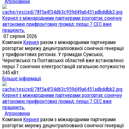
Агроновини
Кернел з міжнародними партнерами розгортає сонячну
автономію прифронтових громад: перші 7 СЕС вже
працюють.
07 серпня 2026
Компанія
Кернел
разом з міжнародними партнерами
розгортає мережу децентралізованої сонячної генерації
у прифронтових регіонах. У громадах Сумської,
Чернігівської та Полтавської областей вже встановлено
перші 7 сонячних електростанцій загальною потужністю
345 кВт.
Більше інформації
Кернел з міжнародними партнерами розгортає сонячну
автономію прифронтових громад: перші 7 СЕС вже
працюють.
Агроновини
Компанія
Кернел
разом з міжнародними партнерами
розгортає мережу децентралізованої сонячної генерації