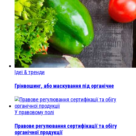
Ідеї & тренди
Грінвошинг, або маскування під органічне
У правовому полі
Правове регулювання сертифікації та обігу
органічної продукції