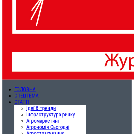
ГОЛОВНА
СПЕЦТЕМА
СТАТТІ
Ідеї & тренди
Інфраструктура ринку
Агромаркетинг
Агрономія Сьогодні
Агрострахування