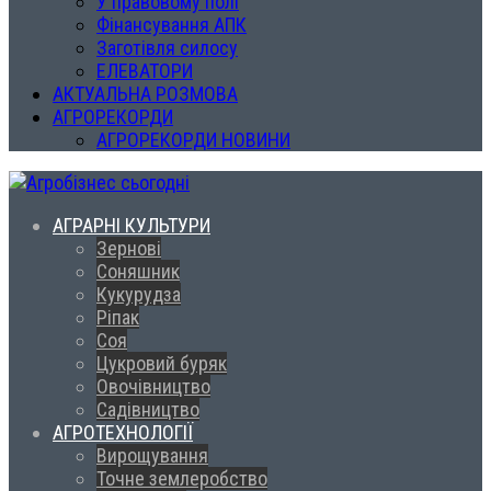
У правовому полі
Фінансування АПК
Заготівля силосу
ЕЛЕВАТОРИ
АКТУАЛЬНА РОЗМОВА
АГРОРЕКОРДИ
АГРОРЕКОРДИ НОВИНИ
АГРАРНІ КУЛЬТУРИ
Зернові
Соняшник
Кукурудза
Ріпак
Соя
Цукровий буряк
Овочівництво
Садівництво
АГРОТЕХНОЛОГІЇ
Вирощування
Точне землеробство