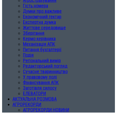
Агрострахування
Гість номера
Думки про важливе
Економічний гектар
Експертна думка
Життєве середовище
Зберігання
Кермо керівника
Механізація АПК
Питання бухгалтерії
Подія
Регіональний вимір
Редакторський погляд
Сучасне тваринництво
У правовому полі
Фінансування АПК
Заготівля силосу
ЕЛЕВАТОРИ
АКТУАЛЬНА РОЗМОВА
АГРОРЕКОРДИ
АГРОРЕКОРДИ НОВИНИ