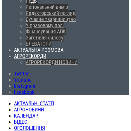
Подія
Регіональний вимір
Редакторський погляд
Сучасне тваринництво
У правовому полі
Фінансування АПК
Заготівля силосу
ЕЛЕВАТОРИ
АКТУАЛЬНА РОЗМОВА
АГРОРЕКОРДИ
АГРОРЕКОРДИ НОВИНИ
Twitter
Youtube
Instagram
Facebook
АКТУАЛЬНІ СТАТТІ
АГРОНОВИНИ
КАЛЕНДАР
ВІДЕО
ОГОЛОШЕННЯ