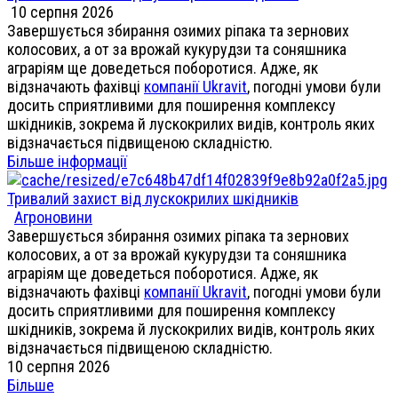
10 серпня 2026
Завершується збирання озимих ріпака та зернових
колосових, а от за врожай кукурудзи та соняшника
аграріям ще доведеться поборотися. Адже, як
відзначають фахівці
компанії Ukravit
, погодні умови були
досить сприятливими для поширення комплексу
шкідників, зокрема й лускокрилих видів, контроль яких
відзначається підвищеною складністю.
Більше інформації
Тривалий захист від лускокрилих шкідників
Агроновини
Завершується збирання озимих ріпака та зернових
колосових, а от за врожай кукурудзи та соняшника
аграріям ще доведеться поборотися. Адже, як
відзначають фахівці
компанії Ukravit
, погодні умови були
досить сприятливими для поширення комплексу
шкідників, зокрема й лускокрилих видів, контроль яких
відзначається підвищеною складністю.
10 серпня 2026
Більше