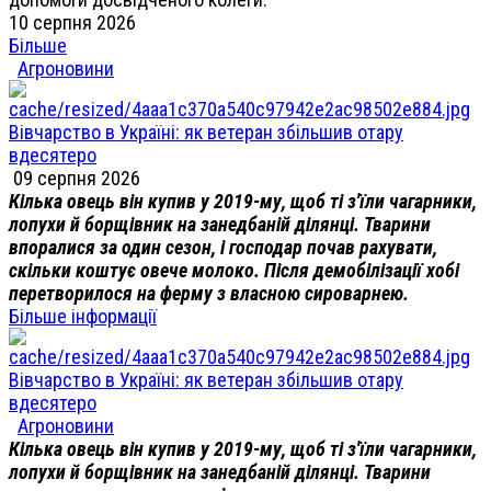
10 серпня 2026
Більше
Агроновини
Вівчарство в Україні: як ветеран збільшив отару
вдесятеро
09 серпня 2026
Кілька овець він купив у 2019-му, щоб ті з'їли чагарники,
лопухи й борщівник на занедбаній ділянці. Тварини
впоралися за один сезон, і господар почав рахувати,
скільки коштує овече молоко. Після демобілізації хобі
перетворилося на ферму з власною сироварнею.
Більше інформації
Вівчарство в Україні: як ветеран збільшив отару
вдесятеро
Агроновини
Кілька овець він купив у 2019-му, щоб ті з'їли чагарники,
лопухи й борщівник на занедбаній ділянці. Тварини