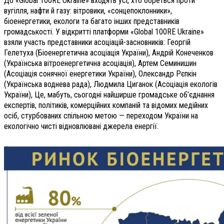
До «Global 100RE Ukraine» входять усі, хто бореться проти
вугілля, нафти й газу: вітровики, «сонцепоклонники»,
біоенергетики, екологи та багато інших представників
громадськості. У відкритті платформи «Global 100RE Ukraine»
взяли участь представники асоціацій-засновників: Георгій
Гелетуха (Біоенергетична асоціація України), Андрій Конеченков
(Українська вітроенергетична асоціація), Артем Семинишин
(Асоціація сонячної енергетики України), Олександр Рєпкін
(Українська воднева рада), Людмила Циганок (Асоціація екологів
України), Це, мабуть, сьогодні найширше громадське об’єднання
експертів, політиків, комерційних компаній та відомих медійних
осіб, стурбованих спільною метою — переходом України на
екологічно чисті відновлювані джерела енергії.