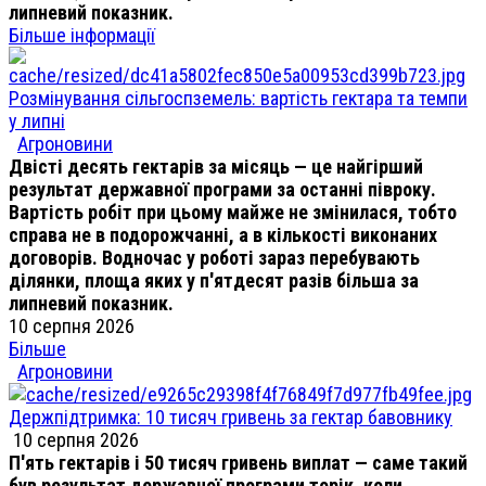
липневий показник.
Більше інформації
Розмінування сільгоспземель: вартість гектара та темпи
у липні
Агроновини
Двісті десять гектарів за місяць — це найгірший
результат державної програми за останні півроку.
Вартість робіт при цьому майже не змінилася, тобто
справа не в подорожчанні, а в кількості виконаних
договорів. Водночас у роботі зараз перебувають
ділянки, площа яких у п'ятдесят разів більша за
липневий показник.
10 серпня 2026
Більше
Агроновини
Держпідтримка: 10 тисяч гривень за гектар бавовнику
10 серпня 2026
П'ять гектарів і 50 тисяч гривень виплат — саме такий
був результат державної програми торік, коли