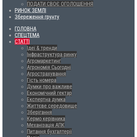
ПОДАТИ СВОЄ ОГОЛОШЕННЯ
РИНОК ЗЕМЛІ
Збереження грунту
ГОЛОВНА
СПЕЦТЕМА
СТАТТІ
Ідеї & тренди
Інфраструктура ринку
Агромаркетинг
Агрономія Сьогодні
Агрострахування
Гість номера
Думки про важливе
Економічний гектар
Експертна думка
Життєве середовище
Зберігання
Кермо керівника
Механізація АПК
Питання бухгалтерії