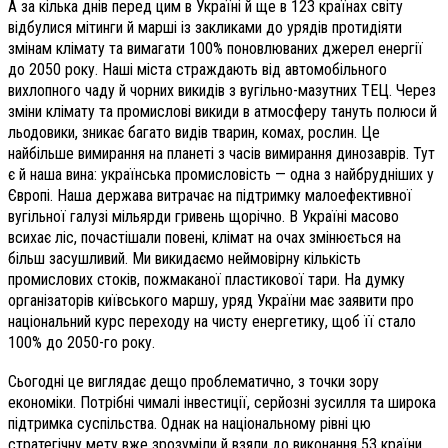
А за кілька днів перед цим в Україні й ще в 123 країнах світу
відбулися мітинги й марші із закликами до урядів протидіяти
змінам клімату та вимагати 100% поновлюваних джерел енергії
до 2050 року. Наші міста страждають від автомобільного
вихлопного чаду й чорних викидів з вугільно-мазутних ТЕЦ. Через
зміни клімату та промислові викиди в атмосферу тануть полюси й
льодовики, зникає багато видів тварин, комах, рослин. Це
найбільше вимирання на планеті з часів вимирання динозаврів. Тут
є й наша вина: українська промисловість — одна з найбрудніших у
Європі. Наша держава витрачає на підтримку малоефективної
вугільної галузі мільярди гривень щорічно. В Україні масово
всихає ліс, почастішали повені, клімат на очах змінюється на
більш засушливий. Ми викидаємо неймовірну кількість
промислових стоків, пожмаканої пластикової тари. На думку
організаторів київського маршу, уряд України має заявити про
національний курс переходу на чисту енергетику, щоб її стало
100% до 2050-го року.
Сьогодні це виглядає дещо проблематично, з точки зору
економіки. Потрібні чималі інвестиції, серйозні зусилля та широка
підтримка суспільства. Однак на національному рівні цю
стратегічну мету вже зрозуміли й взяли до виконання 53 країни