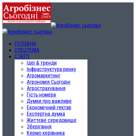
ГОЛОВНА
СПЕЦТЕМА
СТАТТІ
Ідеї & тренди
Інфраструктура ринку
Агромаркетинг
Агрономія Сьогодні
Агрострахування
Гість номера
Думки про важливе
Економічний гектар
Експертна думка
Життєве середовище
Зберігання
Кермо керівника