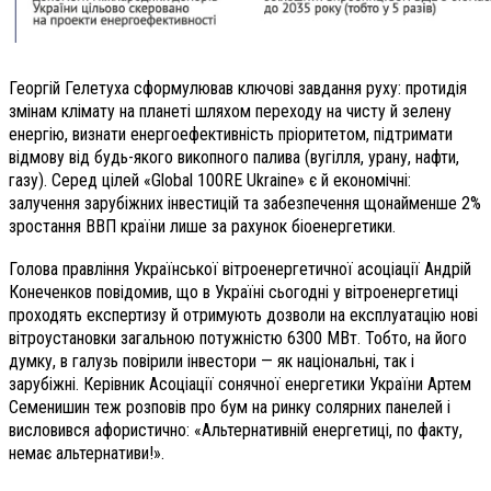
Георгій Гелетуха сформулював ключові завдання руху: протидія
змінам клімату на планеті шляхом переходу на чисту й зелену
енергію, визнати енергоефективність пріоритетом, підтримати
відмову від будь-якого викопного палива (вугілля, урану, нафти,
газу). Серед цілей «Global 100RE Ukraine» є й економічні:
залучення зарубіжних інвестицій та забезпечення щонайменше 2%
зростання ВВП країни лише за рахунок біоенергетики.
Голова правління Української вітроенергетичної асоціації Андрій
Конеченков повідомив, що в Україні сьогодні у вітроенергетиці
проходять експертизу й отримують дозволи на експлуатацію нові
вітроустановки загальною потужністю 6300 МВт. Тобто, на його
думку, в галузь повірили інвестори — як національні, так і
зарубіжні. Керівник Асоціації сонячної енергетики України Артем
Семенишин теж розповів про бум на ринку солярних панелей і
висловився афористично: «Альтернативній енергетиці, по факту,
немає альтернативи!».