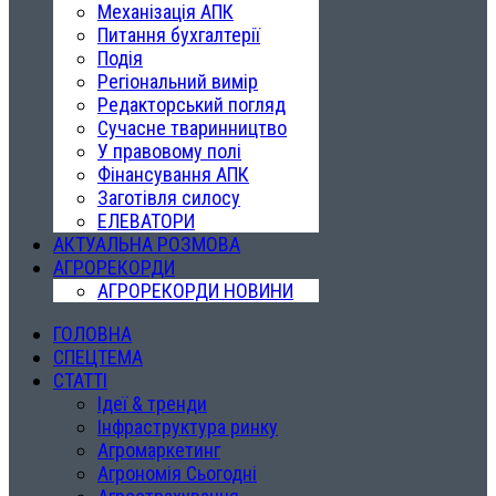
Механізація АПК
Питання бухгалтерії
Подія
Регіональний вимір
Редакторський погляд
Сучасне тваринництво
У правовому полі
Фінансування АПК
Заготівля силосу
ЕЛЕВАТОРИ
АКТУАЛЬНА РОЗМОВА
АГРОРЕКОРДИ
АГРОРЕКОРДИ НОВИНИ
ГОЛОВНА
СПЕЦТЕМА
СТАТТІ
Ідеї & тренди
Інфраструктура ринку
Агромаркетинг
Агрономія Сьогодні