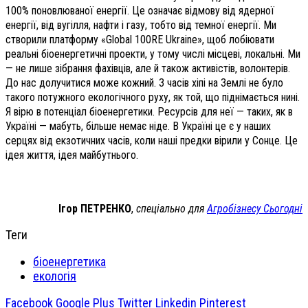
100% поновлюваної енергії.
Це означає відмову від ядерної
енергії, від вугілля, нафти і газу, тобто від темної енергії. Ми
створили платформу «Global 100RE Ukraine», щоб лобіювати
реальні біоенергетичні проекти, у тому числі місцеві, локальні. Ми
— не лише зібрання фахівців, але й також активістів, волонтерів.
До нас долучитися може кожний. З часів хіпі на Землі не було
такого потужного екологічного руху, як той, що піднімається нині.
Я вірю в потенціал біоенергетики. Ресурсів для неї — таких, як в
Україні — мабуть, більше немає ніде. В Україні це є у наших
серцях від екзотичних часів, коли наші предки вірили у Сонце. Це
ідея життя, ідея майбутнього.
Ігор ПЕТРЕНКО
,
спеціально для
Агробізнесу Сьогодні
Теги
біоенергетика
екологія
Facebook
Google Plus
Twitter
Linkedin
Pinterest