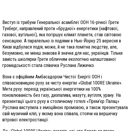
Виступ із трибуни Генеральної асамблеї ООН 16-річної Грети
Тунберг, направлений проти «брудної» енергетики (нафтової,
газової, вугільної), яка погіршує клімат планети, став світовою
сенсацією. А паралельно із подіями в Нью-Йорку 25 вересня в
Києві відбулася подія, може, й не така помітна людству, але,
безумовно, не менш знакова й значна для нас, українців. Тільки
замість школярки Грети обличчям екологічно налаштованої
громадськості стала співачка Руслана Лижичко.
Вона є офіційним Амбасадором Чистої Енергії ООН і
співзасновницею руху за чисту енергію «Global 100RE Ukraine».
Мета руху: перехід української енергетики на 100%
поновлюваність без газу, дизпалива, мазуту, вугілля, урану. На
презентації цього руху в столичному готелі «Прем’єр Палац»
Руслана виступила з емоційною промовою, а також презентувала
свій музичний кліп, у якому вона співала, стоячи на вершечку
вітрової електростанції.