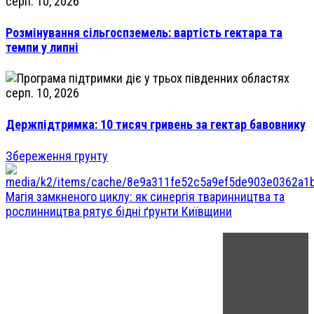
серп. 10, 2026
Розмінування сільгоспземель: вартість гектара та
темпи у липні
серп. 10, 2026
Держпідтримка: 10 тисяч гривень за гектар бавовнику
Збереження грунту
Магія замкненого циклу: як синергія тваринництва та
рослинництва рятує бідні ґрунти Київщини