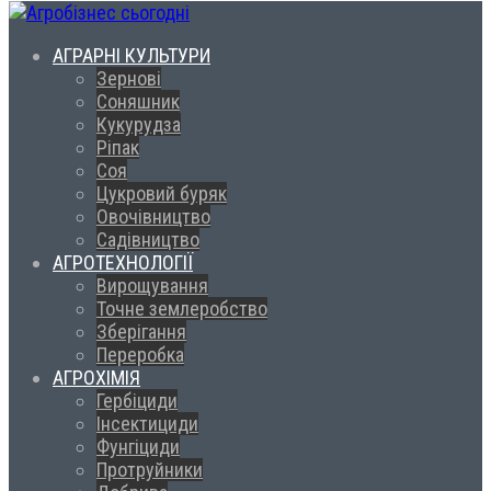
АГРАРНІ КУЛЬТУРИ
Зернові
Соняшник
Кукурудза
Ріпак
Соя
Цукровий буряк
Овочівництво
Садівництво
АГРОТЕХНОЛОГІЇ
Вирощування
Точне землеробство
Зберігання
Переробка
АГРОХІМІЯ
Гербіциди
Інсектициди
Фунгіциди
Протруйники