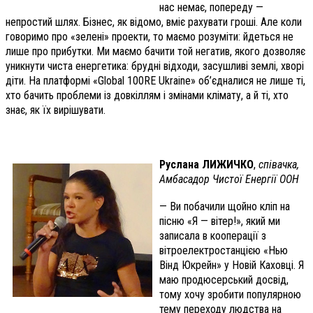
нас немає, попереду —
непростий шлях. Бізнес, як відомо, вміє рахувати гроші. Але коли
говоримо про «зелені» проекти, то маємо розуміти: йдеться не
лише про прибутки. Ми маємо бачити той негатив, якого дозволяє
уникнути чиста енергетика: брудні відходи, засушливі землі, хворі
діти. На платформі «Global 100RE Ukraine» об’єдналися не лише ті,
хто бачить проблеми із довкіллям і змінами клімату, а й ті, хто
знає, як їх вирішувати.
Руслана ЛИЖИЧКО
,
співачка,
Амбасадор Чистої Енергії ООН
— Ви побачили щойно кліп на
пісню «Я — вітер!», який ми
записала в кооперації з
вітроелектростанцією «Нью
Вінд Юкрейн» у Новій Каховці. Я
маю продюсерський досвід,
тому хочу зробити популярною
тему переходу людства на