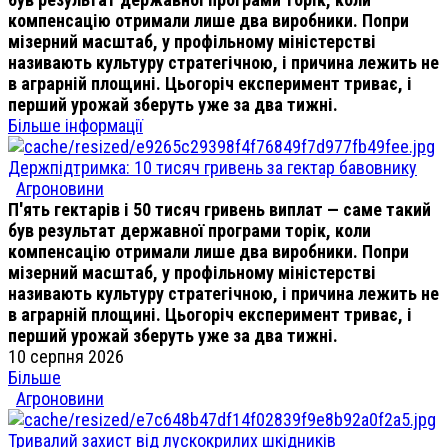
компенсацію отримали лише два виробники. Попри
мізерний масштаб, у профільному міністерстві
називають культуру стратегічною, і причина лежить не
в аграрній площині. Цьогоріч експеримент триває, і
перший урожай зберуть уже за два тижні.
Більше інформації
Держпідтримка: 10 тисяч гривень за гектар бавовнику
Агроновини
П'ять гектарів і 50 тисяч гривень виплат — саме такий
був результат державної програми торік, коли
компенсацію отримали лише два виробники. Попри
мізерний масштаб, у профільному міністерстві
називають культуру стратегічною, і причина лежить не
в аграрній площині. Цьогоріч експеримент триває, і
перший урожай зберуть уже за два тижні.
10 серпня 2026
Більше
Агроновини
Тривалий захист від лускокрилих шкідників