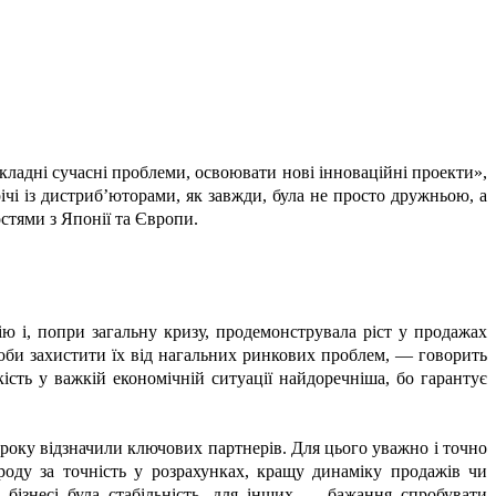
кладні сучасні проблеми, освоювати нові інноваційні проекти»,
чі із дистриб’юторами, як завжди, була не просто дружньою, а
стями з Японії та Європи.
ію і, попри загальну кризу, продемонструвала ріст у продажах
щоби захистити їх від нагальних ринкових проблем, — говорить
ь у важкій економічній ситуації найдоречніша, бо гарантує
року відзначили ключових партнерів. Для цього уважно і точно
роду за точність у розрахунках, кращу динаміку продажів чи
ізнесі була стабільність, для інших — бажання спробувати