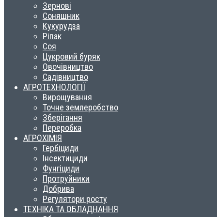
Зернові
Соняшник
Кукурудза
Ріпак
Соя
Цукровий буряк
Овочівництво
Садівництво
АГРОТЕХНОЛОГІЇ
Вирощування
Точне землеробство
Зберігання
Переробка
АГРОХІМІЯ
Гербіциди
Інсектициди
Фунгіциди
Протруйники
Добрива
Регулятори росту
ТЕХНІКА ТА ОБЛАДНАННЯ