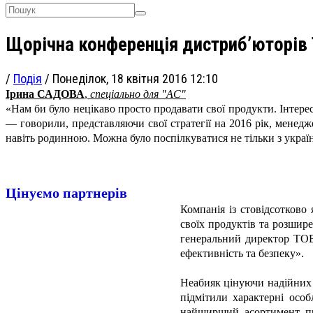
Щорічна конференція дистриб’юторів
/
Подія
/
Понеділок, 18 квітня 2016 12:10
Ірина САДОВА
,
спеціально для "АС"
«Нам би було нецікаво просто продавати свої продукти. Інтере
— говорили, представляючи свої стратегії на 2016 рік, менед
навіть родинною. Можна було поспілкуватися не тільки з україн
Цінуємо партнерів
Компанія із стовідсотково
своїх продуктів та розшир
генеральний директор ТОВ
ефективність та безпеку».
Неабияк цінуючи надійних 
підмітили характерні осо
найширший асортимент пре