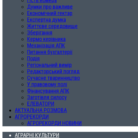
Гість номера
Думки про важливе
Економічний гектар
Експертна думка
Життєве середовище
Зберігання
Кермо керівника
Механізація АПК
Питання бухгалтерії
Подія
Регіональний вимір
Редакторський погляд
Сучасне тваринництво
У правовому полі
Фінансування АПК
Заготівля силосу
ЕЛЕВАТОРИ
АКТУАЛЬНА РОЗМОВА
АГРОРЕКОРДИ
АГРОРЕКОРДИ НОВИНИ
АГРАРНІ КУЛЬТУРИ