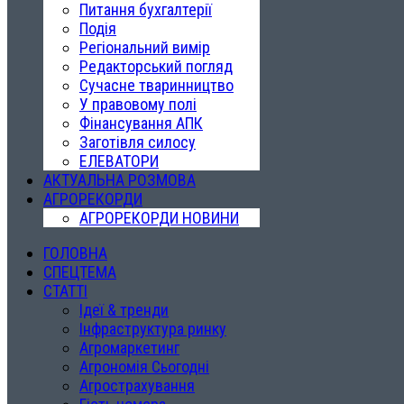
Питання бухгалтерії
Подія
Регіональний вимір
Редакторський погляд
Сучасне тваринництво
У правовому полі
Фінансування АПК
Заготівля силосу
ЕЛЕВАТОРИ
АКТУАЛЬНА РОЗМОВА
АГРОРЕКОРДИ
АГРОРЕКОРДИ НОВИНИ
ГОЛОВНА
СПЕЦТЕМА
СТАТТІ
Ідеї & тренди
Інфраструктура ринку
Агромаркетинг
Агрономія Сьогодні
Агрострахування