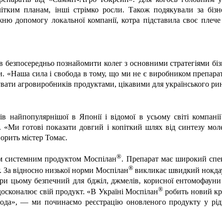
чітким планам, інші стрімко росли. Також подякували за бізн
жню допомогу локальної компанії, котра підставила своє плече
зпосередньо познайомити колег з основними стратегіями бізнес
и. «Наша сила і свобода в тому, що ми не є виробником препарат
вати агровиробників продуктами, цікавими для українського ринк
в найпопулярнішої в Японії і відомої в усьому світі компанії
. «Ми готові показати довгий і копіткий шлях від синтезу моле
ворить містер Томас.
®
им системним продуктом Моспілан
. Препарат має широкий спе
®
ту. За відносно низької норми Моспілан
викликає швидкий нокда
 при цьому безпечний для бджіл, джмелів, корисної ентомофаун
®
досконалює свій продукт. «В Україні Моспілан
робить новий кр
ода», — ми починаємо реєстрацію оновленого продукту у рід