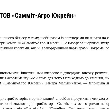
 ТОВ «Самміт-Агро Юкрейн»
с нашого бізнесу у тому, щоби разом із партнерами впливати на с
жери компанії «Самміт-Агро Юкрейн». Атмосфера щорічної зустрі
ськими колегами, але й із закордонними партнерами, зокрема, го
 японськими інвестиціями вчергове підтвердила високу репутац
ення асортименту. «Ми саме для того і приходимо до клієнтів, 
 «Самміт-Агро Юкрейн» Тамара Мельничайко. — Японська якіст
дистриб’юторів, в оригінальний спосіб за підсумками минулого 
бливості кожного дистриб’ютора. Скажімо, хтось отримав наго
паратів від «Самміт-Агро Юкрейн». Для когось головним у б