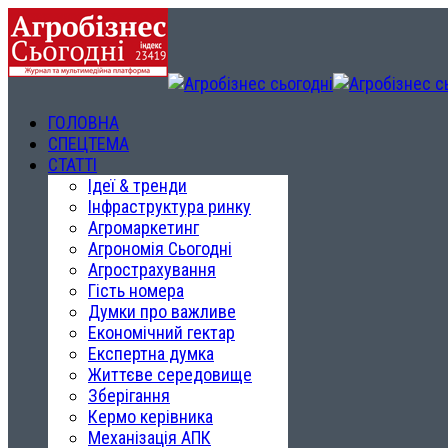
ГОЛОВНА
СПЕЦТЕМА
СТАТТІ
Ідеї & тренди
Інфраструктура ринку
Агромаркетинг
Агрономія Сьогодні
Агрострахування
Гість номера
Думки про важливе
Економічний гектар
Експертна думка
Життєве середовище
Зберігання
Кермо керівника
Механізація АПК