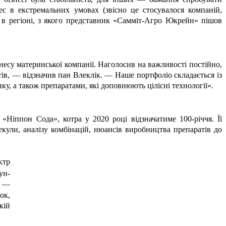
ес в екстремальних умовах (звісно це стосувалося компаній,
 в регіоні, з якого представник «Самміт-Агро Юкрейн» пішов
у материнської компанії. Наголосив на важливості постійно,
ів, — відзначив пан Влеклік. — Наше портфоліо складається із
у, а також препаратами, які доповнюють цілісні технології».
 «Ніппон Сода», котра у 2020 році відзначатиме 100-річчя. Її
кули, аналізу комбінацій, нюансів виробництва препаратів до
ктр
ун-
и —
ок,
кій