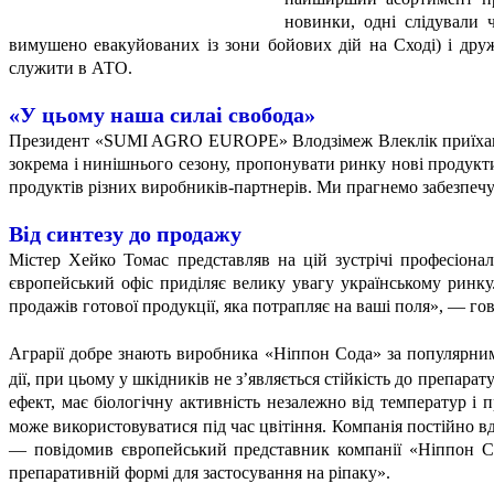
новинки, одні слідували 
вимушено евакуйованих із зони бойових дій на Сході) і дру
служити в АТО.
«У цьому наша сила
і свобода»
Президент «SUMI AGRO EUROPE» Влодзімеж Влеклік приїхав бе
зокрема і нинішнього сезону, пропонувати ринку нові продукт
продуктів різних виробників-партнерів. Ми прагнемо забезпечу
Від синтезу до продажу
Містер Хейко Томас представляв на цій зустрічі професіоналі
європейський офіс приділяє велику увагу українському ринку
продажів готової продукції, яка потрапляє на ваші поля», — го
Аграрії добре знають виробника «Ніппон Сода» за популярн
дії, при цьому у шкідників не з’являється стійкість до препара
ефект, має біологічну активність незалежно від температур і
може використовуватися під час цвітіння. Компанія постійно в
— повідомив європейський представник компанії «Ніппон С
препаративній формі для застосування на ріпаку».