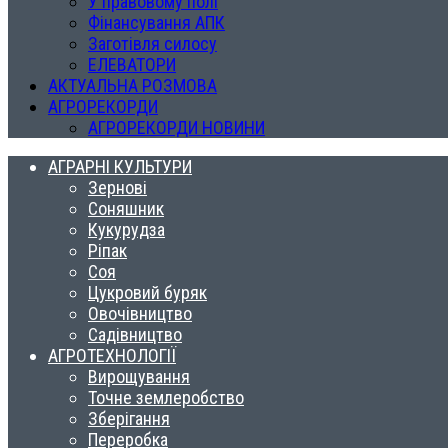
У правовому полі
Фінансування АПК
Заготівля силосу
ЕЛЕВАТОРИ
АКТУАЛЬНА РОЗМОВА
АГРОРЕКОРДИ
АГРОРЕКОРДИ НОВИНИ
АГРАРНІ КУЛЬТУРИ
Зернові
Соняшник
Кукурудза
Ріпак
Соя
Цукровий буряк
Овочівництво
Садівництво
АГРОТЕХНОЛОГІЇ
Вирощування
Точне землеробство
Зберігання
Переробка