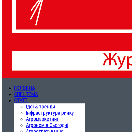
ГОЛОВНА
СПЕЦТЕМА
СТАТТІ
Ідеї & тренди
Інфраструктура ринку
Агромаркетинг
Агрономія Сьогодні
Агрострахування