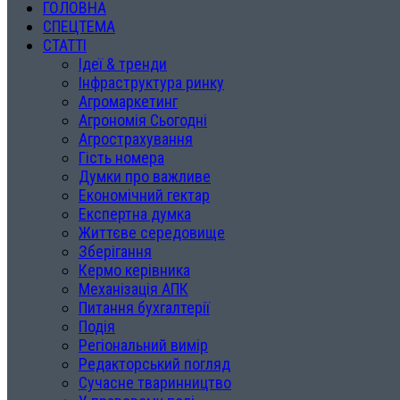
ГОЛОВНА
СПЕЦТЕМА
СТАТТІ
Ідеї & тренди
Інфраструктура ринку
Агромаркетинг
Агрономія Сьогодні
Агрострахування
Гість номера
Думки про важливе
Економічний гектар
Експертна думка
Життєве середовище
Зберігання
Кермо керівника
Механізація АПК
Питання бухгалтерії
Подія
Регіональний вимір
Редакторський погляд
Сучасне тваринництво