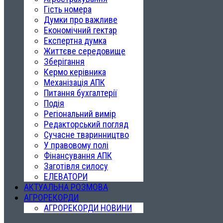
Гість номера
Думки про важливе
Економічний гектар
Експертна думка
Життєве середовище
Зберігання
Кермо керівника
Механізація АПК
Питання бухгалтерії
Подія
Регіональний вимір
Редакторський погляд
Сучасне тваринництво
У правовому полі
Фінансування АПК
Заготівля силосу
ЕЛЕВАТОРИ
АКТУАЛЬНА РОЗМОВА
АГРОРЕКОРДИ
АГРОРЕКОРДИ НОВИНИ