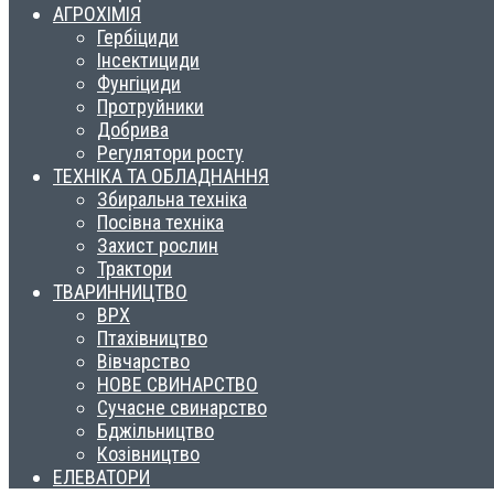
АГРОХІМІЯ
Гербіциди
Інсектициди
Фунгіциди
Протруйники
Добрива
Регулятори росту
ТЕХНІКА ТА ОБЛАДНАННЯ
Збиральна техніка
Посівна техніка
Захист рослин
Трактори
ТВАРИННИЦТВО
ВРХ
Птахівництво
Вівчарство
НОВЕ СВИНАРСТВО
Сучасне свинарство
Бджільництво
Козівництво
ЕЛЕВАТОРИ