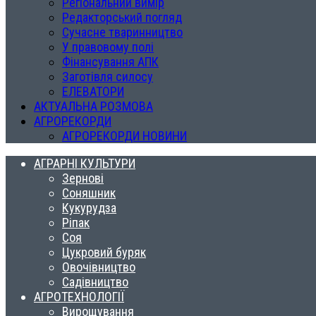
Регіональний вимір
Редакторський погляд
Сучасне тваринництво
У правовому полі
Фінансування АПК
Заготівля силосу
ЕЛЕВАТОРИ
АКТУАЛЬНА РОЗМОВА
АГРОРЕКОРДИ
АГРОРЕКОРДИ НОВИНИ
АГРАРНІ КУЛЬТУРИ
Зернові
Соняшник
Кукурудза
Ріпак
Соя
Цукровий буряк
Овочівництво
Садівництво
АГРОТЕХНОЛОГІЇ
Вирощування