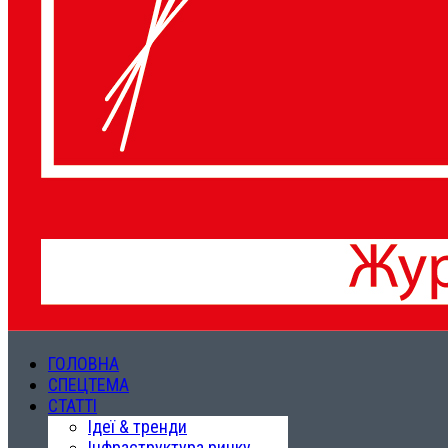
ГОЛОВНА
СПЕЦТЕМА
СТАТТІ
Ідеї & тренди
Інфраструктура ринку