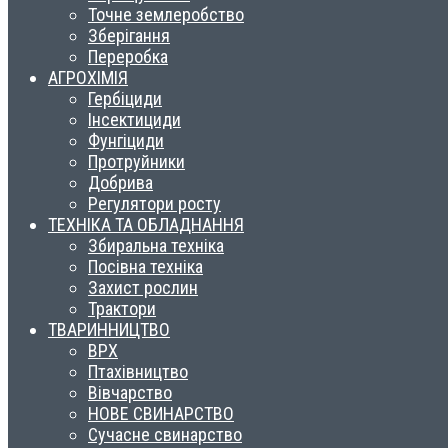
Точне землеробство
Зберігання
Переробка
АГРОХІМІЯ
Гербіциди
Інсектициди
Фунгіциди
Протруйники
Добрива
Регулятори росту
ТЕХНІКА ТА ОБЛАДНАННЯ
Збиральна техніка
Посівна техніка
Захист рослин
Трактори
ТВАРИННИЦТВО
ВРХ
Птахівництво
Вівчарство
НОВЕ СВИНАРСТВО
Сучасне свинарство