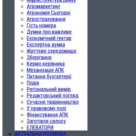
Агромаркетинг
Агрономія Сьогодні
Агрострахування
Гість номера
Думки про важливе
Економічний гектар
Експертна думка
Життєве середовище
Зберігання
Кермо керівника
Механізація АПК
Питання бухгалтерії
Подія
Регіональний вимір
Редакторський погляд
Сучасне тваринництво
У правовому полі
Фінансування АПК
Заготівля силосу
ЕЛЕВАТОРИ
АКТУАЛЬНА РОЗМОВА