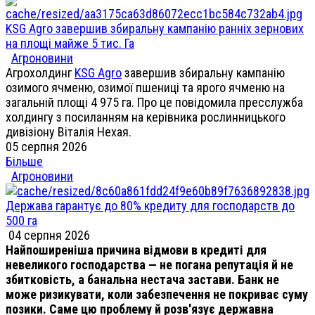
KSG Agro завершив збиральну кампанію ранніх зернових
на площі майже 5 тис. Га
Агроновини
Агрохолдинг
KSG Agro
завершив збиральну кампанію
озимого ячменю, озимої пшениці та ярого ячменю на
загальній площі 4 975 га. Про це повідомила пресслужба
холдингу з посиланням на керівника рослинницького
дивізіону Віталія Нехая.
05 серпня 2026
Більше
Агроновини
Держава гарантує до 80% кредиту для господарств до
500 га
04 серпня 2026
Найпоширеніша причина відмови в кредиті для
невеликого господарства — не погана репутація й не
збитковість, а банальна нестача застави. Банк не
може ризикувати, коли забезпечення не покриває суму
позики. Саме цю проблему й розв'язує державна