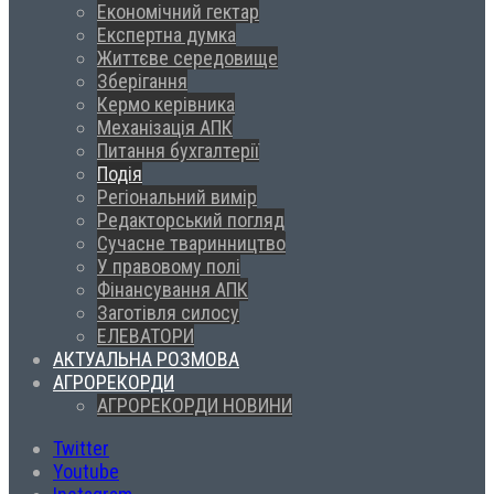
Економічний гектар
Експертна думка
Життєве середовище
Зберігання
Кермо керівника
Механізація АПК
Питання бухгалтерії
Подія
Регіональний вимір
Редакторський погляд
Сучасне тваринництво
У правовому полі
Фінансування АПК
Заготівля силосу
ЕЛЕВАТОРИ
АКТУАЛЬНА РОЗМОВА
АГРОРЕКОРДИ
АГРОРЕКОРДИ НОВИНИ
Twitter
Youtube