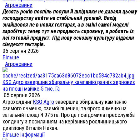
Агроновини
Десять років поспіль посухи й шкідники не давали цьому
господарству вийти на стабільний урожай. Вихід
знайшовся не в нових гектарах, а в зміні самої моделі
заробітку: тепер тут не продають сировину, а роблять із
неї готовий продукт. Під нову основну культуру відвели
сімдесят гектарів.
05 серпня 2026
Більше
Агроновини
KSG Agro завершив збиральну кампанію ранніх зернових
на площі майже 5 тис. Га
05 серпня 2026
Агрохолдинг
KSG Agro
завершив збиральну кампанію
озимого ячменю, озимої пшениці та ярого ячменю на
загальній площі 4 975 га. Про це повідомила пресслужба
холдингу з посиланням на керівника рослинницького
дивізіону Віталія Нехая.
Більше інформації