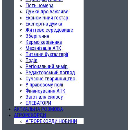
Гість номера
Думки про важливе
Економічний гектар
Експертна думка
Життєве середовище
Зберігання
Кермо керівника
Механізація АПК
Питання бухгалтерії
Подія
Регіональний вимір
Редакторський погляд
Сучасне тваринництво
У правовому полі
Фінансування АПК
Заготівля силосу
ЕЛЕВАТОРИ
АКТУАЛЬНА РОЗМОВА
АГРОРЕКОРДИ
АГРОРЕКОРДИ НОВИНИ