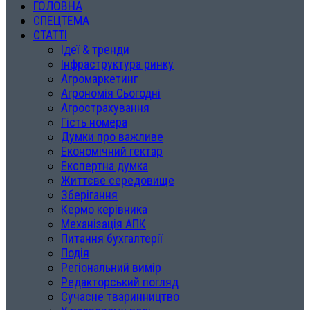
ГОЛОВНА
СПЕЦТЕМА
СТАТТІ
Ідеї & тренди
Інфраструктура ринку
Агромаркетинг
Агрономія Сьогодні
Агрострахування
Гість номера
Думки про важливе
Економічний гектар
Експертна думка
Життєве середовище
Зберігання
Кермо керівника
Механізація АПК
Питання бухгалтерії
Подія
Регіональний вимір
Редакторський погляд
Сучасне тваринництво