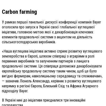
Сarbon farming
У рамках першої панельної дискусії конференції компанія Bayer
оголосила про запуск в Україні своєї глобальної вуглецевої
ініціативи, головною метою якої є декарбонізація ключових
елементів продовольчої системи з акцентом на діяльність
сільськогосподарських виробників.
«Наша вуглецева ініціатива активно сприяє розвитку вуглецевого
землеробства в Європі, шляхом співпраці з аграріями в ролі
первинних виробників та залученням партнерів з ланцюга
продовольчої системи. Ця співпраця допоможе декарбонізувати
європейську продовольчу систему таким чином, щоб це було
вигідно фермерам, навколишньому середовищу та споживачам»,
— зазначив Ліонель Александр, керівник з розвитку вуглецевого
напрямку в регіоні Європа, Близький Схід та Африка Аграрного
підрозділу Bayer.
В Україні нині до ініціативи приєдналися три інноваційні
господарства.