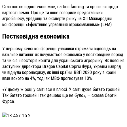
Стан постковідної економіки, carbon farming та прогнози щодо
вартості землі. Про це та інше говорили представники
агробізнесу, урядовці та експерти ринку на ХІI Міжнародній
конференції «Ефективне управління агрокомпаніями» (LFM).
Постковідна економіка
У першому кейсі конференції учасники отримали відповідь на
важливе питання: як почувається економіка у постковідний період
та чи є в інвесторів кошти для українського агроринку. Як пояснив
заступник директора Dragon Capital Сергій Фура, Україна навряд
чи відчула коронакризу, як інші країни. ВВП 2020 року в країні
впав всього на 4%, тоді як МВФ прогнозував 10%.
«У цьому ж році у світі все в плюсі. У світі дуже багато грошей.
Так багато грошей і так дешево ще не було», — сказав Сергій
Фурса.