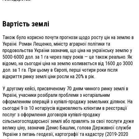
Вартість землі
Також було корисно почути прогнози щодо росту цін на землю в
Україні. Роман Лещенко, міністр аграрної політики та
продовольства України зазначив, що ціна на українську землю у
5000-6000 дол. за 1 га через пару років — це також реально. Як
відомо, на сьогодні ціна на землю коливається від 1600 до 3000
дол. за 1 га. При цьому в Європі, перші чотири роки після
відкриття ринку землі ціни росли на 20% в рік.
У другому кейсі, присвяченому 70 дням чинного ринку землі в
Україні, учасники розібрали проблеми з нотаріальним
оформленням операцій з купівлі-продажу земельних ділянок. На
сьогодні 9 із 10 нотаріусів відмовляють клієнтам в реєстрації
послуг з оформлення договорів купівлі-продажу
сільськогосподарської землі або правлять за свої послуги дуже
велику ціну, зазначив Денис Башлик, голова Державної служби
України з питань геодезії, картографії та кадастру (2019-2020