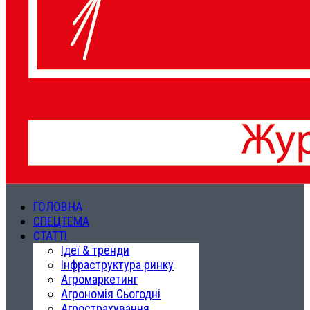
ГОЛОВНА
СПЕЦТЕМА
СТАТТІ
Ідеї & тренди
Інфраструктура ринку
Агромаркетинг
Агрономія Сьогодні
Агрострахування