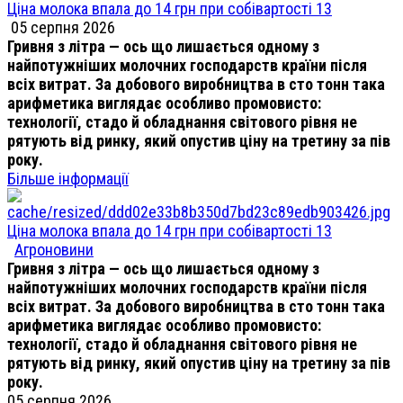
Ціна молока впала до 14 грн при собівартості 13
05 серпня 2026
Гривня з літра — ось що лишається одному з
найпотужніших молочних господарств країни після
всіх витрат. За добового виробництва в сто тонн така
арифметика виглядає особливо промовисто:
технології, стадо й обладнання світового рівня не
рятують від ринку, який опустив ціну на третину за пів
року.
Більше інформації
Ціна молока впала до 14 грн при собівартості 13
Агроновини
Гривня з літра — ось що лишається одному з
найпотужніших молочних господарств країни після
всіх витрат. За добового виробництва в сто тонн така
арифметика виглядає особливо промовисто:
технології, стадо й обладнання світового рівня не
рятують від ринку, який опустив ціну на третину за пів
року.
05 серпня 2026