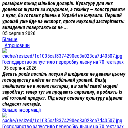
розміром понад мільйон доларів. Культуру для них
довелося шукати за кордоном, а техніку — конструювати
з нуля, бо готових рішень в Україні не існувало. Перший
урожай уже йде на експорт, проте науковці застерігають:
вкладення повертаються не ...
05 серпня 2026
Більше
Агроновини
Господарство запустило переробку льону на 70 гектарах
05 серпня 2026
Десять років поспіль посухи й шкідники не давали цьому
господарству вийти на стабільний урожай. Вихід
знайшовся не в нових гектарах, а в зміні самої моделі
заробітку: тепер тут не продають сировину, а роблять із
неї готовий продукт. Під нову основну культуру відвели
сімдесят гектарів.
Більше інформації
Господарство запустило переробку льону на 70 гектарах