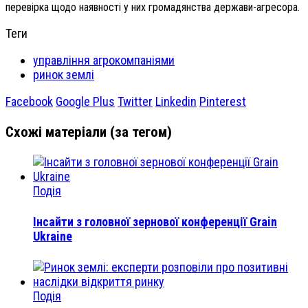
перевірка щодо наявності у них громадянства держави-агресора.
Теги
управління агрокомпаніями
ринок землі
Facebook
Google Plus
Twitter
Linkedin
Pinterest
Схожі матеріали (за тегом)
Подія
Інсайти з головної зернової конференції Grain
Ukraine
Подія