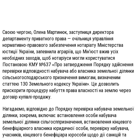
Своєю чергою, Олена Мартинюк, заступниця директора
департаменту приватного права — очільниця управління
нормативно-правового забезпечення нотаріату Міністерства
юстиції України, запевнила аграріїв, що Мін’юст вжив усіх
необхідних заходів, щоб нотаріуси могли користуватися
Постановою КМУ №637 «Про затвердження Порядку здійснення
перевірки відповідності набувача або власника земельної ділянки
сільськогосподарського призначення вимогам, визначеним
статтею 130 Земельного кодексу України». Це дозволить
прискорити процедуру набуття права власності на землю через
договір купівлі-продажу.
Нагадаємо, відповідно до Порядку перевірка набувача земельної
ділянки, зокрема, включає: встановлення особи набувача
земельної ділянки сільгосппризначення, встановлення кінцевого
бенефіціарного власника юридичної особи, перевірку набувача,
учасників, кінцевого бенефіціара юрособи щодо дії санкцій та