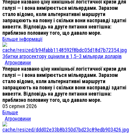
Уперше названо ціну нинішньої логістичної кризи для
галузі — і вона вимірюється мільярдами. Заразом
стало відомо, коли альтернативні маршрути
запрацюють на повну і скільки вони насправді здатні
вивезти. Відповідь на друге питання невтішна:
приблизно половину того, що давало море.
Більше інформації
Збитки агросектору оцінили в 1,5–3 мільярди доларів
Агроновини
Уперше названо ціну нинішньої логістичної кризи для
галузі — і вона вимірюється мільярдами. Заразом
стало відомо, коли альтернативні маршрути
запрацюють на повну і скільки вони насправді здатні
вивезти. Відповідь на друге питання невтішна:
приблизно половину того, що давало море.
05 серпня 2026
Більше
Агроновини