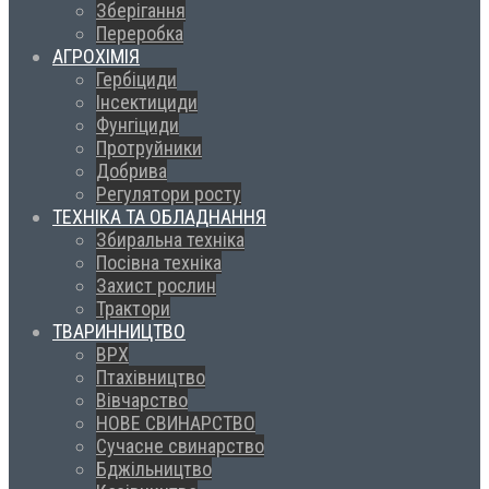
Зберігання
Переробка
АГРОХІМІЯ
Гербіциди
Інсектициди
Фунгіциди
Протруйники
Добрива
Регулятори росту
ТЕХНІКА ТА ОБЛАДНАННЯ
Збиральна техніка
Посівна техніка
Захист рослин
Трактори
ТВАРИННИЦТВО
ВРХ
Птахівництво
Вівчарство
НОВЕ СВИНАРСТВО
Сучасне свинарство
Бджільництво