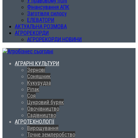
У правовому полі
Фінансування АПК
Заготівля силосу
ЕЛЕВАТОРИ
АКТУАЛЬНА РОЗМОВА
АГРОРЕКОРДИ
АГРОРЕКОРДИ НОВИНИ
АГРАРНІ КУЛЬТУРИ
Зернові
Соняшник
Кукурудза
Ріпак
Соя
Цукровий буряк
Овочівництво
Садівництво
АГРОТЕХНОЛОГІЇ
Вирощування
Точне землеробство