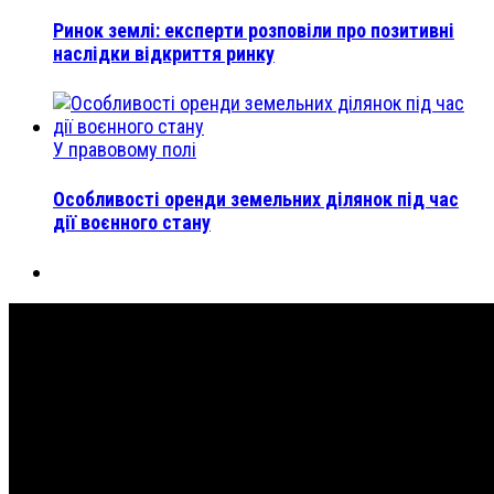
Ринок землі: експерти розповіли про позитивні
наслідки відкриття ринку
У правовому полі
Особливості оренди земельних ділянок під час
дії воєнного стану